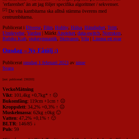
’erfarenhet’ än att jag följer specifika algoritmer / sekvenser.
[2]
De vita kantbitarna ska alltså stämma överens med
centrumbitarna.
Publicerat i
Diverse
,
Film
,
Hobby
,
Hälsa
,
Händighet
,
Trött
,
Upplevelse
,
Vardag
|
Märkt
Apoteket
,
data-switch
,
Norrsken
,
Rubiks Kub
,
sjukgymnastik
,
Skrivaren
,
Vila
|
Lämna ett svar
Onsdag – Ny Fåtölj :)
Publicerat
onsdag 1 februari 2023
av
nisse
Svara
[not: publicerad: 230203]
VeckoMätning
Vikt
: 101,4kg +0,7kg* ↑ 😐
Bukomfång
: 119cm +1cm ↑ 😐
Kroppsfett
: 34,2% +0,3% ↑ 😐
Muskelmassa
: 62kg ±0kg 🙂
Vatten
: 47,2% +0,1% ↑ 🙂
BLTR
: 146/85 ↓
Puls
: 59