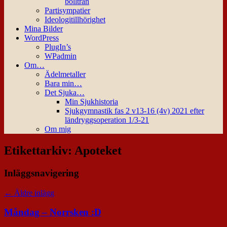
bollträn
Partisympatier
Ideologitillhörighet
Mina Bilder
WordPress
PlugIn’s
WPadmin
Om…
Ädelmetaller
Bara min…
Det Sjuka…
Min Sjukhistoria
Sjukgymnastik fas 2 v13-16 (4v) 2021 efter
ländryggsoperation 1/3-21
Om mig
Etikettarkiv:
Apoteket
Inläggsnavigering
←
Äldre inlägg
Måndag – Norrsken :D