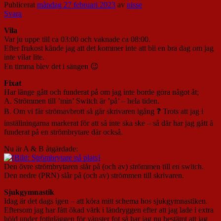
Publicerat
måndag 27 februari 2023
av
nisse
Svara
Vila
Var ju uppe till ca 03:00 och vaknade ca 08:00.
Efter frukost kände jag att det kommer inte att bli en bra dag om jag
inte vilar lite.
En timma blev det i sängen 😉
Fixat
Har länge gått och funderat på om jag inte borde göra något åt;
A. Strömmen till ’min’ Switch är ’på’ – hela tiden.
B. Om vi får strömavbrott så går skrivaren igång ❓ Trots att jag i
inställningarna markerat för att så inte ska ske – så där har jag gått å
funderat på en strömbrytare där också.
Nu är A & B åtgärdade:
Den övre strömbrytaren slår på (och av) strömmen till en switch.
Den nedre (PRN) slår på (och av) strömmen till skrivaren.
Sjukgymnastik
Idag är det dags igen – att köra mitt schema hos sjukgymnastiken.
Eftersom jag har fått ökad värk i ländryggen efter att jag lade i extra
höjd under fotinläggen för vänster fot så har jag nu bestämt att jag