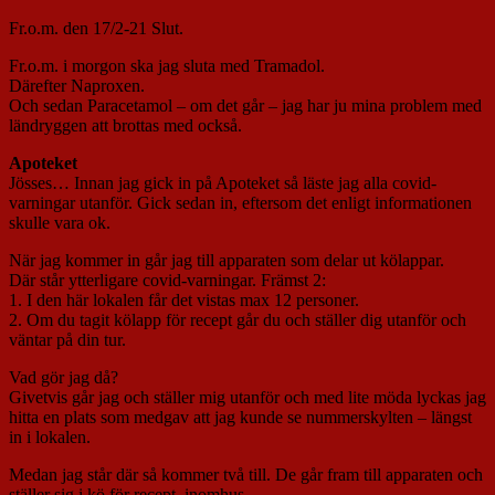
Fr.o.m. den 17/2-21 Slut.
Fr.o.m. i morgon ska jag sluta med Tramadol.
Därefter Naproxen.
Och sedan Paracetamol – om det går – jag har ju mina problem med
ländryggen att brottas med också.
Apoteket
Jösses… Innan jag gick in på Apoteket så läste jag alla covid-
varningar utanför. Gick sedan in, eftersom det enligt informationen
skulle vara ok.
När jag kommer in går jag till apparaten som delar ut kölappar.
Där står ytterligare covid-varningar. Främst 2:
1. I den här lokalen får det vistas max 12 personer.
2. Om du tagit kölapp för recept går du och ställer dig utanför och
väntar på din tur.
Vad gör jag då?
Givetvis går jag och ställer mig utanför och med lite möda lyckas jag
hitta en plats som medgav att jag kunde se nummerskylten – längst
in i lokalen.
Medan jag står där så kommer två till. De går fram till apparaten och
ställer sig i kö för recept, inomhus.