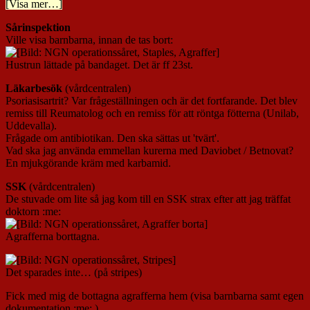
[Visa mer…]
Sårinspektion
Ville visa barnbarna, innan de tas bort:
Hustrun lättade på bandaget. Det är ff 23st.
Läkarbesök
(vårdcentralen)
Psoriasisartrit? Var frågeställningen och är det fortfarande. Det blev
remiss till Reumatolog och en remiss för att röntga fötterna (Unilab,
Uddevalla).
Frågade om antibiotikan. Den ska sättas ut 'tvärt'.
Vad ska jag använda emmellan kurerna med Daviobet / Betnovat?
En mjukgörande kräm med karbamid.
SSK
(vårdcentralen)
De stuvade om lite så jag kom till en SSK strax efter att jag träffat
doktorn :me:
Agrafferna borttagna.
Det sparades inte… (på stripes)
Fick med mig de bottagna agrafferna hem (visa barnbarna samt egen
dokumentation :me: )