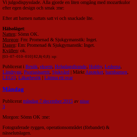
Vi julgodispysslade. Alla gjorde en liten omgång med mozartkulor
efter egen design och smak :me:
Efter att barnen nattats satt vi och snackade lite.
Hälsoläget
:
Natten
: Sömn OK.
Morgon
: Fm: Promenad & Sjukgymanstik: Inget.
Dagen
: Em: Promenad & Sjukgymanstik: Inget.
Kvällen
: ok.
[
03
–
07
–
010
–
010
] 82,8(-0,8) :up:
Publicerat i
Besök
,
eksem
,
Helgdagsfirande
,
Hobby
,
Lederna
,
Ländrygg
,
Psoriasisartrit
,
Sjukvård
|
Märkt
Apoteket
,
barnbarnen
,
LEGO
,
Läkarbesök
|
Lämna ett svar
Måndag
Publicerat
måndag 7 december 2015
av
nisse
3
Morgon: Sömn OK :me:
Fotograferade ryggen, operationsområdet (förbandet) &
nässelutslagen.