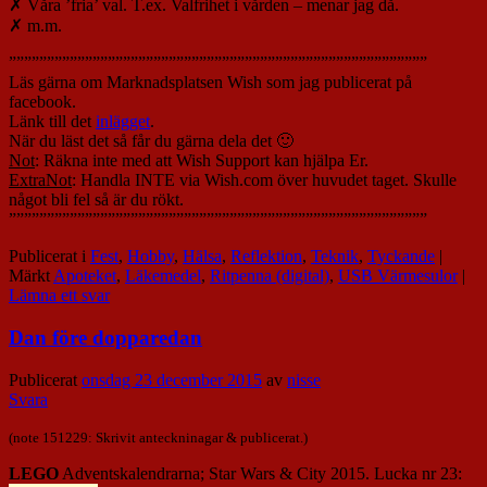
✗ Våra ’fria’ val. T.ex. Valfrihet i vården – menar jag då.
✗ m.m.
”””””””””””””””””””””””””””””””””””””””””””””””””””””””
Läs gärna om Marknadsplatsen Wish som jag publicerat på
facebook.
Länk till det
inlägget
.
När du läst det så får du gärna dela det 🙂
Not
: Räkna inte med att Wish Support kan hjälpa Er.
ExtraNot
: Handla INTE via Wish.com över huvudet taget. Skulle
något bli fel så är du rökt.
”””””””””””””””””””””””””””””””””””””””””””””””””””””””
Publicerat i
Fest
,
Hobby
,
Hälsa
,
Reflektion
,
Teknik
,
Tyckande
|
Märkt
Apoteket
,
Läkemedel
,
Ritpenna (digital)
,
USB Värmesulor
|
Lämna ett svar
Dan före dopparedan
Publicerat
onsdag 23 december 2015
av
nisse
Svara
(note 151229: Skrivit anteckninagar & publicerat.)
LEGO
Adventskalendrarna; Star Wars & City 2015. Lucka nr 23: