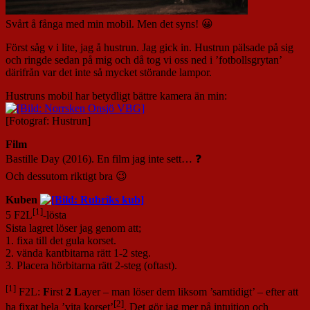
Svårt å fånga med min mobil. Men det syns! 😀
Först såg v i lite, jag å hustrun. Jag gick in. Hustrun pälsade på sig
och ringde sedan på mig och då tog vi oss ned i ’fotbollsgrytan’
därifrån var det inte så mycket störande lampor.
Hustruns mobil har betydligt bättre kamera än min:
[Fotograf: Hustrun]
Film
Bastille Day (2016). En film jag inte sett… ❓
Och dessutom riktigt bra 😉
Kuben
[1]
5 F2L
-lösta
Sista lagret löser jag genom att;
1. fixa till det gula korset.
2. vända kantbitarna rätt 1-2 steg.
3. Placera hörbitarna rätt 2-steg (oftast).
[1]
F2L:
F
irst
2
L
ayer – man löser dem liksom ’samtidigt’ – efter att
[2]
ha fixat hela ’vita korset’
. Det gör jag mer på intuition och