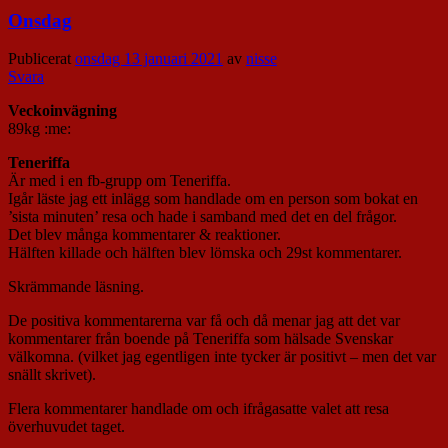
Onsdag
Publicerat
onsdag 13 januari 2021
av
nisse
Svara
Veckoinvägning
89kg :me:
Teneriffa
Är med i en fb-grupp om Teneriffa.
Igår läste jag ett inlägg som handlade om en person som bokat en
’sista minuten’ resa och hade i samband med det en del frågor.
Det blev många kommentarer & reaktioner.
Hälften killade och hälften blev lömska och 29st kommentarer.
Skrämmande läsning.
De positiva kommentarerna var få och då menar jag att det var
kommentarer från boende på Teneriffa som hälsade Svenskar
välkomna. (vilket jag egentligen inte tycker är positivt – men det var
snällt skrivet).
Flera kommentarer handlade om och ifrågasatte valet att resa
överhuvudet taget.