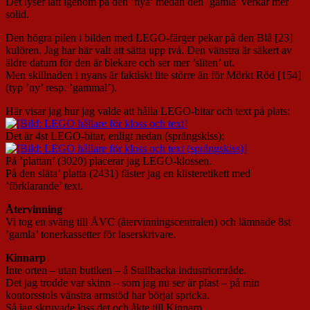
Det lyser lätt igenom på den ’nya’ medan den ’gamla’ verkar mer
solid.
Den högra pilen i bilden med LEGO-färger pekar på den Blå [23]
kulören. Jag har här valt att sätta upp två. Den vänstra är säkert av
äldre datum för den är blekare och ser mer ’sliten’ ut.
Men skillnaden i nyans är faktiskt lite större än för Mörkt Röd [154]
(typ ’ny’ resp. ’gammal’).
Här visar jag hur jag valde att hålla LEGO-bitar och text på plats:
Det är 4st LEGO-bitar, enligt nedan (sprängskiss):
På ’plattan’ (3020) placerar jag LEGO-klossen.
På den släta’ platta (2431) fäster jag en klisteretikett med
’förklarande’ text.
Återvinning
Vi tog en sväng till ÅVC (återvinningscentralen) och lämnade 8st
’gamla’ tonerkassetter för laserskrivare.
Kinnarp
Inte orten – utan butiken – å Stallbacka industriområde.
Det jag trodde var skinn – som jag nu ser är plast – på min
kontorsstols vänstra armstöd har börjat spricka.
Så jag skruvade loss det och åkte till Kinnarp.