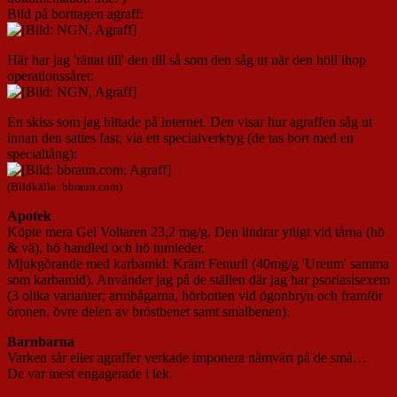
Bild på borttagen agraff:
Här har jag 'rättat till' den till så som den såg ut när den höll ihop
operationssåret:
En skiss som jag hittade på internet. Den visar hur agraffen såg ut
innan den sattes fast, via ett specialverktyg (de tas bort med en
specialtång):
(Bildkälla: bbraun.com)
Apotek
Köpte mera Gel Voltaren 23,2 mg/g. Den lindrar ytligt vid tårna (hö
& vä), hö handled och hö tumleder.
Mjukgörande med karbamid: Kräm Fenuril (40mg/g 'Ureum' samma
som karbamid). Använder jag på de ställen där jag har psoriasisexem
(3 olika varianter; armbågarna, hörbotten vid ögonbryn och framför
öronen, övre delen av bröstbenet samt smalbenen).
Barnbarna
Varken sår eller agraffer verkade imponera nämvärt på de små…
De var mest engagerade i lek.