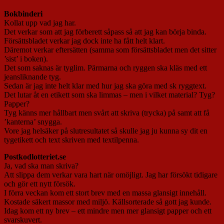
Bokbinderi
Kollat upp vad jag har.
Det verkar som att jag förberett såpass så att jag kan börja binda.
Försättsbladet verkar jag dock inte ha fått helt klart.
Däremot verkar eftersätten (samma som försättsbladet men det sitter
’sist’ i boken).
Det som saknas är tyglim. Pärmarna och ryggen ska kläs med ett
jeansliknande tyg.
Sedan är jag inte helt klar med hur jag ska göra med sk ryggtext.
Det lutar åt en etikett som ska limmas – men i vilket material? Tyg?
Papper?
Tyg känns mer hållbart men svårt att skriva (trycka) på samt att få
’kanterna’ snygga.
Vore jag helsäker på slutresultatet så skulle jag ju kunna sy dit en
tygetikett och text skriven med textilpenna.
Postkodlotteriet.se
Ja, vad ska man skriva?
Att slippa dem verkar vara hart när omöjligt. Jag har försökt tidigare
och gör ett nytt försök.
I förra veckan kom ett stort brev med en massa glansigt innehåll.
Kostade säkert massor med miljö. Källsorterade så gott jag kunde.
Idag kom ett ny brev – ett mindre men mer glansigt papper och ett
svarskuvert.