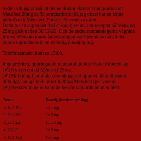
Sedan vill jag också att denne doktor skriver i min journal att
MetoJect 20mg är för sommarbruk (då jag oftast har en bättre
period) och MetoJect 25mg är för resten av året.
Detta för att slippa det ’bråk’ som blev nu, när receptet på MetoJect
25mg gick ut den 30/12-20. Och de andra reumatologerna vägrade
förnya eftersom journalanteckningen var formulerad så att den
kunde uppfattas som en varaktig dossänkning.
Telefonsamtalet kom ca 15:00.
Inga problem, uppringande reumatologdoktor hade förberett sig.
[✔] Nytt recept på MetoJect 25mg
[✔] Skrivning i journalen om att jag vid upplevt bättre tillstånd,
tillfälligt, kan gå ned i dos till 20mg MetoJect (per vecka)
[✔] Beskrev mina nuvarande besvär och ordinationen blev:
Vecka
Doserig (kortison per dag)
1. 13/1-19/1
3 x 5 mg
2. 20/1-26/1
2 x 5 mg
3. 27/1-2/2
1,5 x 5 mg
4. 3/2-9/2
1 x 5 mg
5. 10/2-16/2
1 x 5 mg