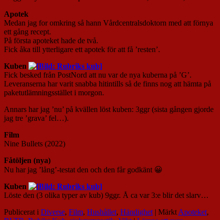
Apotek
Medan jag for omkring så hann Vårdcentralsdoktorn med att förnya
ett gång recept.
På första apoteket hade de två.
Fick åka till ytterligare ett apotek för att få ’resten’.
Kuben
Fick besked från PostNord att nu var de nya kuberna på ’G’.
Leveranserna har varit snabba hitintills så de finns nog att hämta på
paketutlämningsstället i morgon.
Annars har jag ’nu’ på kvällen löst kuben: 3ggr (sista gången gjorde
jag tre ’grava’ fel…).
Film
Nine Bullets (2022)
Fåtöljen (nya)
Nu har jag ’lång’-testat den och den får godkänt 😀
Kuben
Löste den (3 olika typer av kub) 9ggr. Å ca var 3:e blir det slarv…
Publicerat i
Diverse
,
Film
,
Hushållet
,
Händighet
|
Märkt
Apoteket
,