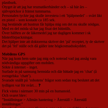
plastburk.
Otyget är att jag har reumatikerhänder och – så här års –
självsprickor å främst tummarna.
Personalen tyckte jag skulle investera i ett ’hjälpmedel’ – svårt likt
en pistol – som kostade ca 185 sek.
Jag bestämde att hustrun får hjälpa mig om det nu skulle nödgas.
Med en del möda så har jag fixat det hitintills.
Över hälften av de läkemedel jag tar dagligen kommer i sk
blisterförpackningar.
Det hjälper inte att doktorerna skriver det ’på’ receptet, ty de skriver
det på ’fel’ ställe och då gäller inte högkostnadsskyddet.
Mobilens GPS
När jag kom hem satte jag mig och noterad vad jag ansåg vara
nödvändiga uppgifter om mobilen.
Sökte å internet – inget.
Surfade in på samsung hemsida och där hittade jag en ’chat’ (å
svengelska ’chatt’).
Svarade snällt på ’robotens’ frågor som sedan tog beslutet att det
tydligen var för svårt… ❓
Fick vänta i närmare 30 min på en humanoid.
Och svaret blev:
”Inställningar > Allmän hantering > Återställ > Återställ
inställningar.”