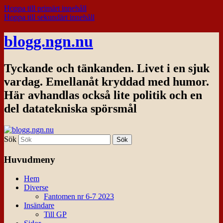
Hoppa till primärt innehåll
Hoppa till sekundärt innehåll
blogg.ngn.nu
Tyckande och tänkanden. Livet i en sjuk
vardag. Emellanåt kryddad med humor.
Här avhandlas också lite politik och en
del datatekniska spörsmål
Sök
Huvudmeny
Hem
Diverse
Fantomen nr 6-7 2023
Insändare
Till GP