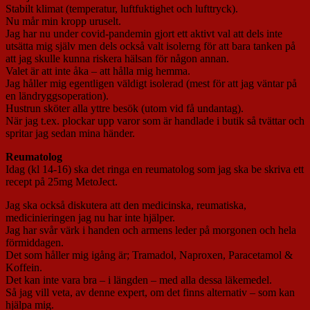
Stabilt klimat (temperatur, luftfuktighet och lufttryck).
Nu mår min kropp uruselt.
Jag har nu under covid-pandemin gjort ett aktivt val att dels inte
utsätta mig själv men dels också valt isolerng för att bara tanken på
att jag skulle kunna riskera hälsan för någon annan.
Valet är att inte åka – att hålla mig hemma.
Jag håller mig egentligen väldigt isolerad (mest för att jag väntar på
en ländryggsoperation).
Hustrun sköter alla yttre besök (utom vid få undantag).
När jag t.ex. plockar upp varor som är handlade i butik så tvättar och
spritar jag sedan mina händer.
Reumatolog
Idag (kl 14-16) ska det ringa en reumatolog som jag ska be skriva ett
recept på 25mg MetoJect.
Jag ska också diskutera att den medicinska, reumatiska,
medicinieringen jag nu har inte hjälper.
Jag har svår värk i handen och armens leder på morgonen och hela
förmiddagen.
Det som håller mig igång är; Tramadol, Naproxen, Paracetamol &
Koffein.
Det kan inte vara bra – i längden – med alla dessa läkemedel.
Så jag vill veta, av denne expert, om det finns alternativ – som kan
hjälpa mig.