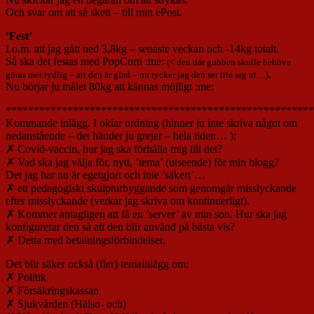
Och svar om att så skett – till min ePost.
’Fest’
I.o.m. att jag gått ned 3,8kg – senaste veckan och -14kg totalt.
Så ska det festas med PopCorn :me:
(< den där gubben skulle behöva
.
göras mer tydlig – att den är glad – nu tycker jag den ser lite arg ut…)
Nu börjar ju målet 80kg att kännas möjligt :me:
*******************************************************
Kommande inlägg. I oklar ordning (hinner ju inte skriva något om
nedanstående – det händer ju grejer – hela tiden… ):
✗ Covid-vaccin, hur jag ska förhålla mig till det?
✗ Vad ska jag välja för, nytt, ’tema’ (utseende) för min blogg?
Det jag har nu är egetgjort och inte ’säkert’…
✗ ett pedagogiskt skulpturbyggande som genomgår misslyckande
efter misslyckande (verkar jag skriva om kontinuerligt).
✗ Kommer antagligen att få en ’server’ av min son. Hur ska jag
konfigurerar den så att den blir använd på bästa vis?
✗ Detta med betalningsförbindelser.
Det blir säker också (fler) temainlägg om:
✗ Politik
✗ Försäkringskassan
✗ Sjukvården (Hälso- och)