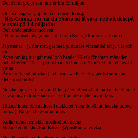
Det där är grejer som inte är bra för miljön.
Och så reagerar jag lite på en formulering:
”
Nils-Gunnar, nu har du chans att få vara med att dela på
vinster på 1,4 miljarder
”.
Och understruket med rött:
”
Hundratusentals grannar runt om i Sverige kommer att vinna!
”
Jag menar – ju fler som går med ju mindre vinstandel får ju var och
en.
Även om jag nu ’går med’ och betalar 99 sek för första månaden
och därefter 170 sek per månad, så inte f-n ’ökar’ det min chans att
vinna.
Är man fler så minskar ju chansen – eller vad säger Ni som kan
detta med odds?
Nu ska jag se om jag kan få fatt på en ePost så att jag kan be dem att
stryka mig och så sparar vi i vart fall den delen av miljön.
Hittade ingen ePostadress i utskicket (men de vill att jag ska uppge
min…). Bara ett telefonnummer.
Kollar deras hemsida: postkodlotteriet.se
Hittade en till slut: kundservice@postkodlotteriet.se
Nu skickar jag en begäran om att strykas.