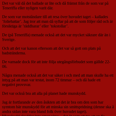
Det var väl då det ballade ur lite och då främst från de som var på
Teneriffa eller nyligen varit där.
De som var motståndare till att resa över huvudet taget – kallades
’foliehattar’. Jag tror att man då syftar på att de som följer råd och är
försiktiga är ’räddharar’ eller ’tokstollar’.
De (på Teneriffa) menade också att det var mycket säkrare där än i
Sverige.
Och att det var kanon eftersom att det var så gott om plats på
badstränderna.
De varnade dock för att inte följa utegångsförbudet som gällde 22-
06.
Några menade också att det var säker i och med att man skulle ha ett
intyg på att man var testat, inom 72 timmar – och då hade ett
negativt provsvar.
Det var också bra att alla på planet hade munskydd.
Jag är fortfarande av den åsikten att det är bra om den som har
symtom bär munskydd för att minska sin smittspridning (denne ska å
andra sidan inte vara bland folk över huvudet taget).