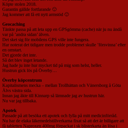
Köpte stolen 2018.
Garantin gällde fortfarande 🙂
Jag kommer att få ett nytt armstöd 🙂
Geocaching
Tänkte passa på att leta upp en GPSgömma (cache) när ju nu ändå
var på ’andra sidan’ älven.
Det sket sig för mobilens GPS ville inte fungera.
Har noterat det tidigare men trodde problemet skulle ’försvinna’ efter
en omstart.
Det gjorde det inte.
Så det blev inget letande.
Jag hade ju inte hur mycket tid på mig som helst, heller.
Hustrun gick lös på Överby…
Överby köpcentrum
Kapitalismens mecka – mellan Trollhättan och Vänersborg å Göta
Älvs västra sida.
Innan jag åkte till Kinnarp så lämnade jag av hustrun här.
Nu var jag tillbaka.
Apotek
Passade på att besöka ett apotek och fylla på mitt medicinförråd.
Nu har de elaka läkemedelstillverkarna fixat så att det är billigare att
få tabletten Naproxen 400mg förpackat i sk blisterkarta än lösa i