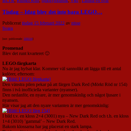
BLTR
,
Rubiks Kub
,
sjukgymnastik
,
Vikt
|
Lämna ett svar
Tisdag – Idag blev det inte bara LEGO…
Publicerat
tisdag 15 februari 2022
av
nisse
Svara
[not: publicerade:
220214
]
Promenad
Blev det runt kvarteret 🙂
LEGO-färgkarta
Nu är jag hyfsat klar. Kommer väl sannolikt att lägga till ett antal
kulörer, eftersom:
Den vänstra pilen pekar på att färgen Dark Red (Mörkt Röd nr 154)
finns i två inofficiella varianter (nyanser).
Den nedanför, en nyare, är mer genomskinlig och något ljusare i
nyansen.
Här visar jag att den nyare varianten är mer genomskinlig:
I bild t.v. en kloss 2×4 (3001) nya – New Dark Red och t.h. en kloss
1×4 (3010) ’gammal’ – New Dark Red.
Bakom klossarna har jag placerat en stark lampa.