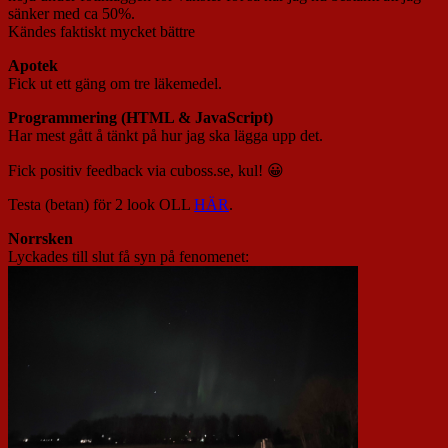
sänker med ca 50%.
Kändes faktiskt mycket bättre
Apotek
Fick ut ett gäng om tre läkemedel.
Programmering (HTML & JavaScript)
Har mest gått å tänkt på hur jag ska lägga upp det.
Fick positiv feedback via cuboss.se, kul! 😀
Testa (betan) för 2 look OLL
HÄR
.
Norrsken
Lyckades till slut få syn på fenomenet: