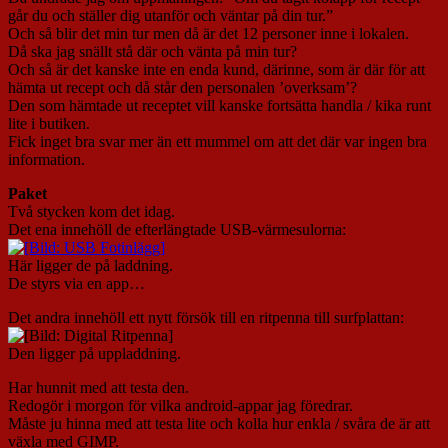
går du och ställer dig utanför och väntar på din tur.”
Och så blir det min tur men då är det 12 personer inne i lokalen.
Då ska jag snällt stå där och vänta på min tur?
Och så är det kanske inte en enda kund, därinne, som är där för att
hämta ut recept och då står den personalen ’overksam’?
Den som hämtade ut receptet vill kanske fortsätta handla / kika runt
lite i butiken.
Fick inget bra svar mer än ett mummel om att det där var ingen bra
information.
Paket
Två stycken kom det idag.
Det ena innehöll de efterlängtade USB-värmesulorna:
Här ligger de på laddning.
De styrs via en app…
Det andra innehöll ett nytt försök till en ritpenna till surfplattan:
Den ligger på uppladdning.
Har hunnit med att testa den.
Redogör i morgon för vilka android-appar jag föredrar.
Måste ju hinna med att testa lite och kolla hur enkla / svåra de är att
växla med GIMP.