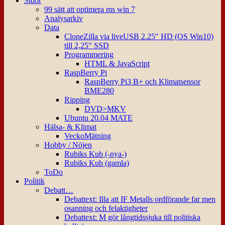
Sidor
99 sätt att optimera ms win 7
Analysarkiv
Data
CloneZilla via liveUSB 2.25″ HD (OS Win10)
till 2,25″ SSD
Programmering
HTML & JavaScript
RaspBerry Pi
RaspBerry Pi3 B+ och Klimatsensor
BME280
Ripping
DVD>MKV
Ubuntu 20.04 MATE
Hälsa- & Klimat
VeckoMätning
Hobby / Nöjen
Rubiks Kub (-nya-)
Rubiks Kub (gamla)
ToDo
Politik
Debatt…
Debattext: Illa att IF Metalls ordförande far men
osanning och felaktigheter
Debattext: M gör långtidssjuka till politiska