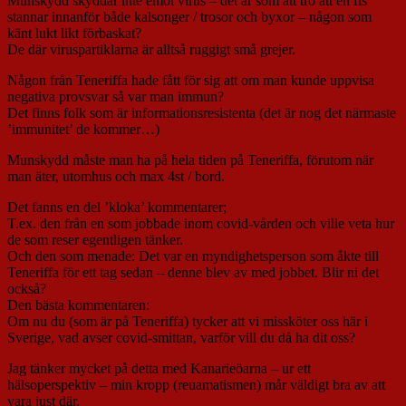
Munskydd skyddar inte emot virus – det är som att tro att en fis
stannar innanför både kalsonger / trosor och byxor – någon som
känt lukt likt förbaskat?
De där viruspartiklarna är alltså ruggigt små grejer.
Någon från Teneriffa hade fått för sig att om man kunde uppvisa
negativa provsvar så var man immun?
Det finns folk som är informationsresistenta (det är nog det närmaste
’immunitet’ de kommer…)
Munskydd måste man ha på hela tiden på Teneriffa, förutom när
man äter, utomhus och max 4st / bord.
Det fanns en del ’kloka’ kommentarer;
T.ex. den från en som jobbade inom covid-vården och ville veta hur
de som reser egentligen tänker.
Och den som menade: Det var en myndighetsperson som åkte till
Teneriffa för ett tag sedan – denne blev av med jobbet. Blir ni det
också?
Den bästa kommentaren:
Om nu du (som är på Teneriffa) tycker att vi missköter oss här i
Sverige, vad avser covid-smittan, varför vill du då ha dit oss?
Jag tänker mycket på detta med Kanarieöarna – ur ett
hälsoperspektiv – min kropp (reuamatismen) mår väldigt bra av att
vara just där.