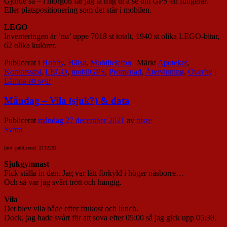
Gjorde så – i morgon får jag ta mig ut å se om GPS’en fungerar.
Eller platspositionering som det står i mobilen.
LEGO
Inventeringen är ’nu’ uppe 7018 st totalt, 1940 st olika LEGO-bitar,
62 olika kulörer.
Publicerat i
Hobby
,
Hälsa
,
Mobiltelefon
|
Märkt
Apoteket
,
Kontorsstol
,
LEGO
,
mobilGPS
,
Promenad
,
Återvinning
,
Överby
|
Lämna ett svar
Måndag – Vila (sjuk?) & data
Publicerat
måndag 27 december 2021
av
nisse
Svara
[not: publicerad: 211229]
Sjukgymnast
Fick ställa in den. Jag var lätt förkyld i höger näsborre…
Och så var jag svårt trött och hängig.
Vila
Det blev vila både efter frukost och lunch.
Dock, jag hade svårt för att sova efter 05:00 så jag gick upp 05:30.