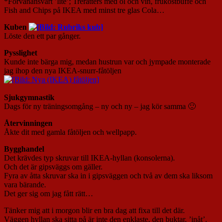
*Förvånansvärt ’lite’; Trerätters med öl och vin, frukostbuffé och
Fish and Chips på IKEA med minst tre glas Cola…
Kuben
Löste den ett par gånger.
Pysslighet
Kunde inte bärga mig, medan hustrun var och jympade monterade
jag ihop den nya IKEA-snurr-fåtöljen
Sjukgymnastik
Dags för ny träningsomgång – ny och ny – jag kör samma 🙂
Återvinningen
Åkte dit med gamla fåtöljen och wellpapp.
Bygghandel
Det krävdes typ skruvar till IKEA-hyllan (konsolerna).
Och det är gipsväggs om gäller.
Fyra av åtta skruvar ska in i gipsväggen och två av dem ska liksom
vara bärande.
Det ger sig om jag fått rätt…
Tänker mig att i morgon blir en bra dag att fixa till det där.
Väggen hyllan ska sitta på är inte den enklaste, den buktar, ’inåt’.