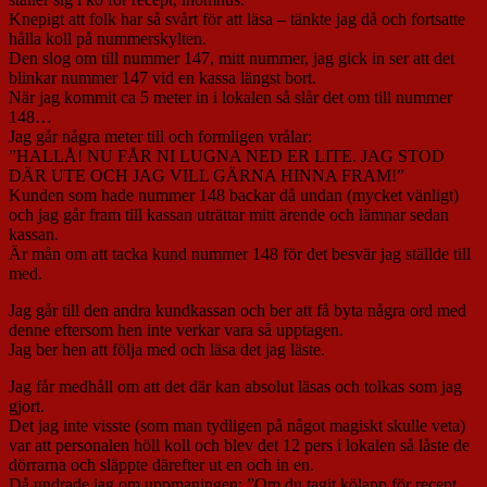
Knepigt att folk har så svårt för att läsa – tänkte jag då och fortsatte
hålla koll på nummerskylten.
Den slog om till nummer 147, mitt nummer, jag gick in ser att det
blinkar nummer 147 vid en kassa längst bort.
När jag kommit ca 5 meter in i lokalen så slår det om till nummer
148…
Jag går några meter till och formligen vrålar:
”HALLÅ! NU FÅR NI LUGNA NED ER LITE. JAG STOD
DÄR UTE OCH JAG VILL GÄRNA HINNA FRAM!”
Kunden som hade nummer 148 backar då undan (mycket vänligt)
och jag går fram till kassan uträttar mitt ärende och lämnar sedan
kassan.
Är mån om att tacka kund nummer 148 för det besvär jag ställde till
med.
Jag går till den andra kundkassan och ber att få byta några ord med
denne eftersom hen inte verkar vara så upptagen.
Jag ber hen att följa med och läsa det jag läste.
Jag får medhåll om att det där kan absolut läsas och tolkas som jag
gjort.
Det jag inte visste (som man tydligen på något magiskt skulle veta)
var att personalen höll koll och blev det 12 pers i lokalen så låste de
dörrarna och släppte därefter ut en och in en.
Då undrade jag om uppmaningen: ”Om du tagit kölapp för recept