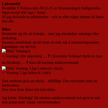
Läkemedel
Beställde T Folsyra den 20/12-21 av Reumatologen Sahlgrenska.
Inget recept dök upp i ’listan’.
Så jag skickade en påminnelse – och se efter några timmar så fanns
den där.
Bilen
Bestämde sig för att krångla – men jag misstänker sabotage eller
rackartyg.
Hustrun meddelade att det lyste en elak sak å instrumentpanelen.
Egentligen var det två:
>: Varning! (för någonting … ❓ ) Kontakta Verkstad direkt ev kan
du försiktigt … ❓ köra till närmsta märkesverkstad.
>: Varning: Lågt lufttryck i däck
Den nedersta gick att släcka – tillfälligt- Den envisades med att
återkomma-
Den övre lyste ilsket rött hela tiden.
Jag körde ’försiktigt’ till närmsta märkesverkstad och gick in och
fick pratat med ’våran’ servicetekniker.