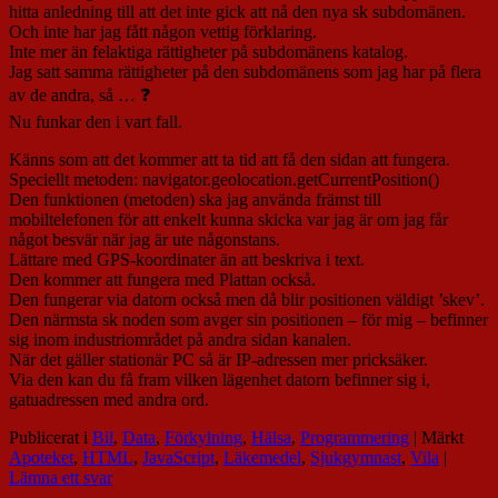
hitta anledning till att det inte gick att nå den nya sk subdomänen.
Och inte har jag fått någon vettig förklaring.
Inte mer än felaktiga rättigheter på subdomänens katalog.
Jag satt samma rättigheter på den subdomänens som jag har på flera
av de andra, så … ❓
Nu funkar den i vart fall.
Känns som att det kommer att ta tid att få den sidan att fungera.
Speciellt metoden: navigator.geolocation.getCurrentPosition()
Den funktionen (metoden) ska jag använda främst till
mobiltelefonen för att enkelt kunna skicka var jag är om jag får
något besvär när jag är ute någonstans.
Lättare med GPS-koordinater än att beskriva i text.
Den kommer att fungera med Plattan också.
Den fungerar via datorn också men då blir positionen väldigt ’skev’.
Den närmsta sk noden som avger sin positionen – för mig – befinner
sig inom industriområdet på andra sidan kanalen.
När det gäller stationär PC så är IP-adressen mer pricksäker.
Via den kan du få fram vilken lägenhet datorn befinner sig i,
gatuadressen med andra ord.
Publicerat i
Bil
,
Data
,
Förkylning
,
Hälsa
,
Programmering
|
Märkt
Apoteket
,
HTML
,
JavaScript
,
Läkemedel
,
Sjukgymnast
,
Vila
|
Lämna ett svar