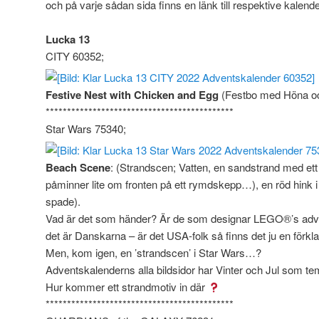
och på varje sådan sida finns en länk till respektive kalen
Lucka 13
CITY 60352;
Festive Nest with Chicken and Egg
(Festbo med Höna o
********************************************
Star Wars 75340;
Beach Scene
: (Strandscen; Vatten, en sandstrand med ett
påminner lite om fronten på ett rymdskepp…), en röd hink 
spade).
Vad är det som händer? Är de som designar LEGO®’s adv
det är Danskarna – är det USA-folk så finns det ju en förkl
Men, kom igen, en ’strandscen’ i Star Wars…?
Adventskalenderns alla bildsidor har Vinter och Jul som te
Hur kommer ett strandmotiv in där
********************************************