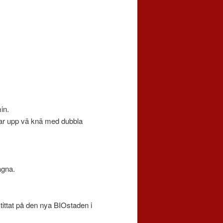
in.
rar upp vä knä med dubbla
agna.
h tittat på den nya BIOstaden i