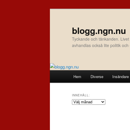
Hoppa
Hoppa
till
till
primärt
sekundärt
blogg.ngn.nu
innehåll
innehåll
Tyckande och tänkanden. Livet
avhandlas också lite politik oc
Huvudmeny
Hem
Diverse
Insändare
INNEHÅLL:
Innehåll: