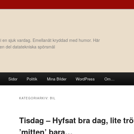
 i en sjuk vardag. Emellanåt kryddad med humor. Här
h en del datatekniska spörsmål
Sidor
Politik
Mina Bilder
WordPress
Om…
KATEGORIARKIV:
BIL
Tisdag – Hyfsat bra dag, lite tröt
’mitten’ bara…