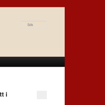
Sök
t i