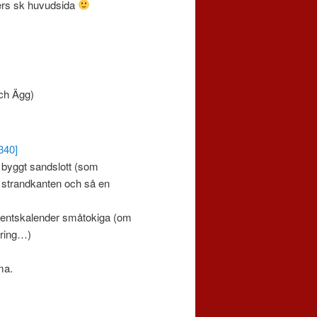
ders sk huvudsida
ch Ägg)
 byggt sandslott (som
i strandkanten och så en
entskalender småtokiga (om
aring…)
ma.