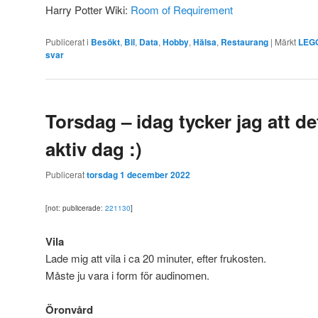
Harry Potter Wiki:
Room of Requirement
Publicerat i
Besökt
,
Bil
,
Data
,
Hobby
,
Hälsa
,
Restaurang
|
Märkt
LEG
svar
Torsdag – idag tycker jag att de
aktiv dag :)
Publicerat
torsdag 1 december 2022
[not: publicerade:
221130
]
Vila
Lade mig att vila i ca 20 minuter, efter frukosten.
Måste ju vara i form för audinomen.
Öronvård