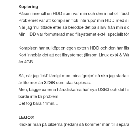
Kopiering
Påsen innehöll en HDD som var min och den innehöll ’räddade
Problemet var att kompisen fick inte ’upp’ min HDD med sin
När jag ’nu’ tittade efter så berodde det på slarv från min si
Min HDD var formaterad med filsystemet ext4, speciellt för
Kompisen har nu köpt en egen extern HDD och den har fils
Kort innebär det att det filsystemet (liksom Linux ext4 & Win
än 4GB.
Så, när jag ’lekt’ färdigt med mina ’grejer’ så ska jag starta 
är lite mer än 32GB som ska kopieras.
Men, bägge externa hårddiskarna har nya USB3 och det ha
borde inte bli problem.
Det tog bara 11min…
LEGO®
Klickar man på bilderna (nedan) så kommer man till separa