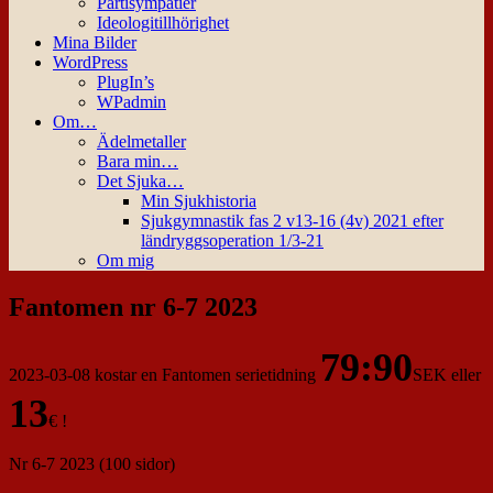
Partisympatier
Ideologitillhörighet
Mina Bilder
WordPress
PlugIn’s
WPadmin
Om…
Ädelmetaller
Bara min…
Det Sjuka…
Min Sjukhistoria
Sjukgymnastik fas 2 v13-16 (4v) 2021 efter
ländryggsoperation 1/3-21
Om mig
Fantomen nr 6-7 2023
79:90
2023-03-08 kostar en Fantomen serietidning
SEK eller
13
€ !
Nr 6-7 2023 (100 sidor)