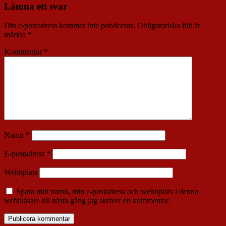
Lämna ett svar
Din e-postadress kommer inte publiceras.
Obligatoriska fält är
märkta
*
Kommentar
*
Namn
*
E-postadress
*
Webbplats
Spara mitt namn, min e-postadress och webbplats i denna
webbläsare till nästa gång jag skriver en kommentar.