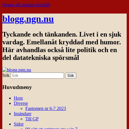
Hoppa till primärt innehåll
blogg.ngn.nu
Tyckande och tänkanden. Livet i en sjuk
vardag. Emellanåt kryddad med humor.
Här avhandlas också lite politik och en
del datatekniska spörsmål
Sök
Huvudmeny
Hem
Diverse
Fantomen nr 6-7 2023
Insändare
Till GP
Sidor