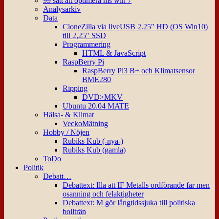
99 sätt att optimera ms win 7
Analysarkiv
Data
CloneZilla via liveUSB 2.25″ HD (OS Win10)
till 2,25″ SSD
Programmering
HTML & JavaScript
RaspBerry Pi
RaspBerry Pi3 B+ och Klimatsensor
BME280
Ripping
DVD>MKV
Ubuntu 20.04 MATE
Hälsa- & Klimat
VeckoMätning
Hobby / Nöjen
Rubiks Kub (-nya-)
Rubiks Kub (gamla)
ToDo
Politik
Debatt…
Debattext: Illa att IF Metalls ordförande far men
osanning och felaktigheter
Debattext: M gör långtidssjuka till politiska
bollträn