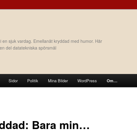
 i en sjuk vardag. Emellanåt kryddad med humor. Här
h en del datatekniska spörsmål
Sidor
Politik
Mina Bilder
WordPress
Om…
ddad: Bara min…