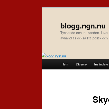
Hoppa
till
primärt
blogg.ngn.nu
innehåll
Tyckande och tänkanden. Livet
avhandlas också lite politik oc
Huvudmeny
Hem
Diverse
Insändare
Sky