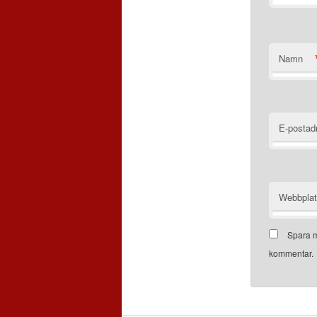
Namn
E-postad
Webbpla
Spara m
kommentar.