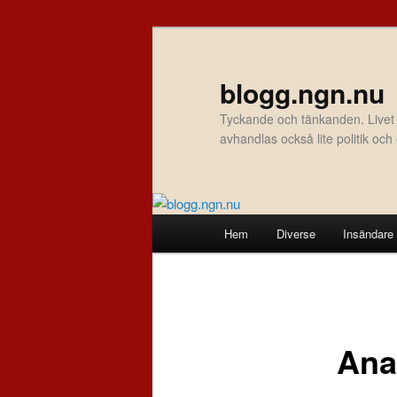
Hoppa
till
primärt
blogg.ngn.nu
innehåll
Tyckande och tänkanden. Livet
avhandlas också lite politik oc
Huvudmeny
Hem
Diverse
Insändare
Ana