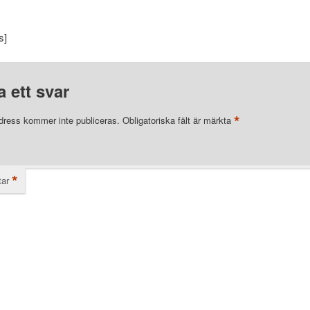
s]
 ett svar
*
dress kommer inte publiceras.
Obligatoriska fält är märkta
*
ar