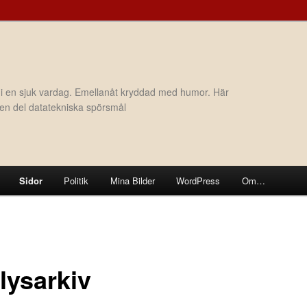
 i en sjuk vardag. Emellanåt kryddad med humor. Här
h en del datatekniska spörsmål
Sidor
Politik
Mina Bilder
WordPress
Om…
lysarkiv