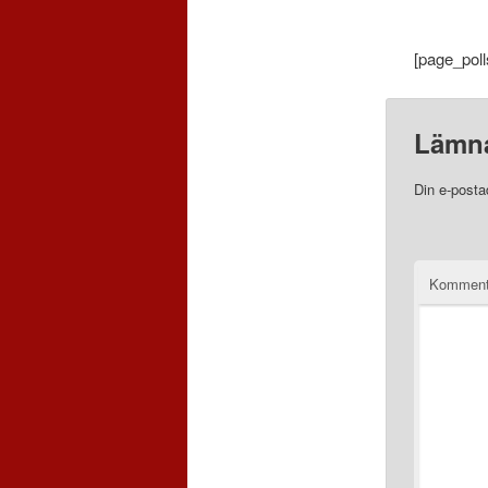
[page_poll
Lämna
Din e-posta
Komment