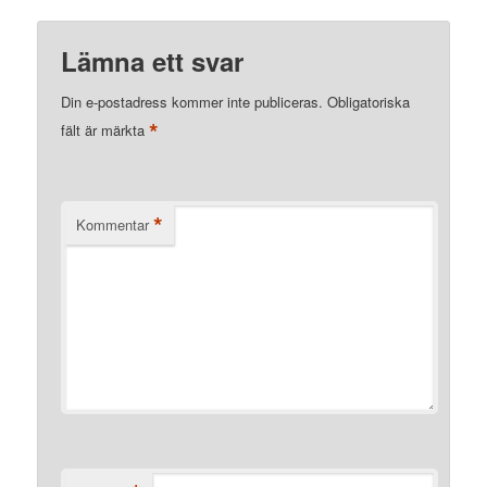
Lämna ett svar
Din e-postadress kommer inte publiceras.
Obligatoriska
*
fält är märkta
*
Kommentar