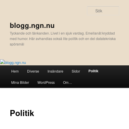
Hoppa
till
Sök
primärt
innehåll
blogg.ngn.nu
Tyckande och tänkanden. Livet i en sjuk vardag. Emellanåt kryddad
med humor. Här avhandlas också lite politik och en del datatekniska
spörsmål
Huvudmeny
Politik
Hem
Diverse
Insändare
Sidor
Mina Bilder
WordPress
Om…
Politik