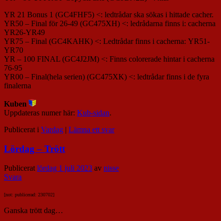
YR 21 Bonus 1
(GC4FHF5) <: ledtrådar ska sökas i hittade cacher.
YR50 – Final för 26-49 (GC475XH) <: ledrådarna finns i:
cacherna
YR26-YR49
YR75 – Final (GC4KAHK)
<: Ledtrådar finns i cacherna:
YR51-
YR70
YR – 100 FINAL (GC4J2JM) <: Finns colorerade hintar i cacherna
76-95
YR00 – Final(hela serien)
(GC475XK) <: ledtrådar finns i de fyra
finalerna
Kuben
Uppdateras numer här:
Kub-sidan
.
Publicerat i
Vardag
|
Lämna ett svar
Lördag – Trött
Publicerat
lördag 1 juli 2023
av
nisse
Svara
[not: publicerad: 230702]
Ganska trött dag…