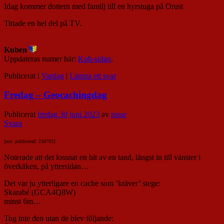
Idag kommer dottern med familj till en hyrstuga på Orust
Tittade en hel del på TV.
Kuben
Uppdateras numer här:
Kub-sidan
.
Publicerat i
Vardag
|
Lämna ett svar
Fredag – Geocachingdag
Publicerat
fredag 30 juni 2023
av
nisse
Svara
[not: publicerad: 230702]
Noterade att det lossnat en bit av en tand, längst in till vänster i
överkäken, på yttersidan…
Det var ju ytterligare en cache som ’kräver’ stege:
Skarabé (GCA4Q8W)
minst 6m…
Tog inte den utan de blev följande: