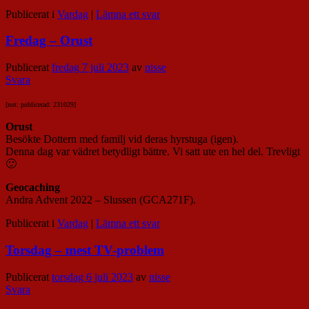
Publicerat i
Vardag
|
Lämna ett svar
Fredag – Orust
Publicerat
fredag 7 juli 2023
av
nisse
Svara
[not: publicerad: 231029]
Orust
Besökte Dottern med familj vid deras hyrstuga (igen).
Denna dag var vädret betydligt bättre. Vi satt ute en hel del. Trevligt
🙂
Geocaching
Andra Advent 2022 – Slussen (GCA271F).
Publicerat i
Vardag
|
Lämna ett svar
Torsdag – mest TV-problem
Publicerat
torsdag 6 juli 2023
av
nisse
Svara