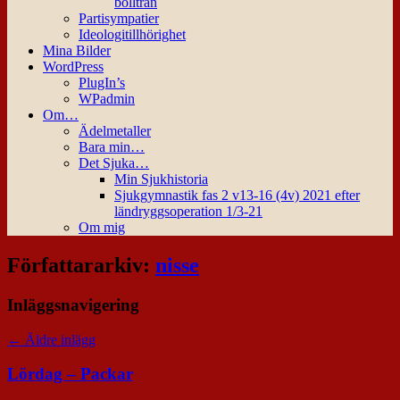
bollträn
Partisympatier
Ideologitillhörighet
Mina Bilder
WordPress
PlugIn’s
WPadmin
Om…
Ädelmetaller
Bara min…
Det Sjuka…
Min Sjukhistoria
Sjukgymnastik fas 2 v13-16 (4v) 2021 efter
ländryggsoperation 1/3-21
Om mig
Författararkiv:
nisse
Inläggsnavigering
←
Äldre inlägg
Lördag – Packar