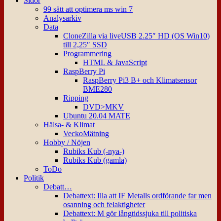
Sidor
99 sätt att optimera ms win 7
Analysarkiv
Data
CloneZilla via liveUSB 2.25″ HD (OS Win10)
till 2,25″ SSD
Programmering
HTML & JavaScript
RaspBerry Pi
RaspBerry Pi3 B+ och Klimatsensor
BME280
Ripping
DVD>MKV
Ubuntu 20.04 MATE
Hälsa- & Klimat
VeckoMätning
Hobby / Nöjen
Rubiks Kub (-nya-)
Rubiks Kub (gamla)
ToDo
Politik
Debatt…
Debattext: Illa att IF Metalls ordförande far men
osanning och felaktigheter
Debattext: M gör långtidssjuka till politiska