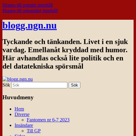
Hoppa till primärt innehåll
Hoppa till sekundärt innehåll
blogg.ngn.nu
Tyckande och tänkanden. Livet i en sjuk
vardag. Emellanåt kryddad med humor.
Här avhandlas också lite politik och en
del datatekniska spörsmål
Sök
Huvudmeny
Hem
Diverse
Fantomen nr 6-7 2023
Insändare
Till GP