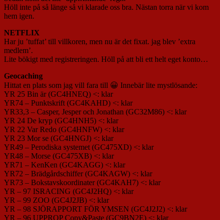
Höll inte på så länge så vi klarade oss bra. Nästan torra när vi kom
hem igen.
NETFLIX
Har ju ’tuffat’ till villkoren, men nu är det fixat. jag blev ’extra
medlem’.
Lite bökigt med registreringen. Höll på att bli ett helt eget konto…
Geocaching
Hittat en plats som jag vill fara till 😀 Innebär lite mystlösande:
YR 25 Bin är (GC4HNEQ) <: klar
YR74 – Punktskrift (GC4KAHD) <: klar
YR33,3 – Casper, Jesper och Jonathan (GC32M86) <: klar
YR 24 De kryp (GC4HNH5) <: klar
YR 22 Var Redo (GC4HNFW) <: klar
YR 23 Mor se (GC4HNGJ) <: klar
YR49 – Perodiska systemet (GC475XD) <: klar
YR48 – Morse (GC475XB) <: klar
YR71 – KenKen (GC4KAGG) <: klar
YR72 – Brädgårdschiffer (GC4KAGW) <: klar
YR73 – Bokstavskoordinater (GC4KAH7) <: klar
YR – 97 ISRACING (GC4J2HQ) <: klar
YR – 99 ZOO (GC4J2JB) <: klar
YR – 98 SJÖRAPPORT FÖR YMSEN (GC4J2J2) <: klar
YR – 96 UPPROP Copy&Paste (GC9BN2E) <: klar