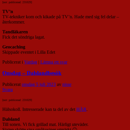
[not: publicerad: 231029]
TV’n
TV-tekniker kom och kikade på TV’n. Hade med sig fel delar –
återkommer.
Tandläkaren
Fick det söndriga lagat.
Geocaching
Skippade eventet i Lilla Edet
Publicerat i
Vardag
|
Lämna ett svar
Onsdag – Dalslandbesök
Publicerat
onsdag 5 juli 2023
av
nisse
Svara
[not: publicerad: 231029]
Hälsokoll. Intresserade kan ta del av det
HÄR
.
Dalsland
Till sonen. Vi fick grillad mat. Härligt uteväder.
Sixten skötte sina småkusiner utmärkt 🙂