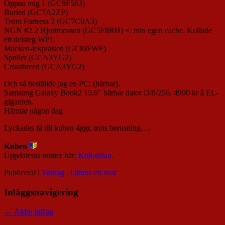
Öppna mig 1 (GC9F563)
Buried (GC7A2ZP)
Team Fortress 2 (GC7C0A3)
NGN #2.2 Hjortmossen (GC5F8RH) <: min egen cache. Kollade
ett delsteg WP1.
Macken-lekplatsen (GC8JFWF)
Spoiler (GCA3YG2)
Crossbreed (GCA3YG2)
Och så beställde jag en PC: (bärbar).
Samsung Galaxy Book2 15.6″ bärbar dator i3/8/256, 4990 kr å EL-
giganten.
Hämtar någon dag
Lyckades få till kuben 4ggr, trots berusning….
Kuben
Uppdateras numer här:
Kub-sidan
.
Publicerat i
Vardag
|
Lämna ett svar
Inläggsnavigering
←
Äldre inlägg