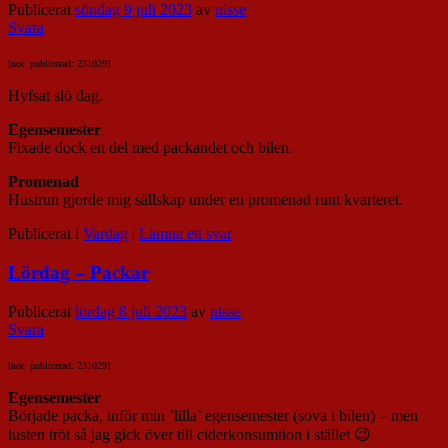
Publicerat
söndag 9 juli 2023
av
nisse
Svara
[not: publicerad: 231029]
Hyfsat slö dag.
Egensemester
Fixade dock en del med packandet och bilen.
Promenad
Hustrun gjorde mig sällskap under en promenad runt kvarteret.
Publicerat i
Vardag
|
Lämna ett svar
Lördag – Packar
Publicerat
lördag 8 juli 2023
av
nisse
Svara
[not: publicerad: 231029]
Egensemester
Började packa, inför min ’lilla’ egensemester (sova i bilen) – men
lusten tröt så jag gick över till ciderkonsumtion i stället 😉