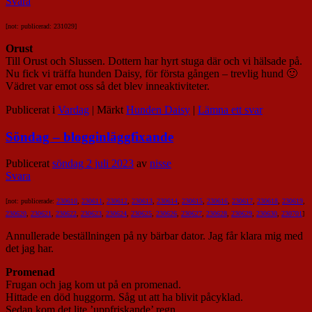
Svara
[not: publicerad: 231029]
Orust
Till Orust och Slussen. Dottern har hyrt stuga där och vi hälsade på.
Nu fick vi träffa hunden Daisy, för första gången – trevlig hund 🙂
Vädret var emot oss så det blev inneaktiviteter.
Publicerat i
Vardag
|
Märkt
Hunden Daisy
|
Lämna ett svar
Söndag – blogginläggfixande
Publicerat
söndag 2 juli 2023
av
nisse
Svara
[not: publicerade:
230610
,
230611
,
230612
,
230613
,
230614
,
230615
,
230616
,
230617
,
230618
,
230619
,
230620
,
230621
,
230622
,
230623
,
230624
,
230625
,
230626
,
230627
,
230628
,
230629
,
230630
,
230701
]
Annullerade beställningen på ny bärbar dator. Jag får klara mig med
det jag har.
Promenad
Frugan och jag kom ut på en promenad.
Hittade en död huggorm. Såg ut att ha blivit påcyklad.
Sedan kom det lite ’uppfriskande’ regn.