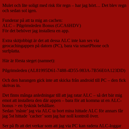
Mulet och lite soligt med risk för regn – har jag hört… Det blev regn
och sedan sol igen.
Funderar på att ta mig an cachen:
ALC – Pilgrimsleden Bonus (GCA6HDV)
För det behöver jag installera en app.
Extra skitjobbigt är det att dessa ALC inte kan ses via
geocachingappen på datorn (PC), bara via smartPhone och
surfplatta.
Här är första steget (namnet):
Pilgrimsleden (AL81995D61-7488-4D55-983A-7B56E0A123DD)
Och den harangen gick inte att skicka från android till PC – den fick
skrivas in.
Det finns många anledningar till att jag ratar ALC – så det bär mig
emot att installera den där appen – bara för att komma ut en ALC-
bonus > en fyskisk behållare.
Sedan ’måste’ jag via ALC ta bort mina hittade ALC för annars får
jag 5st hittade ’cacher’ som jag har noll kontroll över.
Ser på fb att det verkar som att jag via PC kan radera ALC-loggar