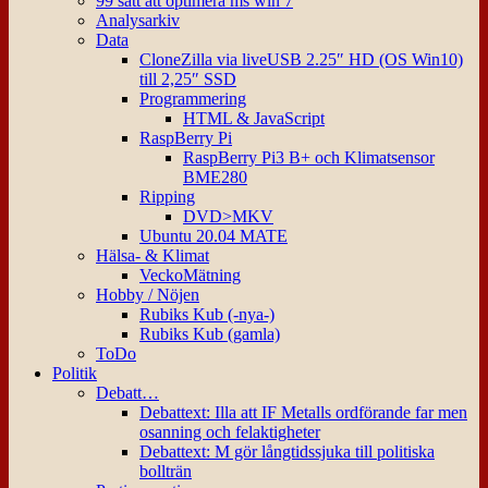
99 sätt att optimera ms win 7
Analysarkiv
Data
CloneZilla via liveUSB 2.25″ HD (OS Win10)
till 2,25″ SSD
Programmering
HTML & JavaScript
RaspBerry Pi
RaspBerry Pi3 B+ och Klimatsensor
BME280
Ripping
DVD>MKV
Ubuntu 20.04 MATE
Hälsa- & Klimat
VeckoMätning
Hobby / Nöjen
Rubiks Kub (-nya-)
Rubiks Kub (gamla)
ToDo
Politik
Debatt…
Debattext: Illa att IF Metalls ordförande far men
osanning och felaktigheter
Debattext: M gör långtidssjuka till politiska
bollträn