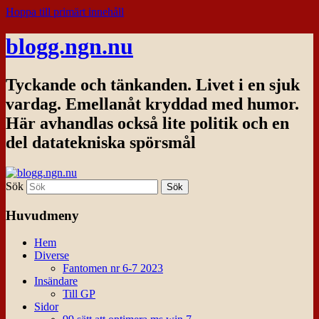
Hoppa till primärt innehåll
blogg.ngn.nu
Tyckande och tänkanden. Livet i en sjuk
vardag. Emellanåt kryddad med humor.
Här avhandlas också lite politik och en
del datatekniska spörsmål
Sök
Huvudmeny
Hem
Diverse
Fantomen nr 6-7 2023
Insändare
Till GP
Sidor