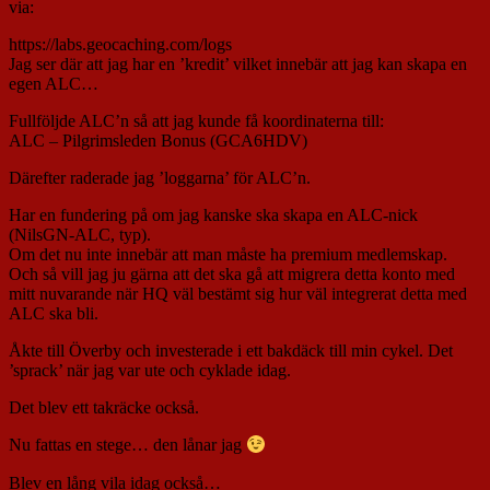
via:
https://labs.geocaching.com/logs
Jag ser där att jag har en ’kredit’ vilket innebär att jag kan skapa en
egen ALC…
Fullföljde ALC’n så att jag kunde få koordinaterna till:
ALC – Pilgrimsleden Bonus (GCA6HDV)
Därefter raderade jag ’loggarna’ för ALC’n.
Har en fundering på om jag kanske ska skapa en ALC-nick
(NilsGN-ALC, typ).
Om det nu inte innebär att man måste ha premium medlemskap.
Och så vill jag ju gärna att det ska gå att migrera detta konto med
mitt nuvarande när HQ väl bestämt sig hur väl integrerat detta med
ALC ska bli.
Åkte till Överby och investerade i ett bakdäck till min cykel. Det
’sprack’ när jag var ute och cyklade idag.
Det blev ett takräcke också.
Nu fattas en stege… den lånar jag
Blev en lång vila idag också…