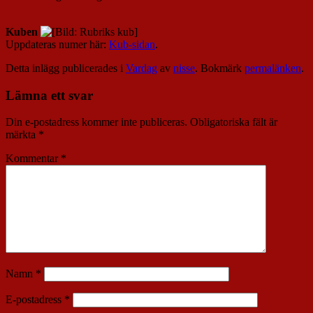
Kuben
Uppdateras numer här:
Kub-sidan
.
Detta inlägg publicerades i
Vardag
av
nisse
. Bokmärk
permalänken
.
Lämna ett svar
Din e-postadress kommer inte publiceras.
Obligatoriska fält är
märkta
*
Kommentar
*
Namn
*
E-postadress
*