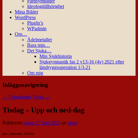
Partisympatier
Ideologitillhörighet
Mina Bilder
WordPress
PlugIn’s
WPadmin
Om…
Ädelmetaller
Bara min…
Det Sjuka…
Min Sjukhistoria
Sjukgymnastik fas 2 v13-16 (4v) 2021 efter
ländryggsoperation 1/3-21
Om mig
Inläggsnavigering
←
Föregående
Nästa
→
Tisdag – Upp och ned-dag
Publicerat
tisdag 27 juni 2023
av
nisse
[not: publicerad: 230702]