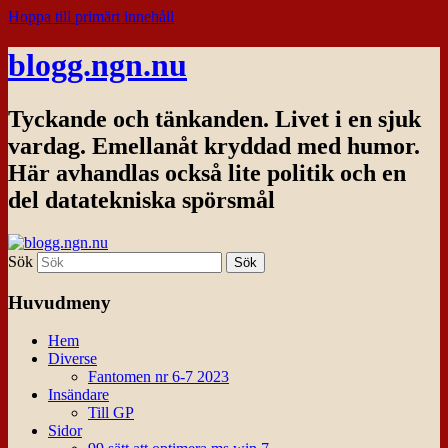
Hoppa till primärt innehåll
blogg.ngn.nu
Tyckande och tänkanden. Livet i en sjuk
vardag. Emellanåt kryddad med humor.
Här avhandlas också lite politik och en
del datatekniska spörsmål
Sök
Huvudmeny
Hem
Diverse
Fantomen nr 6-7 2023
Insändare
Till GP
Sidor