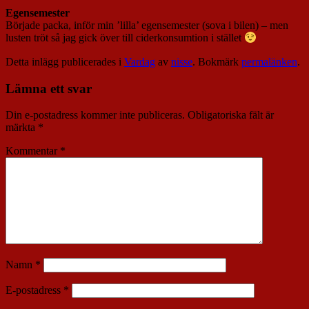
Egensemester
Började packa, inför min ’lilla’ egensemester (sova i bilen) – men
lusten tröt så jag gick över till ciderkonsumtion i stället
Detta inlägg publicerades i
Vardag
av
nisse
. Bokmärk
permalänken
.
Lämna ett svar
Din e-postadress kommer inte publiceras.
Obligatoriska fält är
märkta
*
Kommentar
*
Namn
*
E-postadress
*