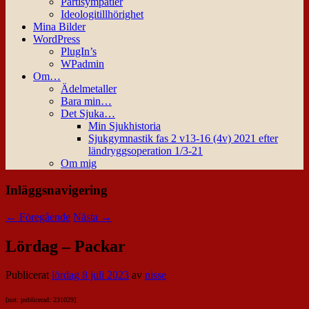
Partisympatier
Ideologitillhörighet
Mina Bilder
WordPress
PlugIn’s
WPadmin
Om…
Ädelmetaller
Bara min…
Det Sjuka…
Min Sjukhistoria
Sjukgymnastik fas 2 v13-16 (4v) 2021 efter
ländryggsoperation 1/3-21
Om mig
Inläggsnavigering
←
Föregående
Nästa
→
Lördag – Packar
Publicerat
lördag 8 juli 2023
av
nisse
[not: publicerad: 231029]