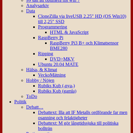
99 sätt att optimera ms win 7
Analysarkiv
Data
CloneZilla via liveUSB 2.25″ HD (OS Win10)
till 2,25″ SSD
Programmering
HTML & JavaScript
RaspBerry Pi
RaspBerry Pi3 B+ och Klimatsensor
BME280
Ripping
DVD>MKV
Ubuntu 20.04 MATE
Hälsa- & Klimat
VeckoMätning
Hobby / Nöjen
Rubiks Kub (-nya-)
Rubiks Kub (gamla)
ToDo
Politik
Debatt…
Debattext: Illa att IF Metalls ordförande far men
osanning och felaktigheter
Debattext: M gör långtidssjuka till politiska
bollträn