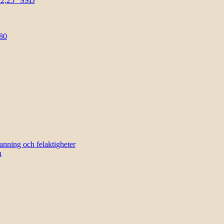
l 2,25″ SSD
80
sanning och felaktigheter
n