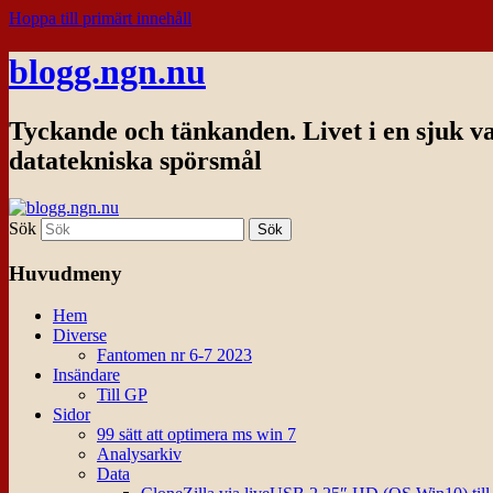
Hoppa till primärt innehåll
blogg.ngn.nu
Tyckande och tänkanden. Livet i en sjuk v
datatekniska spörsmål
Sök
Huvudmeny
Hem
Diverse
Fantomen nr 6-7 2023
Insändare
Till GP
Sidor
99 sätt att optimera ms win 7
Analysarkiv
Data