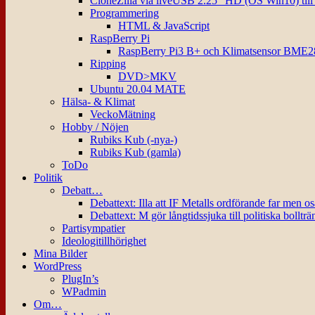
CloneZilla via liveUSB 2.25″ HD (OS Win10) til
Programmering
HTML & JavaScript
RaspBerry Pi
RaspBerry Pi3 B+ och Klimatsensor BME2
Ripping
DVD>MKV
Ubuntu 20.04 MATE
Hälsa- & Klimat
VeckoMätning
Hobby / Nöjen
Rubiks Kub (-nya-)
Rubiks Kub (gamla)
ToDo
Politik
Debatt…
Debattext: Illa att IF Metalls ordförande far men o
Debattext: M gör långtidssjuka till politiska bollträ
Partisympatier
Ideologitillhörighet
Mina Bilder
WordPress
PlugIn’s
WPadmin
Om…