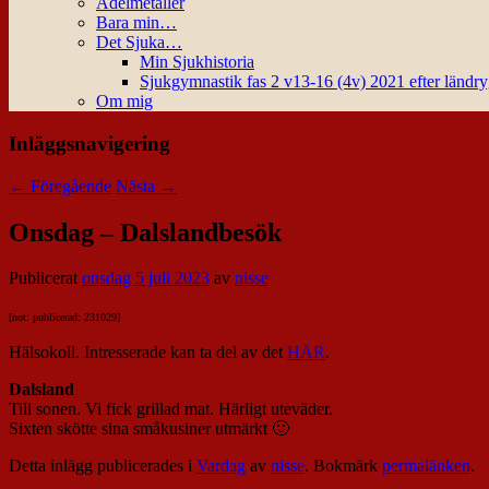
Ädelmetaller
Bara min…
Det Sjuka…
Min Sjukhistoria
Sjukgymnastik fas 2 v13-16 (4v) 2021 efter ländr
Om mig
Inläggsnavigering
←
Föregående
Nästa
→
Onsdag – Dalslandbesök
Publicerat
onsdag 5 juli 2023
av
nisse
[not: publicerad: 231029]
Hälsokoll. Intresserade kan ta del av det
HÄR
.
Dalsland
Till sonen. Vi fick grillad mat. Härligt uteväder.
Sixten skötte sina småkusiner utmärkt 🙂
Detta inlägg publicerades i
Vardag
av
nisse
. Bokmärk
permalänken
.