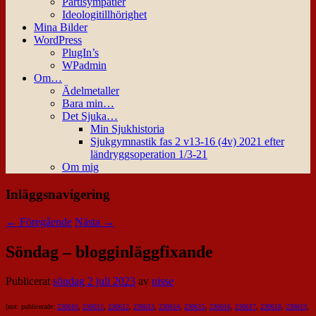
Partisympatier
Ideologitillhörighet
Mina Bilder
WordPress
PlugIn’s
WPadmin
Om…
Ädelmetaller
Bara min…
Det Sjuka…
Min Sjukhistoria
Sjukgymnastik fas 2 v13-16 (4v) 2021 efter
ländryggsoperation 1/3-21
Om mig
Inläggsnavigering
←
Föregående
Nästa
→
Söndag – blogginläggfixande
Publicerat
söndag 2 juli 2023
av
nisse
[not: publicerade:
230610
,
230611
,
230612
,
230613
,
230614
,
230615
,
230616
,
230617
,
230618
,
230619
,