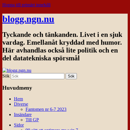
Hoppa till primärt innehåll
blogg.ngn.nu
Tyckande och tänkanden. Livet i en sjuk
vardag. Emellanåt kryddad med humor.
Här avhandlas också lite politik och en
del datatekniska spörsmål
Sök
Huvudmeny
Hem
Diverse
Fantomen nr 6-7 2023
Insändare
Till GP
Sidor