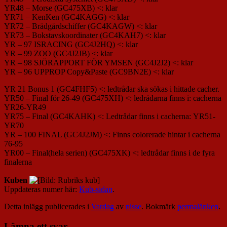
YR48 – Morse (GC475XB) <: klar
YR71 – KenKen (GC4KAGG) <: klar
YR72 – Brädgårdschiffer (GC4KAGW) <: klar
YR73 – Bokstavskoordinater (GC4KAH7) <: klar
YR – 97 ISRACING (GC4J2HQ) <: klar
YR – 99 ZOO (GC4J2JB) <: klar
YR – 98 SJÖRAPPORT FÖR YMSEN (GC4J2J2) <: klar
YR – 96 UPPROP Copy&Paste (GC9BN2E) <: klar
YR 21 Bonus 1
(GC4FHF5) <: ledtrådar ska sökas i hittade cacher.
YR50 – Final för 26-49 (GC475XH) <: ledrådarna finns i:
cacherna
YR26-YR49
YR75 – Final (GC4KAHK)
<: Ledtrådar finns i cacherna:
YR51-
YR70
YR – 100 FINAL (GC4J2JM) <: Finns colorerade hintar i cacherna
76-95
YR00 – Final(hela serien)
(GC475XK) <: ledtrådar finns i de fyra
finalerna
Kuben
Uppdateras numer här:
Kub-sidan
.
Detta inlägg publicerades i
Vardag
av
nisse
. Bokmärk
permalänken
.
Lämna ett svar