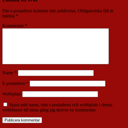
Din e-postadress kommer inte publiceras.
Obligatoriska fält är
märkta
*
Kommentar
*
Namn
*
E-postadress
*
Webbplats
Spara mitt namn, min e-postadress och webbplats i denna
webbläsare till nästa gång jag skriver en kommentar.