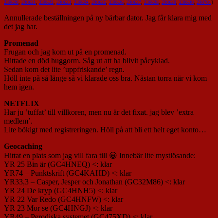
230620
,
230621
,
230622
,
230623
,
230624
,
230625
,
230626
,
230627
,
230628
,
230629
,
230630
,
230701
]
Annullerade beställningen på ny bärbar dator. Jag får klara mig med
det jag har.
Promenad
Frugan och jag kom ut på en promenad.
Hittade en död huggorm. Såg ut att ha blivit påcyklad.
Sedan kom det lite ’uppfriskande’ regn.
Höll inte på så länge så vi klarade oss bra. Nästan torra när vi kom
hem igen.
NETFLIX
Har ju ’tuffat’ till villkoren, men nu är det fixat. jag blev ’extra
medlem’.
Lite bökigt med registreringen. Höll på att bli ett helt eget konto…
Geocaching
Hittat en plats som jag vill fara till 😀 Innebär lite mystlösande:
YR 25 Bin är (GC4HNEQ) <: klar
YR74 – Punktskrift (GC4KAHD) <: klar
YR33,3 – Casper, Jesper och Jonathan (GC32M86) <: klar
YR 24 De kryp (GC4HNH5) <: klar
YR 22 Var Redo (GC4HNFW) <: klar
YR 23 Mor se (GC4HNGJ) <: klar
YR49 – Perodiska systemet (GC475XD) <: klar