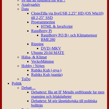
99 sätt att optimera ms win 7
Analysarkiv
Data
CloneZilla via liveUSB 2.25″ HD (OS Win10)
till 2,25″ SSD
Programmering
HTML & JavaScript
RaspBerry Pi
RaspBerry Pi3 B+ och Klimatsensor
BME280
Ripping
DVD>MKV
Ubuntu 20.04 MATE
Hälsa- & Klimat
VeckoMätning
Hobby / Nöjen
Rubiks Kub (-nya-)
Rubiks Kub (gamla)
ToDo
Politik
Debatt…
Debattext: Illa att IF Metalls ordförande far men
osanning och felaktigheter
Debattext: M gör långtidssjuka till politiska
bollträn