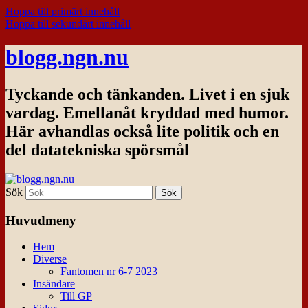
Hoppa till primärt innehåll
Hoppa till sekundärt innehåll
blogg.ngn.nu
Tyckande och tänkanden. Livet i en sjuk
vardag. Emellanåt kryddad med humor.
Här avhandlas också lite politik och en
del datatekniska spörsmål
Sök
Huvudmeny
Hem
Diverse
Fantomen nr 6-7 2023
Insändare
Till GP