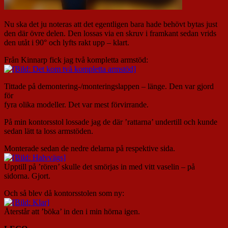
Nu ska det ju noteras att det egentligen bara hade behövt bytas just
den där övre delen. Den lossas via en skruv i framkant sedan vrids
den utåt i 90° och lyfts rakt upp – klart.
Från Kinnarp fick jag två kompletta armstöd:
Tittade på demontering-/monteringslappen – länge. Den var gjord
för
fyra olika modeller. Det var mest förvirrande.
På min kontorsstol lossade jag de där ’rattarna’ undertill och kunde
sedan lätt ta loss armstöden.
Monterade sedan de nedre delarna på respektive sida.
Upptill på ’rören’ skulle det smörjas in med vitt vaselin – på
sidorna. Gjort.
Och så blev då kontorsstolen som ny:
Återstår att ’böka’ in den i min hörna igen.