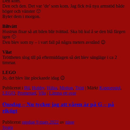
Den kom.
Den och den. Det var ’de’ som kom. Jag fick två nya armstöd både
höger och vänster 🙂
Byter dem i morgon.
Biltvätt
Hustrun fixar så att bilen blir tvättad. Ska bli kul å se den blå färgen
igen 🙂
Den blev som ny – i vart fall på några meters avstånd 😉
Vilat
Tröttheten slog till på eftermiddagen så det blev sängläge i ca 2
timmar.
LEGO
Jo, det blev lite plockande idag 😉
Publicerat i
Bil
,
Hobby
,
Hälsa
,
Motion
,
Trött
|
Märkt
Kontorsstol
,
LEGO
,
Promenad
,
Vila
|
Lämna ett svar
Onsdag – Nu tycker jag att våren är på G – på
riktigt
Publicerat
onsdag 9 mars 2022
av
nisse
Svara