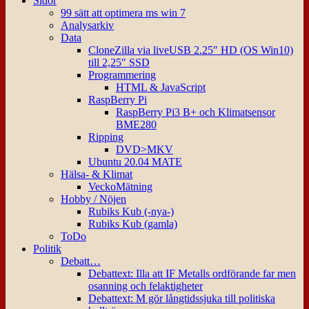
Sidor
99 sätt att optimera ms win 7
Analysarkiv
Data
CloneZilla via liveUSB 2.25″ HD (OS Win10)
till 2,25″ SSD
Programmering
HTML & JavaScript
RaspBerry Pi
RaspBerry Pi3 B+ och Klimatsensor
BME280
Ripping
DVD>MKV
Ubuntu 20.04 MATE
Hälsa- & Klimat
VeckoMätning
Hobby / Nöjen
Rubiks Kub (-nya-)
Rubiks Kub (gamla)
ToDo
Politik
Debatt…
Debattext: Illa att IF Metalls ordförande far men
osanning och felaktigheter
Debattext: M gör långtidssjuka till politiska