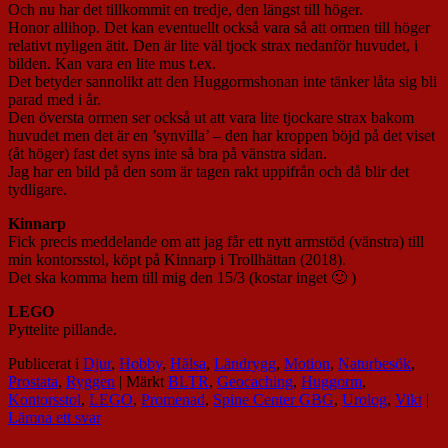
Och nu har det tillkommit en tredje, den längst till höger.
Honor allihop. Det kan eventuellt också vara så att ormen till höger
relativt nyligen ätit. Den är lite väl tjock strax nedanför huvudet, i
bilden. Kan vara en lite mus t.ex.
Det betyder sannolikt att den Huggormshonan inte tänker låta sig bli
parad med i år.
Den översta ormen ser också ut att vara lite tjockare strax bakom
huvudet men det är en ’synvilla’ – den har kroppen böjd på det viset
(åt höger) fast det syns inte så bra på vänstra sidan.
Jag har en bild på den som är tagen rakt uppifrån och då blir det
tydligare.
Kinnarp
Fick precis meddelande om att jag får ett nytt armstöd (vänstra) till
min kontorsstol, köpt på Kinnarp i Trollhättan (2018).
Det ska komma hem till mig den 15/3 (kostar inget 🙂 )
LEGO
Pyttelite pillande.
Publicerat i
Djur
,
Hobby
,
Hälsa
,
Ländrygg
,
Motion
,
Naturbesök
,
Prostata
,
Ryggen
|
Märkt
BLTR
,
Geocaching
,
Huggorm
,
Kontorsstol
,
LEGO
,
Promenad
,
Spine Center GBG
,
Urolog
,
Vikt
|
Lämna ett svar