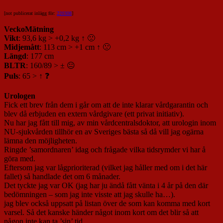
[not publicerat inlägg för:
220308
]
VeckoMätning
Vikt
: 93,6 kg > +0,2 kg ↑ 🙁
Midjemått
: 113 cm > +1 cm ↑ 🙁
Längd
: 177 cm
BLTR
: 160/89 > ± 😐
Puls
: 65 > ↑ ❓
Urologen
Fick ett brev från dem i går om att de inte klarar vårdgarantin och
blev då erbjuden en extern vårdgivare (ett privat initiativ).
Nu har jag fått till mig, av min vårdcentralsdoktor, att urologin inom
NU-sjukvården tillhör en av Sveriges bästa så då vill jag ogärna
lämna den möjligheten.
Ringde ’samordnaren’ idag och frågade vilka tidsrymder vi har å
göra med.
Eftersom jag var lågprioriterad (vilket jag håller med om i det här
fallet) så handlade det om 6 månader.
Det tyckte jag var OK (jag har ju ändå fått vänta i 4 år på den där
bedömningen – som jag inte visste att jag skulle ha…).
jag blev också uppsatt på listan över de som kan komma med kort
varsel. Så det kanske händer något inom kort om det blir så att
någon inte kan ta ’sin’ tid.