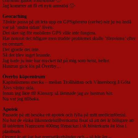
Garantin gällde fortfarande 🙂
Jag kommer att få ett nytt armstöd 🙂
Geocaching
Tänkte passa på att leta upp en GPSgömma (cache) när ju nu ändå
var på ’andra sidan’ älven.
Det sket sig för mobilens GPS ville inte fungera.
Har noterat det tidigare men trodde problemet skulle ’försvinna’ efter
en omstart.
Det gjorde det inte.
Så det blev inget letande.
Jag hade ju inte hur mycket tid på mig som helst, heller.
Hustrun gick lös på Överby…
Överby köpcentrum
Kapitalismens mecka – mellan Trollhättan och Vänersborg å Göta
Älvs västra sida.
Innan jag åkte till Kinnarp så lämnade jag av hustrun här.
Nu var jag tillbaka.
Apotek
Passade på att besöka ett apotek och fylla på mitt medicinförråd.
Nu har de elaka läkemedelstillverkarna fixat så att det är billigare att
få tabletten Naproxen 400mg förpackat i sk blisterkarta än lösa i
plastburk.
Otyget är att jag har reumatikerhänder och – så här års –