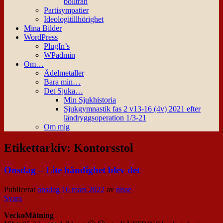
bollträn
Partisympatier
Ideologitillhörighet
Mina Bilder
WordPress
PlugIn’s
WPadmin
Om…
Ädelmetaller
Bara min…
Det Sjuka…
Min Sjukhistoria
Sjukgymnastik fas 2 v13-16 (4v) 2021 efter
ländryggsoperation 1/3-21
Om mig
Etikettarkiv:
Kontorsstol
Onsdag – Lite händighet blev det
Publicerat
onsdag 16 mars 2022
av
nisse
Svara
VeckoMätning