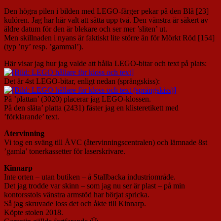
Den högra pilen i bilden med LEGO-färger pekar på den Blå [23]
kulören. Jag har här valt att sätta upp två. Den vänstra är säkert av
äldre datum för den är blekare och ser mer ’sliten’ ut.
Men skillnaden i nyans är faktiskt lite större än för Mörkt Röd [154]
(typ ’ny’ resp. ’gammal’).
Här visar jag hur jag valde att hålla LEGO-bitar och text på plats:
Det är 4st LEGO-bitar, enligt nedan (sprängskiss):
På ’plattan’ (3020) placerar jag LEGO-klossen.
På den släta’ platta (2431) fäster jag en klisteretikett med
’förklarande’ text.
Återvinning
Vi tog en sväng till ÅVC (återvinningscentralen) och lämnade 8st
’gamla’ tonerkassetter för laserskrivare.
Kinnarp
Inte orten – utan butiken – å Stallbacka industriområde.
Det jag trodde var skinn – som jag nu ser är plast – på min
kontorsstols vänstra armstöd har börjat spricka.
Så jag skruvade loss det och åkte till Kinnarp.
Köpte stolen 2018.