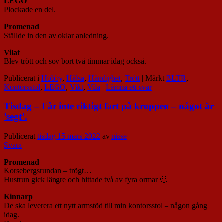
LEGO
Plockade en del.
Promenad
Ställde in den av oklar anledning.
Vilat
Blev trött och sov bort två timmar idag också.
Publicerat i
Hobby
,
Hälsa
,
Händighet
,
Trött
|
Märkt
BLTR
,
Kontorsstol
,
LEGO
,
Vikt
,
Vila
|
Lämna ett svar
Tisdag – Får inte riktigt fart på kroppen – något är
’segt’.
Publicerat
tisdag 15 mars 2022
av
nisse
Svara
Promenad
Korsebergsrundan – trögt…
Hustrun gick längre och hittade två av fyra ormar 🙂
Kinnarp
De ska leverera ett nytt armstöd till min kontorsstol – någon gång
idag.