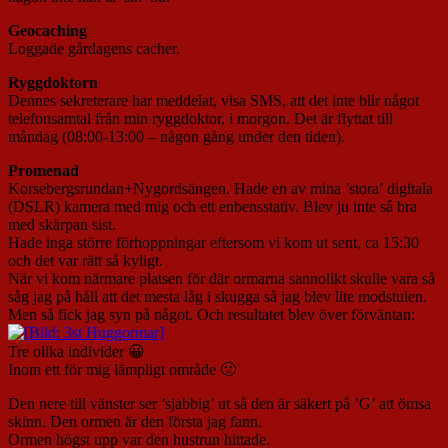
Geocaching
Loggade gårdagens cacher.
Ryggdoktorn
Dennes sekreterare har meddelat, visa SMS, att det inte blir något
telefonsamtal från min ryggdoktor, i morgon. Det är flyttat till
måndag (08:00-13:00 – någon gång under den tiden).
Promenad
Korsebergsrundan+Nygordsängen. Hade en av mina ’stora’ digitala
(DSLR) kamera med mig och ett enbensstativ. Blev ju inte så bra
med skärpan sist.
Hade inga större förhoppningar eftersom vi kom ut sent, ca 15:30
och det var rätt så kyligt.
När vi kom närmare platsen för där ormarna sannolikt skulle vara så
såg jag på håll att det mesta låg i skugga så jag blev lite modstulen.
Men så fick jag syn på något. Och resultatet blev över förväntan:
Tre olika individer 😀
Inom ett för mig lämpligt område 🙂
Den nere till vänster ser ’sjabbig’ ut så den är säkert på ’G’ att ömsa
skinn. Den ormen är den första jag fann.
Ormen högst upp var den hustrun hittade.