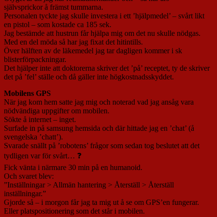
självsprickor å främst tummarna.
Personalen tyckte jag skulle investera i ett ’hjälpmedel’ – svårt likt
en pistol – som kostade ca 185 sek.
Jag bestämde att hustrun får hjälpa mig om det nu skulle nödgas.
Med en del möda så har jag fixat det hitintills.
Över hälften av de läkemedel jag tar dagligen kommer i sk
blisterförpackningar.
Det hjälper inte att doktorerna skriver det ’på’ receptet, ty de skriver
det på ’fel’ ställe och då gäller inte högkostnadsskyddet.
Mobilens GPS
När jag kom hem satte jag mig och noterad vad jag ansåg vara
nödvändiga uppgifter om mobilen.
Sökte å internet – inget.
Surfade in på samsung hemsida och där hittade jag en ’chat’ (å
svengelska ’chatt’).
Svarade snällt på ’robotens’ frågor som sedan tog beslutet att det
tydligen var för svårt… ❓
Fick vänta i närmare 30 min på en humanoid.
Och svaret blev:
”Inställningar > Allmän hantering > Återställ > Återställ
inställningar.”
Gjorde så – i morgon får jag ta mig ut å se om GPS’en fungerar.
Eller platspositionering som det står i mobilen.