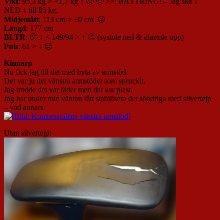
Vikt
: 95,3 kg > +1,7 kg ↑ 🙁 🙁 >>: BÄTTRING! – Jag ska ↓
NED ↓ till 85 kg.
Midjemått
: 113 cm > ±0 cm 😐
Längd
: 177 cm
BLTR
: 🙂 ↓ < 149/94 > ↑ 🙁 (systole ned & diastole upp)
Puls
: 61 > ↓ 😐
Kinnarp
Nu fick jag till det med byta av armstöd.
Det var ju det vänstra armstödet som spruckit.
Jag trodde det var läder men det var plast.
Jag har under min väntan fått stabilisera det söndriga med silvertejp
– vad annars:
Utan silvertejp: