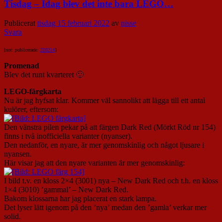
Tisdag – Idag blev det inte bara LEGO…
Publicerat
tisdag 15 februari 2022
av
nisse
Svara
[not: publicerade:
220214
]
Promenad
Blev det runt kvarteret 🙂
LEGO-färgkarta
Nu är jag hyfsat klar. Kommer väl sannolikt att lägga till ett antal
kulörer, eftersom:
Den vänstra pilen pekar på att färgen Dark Red (Mörkt Röd nr 154)
finns i två inofficiella varianter (nyanser).
Den nedanför, en nyare, är mer genomskinlig och något ljusare i
nyansen.
Här visar jag att den nyare varianten är mer genomskinlig:
I bild t.v. en kloss 2×4 (3001) nya – New Dark Red och t.h. en kloss
1×4 (3010) ’gammal’ – New Dark Red.
Bakom klossarna har jag placerat en stark lampa.
Det lyser lätt igenom på den ’nya’ medan den ’gamla’ verkar mer
solid.