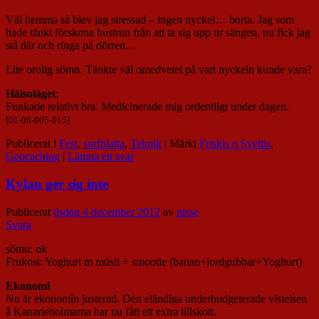
Väl hemma så blev jag stressad – ingen nyckel… borta. Jag som
hade tänkt förskona hustrun från att ta sig upp ur sängen, nu fick jag
stå där och ringa på dörren…
Lite orolig sömn. Tänkte väl omedvetet på vart nyckeln kunde vara?
Hälsoläget
:
Funkade relativt bra. Medicinerade mig ordentligt under dagen.
[01-08-005-015]
Publicerat i
Fest
,
surfplatta
,
Teknik
|
Märkt
Friskis o Svettis
,
Geocaching
|
Lämna ett svar
Kylan ger sig inte
Publicerat
tisdag 4 december 2012
av
nisse
Svara
sömn: ok
Frukost: Yoghurt m müsli + smootie (banan+jordgubbar+Yoghurt)
Ekonomi
Nu är ekonomin justerad. Den eländiga underbudgeterade vistelsen
å Kanarieholmarna har nu fått ett extra tillskott.