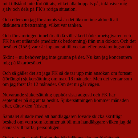
mitt tillstånd inte förbättrats, vilket alla hoppats på, inklusive mig
själv och dels på FK’s röriga situation.
Och eftersom jag försämrats så är det liksom inte aktuellt att
diskutera arbetsträning, vilket var tanken.
Och försämringen innebär att då vill säkert både arbetsgivaren och
FK ha ett utlåtande (medicinsk bedömning) från min doktor. Och det
besöket (15/9) var / är inplanerat till veckan efter avstämningsmötet.
Skönt – nu behöver jag inte grunna på det. Nu kan jag koncentrera
mig på läkarbesöket.
Och så gäller det att jaga FK så de tar upp min ansökan om fortsatt
(förlängd) sjukersättning om max 18 månader. Men det verkar som
om jag först får 12 månader. Om det nu går vägen.
Nuvarande sjukersättning upphör sista augusti och FK har
september på sig att ta beslut. Sjukersättningen kommer månaden
efter, därav den ’fristen’.
Samtalet slutade med att handläggaren lovade skicka skriftligt
besked om vem som kommer att bli min handläggare vilken jag då
snarast vill träffa, personligen.
Och när jag skrivit färdigt det här inlägget ska jag författa ett