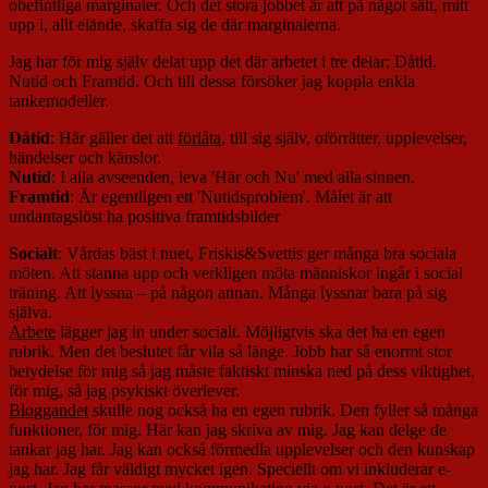
obefintliga marginaler. Och det stora jobbet är att på något sätt, mitt
upp i, allt elände, skaffa sig de där marginalerna.
Jag har för mig själv delat upp det där arbetet i tre delar; Dåtid.
Nutid och Framtid. Och till dessa försöker jag koppla enkla
tankemodeller.
Dåtid
: Här gäller det att
förlåta
, till sig själv, oförrätter, upplevelser,
händelser och känslor.
Nutid
: I alla avseenden, leva 'Här och Nu' med alla sinnen.
Framtid
: Är egentligen ett 'Nutidsproblem'. Målet är att
undantagslöst ha positiva framtidsbilder
Socialt
: Vårdas bäst i nuet, Friskis&Svettis ger många bra sociala
möten. Att stanna upp och verkligen möta människor ingår i social
träning. Att lyssna – på någon annan. Många lyssnar bara på sig
själva.
Arbete
lägger jag in under socialt. Möjligtvis ska det ha en egen
rubrik. Men det beslutet får vila så länge. Jobb har så enormt stor
betydelse för mig så jag måste faktiskt minska ned på dess viktighet,
för mig, så jag psykiskt överlever.
Bloggandet
skulle nog också ha en egen rubrik. Den fyller så många
funktioner, för mig. Här kan jag skriva av mig. Jag kan delge de
tankar jag har. Jag kan också förmedla upplevelser och den kunskap
jag har. Jag får väldigt mycket igen. Speciellt om vi inkluderar e-