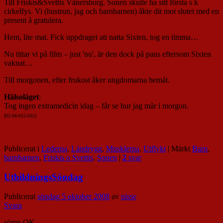
Till Friskis&Svettis Vänersborg. Sonen skulle ha sitt första s k
cirkelfys. Vi (hustrun, jag och barnbarnen) åkte dit mot slutet med en
present å gratulera.
Hem, lite mat. Fick uppdraget att natta Sixten, tog en timma…
Nu tittar vi på film – just 'nu', är den dock på paus eftersom Sixten
vaknat…
Till morgonen, efter frukost åker ungdomarna hemåt.
Hälsoläget
:
Tog ingen extramedicin idag – får se hur jag mår i morgon.
[02-06-015-035]
Publicerat i
Lederna
,
Ländrygg
,
Musklerna
,
Utflykt
|
Märkt
Barn
,
barnbarnen
,
Friskis o Svettis
,
Sonen
|
2
svar
UtbildningsSöndag
Publicerat
söndag 5 oktober 2008
av
nisse
Svara
sömn OK.