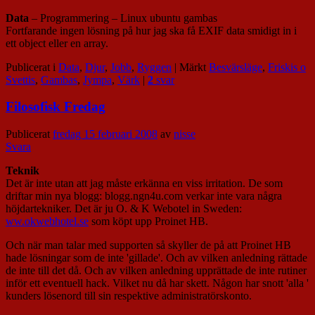
Data
– Programmering – Linux ubuntu gambas
Fortfarande ingen lösning på hur jag ska få EXIF data smidigt in i
ett object eller en array.
Publicerat i
Data
,
Djur
,
Jobb
,
Ryggen
|
Märkt
Besvärsläge
,
Friskis o
Svettis
,
Gambas
,
Jympa
,
Värk
|
2
svar
Filosofisk Fredag
Publicerat
fredag 15 februari 2008
av
nisse
Svara
Teknik
Det är inte utan att jag måste erkänna en viss irritation. De som
driftar min nya blogg: blogg.ngn4u.com verkar inte vara några
höjdartekniker. Det är ju O. & K Webotel in Sweden:
ww.okwebhotel.se
som köpt upp Proinet HB.
Och när man talar med supporten så skyller de på att Proinet HB
hade lösningar som de inte 'gillade'. Och av vilken anledning rättade
de inte till det då. Och av vilken anledning upprättade de inte rutiner
inför ett eventuell hack. Vilket nu då har skett. Någon har snott 'alla '
kunders lösenord till sin respektive administratörskonto.