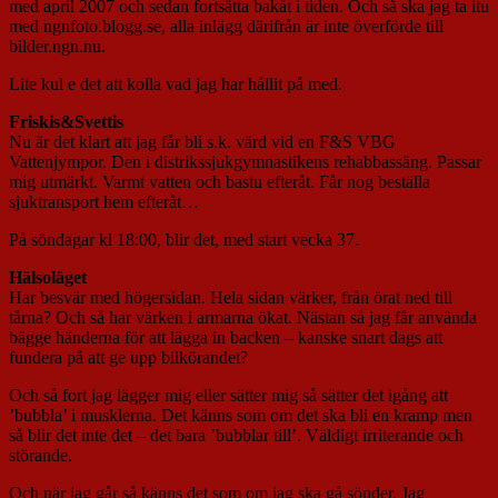
med april 2007 och sedan fortsätta bakåt i tiden. Och så ska jag ta itu
med ngnfoto.blogg.se, alla inlägg därifrån är inte överförde till
bilder.ngn.nu.
Lite kul e det att kolla vad jag har hållit på med.
Friskis&Svettis
Nu är det klart att jag får bli s.k. värd vid en F&S VBG
Vattenjympor. Den i distrikssjukgymnastikens rehabbassäng. Passar
mig utmärkt. Varmt vatten och bastu efteråt. Får nog beställa
sjuktransport hem efteråt…
På söndagar kl 18:00, blir det, med start vecka 37.
Hälsoläget
Har besvär med högersidan. Hela sidan värker, från örat ned till
tårna? Och så har värken i armarna ökat. Nästan så jag får använda
bägge händerna för att lägga in backen – kanske snart dags att
fundera på att ge upp bilkörandet?
Och så fort jag lägger mig eller sätter mig så sätter det igång att
’bubbla’ i musklerna. Det känns som om det ska bli en kramp men
så blir det inte det – det bara ’bubblar till’. Väldigt irriterande och
störande.
Och när jag går så känns det som om jag ska gå sönder. Jag