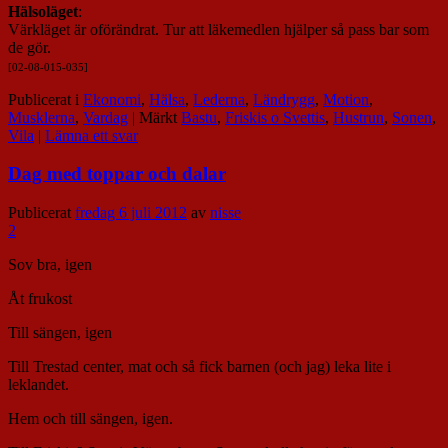
Hälsoläget
:
Värkläget är oförändrat. Tur att läkemedlen hjälper så pass bar som
de gör.
[02-08-015-035]
Publicerat i
Ekonomi
,
Hälsa
,
Lederna
,
Ländrygg
,
Motion
,
Musklerna
,
Vardag
|
Märkt
Bastu
,
Friskis o Svettis
,
Hustrun
,
Sonen
,
Vila
|
Lämna ett svar
Dag med toppar och dalar
Publicerat
fredag 6 juli 2012
av
nisse
2
Sov bra, igen
Åt frukost
Till sängen, igen
Till Trestad center, mat och så fick barnen (och jag) leka lite i
leklandet.
Hem och till sängen, igen.