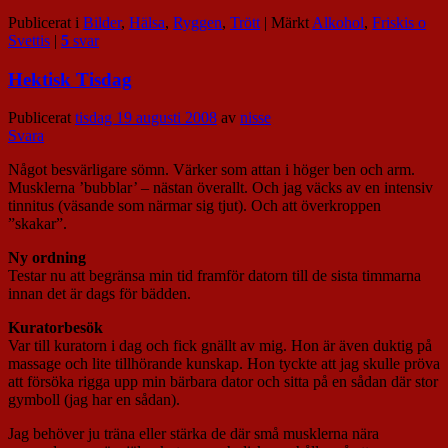
Publicerat i
Bilder
,
Hälsa
,
Ryggen
,
Trött
|
Märkt
Alkohol
,
Friskis o
Svettis
|
5
svar
Hektisk Tisdag
Publicerat
tisdag 19 augusti 2008
av
nisse
Svara
Något besvärligare sömn. Värker som attan i höger ben och arm.
Musklerna ’bubblar’ – nästan överallt. Och jag väcks av en intensiv
tinnitus (väsande som närmar sig tjut). Och att överkroppen
”skakar”.
Ny ordning
Testar nu att begränsa min tid framför datorn till de sista timmarna
innan det är dags för bädden.
Kuratorbesök
Var till kuratorn i dag och fick gnällt av mig. Hon är även duktig på
massage och lite tillhörande kunskap. Hon tyckte att jag skulle pröva
att försöka rigga upp min bärbara dator och sitta på en sådan där stor
gymboll (jag har en sådan).
Jag behöver ju träna eller stärka de där små musklerna nära