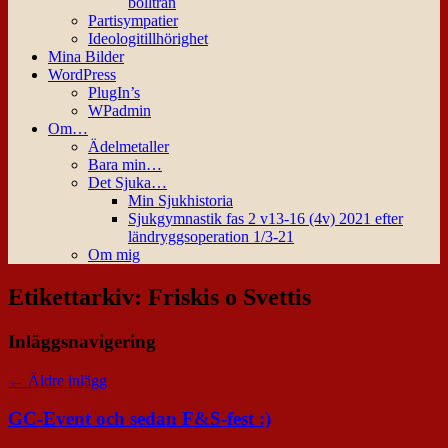
bollträn
Partisympatier
Ideologitillhörighet
Mina Bilder
WordPress
PlugIn’s
WPadmin
Om…
Ädelmetaller
Bara min…
Det Sjuka…
Min Sjukhistoria
Sjukgymnastik fas 2 v13-16 (4v) 2021 efter
ländryggsoperation 1/3-21
Om mig
Etikettarkiv:
Friskis o Svettis
Inläggsnavigering
←
Äldre inlägg
GC-Event och sedan F&S-fest :)