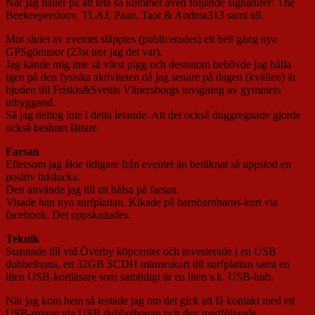
När jag håller på att leta så kommer även följande signaturer: The
Beekeepersloov, TLAJ, Paan, Taoi & Andma313 samt idi.
Mot slutet av eventet släpptes (publicerades) ett helt gäng nya
GPSgömmor (23st tror jag det var).
Jag kände mig inte så värst pigg och dessutom behövde jag hålla
igen på den fysiska aktiviteten då jag senare på dagen (kvällen) är
bjuden till Friskis&Svettis Vänersborgs invigning av gymmets
utbyggand.
Så jag deltog inte i detta letande. Att det också duggregnade gjorde
också beslutet lättare.
Farsan
Eftersom jag åkte tidigare från eventet än beräknat så uppstod en
positiv tidslucka.
Den använde jag till att hälsa på farsan.
Visade han nya surfplattan. Kikade på barnbarnbarns-kort via
facebook. Det uppskattades.
Teknik
Stannade till vid Överby köpcenter och investerade i en USB
dubbelhona, ett 32GB SCDH minneskort till surfplattan samt en
liten USB-kortläsare som samtidigt är en liten s.k. USB-hub.
När jag kom hem så testade jag om det gick att få kontakt med ett
USB-minne via USB dubbelhonan och den medföljande