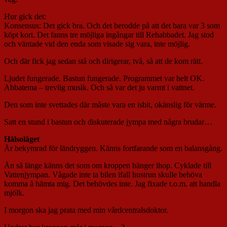
Hur gick det:
Konsensus: Det gick bra. Och det berodde på att det bara var 3 som
köpt kort. Det fanns tre möjliga ingångar till Rehabbadet. Jag stod
och väntade vid den enda som visade sig vara, inte möjlig.
Och där fick jag sedan stå och dirigerar, två, så att de kom rätt.
Ljudet fungerade. Bastun fungerade. Programmet var helt OK.
Abbatema – trevlig musik. Och så var det ju varmt i vattnet.
Den som inte svettades där måste vara en isbit, okänslig för värme.
Satt en stund i bastun och diskuterade jympa med några brudar…
Hälsoläget
Är bekymrad för ländryggen. Känns fortfarande som en balansgång.
Än så länge känns det som om kroppen hänger ihop. Cyklade till
Vattenjympan. Vågade inte ta bilen ifall hustrun skulle behöva
komma å hämta mig. Det behövdes inte. Jag fixade t.o.m. att handla
mjölk.
I morgon ska jag prata med min vårdcentralsdoktor.