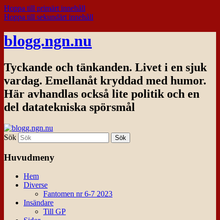
Hoppa till primärt innehåll
Hoppa till sekundärt innehåll
blogg.ngn.nu
Tyckande och tänkanden. Livet i en sjuk
vardag. Emellanåt kryddad med humor.
Här avhandlas också lite politik och en
del datatekniska spörsmål
Sök
Huvudmeny
Hem
Diverse
Fantomen nr 6-7 2023
Insändare
Till GP