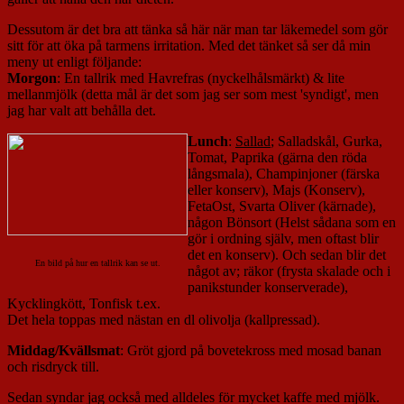
Dessutom är det bra att tänka så här när man tar läkemedel som gör
sitt för att öka på tarmens irritation. Med det tänket så ser då min
meny ut enligt följande:
Morgon
: En tallrik med Havrefras (nyckelhålsmärkt) & lite
mellanmjölk (detta mål är det som jag ser som mest 'syndigt', men
jag har valt att behålla det.
Lunch
:
Sallad
; Salladskål, Gurka,
Tomat, Paprika (gärna den röda
långsmala), Champinjoner (färska
eller konserv), Majs (Konserv),
FetaOst, Svarta Oliver (kärnade),
någon Bönsort (Helst sådana som en
gör i ordning själv, men oftast blir
det en konserv). Och sedan blir det
En bild på hur en tallrik kan se ut.
något av; räkor (frysta skalade och i
panikstunder konserverade),
Kycklingkött, Tonfisk t.ex.
Det hela toppas med nästan en dl olivolja (kallpressad).
Middag/Kvällsmat
: Gröt gjord på bovetekross med mosad banan
och risdryck till.
Sedan syndar jag också med alldeles för mycket kaffe med mjölk.