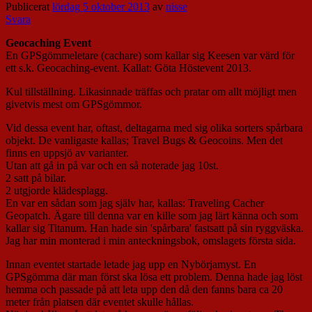
Publicerat
lördag 5 oktober 2013
av
nisse
Svara
Geocaching Event
En GPSgömmeletare (cachare) som kallar sig Keesen var värd för
ett s.k. Geocaching-event. Kallat: Göta Höstevent 2013.
Kul tillställning. Likasinnade träffas och pratar om allt möjligt men
givetvis mest om GPSgömmor.
Vid dessa event har, oftast, deltagarna med sig olika sorters spårbara
objekt. De vanligaste kallas; Travel Bugs & Geocoins. Men det
finns en uppsjö av varianter.
Utan att gå in på var och en så noterade jag 10st.
2 satt på bilar.
2 utgjorde klädesplagg.
En var en sådan som jag själv har, kallas: Traveling Cacher
Geopatch. Ägare till denna var en kille som jag lärt känna och som
kallar sig Titanum. Han hade sin 'spårbara' fastsatt på sin ryggväska.
Jag har min monterad i min anteckningsbok, omslagets första sida.
Innan eventet startade letade jag upp en Nybörjamyst. En
GPSgömma där man först ska lösa ett problem. Denna hade jag löst
hemma och passade på att leta upp den då den fanns bara ca 20
meter från platsen där eventet skulle hållas.