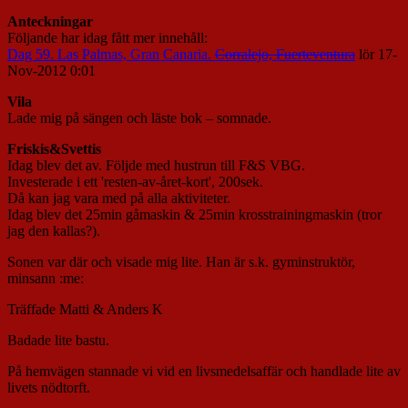
Anteckningar
Följande har idag fått mer innehåll:
Dag 59. Las Palmas, Gran Canaria.
Corralejo, Fuerteventura
lör 17-
Nov-2012 0:01
Vila
Lade mig på sängen och läste bok – somnade.
Friskis&Svettis
Idag blev det av. Följde med hustrun till F&S VBG.
Investerade i ett 'resten-av-året-kort', 200sek.
Då kan jag vara med på alla aktiviteter.
Idag blev det 25min gåmaskin & 25min krosstrainingmaskin (tror
jag den kallas?).
Sonen var där och visade mig lite. Han är s.k. gyminstruktör,
minsann :me:
Träffade Matti & Anders K
Badade lite bastu.
På hemvägen stannade vi vid en livsmedelsaffär och handlade lite av
livets nödtorft.