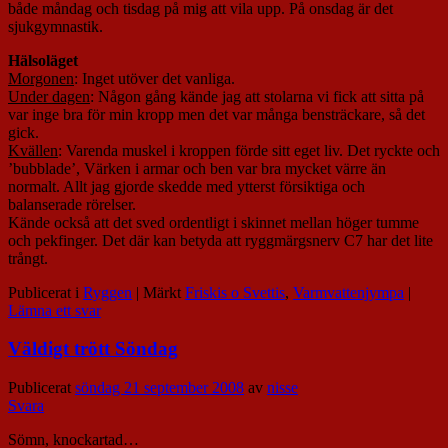
både måndag och tisdag på mig att vila upp. På onsdag är det
sjukgymnastik.
Hälsoläget
Morgonen
: Inget utöver det vanliga.
Under dagen
: Någon gång kände jag att stolarna vi fick att sitta på
var inge bra för min kropp men det var många bensträckare, så det
gick.
Kvällen
: Varenda muskel i kroppen förde sitt eget liv. Det ryckte och
’bubblade’, Värken i armar och ben var bra mycket värre än
normalt. Allt jag gjorde skedde med ytterst försiktiga och
balanserade rörelser.
Kände också att det sved ordentligt i skinnet mellan höger tumme
och pekfinger. Det där kan betyda att ryggmärgsnerv C7 har det lite
trångt.
Publicerat i
Ryggen
|
Märkt
Friskis o Svettis
,
Varmvattenjympa
|
Lämna ett svar
Väldigt trött Söndag
Publicerat
söndag 21 september 2008
av
nisse
Svara
Sömn, knockartad…