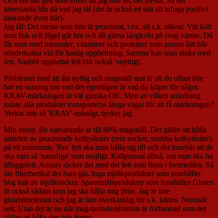
Och det har gett som effekt att jag inte tål, det mesta. Så det
intressanta blir då vad jag tål (det är också ett sätt att infoga positivt
tänkande även här).
Jag tål: Det mesta som inte är processat, t.ex. all s.k. råkost. Vitt kött
som fisk och fågel går bra och då gärna långkokt på svag värme. Då
får man med mineraler, vitaminer och proteiner som annars lätt blir
sönderkokta vid för hastig upphettning. Samma kan man tänka med
fett. Snabbt upphettat fett blir också 'onyttigt'.
Problemet med att äta nyttig och magsnäll mat är att du oftast inte
har en susning om vad det egentligen är vad du köper för något.
KRAV-märkningen är väl ganska OK. Men av vilken anledning
måste alla produkter transporteras långa vägar för att få märkningen?
Verkar inte så 'KRAV'-mässigt, tycker jag.
Min meny, för närvarande är till 80% magsnäll. Det gäller att hålla
andelen av processade kolhydrater (rent socker, snabba kolhydrater)
på ett minimum. 'Bra' fett ska man hålla sig till och det innebär att de
ska vara så 'naturliga' som möjligt. Kallpressat alltså, om man ska ha
tilläggsfett. Annars räcker det med det fett som finns i livsmedlen. Så
lite fiberberikat det bara går. Inga mjölkprodukter som innehåller
hög halt av mjölksocker. Spannmålsprodukter som innehåller Gluten
är också sådant som jag ska hålla mig ifrån. Jag är inte
glutenintolerant och jag är inte överkänslig för s.k. laktos. Normalt
sett. Utan det är nu när mag-tarmslemhinnan är förbannad som det
gäller att hålla den här dieten.