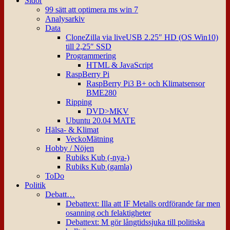
Sidor
99 sätt att optimera ms win 7
Analysarkiv
Data
CloneZilla via liveUSB 2.25″ HD (OS Win10)
till 2,25″ SSD
Programmering
HTML & JavaScript
RaspBerry Pi
RaspBerry Pi3 B+ och Klimatsensor
BME280
Ripping
DVD>MKV
Ubuntu 20.04 MATE
Hälsa- & Klimat
VeckoMätning
Hobby / Nöjen
Rubiks Kub (-nya-)
Rubiks Kub (gamla)
ToDo
Politik
Debatt…
Debattext: Illa att IF Metalls ordförande far men
osanning och felaktigheter
Debattext: M gör långtidssjuka till politiska