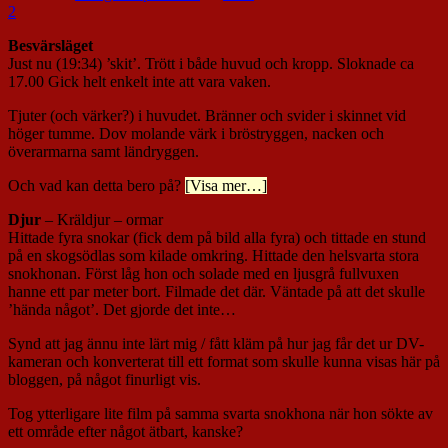
2
Besvärsläget
Just nu (19:34) ’skit’. Trött i både huvud och kropp. Sloknade ca
17.00 Gick helt enkelt inte att vara vaken.
Tjuter (och värker?) i huvudet. Bränner och svider i skinnet vid
höger tumme. Dov molande värk i bröstryggen, nacken och
överarmarna samt ländryggen.
Och vad kan detta bero på?
[Visa mer…]
Djur
– Kräldjur – ormar
Hittade fyra snokar (fick dem på bild alla fyra) och tittade en stund
på en skogsödlas som kilade omkring. Hittade den helsvarta stora
snokhonan. Först låg hon och solade med en ljusgrå fullvuxen
hanne ett par meter bort. Filmade det där. Väntade på att det skulle
’hända något’. Det gjorde det inte…
Synd att jag ännu inte lärt mig / fått kläm på hur jag får det ur DV-
kameran och konverterat till ett format som skulle kunna visas här på
bloggen, på något finurligt vis.
Tog ytterligare lite film på samma svarta snokhona när hon sökte av
ett område efter något ätbart, kanske?