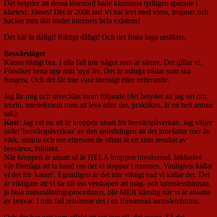
Det betyder att dessa lösenord hade klantarna tydligen sparade i
klartext. Jösses! Det är 2008 nu! Vi har levt med virus, trojaner och
hacker mm skit under internets hela existens!
Det här är dåligt! Riktigt dåligt! Och det finns inga ursäkter.
Besvärsläget
Känns riktigt bra. I alla fall inte något som är sämre. Det gillar vi.
Försöker bena upp mitt 'nya' liv. Det är många trådar som ska
fungera. Och det får inte vara stressigt eller irriterande.
Jag lär mig och utvecklas inom följande (det betyder att jag vet om
teorin, intellektuellt men att leva efter det, praktiken, är en helt annan
sak):
Kost
: Jag vet nu att är kroppen utsatt för besvärspåverkan. Jag väljer
ordet 'besvärspåverkan' av den anledningen att det innefattar mer än
värk, smärta och ont eftersom de oftast är ett sista resultat av
besvären, faktiskt.
När kroppen är ansatt så är HELA kroppen involverad. Inklusive
vår förmåga att ta hand om det vi stoppar i munnen. Vanligtvis kallar
vi det för 'katarr'. Egentligen är det inte viktigt vad vi kallar det. Det
är viktigare att vi tar till oss vetskapen att mag- och tarmslemhinnan,
ja hela matsmältningsproceduren, blir MER känslig när vi är ansatta
av besvär. I mitt fall resulterar det i en förbannad tarmslemhinna.