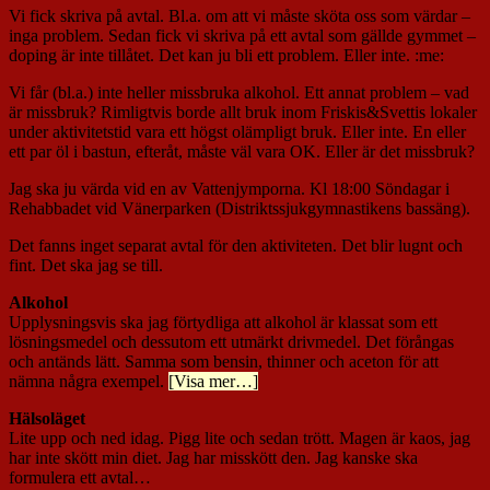
Vi fick skriva på avtal. Bl.a. om att vi måste sköta oss som värdar –
inga problem. Sedan fick vi skriva på ett avtal som gällde gymmet –
doping är inte tillåtet. Det kan ju bli ett problem. Eller inte. :me:
Vi får (bl.a.) inte heller missbruka alkohol. Ett annat problem – vad
är missbruk? Rimligtvis borde allt bruk inom Friskis&Svettis lokaler
under aktivitetstid vara ett högst olämpligt bruk. Eller inte. En eller
ett par öl i bastun, efteråt, måste väl vara OK. Eller är det missbruk?
Jag ska ju värda vid en av Vattenjymporna. Kl 18:00 Söndagar i
Rehabbadet vid Vänerparken (Distriktssjukgymnastikens bassäng).
Det fanns inget separat avtal för den aktiviteten. Det blir lugnt och
fint. Det ska jag se till.
Alkohol
Upplysningsvis ska jag förtydliga att alkohol är klassat som ett
lösningsmedel och dessutom ett utmärkt drivmedel. Det förångas
och antänds lätt. Samma som bensin, thinner och aceton för att
nämna några exempel.
[Visa mer…]
Hälsoläget
Lite upp och ned idag. Pigg lite och sedan trött. Magen är kaos, jag
har inte skött min diet. Jag har misskött den. Jag kanske ska
formulera ett avtal…