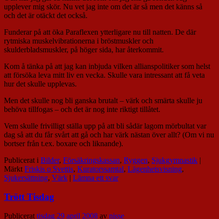
upplever mig skör. Nu vet jag inte om det är så men det känns så
och det är otäckt det också.
Funderar på att öka Paraflexen ytterligare nu till natten. De där
rytmiska muskelvibrationerna i bröstmuskler och
skulderbladsmuskler, på höger sida, har återkommit.
Kom å tänka på att jag kan inbjuda vilken allianspolitiker som helst
att försöka leva mitt liv en vecka. Skulle vara intressant att få veta
hur det skulle upplevas.
Men det skulle nog bli ganska brutalt – värk och smärta skulle ju
behöva tillfogas – och det är nog inte riktigt tillåtet.
Vem skulle frivilligt ställa upp på att bli sådär lagom mörbultat var
dag så att du får svårt att gå och har värk nästan över allt? (Om vi nu
bortser från t.ex. boxare och liknande).
Publicerat i
Bilder
,
Försäkringskassan
,
Ryggen
,
Sjukgymnastik
|
Märkt
Friskis o Svettis
,
Kuratorssamtal
,
Lägenhetsvisning
,
Sjukersättning
,
Värk
|
Lämna ett svar
Trött Tisdag
Publicerat
tisdag 29 april 2008
av
nisse