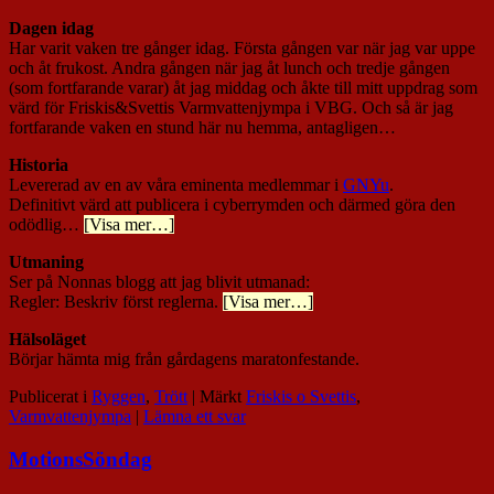
Dagen idag
Har varit vaken tre gånger idag. Första gången var när jag var uppe
och åt frukost. Andra gången när jag åt lunch och tredje gången
(som fortfarande varar) åt jag middag och åkte till mitt uppdrag som
värd för Friskis&Svettis Varmvattenjympa i VBG. Och så är jag
fortfarande vaken en stund här nu hemma, antagligen…
Historia
Levererad av en av våra eminenta medlemmar i
GNYu
.
Definitivt värd att publicera i cyberrymden och därmed göra den
odödlig…
[Visa mer…]
Utmaning
Ser på Nonnas blogg att jag blivit utmanad:
Regler: Beskriv först reglerna.
[Visa mer…]
Hälsoläget
Börjar hämta mig från gårdagens maratonfestande.
Publicerat i
Ryggen
,
Trött
|
Märkt
Friskis o Svettis
,
Varmvattenjympa
|
Lämna ett svar
MotionsSöndag