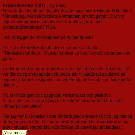
Friskis&Svettis VBG
– ny lokal
Först skulle det bli nya lokaler tillsammans med friskolan Frida här i
Vänersborg. Men så backade kommunen ur som garant. Det var
något med momsen som inte var bra. Hur gör de med
gymnastikföreningen? Nåja.
Och så lägger de 200 miljoner på ny bandyhall?
Nu ska det bli F&S-lokal i det vi kommer att kalla
’Tändsticksfabriken’. Kanske klokast att inte ha med kommunen att
göra…
Under min tid som ordförande var vi nära att få de där lokalerna. Vi
var där och provjympade och precis när vi skulle till att skriva på
papper så köptes fastigheten av en Norsk intressent, som hade andra
planer…
Nu är vi där igen och papperen verkar klara och påskriva.
Verksamheten ska dra igång till höstterminstarten (då får det allt
jobbas på som attan).
När jag var till kansliet i mitt rättfärdigande ärende så fick jag titta på
ritningarna och höra lite andra beskrivningar. Det föranledde att jag
skrev ett antal synpunkter och förslag till ansvariga inblandade:
[Visa mer…]