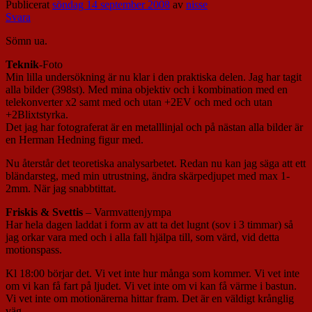
Publicerat
söndag 14 september 2008
av
nisse
Svara
Sömn ua.
Teknik
-Foto
Min lilla undersökning är nu klar i den praktiska delen. Jag har tagit
alla bilder (398st). Med mina objektiv och i kombination med en
telekonverter x2 samt med och utan +2EV och med och utan
+2Blixtstyrka.
Det jag har fotograferat är en metalllinjal och på nästan alla bilder är
en Herman Hedning figur med.
Nu återstår det teoretiska analysarbetet. Redan nu kan jag säga att ett
bländarsteg, med min utrustning, ändra skärpedjupet med max 1-
2mm. När jag snabbtittat.
Friskis & Svettis
– Varmvattenjympa
Har hela dagen laddat i form av att ta det lugnt (sov i 3 timmar) så
jag orkar vara med och i alla fall hjälpa till, som värd, vid detta
motionspass.
Kl 18:00 börjar det. Vi vet inte hur många som kommer. Vi vet inte
om vi kan få fart på ljudet. Vi vet inte om vi kan få värme i bastun.
Vi vet inte om motionärerna hittar fram. Det är en väldigt krånglig
väg.