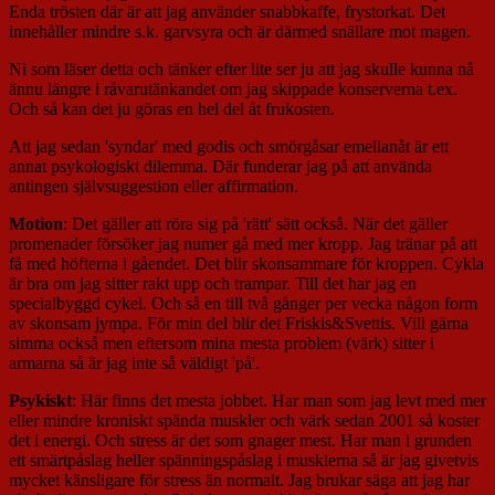
Enda trösten där är att jag använder snabbkaffe, frystorkat. Det
innehåller mindre s.k. garvsyra och är därmed snällare mot magen.
Ni som läser detta och tänker efter lite ser ju att jag skulle kunna nå
ännu längre i råvarutänkandet om jag skippade konserverna t.ex.
Och så kan det ju göras en hel del åt frukosten.
Att jag sedan 'syndar' med godis och smörgåsar emellanåt är ett
annat psykologiskt dilemma. Där funderar jag på att använda
antingen självsuggestion eller affirmation.
Motion
: Det gäller att röra sig på 'rätt' sätt också. När det gäller
promenader försöker jag numer gå med mer kropp. Jag tränar på att
få med höfterna i gåendet. Det blir skonsammare för kroppen. Cykla
är bra om jag sitter rakt upp och trampar. Till det har jag en
specialbyggd cykel. Och så en till två gånger per vecka någon form
av skonsam jympa. För min del blir det Friskis&Svettis. Vill gärna
simma också men eftersom mina mesta problem (värk) sitter i
armarna så är jag inte så väldigt 'på'.
Psykiskt
: Här finns det mesta jobbet. Har man som jag levt med mer
eller mindre kroniskt spända muskler och värk sedan 2001 så koster
det i energi. Och stress är det som gnager mest. Har man i grunden
ett smärtpåslag heller spänningspåslag i musklerna så är jag givetvis
mycket känsligare för stress än normalt. Jag brukar säga att jag har