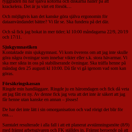
ryggraden nu när själva kotorna och diskarna håller på att
krackelera. Det är ju värt ett försök…
Och möjligtvis kan det kanske göra själva ergonomin för
dataanvändandet bättre? Vi får se. Ska fundera på det där.
Och så fick jag bokat in mer tider; kl 10:00 måndagarna 22/9, 20/19
och 17/11.
Sjukgymnastiken
Kontaktade min sjukgymnast. Vi kom överens om att jag inte skulle
göra några övningar som innebar vikter eller s.k. stora hävarmar. Vi
ska mer sikta in oss på stabiliserande övningar. Ska träffa henne på
måndag den 25 augusti kl 10:00. Då får vi gå igenom vad som kan
göras.
Försäkringskassan
Ringde min handläggare. Ringde ju en häromdagen och fick då veta
att jag fått en ny. Av denne fick jag veta att det inte är säkert att jag
får henne utan kanske en annan – jösses!
De har det inte lätt i sin omorganisation och vad rörigt det blir för
oss…
Samtalet resulterade i alla fall i att ett planerat avstämningsmöte (8/9)
med främst arbetsgivaren och FK ställdes in. Främst beroende på att