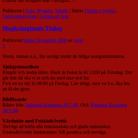
Undrar hur kroppen mår i morgon…?
Publicerat i
Foto
,
Ryggen
,
Teknik
|
Märkt
Friskis o Svettis
,
Varmvattenjympa
|
Lämna ett svar
Magkrånglande Tisdag
Publicerat
tisdag 26 augusti 2008
av
nisse
5
Sömn, nästan u.a., lite oroligt under de tidiga morgontimmarna.
Sjukgymnastiken
Ringde och ändra tiden. Hade ju bokat in kl 13:00 på Torsdag. Det
går inte då ska vi ut och äta med mor och far.
Fick en ny tid; kl 08:00 på Fredag. Lite tidigt, men va f-n, lika bra
att få det gjort.
Bildfixande
Bilder från
Vadstena Kamping 26/7-08
. Och
Vadstena Kamping
28/7-08
.
Värdmöte med Friskis&Svettis
Trevligt att träffa alla entusiastiska och glada människor.
Friskis&Svettis funktionärer ÄR positiva och trevliga.