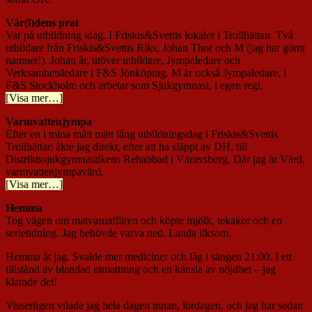
Vär(l)dens prat
Var på utbildning idag. I Friskis&Svettis lokaler i Trollhättan. Två
utbildare från Friskis&Svettis Riks, Johan Thor och M (jag har gömt
namnet!). Johan är, utöver utbildare, Jympaledare och
Verksamhetsledare i F&S Jönköping. M är också Jympaledare, i
F&S Stockholm och arbetar som Sjukgymnast, i egen regi.
[Visa mer…]
Varmvattenjympa
Efter en i mina mått mätt lång utbildningsdag i Friskis&Svettis
Trollhättan åkte jag direkt, efter att ha släppt av DH, till
Distriktssjukgymnastikens Rehabbad i Vänersborg. Där jag är Värd,
varmvattenjympavärd.
[Visa mer…]
Hemma
Tog vägen om matvaruaffären och köpte mjölk, tekakor och en
serietidning. Jag behövde varva ned. Landa liksom.
Hemma åt jag. Svalde mer mediciner och låg i sängen 21:00. I ett
tillstånd av blandad utmattning och en känsla av nöjdhet – jag
klarade det!
Visserligen vilade jag hela dagen innan, lördagen, och jag har sedan