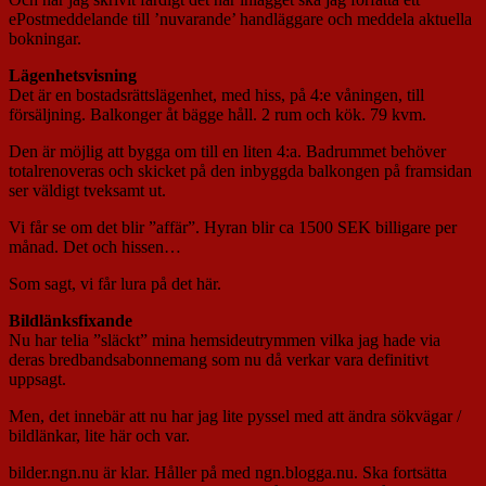
ePostmeddelande till ’nuvarande’ handläggare och meddela aktuella
bokningar.
Lägenhetsvisning
Det är en bostadsrättslägenhet, med hiss, på 4:e våningen, till
försäljning. Balkonger åt bägge håll. 2 rum och kök. 79 kvm.
Den är möjlig att bygga om till en liten 4:a. Badrummet behöver
totalrenoveras och skicket på den inbyggda balkongen på framsidan
ser väldigt tveksamt ut.
Vi får se om det blir ”affär”. Hyran blir ca 1500 SEK billigare per
månad. Det och hissen…
Som sagt, vi får lura på det här.
Bildlänksfixande
Nu har telia ”släckt” mina hemsideutrymmen vilka jag hade via
deras bredbandsabonnemang som nu då verkar vara definitivt
uppsagt.
Men, det innebär att nu har jag lite pyssel med att ändra sökvägar /
bildlänkar, lite här och var.
bilder.ngn.nu är klar. Håller på med ngn.blogga.nu. Ska fortsätta