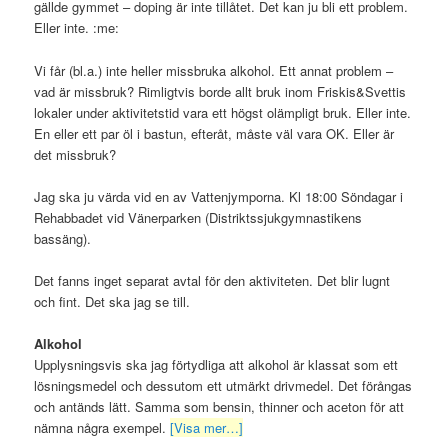
gällde gymmet – doping är inte tillåtet. Det kan ju bli ett problem.
Eller inte. :me:
Vi får (bl.a.) inte heller missbruka alkohol. Ett annat problem –
vad är missbruk? Rimligtvis borde allt bruk inom Friskis&Svettis
lokaler under aktivitetstid vara ett högst olämpligt bruk. Eller inte.
En eller ett par öl i bastun, efteråt, måste väl vara OK. Eller är
det missbruk?
Jag ska ju värda vid en av Vattenjymporna. Kl 18:00 Söndagar i
Rehabbadet vid Vänerparken (Distriktssjukgymnastikens
bassäng).
Det fanns inget separat avtal för den aktiviteten. Det blir lugnt
och fint. Det ska jag se till.
Alkohol
Upplysningsvis ska jag förtydliga att alkohol är klassat som ett
lösningsmedel och dessutom ett utmärkt drivmedel. Det förångas
och antänds lätt. Samma som bensin, thinner och aceton för att
nämna några exempel.
[Visa mer…]