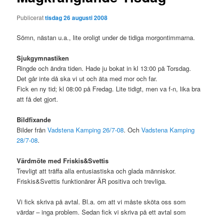
Publicerat
tisdag 26 augusti 2008
Sömn, nästan u.a., lite oroligt under de tidiga morgontimmarna.
Sjukgymnastiken
Ringde och ändra tiden. Hade ju bokat in kl 13:00 på Torsdag.
Det går inte då ska vi ut och äta med mor och far.
Fick en ny tid; kl 08:00 på Fredag. Lite tidigt, men va f-n, lika bra
att få det gjort.
Bildfixande
Bilder från
Vadstena Kamping 26/7-08
. Och
Vadstena Kamping
28/7-08
.
Värdmöte med Friskis&Svettis
Trevligt att träffa alla entusiastiska och glada människor.
Friskis&Svettis funktionärer ÄR positiva och trevliga.
Vi fick skriva på avtal. Bl.a. om att vi måste sköta oss som
värdar – inga problem. Sedan fick vi skriva på ett avtal som