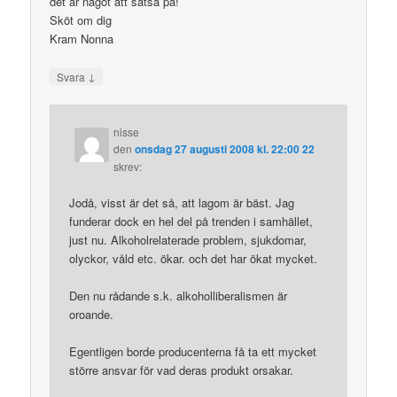
det är något att satsa på!
Sköt om dig
Kram Nonna
↓
Svara
nisse
den
onsdag 27 augusti 2008 kl. 22:00 22
skrev:
Jodå, visst är det så, att lagom är bäst. Jag
funderar dock en hel del på trenden i samhället,
just nu. Alkoholrelaterade problem, sjukdomar,
olyckor, våld etc. ökar. och det har ökat mycket.
Den nu rådande s.k. alkoholliberalismen är
oroande.
Egentligen borde producenterna få ta ett mycket
större ansvar för vad deras produkt orsakar.