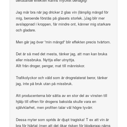
berusande effekten känns mycket behaglig!
Jag mår bra när jag dricker 2 glas vin (lämplig mängd för
mig, beroende förstås på glasets storlek..)Jag blir mer
avslappnad i kroppen, får mindre ont, känner mig starkare
och gladare.
Men går jag över ”min mängd” blir effekten precis tvärtom.
Det är så med det mesta, tänker jag, att man kan bruka
eller missbruka. Nyttja eller utnyttja.
Allt från droger, pengar, mat till människor.
Trafikolyckor och våld som är drogrelaterat beror, tänker
jag, inte på bruk utan på missbruk.
Att producenterna bör sätta av en stor del av vinsten till
hjälp till offren för drogens baksida skulle vara en
självklarhet, men profiten talar väl högre tyvärr.
Dessa myter som sprids är djupt tragiska! T ex att vin är
bra för hjärtat (men att det ökar risken för blodpropp näms