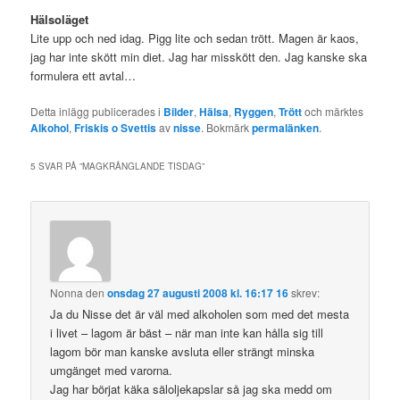
Hälsoläget
Lite upp och ned idag. Pigg lite och sedan trött. Magen är kaos,
jag har inte skött min diet. Jag har misskött den. Jag kanske ska
formulera ett avtal…
Detta inlägg publicerades i
Bilder
,
Hälsa
,
Ryggen
,
Trött
och märktes
Alkohol
,
Friskis o Svettis
av
nisse
. Bokmärk
permalänken
.
5 SVAR PÅ ”
MAGKRÅNGLANDE TISDAG
”
Nonna
den
onsdag 27 augusti 2008 kl. 16:17 16
skrev:
Ja du Nisse det är väl med alkoholen som med det mesta
i livet – lagom är bäst – när man inte kan hålla sig till
lagom bör man kanske avsluta eller strängt minska
umgänget med varorna.
Jag har börjat käka säloljekapslar så jag ska medd om