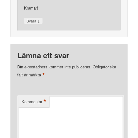
Kramar!
↓
Svara
Lämna ett svar
Din e-postadress kommer inte publiceras.
Obligatoriska
*
fält är märkta
*
Kommentar