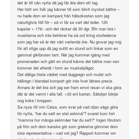
det är till nån nytta då jag får äta dem ett tag.
Har hört om folk jag känner till som blivit mycket bättre –
nu hade dom en kampanj från hälsokosten som jag
naturligtvis föll för – så vi får se vart det leder. 120
kapslar = 179:- och det räcker då 30 dgr. Blir man bra i
musklerna och inte behöver ha så ont kring storlederna
som jag har så är det värt vartenda öre. Nu gruvar jag mig
för att stiga upp då jag suttit en stund och linkar som en
gammal giktbruten tant. När jag kommer igång med
promenaden och gått en stund känns det bättre men sen
kommer det efteråt i form av muskelplågor.
Det dåliga trista vädret med duggregn och mulet och
hällregn i blandad kompott gör inte livet lättare precis.
Annars är det bra och jag ser fram emot resan vi ska göra
där är det varmt i alla fall. +33 enl kartan. Säloljan börjar
nog koka i kroppen.
Sa nyss till min Caisa, som svar på vad oljan sägs göra
för nytta, ”har du sett en stel eskimå”? svaret kom fort
”mamma hur många eskimåer har du sett?” Ingen förutom
på film och dom kanske gör som grekerna gömmer dom
icke representativa – vad vet jag? Rapport kommer om