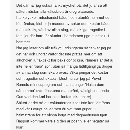
Det där har jag också tänkt mycket på, det ju är så att
säkert nästan alla våldsbrott är drogrelaterade,
trafikolyckor, misshandel både i och utanför hemmet och
förstörelse, klotter ja massor av saker som kostar både
människoliv, vård av olika slag, mänskliga tragedier i
familjer där barn får skador i barndomen pga missbruk i
hemmet.
När jag läser om allt tråkigt i tidningarna så tänker jag på
det här och undrar varför det inte pratas mer om att
alkoholen ju faktiskt har baksidor också. Numera är det ju
inte heller ”bara” sprit utan så många lättillgängliga droger
av annat slag som ska provas. Vilka pengar det kostar
och tragedier det skapar. (Just nu ser jag på Povel
Ramels minnesprogram och han sjunger ”Halsa dom
därhemma” dvs, flaskorna man bränt, väldigt passande –
Gud vad den karl har gjort fantastiska saker)
Säkert är det så att eskimåernas kost inte kan jämföras
med vår i övrigt heller men du vet man griper ju
halmstråna för att slippa börja med dagmedicinen igen.
Rapport kommer vare sig den är positiv eller negativ så
klart.