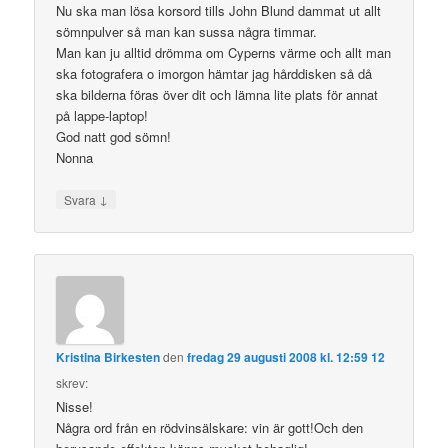
Nu ska man lösa korsord tills John Blund dammat ut allt
sömnpulver så man kan sussa några timmar.
Man kan ju alltid drömma om Cyperns värme och allt man
ska fotografera o imorgon hämtar jag hårddisken så då
ska bilderna föras över dit och lämna lite plats för annat
på lappe-laptop!
God natt god sömn!
Nonna
↓
Svara
Kristina Birkesten
den
fredag 29 augusti 2008 kl. 12:59 12
skrev:
Nisse!
Några ord från en rödvinsälskare: vin är gott!Och den