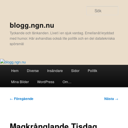
Hoppa
till
Sök
primärt
innehåll
blogg.ngn.nu
Tyckande och tänkanden. Livet i en sjuk vardag. Emellanåt kryddad
med humor. Här avhandlas också lite politik och en del datatekniska
spörsmål
Huvudmeny
Hem
Diverse
Insändare
Sidor
Politik
Mina Bilder
WordPress
Om…
Inläggsnavigering
←
Föregående
Nästa
→
Magkrånglande Tisdag