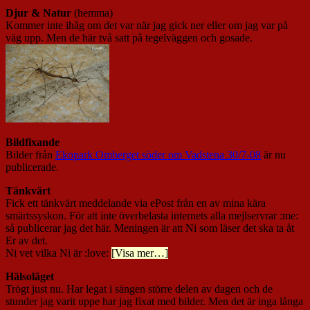
Djur & Natur
(hemma)
Kommer inte ihåg om det var när jag gick ner eller om jag var på
väg upp. Men de här två satt på tegelväggen och gosade.
Bildfixande
Bilder från
Ekopark Omberget söder om Vadstena 30/7-08
är nu
publicerade.
Tänkvärt
Fick ett tänkvärt meddelande via ePost från en av mina kära
smärtssyskon. För att inte överbelasta internets alla mejlservrar :me:
så publicerar jag det här. Meningen är att Ni som läser det ska ta åt
Er av det.
Ni vet vilka Ni är :love:
[Visa mer…]
Hälsoläget
Trögt just nu. Har legat i sängen större delen av dagen och de
stunder jag varit uppe har jag fixat med bilder. Men det är inga långa