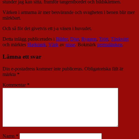
stunder jag kan sitta, framför tangentbordet och bildskärmen.
Värken i armarna är mer besvärande och svagheten i benen blir mer
märkbart.
Och så för det givetvis ett j-a väsen i huvudet.
Detta inlägg publicerades i
Bilder
,
Djur
,
Ryggen
,
Trött
,
Tänkvärt
och märktes
Harkrank
,
Värk
av
nisse
. Bokmärk
permalänken
.
Lämna ett svar
Din e-postadress kommer inte publiceras.
Obligatoriska fält är
märkta
*
Kommentar
*
Namn
*