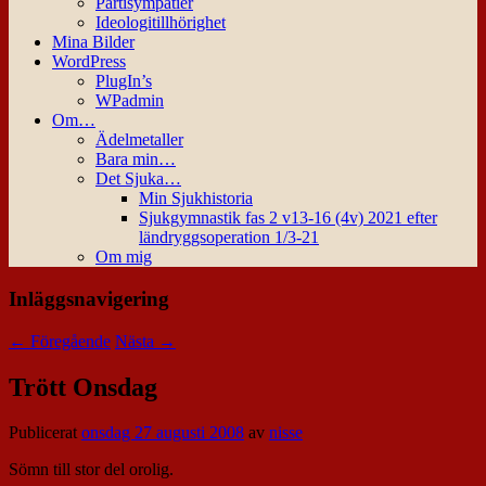
Partisympatier
Ideologitillhörighet
Mina Bilder
WordPress
PlugIn’s
WPadmin
Om…
Ädelmetaller
Bara min…
Det Sjuka…
Min Sjukhistoria
Sjukgymnastik fas 2 v13-16 (4v) 2021 efter
ländryggsoperation 1/3-21
Om mig
Inläggsnavigering
←
Föregående
Nästa
→
Trött Onsdag
Publicerat
onsdag 27 augusti 2008
av
nisse
Sömn till stor del orolig.