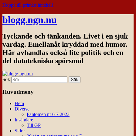
Hoppa till primärt innehåll
blogg.ngn.nu
Tyckande och tänkanden. Livet i en sjuk
vardag. Emellanåt kryddad med humor.
Här avhandlas också lite politik och en
del datatekniska spörsmål
Sök
Huvudmeny
Hem
Diverse
Fantomen nr 6-7 2023
Insändare
Till GP
Sidor