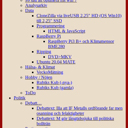
99 sätt att optimera ms win 7
Analysarkiv
Data
CloneZilla via liveUSB 2.25″ HD (OS Win10)
till 2,25″ SSD
Programmering
HTML & JavaScript
RaspBerry Pi
RaspBerry Pi3 B+ och Klimatsensor
BME280
Ripping
DVD>MKV
Ubuntu 20.04 MATE
Hälsa- & Klimat
VeckoMätning
Hobby / Nöjen
Rubiks Kub (-nya-)
Rubiks Kub (gamla)
ToDo
Politik
Debatt…
Debattext: Illa att IF Metalls ordförande far men
osanning och felaktigheter
Debattext: M gör långtidssjuka till politiska
bollträn