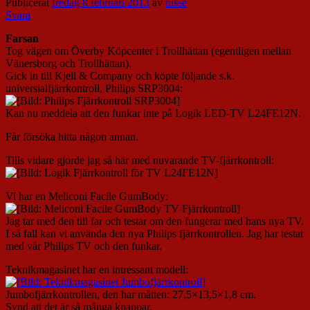
Publicerat
fredag 8 februari 2013
av
nisse
Svara
Farsan
Tog vägen om Överby Köpcenter i Trollhättan (egentligen mellan
Vänersborg och Trollhättan).
Gick in till Kjell & Company och köpte följande s.k.
universialfjärrkontroll, Philips SRP3004:
Kan nu meddela att den funkar inte på Logik LED-TV L24FE12N.
Får försöka hitta någon annan.
Tills vidare gjorde jag så här med nuvarande TV-fjärrkontroll:
Vi har en Meliconi Facile GumBody:
Jag tar med den till far och testar om den fungerar med hans nya TV.
I så fall kan vi använda den nya Philips fjärrkontrollen. Jag har testat
med vår Philips TV och den funkar.
Teknikmagasinet har en intressant modell:
Jumbofjärrkontrollen, den har måtten: 27,5×13,5×1,8 cm.
Synd att det är så många knappar.