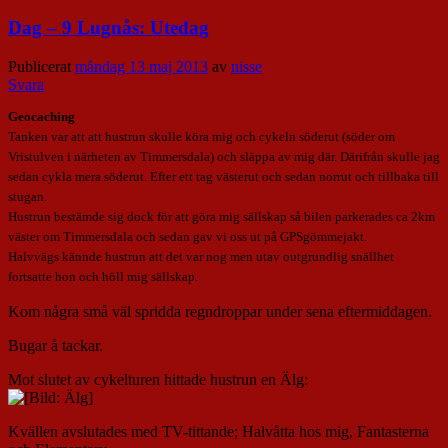
Dag – 9 Lugnås: Utedag
Publicerat
måndag 13 maj 2013
av
nisse
Svara
Geocaching
Tanken var att att hustrun skulle köra mig och cykeln söderut (söder om
Vristulven i närheten av Timmersdala) och släppa av mig där. Därifrån skulle jag
sedan cykla mera söderut. Efter ett tag västerut och sedan norrut och tillbaka till
stugan.
Hustrun bestämde sig dock för att göra mig sällskap så bilen parkerades ca 2km
väster om Timmersdala och sedan gav vi oss ut på GPSgömmejakt.
Halvvägs kännde hustrun att det var nog men utav outgrundlig snällhet
fortsatte hon och höll mig sällskap.
Kom några små väl spridda regndroppar under sena eftermiddagen.
Bugar å tackar.
Mot slutet av cykelturen hittade hustrun en Älg:
Kvällen avslutades med TV-tittande; Halvåtta hos mig, Fantasterna