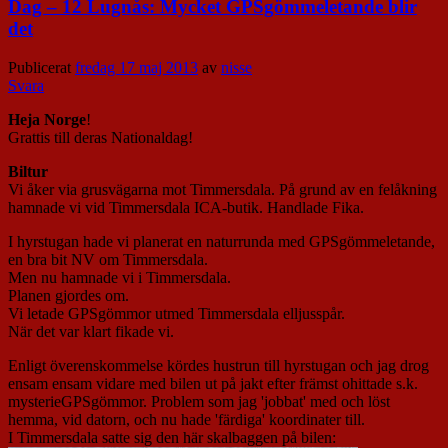
Dag – 12 Lugnås: Mycket GPSgömmeletande blir
det
Publicerat
fredag 17 maj 2013
av
nisse
Svara
Heja Norge
!
Grattis till deras Nationaldag!
Biltur
Vi åker via grusvägarna mot Timmersdala. På grund av en felåkning
hamnade vi vid Timmersdala ICA-butik. Handlade Fika.
I hyrstugan hade vi planerat en naturrunda med GPSgömmeletande,
en bra bit NV om Timmersdala.
Men nu hamnade vi i Timmersdala.
Planen gjordes om.
Vi letade GPSgömmor utmed Timmersdala elljusspår.
När det var klart fikade vi.
Enligt överenskommelse kördes hustrun till hyrstugan och jag drog
ensam ensam vidare med bilen ut på jakt efter främst ohittade s.k.
mysterieGPSgömmor. Problem som jag 'jobbat' med och löst
hemma, vid datorn, och nu hade 'färdiga' koordinater till.
I Timmersdala satte sig den här skalbaggen på bilen: