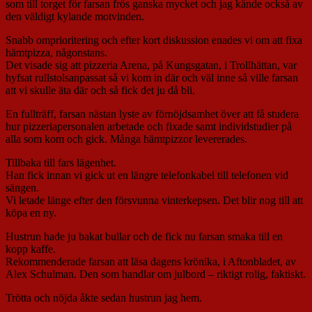
som till torget för farsan frös ganska mycket och jag kände också av
den väldigt kylande motvinden.
Snabb omprioritering och efter kort diskussion enades vi om att fixa
hämtpizza, någonstans.
Det visade sig att pizzeria Arena, på Kungsgatan, i Trollhättan, var
hyfsat rullstolsanpassat så vi kom in där och väl inne så ville farsan
att vi skulle äta där och så fick det ju då bli.
En fullträff, farsan nästan lyste av förnöjdsamhet över att få studera
hur pizzeriapersonalen arbetade och fixade samt individstudier på
alla som kom och gick. Många hämtpizzor levererades.
Tillbaka till fars lägenhet.
Han fick innan vi gick ut en längre telefonkabel till telefonen vid
sängen.
Vi letade länge efter den försvunna vinterkepsen. Det blir nog till att
köpa en ny.
Hustrun hade ju bakat bullar och de fick nu farsan smaka till en
kopp kaffe.
Rekommenderade farsan att läsa dagens krönika, i Aftonbladet, av
Alex Schulman. Den som handlar om julbord – riktigt rolig, faktiskt.
Trötta och nöjda åkte sedan hustrun jag hem.