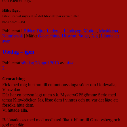
och Elementary.
Hälsoläget
:
Blev lite väl mycket så det blev ett par extra piller.
[02-08-025-045]
Publicerat i
Bilder
,
Djur
,
Lederna
,
Ländrygg
,
Motion
,
Musklerna
,
Naturbesök
|
Märkt
Geocaching
,
Hustrun
,
Stuga
,
Älg
|
Lämna ett
svar
Utedag – igen
Publicerat
söndag 28 april 2013
av
nisse
2
Geocaching
Fick med mig hustrun till en motionsslinga söder om Uddevalla;
Vinsvalan.
Där har en person lagt ut en s.k. MysteryGPSgömme Serie med
temat Kitty-böcker. Jag löste dem i vintras och nu var det läge att
försöka hitta dem.
Vi hittade alla.
Belönade oss med med medhavd fika + biltur till Gustavsberg och
god mat där.