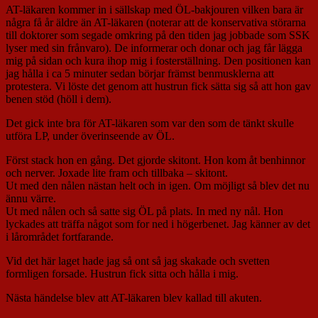
AT-läkaren kommer in i sällskap med ÖL-bakjouren vilken bara är
några få år äldre än AT-läkaren (noterar att de konservativa störarna
till doktorer som segade omkring på den tiden jag jobbade som SSK
lyser med sin frånvaro). De informerar och donar och jag får lägga
mig på sidan och kura ihop mig i fosterställning. Den positionen kan
jag hålla i ca 5 minuter sedan börjar främst benmusklerna att
protestera. Vi löste det genom att hustrun fick sätta sig så att hon gav
benen stöd (höll i dem).
Det gick inte bra för AT-läkaren som var den som de tänkt skulle
utföra LP, under överinseende av ÖL.
Först stack hon en gång. Det gjorde skitont. Hon kom åt benhinnor
och nerver. Joxade lite fram och tillbaka – skitont.
Ut med den nålen nästan helt och in igen. Om möjligt så blev det nu
ännu värre.
Ut med nålen och så satte sig ÖL på plats. In med ny nål. Hon
lyckades att träffa något som for ned i högerbenet. Jag känner av det
i lårområdet fortfarande.
Vid det här laget hade jag så ont så jag skakade och svetten
formligen forsade. Hustrun fick sitta och hålla i mig.
Nästa händelse blev att AT-läkaren blev kallad till akuten.