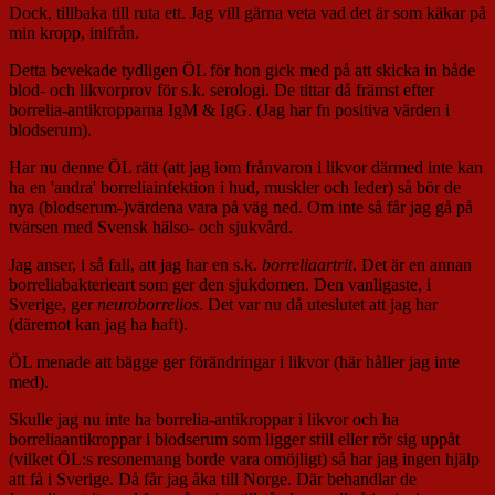
Dock, tillbaka till ruta ett. Jag vill gärna veta vad det är som käkar på
min kropp, inifrån.
Detta bevekade tydligen ÖL för hon gick med på att skicka in både
blod- och likvorprov för s.k. serologi. De tittar då främst efter
borrelia-antikropparna IgM & IgG. (Jag har fn positiva värden i
blodserum).
Har nu denne ÖL rätt (att jag iom frånvaron i likvor därmed inte kan
ha en 'andra' borreliainfektion i hud, muskler och leder) så bör de
nya (blodserum-)värdena vara på väg ned. Om inte så får jag gå på
tvärsen med Svensk hälso- och sjukvård.
Jag anser, i så fall, att jag har en s.k.
borreliaartrit
. Det är en annan
borreliabakterieart som ger den sjukdomen. Den vanligaste, i
Sverige, ger
neuroborrelios
. Det var nu då uteslutet att jag har
(däremot kan jag ha haft).
ÖL menade att bägge ger förändringar i likvor (här håller jag inte
med).
Skulle jag nu inte ha borrelia-antikroppar i likvor och ha
borreliaantikroppar i blodserum som ligger still eller rör sig uppåt
(vilket ÖL:s resonemang borde vara omöjligt) så har jag ingen hjälp
att få i Sverige. Då får jag åka till Norge. Där behandlar de