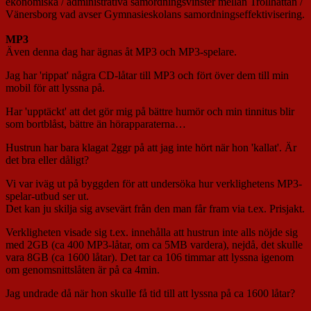
ekonomiska / administrativa samordningsvinster mellan Trollhättan /
Vänersborg vad avser Gymnasieskolans samordningseffektivisering.
MP3
Även denna dag har ägnas åt MP3 och MP3-spelare.
Jag har 'rippat' några CD-låtar till MP3 och fört över dem till min
mobil för att lyssna på.
Har 'upptäckt' att det gör mig på bättre humör och min tinnitus blir
som bortblåst, bättre än hörapparaterna…
Hustrun har bara klagat 2ggr på att jag inte hört när hon 'kallat'. Är
det bra eller dåligt?
Vi var iväg ut på byggden för att undersöka hur verklighetens MP3-
spelar-utbud ser ut.
Det kan ju skilja sig avsevärt från den man får fram via t.ex. Prisjakt.
Verkligheten visade sig t.ex. innehålla att hustrun inte alls nöjde sig
med 2GB (ca 400 MP3-låtar, om ca 5MB vardera), nejdå, det skulle
vara 8GB (ca 1600 låtar). Det tar ca 106 timmar att lyssna igenom
om genomsnittslåten är på ca 4min.
Jag undrade då när hon skulle få tid till att lyssna på ca 1600 låtar?