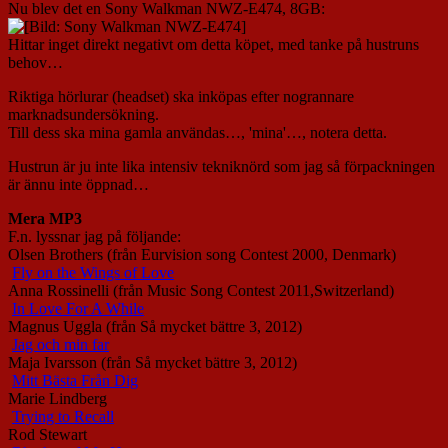
Nu blev det en Sony Walkman NWZ-E474, 8GB:
Hittar inget direkt negativt om detta köpet, med tanke på hustruns
behov…
Riktiga hörlurar (headset) ska inköpas efter nogrannare
marknadsundersökning.
Till dess ska mina gamla användas…, 'mina'…, notera detta.
Hustrun är ju inte lika intensiv tekniknörd som jag så förpackningen
är ännu inte öppnad…
Mera MP3
F.n. lyssnar jag på följande:
Olsen Brothers (från Eurvision song Contest 2000, Denmark)
Fly on the Wings of Love
Anna Rossinelli (från Music Song Contest 2011,Switzerland)
In Love For A While
Magnus Uggla (från Så mycket bättre 3, 2012)
Jag och min far
Maja Ivarsson (från Så mycket bättre 3, 2012)
Mitt Bästa Från Dig
Marie Lindberg
Trying to Recall
Rod Stewart