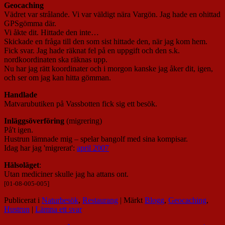
Geocaching
Vädret var strålande. Vi var väldigt nära Vargön. Jag hade en ohittad
GPSgömma där.
Vi åkte dit. Hittade den inte…
Skickade en fråga till den som sist hittade den, när jag kom hem.
Fick svar. Jag hade räknat fel på en uppgift och den s.k.
nordkoordinaten ska räknas upp.
Nu har jag rätt koordinater och i morgon kanske jag åker dit, igen,
och ser om jag kan hitta gömman.
Handlade
Matvarubutiken på Vassbotten fick sig ett besök.
Inläggsöverföring
(migrering)
På't igen.
Hustrun lämnade mig – spelar bangolf med sina kompisar.
Idag har jag 'migrerat':
april 2007
Hälsoläget
:
Utan mediciner skulle jag ha attans ont.
[01-08-005-005]
Publicerat i
Naturbesök
,
Restaurang
|
Märkt
Blogg
,
Geocaching
,
Hustrun
|
Lämna ett svar