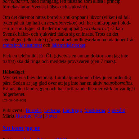
borreliaartrit
, med framgång (ett tillstånd som alltså i princip
förnekas inom Svensk hälso- och sjukvård).
Om det däremot hittas borrelia-antikroppar i likvor (vilket i så fall
tyder på att jag haft en
neuroborrelios
) och har antikroppar i blod-
serum som ligger still eller rör sig uppåt (
borreliaartrit
) så kan
Svensk hälso- och sjukvård tänka sig en insats. Trots att det
egentligen (eller inte?) går emot behandlingsrekommendationer från
smittskyddsinstitutet
och
läkemedelsverket
.
Fick en telefontid. En ÖL (givetvis en annan doktor som jag inte
träffat) ska då ringa och meddela provsvaren (den 7 mars).
Hälsoläget
:
Mycket vila blev det idag. Lumbalpunktionen blev ju en ordentlig
pärs. Sedan är jag glad över att jag inte har en aktiv
neuroborrelios
.
Känns lite i ländryggen och har fortfarande lite mer värk än vanligt i
högerbenet.
[
02
–
08
–
045
–
005]
Publicerat i
Borrelia
,
Lederna
,
Ländrygg
,
Musklerna
,
Sjukvård
|
Märkt
Hustrun
,
Vila
|
3
svar
Nu kom jag ut