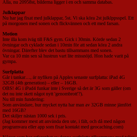
Alla, nu 20958st, bilderna ligger i en och samma databas.
Julklappar
Nu har jag fixat med julklappar, 5st. Vi ska köra 2st julklppsspel. Ett
på morgonen med sonen och flickvännen och ett med farsan.
Motion
Inte illa kom iväg till F&S gym. Gick i 30min. Körde sedan 2
övningar och cyklade sedan i 10min för att sedan köra 2 andra
övningar. Därefter blev det bastu tillsammans med sonen.
Var ca 10 min sen så hustrun vart lite missnöjd. Hon hade varit på
gympa.
Surfplatta
Går i tankar…, är nyfiken på Apples senaste surfplatta: iPad 4G
32GB (4th generation) – eller – 16GB.
OBS! 4G i iPad4 funkar inte i Sverige så det är 3G som gäller (om
det nu inte skett något nytt 'genombrott'?).
Nu till min fundering:
Som användare, hur mycket nytta har man av 32GB minne jämfört
med 16GB?
Det skiljer nästan 1000 sek i pris.
(Jag kommer mest att använda den ute, i fält, och då med någon
programvara eller app som fixar kontakt med geocaching.com)