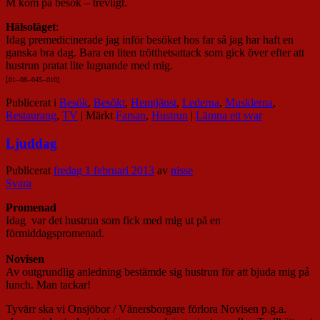
M kom på besök – trevligt.
Hälsoläget
:
Idag premedicinerade jag inför besöket hos far så jag har haft en
ganska bra dag. Bara en liten trötthetsattack som gick över efter att
hustrun pratat lite lugnande med mig.
[
01
–
08
–
045
–
010]
Publicerat i
Besök
,
Besökt
,
Hemtjänst
,
Lederna
,
Musklerna
,
Restaurang
,
TV
|
Märkt
Farsan
,
Hustrun
|
Lämna ett svar
Ljuddag
Publicerat
fredag 1 februari 2013
av
nisse
Svara
Promenad
Idag var det hustrun som fick med mig ut på en
förmiddagspromenad.
Novisen
Av outgrundlig anledning bestämde sig hustrun för att bjuda mig på
lunch. Man tackar!
Tyvärr ska vi Onsjöbor / Vänersborgare förlora Novisen p.g.a.