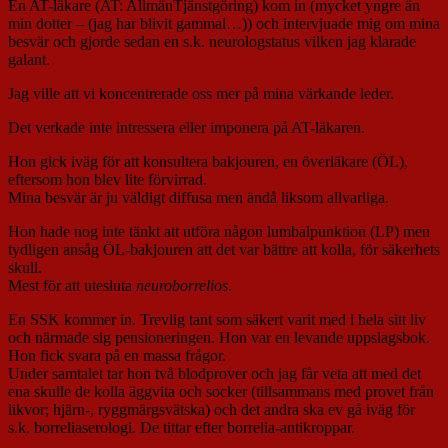
En AT-läkare (AT: AllmänTjänstgöring) kom in (mycket yngre än
min dotter – (jag har blivit gammal…)) och intervjuade mig om mina
besvär och gjorde sedan en s.k. neurologstatus vilken jag klarade
galant.
Jag ville att vi koncentrerade oss mer på mina värkande leder.
Det verkade inte intressera eller imponera på AT-läkaren.
Hon gick iväg för att konsultera bakjouren, en överläkare (ÖL),
eftersom hon blev lite förvirrad.
Mina besvär är ju väldigt diffusa men ändå liksom allvarliga.
Hon hade nog inte tänkt att utföra någon lumbalpunktion (LP) men
tydligen ansåg ÖL-bakjouren att det var bättre att kolla, för säkerhets
skull.
Mest för att utesluta
neuroborrelios
.
En SSK kommer in. Trevlig tant som säkert varit med i hela sitt liv
och närmade sig pensioneringen. Hon var en levande uppslagsbok.
Hon fick svara på en massa frågor.
Under samtalet tar hon två blodprover och jag får veta att med det
ena skulle de kolla äggvita och socker (tillsammans med provet från
likvor; hjärn-, ryggmärgsvätska) och det andra ska ev gå iväg för
s.k. borreliaserologi. De tittar efter borrelia-antikroppar.