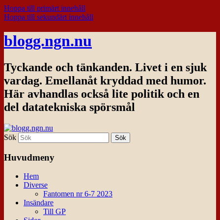
Hoppa till primärt innehåll
Hoppa till sekundärt innehåll
blogg.ngn.nu
Tyckande och tänkanden. Livet i en sjuk
vardag. Emellanåt kryddad med humor.
Här avhandlas också lite politik och en
del datatekniska spörsmål
Sök
Huvudmeny
Hem
Diverse
Fantomen nr 6-7 2023
Insändare
Till GP