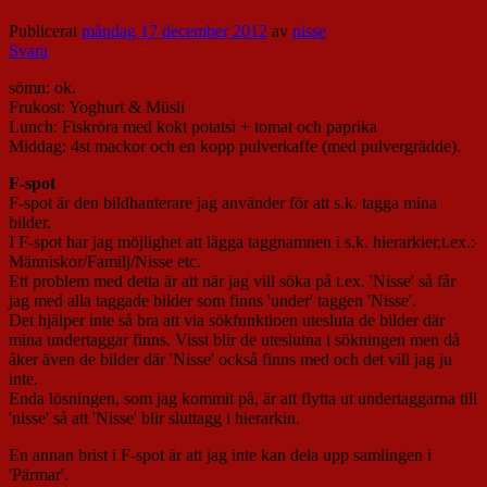
Publicerat
måndag 17 december 2012
av
nisse
Svara
sömn: ok.
Frukost: Yoghurt & Müsli
Lunch: Fiskröra med kokt potatsi + tomat och paprika
Middag: 4st mackor och en kopp pulverkaffe (med pulvergrädde).
F-spot
F-spot är den bildhanterare jag använder för att s.k. tagga mina
bilder.
I F-spot har jag möjlighet att lägga taggnamnen i s.k. hierarkier,t.ex.:
Människor/Familj/Nisse etc.
Ett problem med detta är att när jag vill söka på t.ex. 'Nisse' så får
jag med alla taggade bilder som finns 'under' taggen 'Nisse'.
Det hjälper inte så bra att via sökfunktioen utesluta de bilder där
mina undertaggar finns. Visst blir de uteslutna i sökningen men då
åker även de bilder där 'Nisse' också finns med och det vill jag ju
inte.
Enda lösningen, som jag kommit på, är att flytta ut undertaggarna till
'nisse' så att 'Nisse' blir sluttagg i hierarkin.
En annan brist i F-spot är att jag inte kan dela upp samlingen i
'Pärmar'.