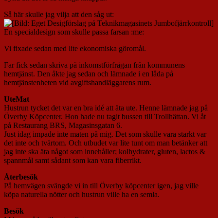
Så här skulle jag vilja att den såg ut:
En specialdesign som skulle passa farsan :me:
Vi fixade sedan med lite ekonomiska göromål.
Far fick sedan skriva på inkomstförfrågan från kommunens
hemtjänst. Den åkte jag sedan och lämnade i en låda på
hemtjänstenheten vid avgiftshandläggarens rum.
UteMat
Hustrun tycket det var en bra idé att äta ute. Henne lämnade jag på
Överby Köpcenter. Hon hade nu tagit bussen till Trollhättan. Vi åt
på Restaurang BRS, Magasinsgatan 6.
Just idag impade inte maten på mig. Det som skulle vara starkt var
det inte och tvärtom. Och utbudet var lite tunt om man betänker att
jag inte ska äta något som innehåller; kolhydrater, gluten, lactos &
spannmål samt sådant som kan vara fiberrikt.
Återbesök
På hemvägen svängde vi in till Överby köpcenter igen, jag ville
köpa naturella nötter och hustrun ville ha en semla.
Besök