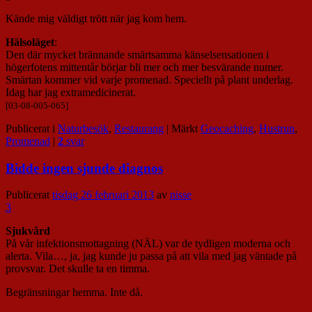
Kände mig väldigt trött när jag kom hem.
Hälsoläget
:
Den där mycket brännande smärtsamma känselsensationen i
högerfotens mittentår börjar bli mer och mer besvärande numer.
Smärtan kommer vid varje promenad. Speciellt på plant underlag.
Idag har jag extramedicinerat.
[03-08-005-065]
Publicerat i
Naturbesök
,
Restaurang
|
Märkt
Geocaching
,
Hustrun
,
Promenad
|
2
svar
Bidde ingen sjunde diagnos
Publicerat
tisdag 26 februari 2013
av
nisse
3
Sjukvård
På vår infektionsmottagning (NÄL) var de tydligen moderna och
alerta. Vila…, ja, jag kunde ju passa på att vila med jag väntade på
provsvar. Det skulle ta en timma.
Begränsningar hemma. Inte då.