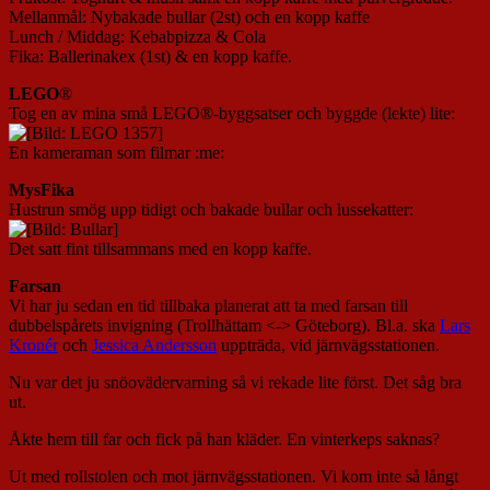
Mellanmål: Nybakade bullar (2st) och en kopp kaffe
Lunch / Middag: Kebabpizza & Cola
Fika: Ballerinakex (1st) & en kopp kaffe.
LEGO
®
Tog en av mina små LEGO®-byggsatser och byggde (lekte) lite:
En kameraman som filmar :me:
MysFika
Hustrun smög upp tidigt och bakade bullar och lussekatter:
Det satt fint tillsammans med en kopp kaffe.
Farsan
Vi har ju sedan en tid tillbaka planerat att ta med farsan till
dubbelspårets invigning (Trollhättam <-> Göteborg). Bl.a. ska
Lars
Kronér
och
Jessica Andersson
uppträda, vid järnvägsstationen.
Nu var det ju snöovädervarning så vi rekade lite först. Det såg bra
ut.
Åkte hem till far och fick på han kläder. En vinterkeps saknas?
Ut med rollstolen och mot järnvägsstationen. Vi kom inte så långt