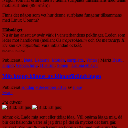
Någon som har erfarenhet av denna surfplatta tillsammans med telias
mobilsurf liten (99:-/mån)?
Finns det någon som vet hur denna surfplatta fungerar tillsammans
med Linux Ubuntu?
Hälsoläget
:
Nu är jag ansatt av svår värk i vänsterhandens pekfinger. Leden som
leder mot handloven (mellan:
Os trapezoideum
och
Os metacarpi II
.
Ev kan
Os capitatum
vara inblandad också).
[02-08-015-035]
Publicerat i
Data
,
Lederna
,
Motion
,
surfplatta
,
Vinter
|
Märkt
Bastu
,
F-spot
,
Geocaching
,
Hustrun
,
Sonen
|
Lämna ett svar
Min kropp känner av klimatförändringen
Publicerat
söndag 9 december 2012
av
nisse
Svara
2:a advent
sömn: ok. Lade mig sent eller tidigt idag. Vill ogärna lägga mig, då
blir det halsonda värre så jag drar på det så mycket det bara går.
Frukost: Yoghurt & müsli samt en kopp kaffe med pulvergrädde.