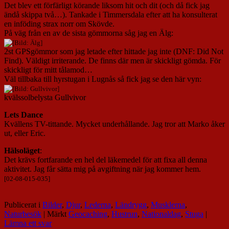
Det blev ett förfärligt körande liksom hit och dit (och då fick jag
ändå skippa två…). Tankade i Timmersdala efter att ha konsulterat
en inföding strax norr om Skövde.
På väg från en av de sista gömmorna såg jag en Älg:
2st GPSgömmor som jag letade efter hittade jag inte (DNF: Did Not
Find). Väldigt irriterande. De finns där men är skickligt gömda. För
skickligt för mitt tålamod…
Väl tillbaka till hyrstugan i Lugnås så fick jag se den här vyn:
kvälssolbelysta Gullvivor
Lets Dance
Kvällens TV-tittande. Mycket underhållande. Jag tror att Marko åker
ut, eller Eric.
Hälsoläget
:
Det krävs fortfarande en hel del läkemedel för att fixa all denna
aktivitet. Jag får sätta mig på avgiftning när jag kommer hem.
[02-08-015-035]
Publicerat i
Bilder
,
Djur
,
Lederna
,
Ländrygg
,
Musklerna
,
Naturbesök
|
Märkt
Geocaching
,
Hustrun
,
Nationaldag
,
Stuga
|
Lämna ett svar