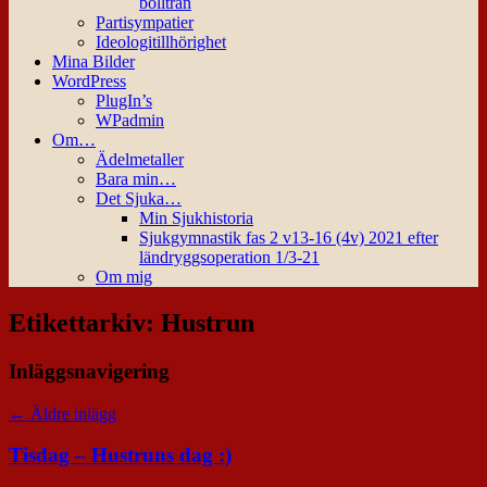
bollträn
Partisympatier
Ideologitillhörighet
Mina Bilder
WordPress
PlugIn’s
WPadmin
Om…
Ädelmetaller
Bara min…
Det Sjuka…
Min Sjukhistoria
Sjukgymnastik fas 2 v13-16 (4v) 2021 efter
ländryggsoperation 1/3-21
Om mig
Etikettarkiv:
Hustrun
Inläggsnavigering
←
Äldre inlägg
Tisdag – Hustruns dag :)