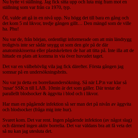
Nu bytte vi ställning. Jag fick sitta upp och luta mig fram mot en
ställning som var från ca 1970, typ.
ÖL valde att gå in en nivå upp. Nu högg det till bara en gång och
det kom 5 ml likvor, tredje gången gillt… Den mängd som de ville
ha. Phu!
Nu var de, från början, ordentligt informerade om att min ländrygg
troligtvis inte ser sådär snygg ut som den gör på de där
anatomiskisserna eller plastskeletten de har att titta på. Inte illa att de
hittade en plats att komma in via över huvudet taget.
Det var en välbehövlig vila jag fick därefter. Första gången jag
somnar på en undersökningsbrits.
Nu var ju detta en borreliaundersökning. Så när LP:n var klar så
'rusar' SSK:n till LAB. 10min är det som gäller. Där testar de
parallellt blodsocker & äggvita i blod och i likvor.
Har man en pågående infektion så ser man det på nivån av äggvita
och blodsocker (fråga mig inte hur).
Svaret kom. Det var rent. Ingen pågående infektion (av något slag)
och därmed ingen aktiv borrelia. Det var väldans bra att få veta det
så nu kan jag utesluta det.