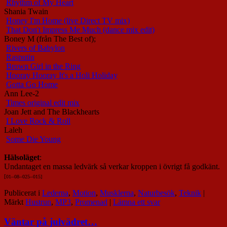
Rhythm of My Heart
Shania Twain
Honey I'm Home (live Direct TV mix)
That Don't Impress Me Much (dance mix edit)
Boney M (från The Best of);
Rivers of Babylon
Rasputin
Brown Girl in the Ring
Hooray Hooray It's a Holi Holiday
Gotta Go Home
Ann Lee-2
Times original edit mix
Joan Jett and The Blackhearts
I Love Rock & Roll
Laleh
Some Die Young
Hälsoläget
:
Undantaget en massa ledvärk så verkar kroppen i övrigt få godkänt.
[
01
–
08
–
025
–
015]
Publicerat i
Lederna
,
Motion
,
Musklerna
,
Naturbesök
,
Teknik
|
Märkt
Hustrun
,
MP3
,
Promenad
|
Lämna ett svar
Väntar på julvädret…