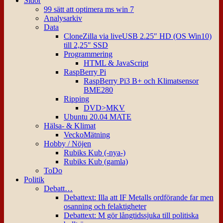
Sidor
99 sätt att optimera ms win 7
Analysarkiv
Data
CloneZilla via liveUSB 2.25″ HD (OS Win10)
till 2,25″ SSD
Programmering
HTML & JavaScript
RaspBerry Pi
RaspBerry Pi3 B+ och Klimatsensor
BME280
Ripping
DVD>MKV
Ubuntu 20.04 MATE
Hälsa- & Klimat
VeckoMätning
Hobby / Nöjen
Rubiks Kub (-nya-)
Rubiks Kub (gamla)
ToDo
Politik
Debatt…
Debattext: Illa att IF Metalls ordförande far men
osanning och felaktigheter
Debattext: M gör långtidssjuka till politiska