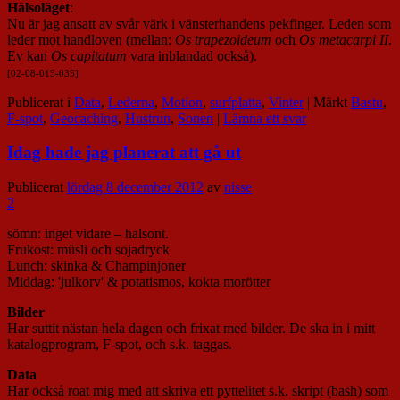
Hälsoläget
:
Nu är jag ansatt av svår värk i vänsterhandens pekfinger. Leden som
leder mot handloven (mellan:
Os trapezoideum
och
Os metacarpi II
.
Ev kan
Os capitatum
vara inblandad också).
[02-08-015-035]
Publicerat i
Data
,
Lederna
,
Motion
,
surfplatta
,
Vinter
|
Märkt
Bastu
,
F-spot
,
Geocaching
,
Hustrun
,
Sonen
|
Lämna ett svar
Idag hade jag planerat att gå ut
Publicerat
lördag 8 december 2012
av
nisse
2
sömn: inget vidare – halsont.
Frukost: müsli och sojadryck
Lunch: skinka & Champinjoner
Middag: 'julkorv' & potatismos, kokta morötter
Bilder
Har suttit nästan hela dagen och frixat med bilder. De ska in i mitt
katalogprogram, F-spot, och s.k. taggas.
Data
Har också roat mig med att skriva ett pyttelitet s.k. skript (bash) som