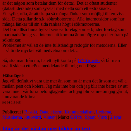
är det någon som betalar dem för detta). Det är oftast studenter
(datastuderande) som sysslar med detta som ett extraknäck.
Ett syfte, ofta, är att skapa så många länkar som möjligt till en viss
sida. Detta gillar de s.k. sökrobotorerna. Alla internetsidor som har
många länkar till sin sida rankas högt i sökmotorerna.
Det bör alltså finna hyfsat seriösa företag som erbjuder företag som
marknadsför sig via internet att komma ännu högre upp eller fram på
sökningar.
Problemet är väl att de inte fullständigt redogör för metoderna. Eller
– så är de mycket väl medvetna om det…
Så, ska man från nu, ha ett nytt konto på
GNYu-wiki
så får man
snällt skicka ett ePostmeddelande till mig och fråga.
Hälsoläget
:
Jag vill definitivt vara ute mer än som nu är men det är som att välja
mellan pest och kolera. Jag mår inte bra och jag blir inte bättre av att
vara inne i vår torra betonglägenhet och jag blir sämre om jag går ut,
i nuvarande klimat.
[02-04-015-01
5]
Publicerat i
Besökt
,
Data
,
eksem
,
Kommersialism
,
Lederna
,
Musklerna
,
Sjukvård
,
Vinter
|
Märkt
GNYu
,
Spam
,
Värk
|
2
svar
Idag är det nästan mer bilder än text