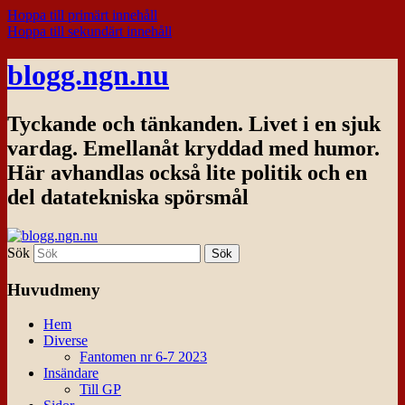
Hoppa till primärt innehåll
Hoppa till sekundärt innehåll
blogg.ngn.nu
Tyckande och tänkanden. Livet i en sjuk
vardag. Emellanåt kryddad med humor.
Här avhandlas också lite politik och en
del datatekniska spörsmål
Sök
Huvudmeny
Hem
Diverse
Fantomen nr 6-7 2023
Insändare
Till GP