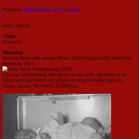
Publicerat
onsdag 9 mars 2011
av
nisse
1
sömn; helt ok.
Väder
Det snöar…
Skanning
Skannar bilder från syrrans album. Ett litet axplock från mitt första
levnadsår, 1955:
Lilla jag i dopklänning utbredd på en stor soffa. Sannolikt är det
farsan som tagit bilden och platsen är troligtvis Syltevägen 53,
Gamla Skolan, Skoftebyn, Trollhättan.