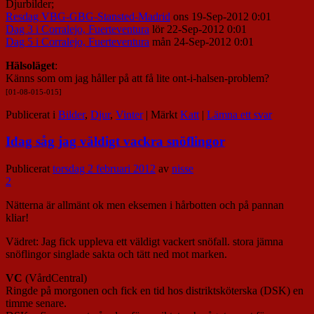
Djurbilder;
Resdag VBG-GBG-Stansted-Madrid
ons 19-Sep-2012 0:01
Dag 3 i Corralejo, Fuerteventura
lör 22-Sep-2012 0:01
Dag 5 i Corralejo, Fuerteventura
mån 24-Sep-2012 0:01
Hälsoläget
:
Känns som om jag håller på att få lite ont-i-halsen-problem?
[01-08-015-015]
Publicerat i
Bilder
,
Djur
,
Vinter
|
Märkt
Katt
|
Lämna ett svar
Idag såg jag väldigt vackra snöflingor
Publicerat
torsdag 2 februari 2012
av
nisse
2
Nätterna är allmänt ok men eksemen i hårbotten och på pannan
kliar!
Vädret: Jag fick uppleva ett väldigt vackert snöfall. stora jämna
snöflingor singlade sakta och tätt ned mot marken.
VC
(VårdCentral)
Ringde på morgonen och fick en tid hos distriktsköterska (DSK) en
timme senare.