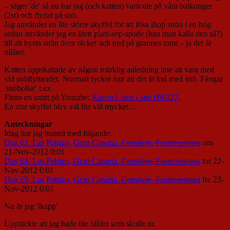
– säger 'de' så nu har jag (och katten) varit ute på våra balkonger
(2st) och flyttat på snö.
Jag använder en lite större skyffel för att fösa ihop snön i en hög
sedan använder jag en liten plast-sop-spade (kan man kalla den så?)
till att hysta snön över räcket och ned på grannes tomt – ja det är
tillåtet.
Katten uppskattade av någon märklig anledning inte att vara med
vid snöflyttandet. Normalt tycker han att det är kul med snö. Fångar
'snöbollar' t.ex.
Finns en snutt på Youtube:
Katten Linus i snö 090327
.
En stor skyffel blev väl lite väl mycket…
Anteckningar
Idag har jag hunnit med följande:
Dag 63. Las Palmas, Gran Canaria.
Corralejo, Fuerteventura
ons
21-Nov-2012 0:01
Dag 64. Las Palmas, Gran Canaria.
Corralejo, Fuerteventura
tor 22-
Nov-2012 0:01
Dag 65. Las Palmas, Gran Canaria.
Corralejo, Fuerteventura
fre 23-
Nov-2012 0:01
Nu är jag 'ikapp'.
Upptäckte att jag hade lite bilder som skulle in: