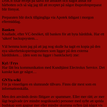
DSK:n fixar recept på salva för ansiktet och något annat för
hårbotten och så såg jag till att receptet på något ibuprofenpreparat
blir förnyat.
Preparaten blir dock tillgängliga via Apotek tidigast i morgon
eftermiddag.
Banken
Knallade, efter VC-besöket, till banken för att byta hårddisk. Har ett
'säkert' backupsystem…
Väl hemma kom jag på att jag nog skulle ha tagit en kopia på den
nya säkerhetskopieringsrutinen som ligger på den externa
hårddisken… (den som nu ligger i bankfacket) :me:
Kyl / Frys
Har fått bra kommunikation med Kundtjänst Electrolux Service. Det
kanske kan ge något…
GNYu-wiki
För ju visserligen en slumrande tillvaro. Finns där mest som en
informationskälla.
Men den används desto flitigare av spammare. Eller mer rätt; av mer
lågt begåvade (ev mindre nogräknade) personer med syfte att sprida
budskap som gagnar mer eller mindre skumma syften (på något vis