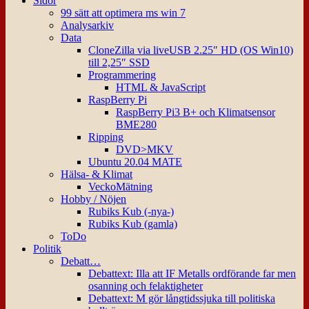
Sidor
99 sätt att optimera ms win 7
Analysarkiv
Data
CloneZilla via liveUSB 2.25″ HD (OS Win10)
till 2,25″ SSD
Programmering
HTML & JavaScript
RaspBerry Pi
RaspBerry Pi3 B+ och Klimatsensor
BME280
Ripping
DVD>MKV
Ubuntu 20.04 MATE
Hälsa- & Klimat
VeckoMätning
Hobby / Nöjen
Rubiks Kub (-nya-)
Rubiks Kub (gamla)
ToDo
Politik
Debatt…
Debattext: Illa att IF Metalls ordförande far men
osanning och felaktigheter
Debattext: M gör långtidssjuka till politiska