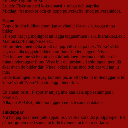
Frukost: Yoghurt & Müsli
Lunch: Fiskröra med kokt potatsi + tomat och paprika
Middag: 4st mackor och en kopp pulverkaffe (med pulvergrädde).
F-spot
F-spot är den bildhanterare jag använder för att s.k. tagga mina
bilder.
I F-spot har jag möjlighet att lägga taggnamnen i s.k. hierarkier,t.ex.:
Människor/Familj/Nisse etc.
Ett problem med detta är att när jag vill söka på t.ex. 'Nisse' så får
jag med alla taggade bilder som finns 'under' taggen 'Nisse'.
Det hjälper inte så bra att via sökfunktioen utesluta de bilder där
mina undertaggar finns. Visst blir de uteslutna i sökningen men då
åker även de bilder där 'Nisse' också finns med och det vill jag ju
inte.
Enda lösningen, som jag kommit på, är att flytta ut undertaggarna till
'nisse' så att 'Nisse' blir sluttagg i hierarkin.
En annan brist i F-spot är att jag inte kan dela upp samlingen i
'Pärmar'.
Alla, nu 20958st, bilderna ligger i en och samma databas.
Julklappar
Nu har jag fixat med julklappar, 5st. Vi ska köra 2st julklppsspel. Ett
på morgonen med sonen och flickvännen och ett med farsan.