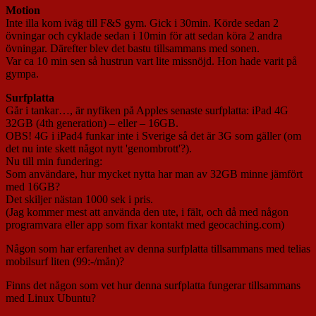
Motion
Inte illa kom iväg till F&S gym. Gick i 30min. Körde sedan 2
övningar och cyklade sedan i 10min för att sedan köra 2 andra
övningar. Därefter blev det bastu tillsammans med sonen.
Var ca 10 min sen så hustrun vart lite missnöjd. Hon hade varit på
gympa.
Surfplatta
Går i tankar…, är nyfiken på Apples senaste surfplatta: iPad 4G
32GB (4th generation) – eller – 16GB.
OBS! 4G i iPad4 funkar inte i Sverige så det är 3G som gäller (om
det nu inte skett något nytt 'genombrott'?).
Nu till min fundering:
Som användare, hur mycket nytta har man av 32GB minne jämfört
med 16GB?
Det skiljer nästan 1000 sek i pris.
(Jag kommer mest att använda den ute, i fält, och då med någon
programvara eller app som fixar kontakt med geocaching.com)
Någon som har erfarenhet av denna surfplatta tillsammans med telias
mobilsurf liten (99:-/mån)?
Finns det någon som vet hur denna surfplatta fungerar tillsammans
med Linux Ubuntu?