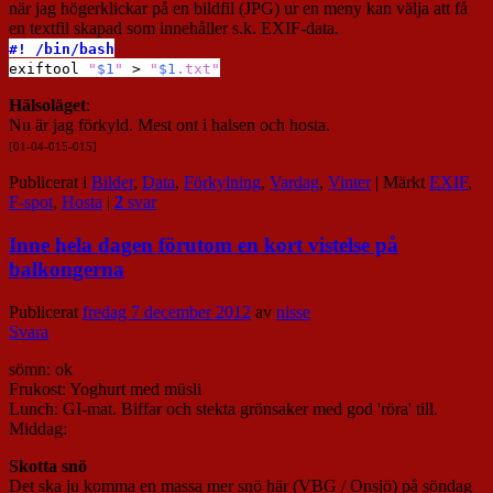
när jag högerklickar på en bildfil (JPG) ur en meny kan välja att få
en textfil skapad som innehåller s.k. EXIF-data.
#! /bin/bash
exiftool
"
$1
"
>
"
$1
.txt
"
Hälsoläget
:
Nu är jag förkyld. Mest ont i halsen och hosta.
[01-04-015-015]
Publicerat i
Bilder
,
Data
,
Förkylning
,
Vardag
,
Vinter
|
Märkt
EXIF
,
F-spot
,
Hosta
|
2
svar
Inne hela dagen förutom en kort vistelse på
balkongerna
Publicerat
fredag 7 december 2012
av
nisse
Svara
sömn: ok
Frukost: Yoghurt med müsli
Lunch: GI-mat. Biffar och stekta grönsaker med god 'röra' till.
Middag:
Skotta snö
Det ska ju komma en massa mer snö här (VBG / Onsjö) på söndag