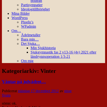
bollträn
Partisympatier
Ideologitillhörighet
Mina Bilder
WordPress
PlugIn’s
WPadmin
Om…
Ädelmetaller
Bara min…
Det Sjuka…
Min Sjukhistoria
Sjukgymnastik fas 2 v13-16 (4v) 2021 efter
ländryggsoperation 1/3-21
Om mig
Kategoriarkiv:
Vinter
Väntar på julvädret…
Publicerat
måndag 17 december 2012
av
nisse
Svara
sömn: ok.