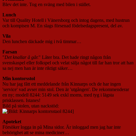
Blev det inte. Tog en sväng med bilen i stället.
Lunch
Var till Quality Hotell i Vänersborg och intog dagens, med hustrun
och kompisen M. En slags försenad födelsedagspresent, del av.
Vila
Den lunchen däckade mig i två timmar…
Farsan
"
Det knallar å går.
" Låter bra. Det hade ringt någon från
svenskaspel eller folkspel och velat sälja något till far han tror att han
sa nej men han är inte riktigt säker…
Min kontorsstol
Nu har jag fått ett meddelande från Kinnarps och de har ingen
'service' vad avser min stol. Den är 'utgången'. De rekommenderar
en ny; modell 8244: 5149 sek exkl moms, med tyg i lägsta
prisklassen. Istanes!
Bild på stolen, utan nackstöd:
Apoteket
Försöker logga in på Mina sidor. Är inloggad men jag har inte
behörighet att se mina mediciner…