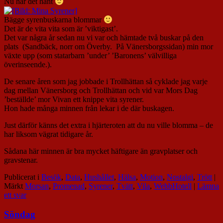
Nu har det hänt
Bägge syrenbuskarna blommar
Det är de vita vita som är ’viktigast’.
Det var några år sedan nu vi var och hämtade två buskar på den
plats (Sandbäck, norr om Överby. På Vänersborgssidan) min mor
växte upp (som statarbarn ’under’ ’Baronens’ välvilliga
överinseende.).
De senare åren som jag jobbade i Trollhättan så cyklade jag varje
dag mellan Vänersborg och Trollhättan och vid var Mors Dag
’beställde’ mor Vivan ett knippe vita syrener.
Hon hade många minnen från lekar i de där buskagen.
Just därför känns det extra i hjärteroten att du nu ville blomma – de
har liksom vägrat tidigare år.
Sådana här minnen är bra mycket häftigare än gravplatser och
gravstenar.
Publicerat i
Besök
,
Data
,
Hushållet
,
Hälsa
,
Motion
,
Nostalgi
,
Trött
|
Märkt
Morsan
,
Promenad
,
Syrener
,
Tvätt
,
Vila
,
WebbHotell
|
Lämna
ett svar
Söndag