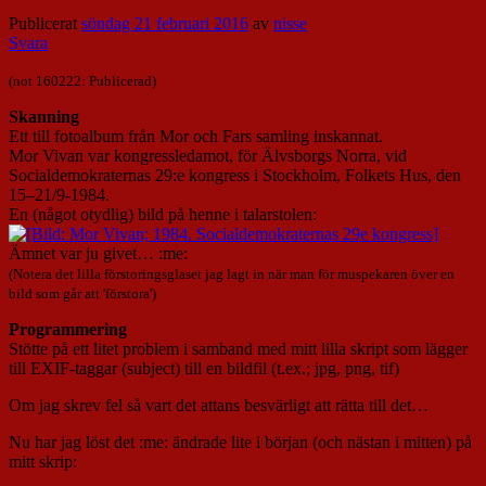
Publicerat
söndag 21 februari 2016
av
nisse
Svara
(not 160222: Publicerad)
Skanning
Ett till fotoalbum från Mor och Fars samling inskannat.
Mor Vivan var kongressledamot, för Älvsborgs Norra, vid
Socialdemokraternas 29:e kongress i Stockholm, Folkets Hus, den
15–21/9-1984.
En (något otydlig) bild på henne i talarstolen:
Ämnet var ju givet… :me:
(Notera det lilla förstoringsglaset jag lagt in när man för muspekaren över en
bild som går att 'förstora')
Programmering
Stötte på ett litet problem i samband med mitt lilla skript som lägger
till EXIF-taggar (subject) till en bildfil (t.ex.; jpg, png, tif)
Om jag skrev fel så vart det attans besvärligt att rätta till det…
Nu har jag löst det :me: ändrade lite i början (och nästan i mitten) på
mitt skrip: