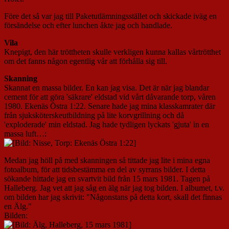
Före det så var jag till Paketutlämningsstället och skickade iväg en
försändelse och efter lunchen åkte jag och handlade.
Vila
Knepigt, den här tröttheten skulle verkligen kunna kallas vårtrötthet
om det fanns någon egentlig vår att förhålla sig till.
Skanning
Skannat en massa bilder. En kan jag visa. Det är när jag blandar
cement för att göra 'säkrare' eldstad vid vårt dåvarande torp, våren
1980. Ekenäs Östra 1:22. Senare hade jag mina klasskamrater där
från sjuksköterskeutbildning på lite korvgrillning och då
'exploderade' min eldstad. Jag hade tydligen lyckats 'gjuta' in en
massa luft…:
Medan jag höll på med skanningen så tittade jag lite i mina egna
fotoalbum, för att tidsbestämma en del av syrrans bilder. I detta
sökande hittade jag en svartvit bild från 15 mars 1981. Tagen på
Halleberg. Jag vet att jag såg en älg när jag tog bilden. I albumet, t.v.
om bilden har jag skrivit: "Någonstans på detta kort, skall det finnas
en Älg."
Bilden: