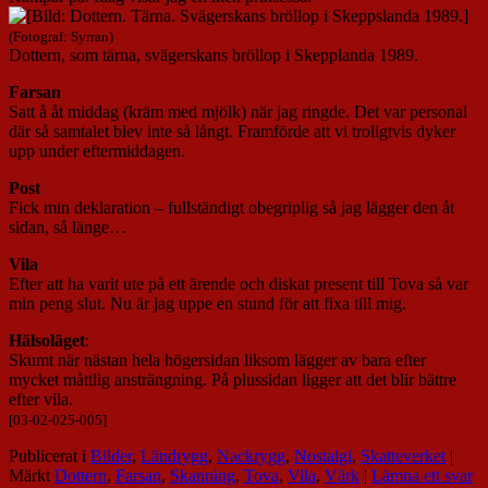
(Fotograf: Syrran)
Dottern, som tärna, svägerskans bröllop i Skepplanda 1989.
Farsan
Satt å åt middag (kräm med mjölk) när jag ringde. Det var personal
där så samtalet blev inte så långt. Framförde att vi troligtvis dyker
upp under eftermiddagen.
Post
Fick min deklaration – fullständigt obegriplig så jag lägger den åt
sidan, så länge…
Vila
Efter att ha varit ute på ett ärende och diskat present till Tova så var
min peng slut. Nu är jag uppe en stund för att fixa till mig.
Hälsoläget
:
Skumt när nästan hela högersidan liksom lägger av bara efter
mycket måttlig ansträngning. På plussidan ligger att det blir bättre
efter vila.
[03-02-025-005]
Publicerat i
Bilder
,
Ländrygg
,
Nackrygg
,
Nostalgi
,
Skatteverket
|
Märkt
Dottern
,
Farsan
,
Skanning
,
Tova
,
Vila
,
Värk
|
Lämna ett svar