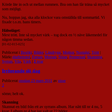
Körde lite in och ut mellan rummen. Bra om han får träna så mycket
som möjligt.
Nu, hoppas jag, ska alla klockor vara omställda till sommartid. Vi
fixade t.o.m. hans timers.
Hälsoläget
:
Mest trött. Inte så mycket värk – tog dock en ½ näve läkemedel för
någon timma sedan.
[01-02-015-025]
Publicerat i
Besökt
,
Bilder
,
Ländrygg
,
Motion
,
Nostalgi
,
Trött
|
Märkt
elarbetsstol
,
Farsan
,
Morsan
,
Nisse
,
Promenad
,
Skanning
,
Syrran
,
Vila
,
Värk
|
2
svar
Irriterande slö dag
Publicerat
onsdag 23 mars 2011
av
nisse
2
sömn; helt ok.
Skanning
Skannat en bild från ett av syrrans album. Har nått till nr 4 nu, 5
kvar. I album nr 4 har jag valt ut 22 bilder.