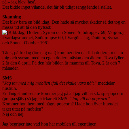
på – jag blev 'fast'.
Det bidde inget vilande, det får bli tidigt sänggående i stället.
Skanning
Det blev bara en bild idag. Den hade så mycket skador så det tog en
massa tid att få den hyfsad:
I vardagsrummet, Snödroppsv 69, i Vargön. Jag, Dottern, Syrran
och Sonen. Oktober 1981.
Tänk, på fredag (torsdag natt) kommer den där lilla dottern, mellan
mig och syrran, med en egen dotter i nästan den åldern. Tova fyller
2 år den 8 april. På den här bilden är mamma till Tova, 2 år och 7
månader.
SMS
"
Jag tar med mig mobilen ifall det skulle vara nå't.
" meddelar
hustrun.
En lång stund senare kommer jag på att jag vill ha s.k. spispopcorn
(poppa själv) så jag skickar ett SMS: "
Jag vill ha popcorn.
"
Kommer hon hem med några popcorn? Hade hon över huvudet
taget tittat på mobilen?
Nej och nej.
Jag begriper inte vad hon har mobilen till egentligen.