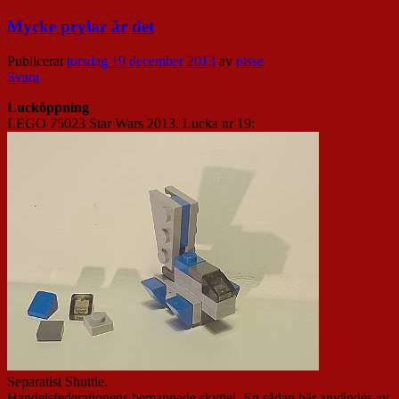
Mycke prylar är det
Publicerat
torsdag 19 december 2013
av
nisse
Svara
Lucköppning
LEGO 75023 Star Wars 2013. Lucka nr 19:
Separatist Shuttle.
Handelsfederationens bemannade skyttel. En sådan här användes av