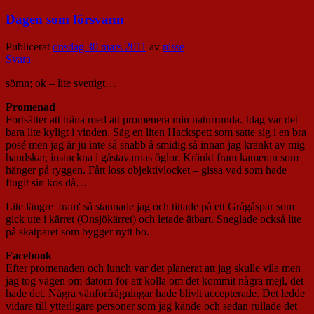
Dagen som försvann
Publicerat
onsdag 30 mars 2011
av
nisse
Svara
sömn; ok – lite svettigt…
Promenad
Fortsätter att träna med att promenera min naturrunda. Idag var det
bara lite kyligt i vinden. Såg en liten Hackspett som satte sig i en bra
posé men jag är ju inte så snabb å smidig så innan jag kränkt av mig
handskar, instuckna i gåstavarnas öglor. Kränkt fram kameran som
hänger på ryggen. Fått loss objektivlocket – gissa vad som hade
flugit sin kos då…
Lite längre 'fram' så stannade jag och tittade på ett Grågåspar som
gick ute i kärret (Onsjökärret) och letade ätbart. Sneglade också lite
på skatparet som bygger nytt bo.
Facebook
Efter promenaden och lunch var det planerat att jag skulle vila men
jag tog vägen om datorn för att kolla om det kommit några mejl, det
hade det. Några vänförfrågningar hade blivit accepterade. Det ledde
vidare till ytterligare personer som jag kände och sedan rullade det