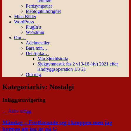
bollträn
Partisympatier
Ideologitillhörighet
Mina Bilder
WordPress
PlugIn’s
WPadmin
Om…
Ädelmetaller
Bara min…
Det Sjuka…
Min Sjukhistoria
Sjukgymnastik fas 2 v13-16 (4v) 2021 efter
ländryggsoperation 1/3-21
Om mig
Kategoriarkiv:
Nostalgi
Inläggsnavigering
←
Äldre inlägg
Måndag – Fortfarande seg i kroppen men jag
hoppas att jag är på G