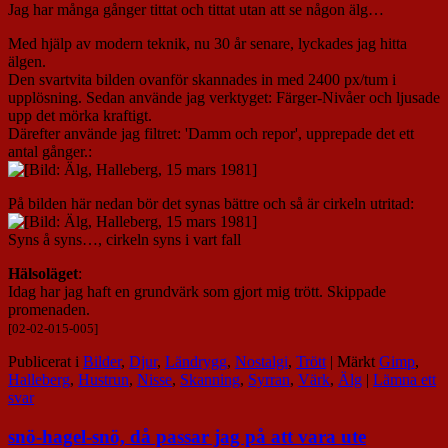
Jag har många gånger tittat och tittat utan att se någon älg…
Med hjälp av modern teknik, nu 30 år senare, lyckades jag hitta
älgen.
Den svartvita bilden ovanför skannades in med 2400 px/tum i
upplösning. Sedan använde jag verktyget: Färger-Nivåer och ljusade
upp det mörka kraftigt.
Därefter använde jag filtret: 'Damm och repor', upprepade det ett
antal gånger.:
På bilden här nedan bör det synas bättre och så är cirkeln utritad:
Syns å syns…, cirkeln syns i vart fall
Hälsoläget
:
Idag har jag haft en grundvärk som gjort mig trött. Skippade
promenaden.
[02-02-015-005]
Publicerat i
Bilder
,
Djur
,
Ländrygg
,
Nostalgi
,
Trött
|
Märkt
Gimp
,
Halleberg
,
Hustrun
,
Nisse
,
Skanning
,
Syrran
,
Värk
,
Älg
|
Lämna ett
svar
snö-hagel-snö, då passar jag på att vara ute