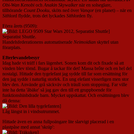
Obi-Wan Kenobi
och
Anakin Skywalker
när en solseglare,
tillhörande
Count Dooku
, sköts ned över
Vanqor
(en planet) – när en
Sith
lord flydde, trots det lyckades
Sithl
orden fly.
Förra årets (9509):
Separatist Shuttle.
Handelsfederationens automatiserade
Neimoidian
skyttel utan
förarplats.
Efterlevandebesyr
Idag hade vi träff i fars lägenhet. Sonen kom dit och fixade så att
vinden blev tömd. Bugar å tackar för det! Massa brôte och en hel del
nostalgi. Hittade den tygelefant jag sydde till far som ersättning för
den jag sydde i naturlig storlek. En ung elefant visserligen men stor
blev den. Använde grå säckväv och träull som stoppning. Far ville
inte ha detta 'åbäke' så jag gav den till ett gruppboende för
funktionshinbdrade barn. Mycket uppskattat. Och ersättningen blev
då denna:
Låg längst in i vindsutrummet.
Hittade även en anna fullpoängare lite slarvigt placerad i en
plastpåse med annat 'skräp':