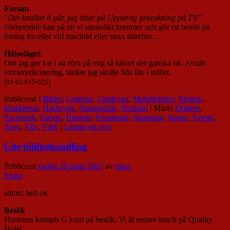
Farsan
"
Det knallar å går, jag tittar på Uppdrag granskning på TV.
"
Förberedde han på att vi sannolikt kommer och gör ett besök på
fredag fm eller vid lunchtid eller strax därefter…
Hälsoläget
:
Om jag ger f-n i att röra på mig så känns det ganska ok. Avstår
extramedicinering, tänkte jag skulle lida lite i stället.
[02-02-015-025]
Publicerat i
Bilder
,
Lederna
,
Ländrygg
,
Mobiltelefon
,
Motion
,
Musklerna
,
Nackrygg
,
Naturbesök
,
Nostalgi
|
Märkt
Dottern
,
Facebook
,
Farsan
,
Hustrun
,
Promenad
,
Skanning
,
Sonen
,
Syrran
,
Tova
,
Vila
,
Värk
|
Lämna ett svar
Lite bildbehandling
Publicerat
tisdag 29 mars 2011
av
nisse
Svara
sömn; helt ok.
Besök
Hustruns kompis G kom på besök. Vi åt senare lunch på Quality
Hotel.