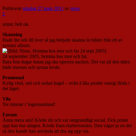
Publicerat
söndag 27 mars 2011
av
nisse
2
sömn; helt ok.
Skanning
Hade lite ork till över så jag började skanna in bilder från ett av
syrrans album:
24 september 2005, hemma hos mor och far.
Bara fem dagar innan jag ska operera nacken. Det var på den tiden
både morsan och syrran levde.
Promenad
Kylig vind, snö och sedan hagel – svårt å låta positiv energi flöda i
det läget.
Vila
Tre timmar i 'ingemansland'.
Farsan
Ännu mera snö! Körde dit och var outgrundligt social. Fick pratat
upp han hur sängen. Körde fram elarbetsstolen. Den väger ju en del
så den kunde han använda att dra sig upp via.