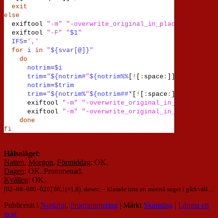
exit
else
exiftool
"-m" "-overwrite_original_in_place" "-Subjec
exiftool
"-F" "
$1
"
IFS
=
','
for
i
in
"
${svar
[@]}
"
do
notrim
=
$i
trim
=
"
${notrim
#
"
${notrim
%%
[
!
[
:
space
:
]]
*}
"
}
"
notrim
=
$trim
trim
=
"
${notrim
%
"
${notrim
##*
[
!
[
:
space
:
]]
}
"
}
"
exiftool
"-m" "-overwrite_original_in_place" "-Su
exiftool
"-m" "-overwrite_original_in_place" "-Su
done
fi
Hälsoläget
:
Natten
,
Morgon
,
Förmiddag
: OK.
Dagen
: OK. Prommenad.
Kvällen
: OK.
[
02
–
08
–
080
–
020
] 86,1(+1,6) :down: – klarade inte att motstå suget i gårkväll…
Publicerat i
Nostalgi
,
Programmering
|
Märkt
Skanning
|
Lämna ett
svar