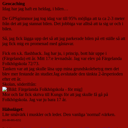
Geocaching
Idag har jag haft en heldag, i bilen…
De GPSgömmor jag tog idag var till 95% möjliga att ta ca 2-3 meter
från det att jag stannat bilen. Det jobbiga var alltså att ta sig ur och i
bilen.
Så, jag fick lägga upp det så att jag parkerade bilen på ett ställe så att
jag fick mig en promenad med gåstavar.
Fick en s.k. flashback. Jag har ju, i princip, bott här uppe i
(Färgelanda) ett år. Mitt 17:e levnadsår. Jag var elev på Färgelanda
Folkhögskola 72/73.
Tanken var att jag skulle läsa upp mina grundskolebetyg men det
blev mer festande än studier.Jag avslutade den tänkta 2-årsperioden
efter ett år.
Skolan, söderifrån:
Mor och far fick skriva till Kungs för att jag skulle få gå på
Folkhögskola. Jag var ju bara 17 år.
Hälsoläget
:
Lite småvärk i muskler och leder. Den vanliga 'normal'-värken.
[01-08-005-02
5]