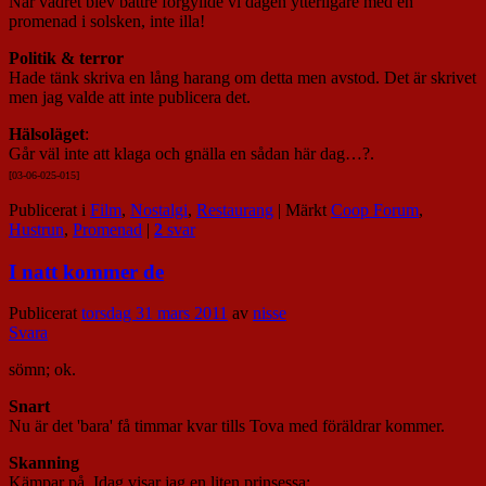
När vädret blev bättre förgyllde vi dagen ytterligare med en
promenad i solsken, inte illa!
Politik & terror
Hade tänk skriva en lång harang om detta men avstod. Det är skrivet
men jag valde att inte publicera det.
Hälsoläget
:
Går väl inte att klaga och gnälla en sådan här dag…?.
[03-06-025-015]
Publicerat i
Film
,
Nostalgi
,
Restaurang
|
Märkt
Coop Forum
,
Hustrun
,
Promenad
|
2
svar
I natt kommer de
Publicerat
torsdag 31 mars 2011
av
nisse
Svara
sömn; ok.
Snart
Nu är det 'bara' få timmar kvar tills Tova med föräldrar kommer.
Skanning
Kämpar på. Idag visar jag en liten prinsessa: