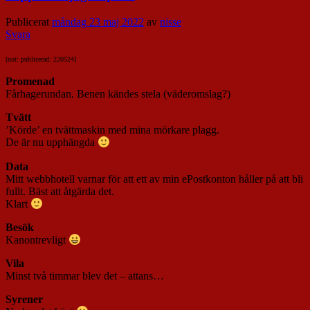
Publicerat
måndag 23 maj 2022
av
nisse
Svara
[not: publicerad: 220524]
Promenad
Fårhagerundan. Benen kändes stela (väderomslag?)
Tvätt
’Körde’ en tvättmaskin med mina mörkare plagg.
De är nu upphängda
Data
Mitt webbhotell varnar för att ett av min ePostkonton håller på att bli
fullt. Bäst att åtgärda det.
Klart
Besök
Kanontrevligt
Vila
Minst två timmar blev det – attans…
Syrener