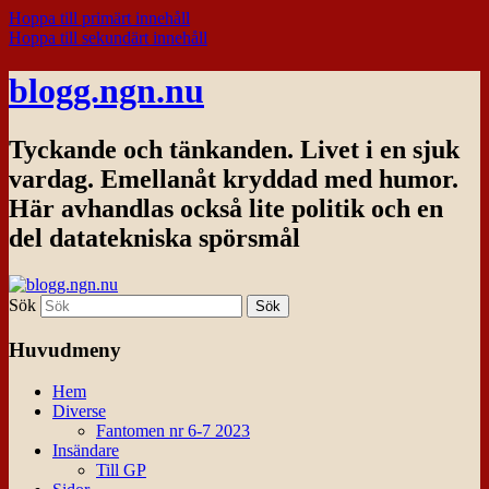
Hoppa till primärt innehåll
Hoppa till sekundärt innehåll
blogg.ngn.nu
Tyckande och tänkanden. Livet i en sjuk
vardag. Emellanåt kryddad med humor.
Här avhandlas också lite politik och en
del datatekniska spörsmål
Sök
Huvudmeny
Hem
Diverse
Fantomen nr 6-7 2023
Insändare
Till GP