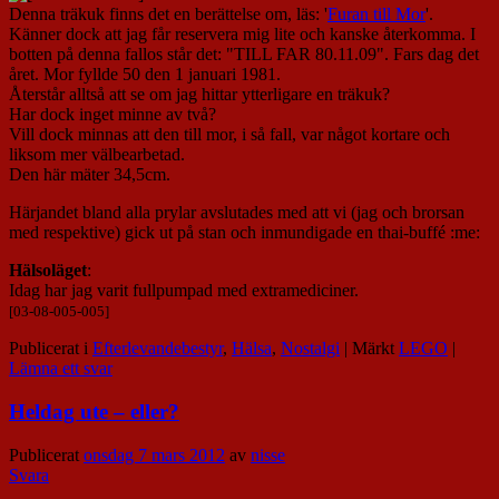
Denna träkuk finns det en berättelse om, läs: '
Furan till Mor
'.
Känner dock att jag får reservera mig lite och kanske återkomma. I
botten på denna fallos står det: "TILL FAR 80.11.09". Fars dag det
året. Mor fyllde 50 den 1 januari 1981.
Återstår alltså att se om jag hittar ytterligare en träkuk?
Har dock inget minne av två?
Vill dock minnas att den till mor, i så fall, var något kortare och
liksom mer välbearbetad.
Den här mäter 34,5cm.
Härjandet bland alla prylar avslutades med att vi (jag och brorsan
med respektive) gick ut på stan och inmundigade en thai-buffé :me:
Hälsoläget
:
Idag har jag varit fullpumpad med extramediciner.
[03-08-005-005]
Publicerat i
Efterlevandebestyr
,
Hälsa
,
Nostalgi
|
Märkt
LEGO
|
Lämna ett svar
Heldag ute – eller?
Publicerat
onsdag 7 mars 2012
av
nisse
Svara