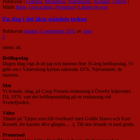
Publicerat i
Lederna
,
Musklerna
,
Naturbesök
,
Nostalgi
,
Utflykt
|
Märkt
Bilen
,
Geocaching
,
Promenad
|
Lämna ett svar
En dag i det äkta ståndets tecken
Publicerat
söndag 11 september 2011
av
nisse
2
sömn: ok.
Bröllopsdag
Dagen idag vigs åt att jag och hustrun firar 35-årig bröllopsdag. Vi
gifte oss i Vänersborg kyrkas sakrestia 1976. Närvarande; de
närmsta.
Mat
Vi festade, idag, på Coop Forums restaurang å Överby köpcenter.
Då, 1976, vart det bröllopsmiddag på en restaurang vid
Svenefjorden.
Video
Tittade på 'Tjejen som föll överbord' med Goldie Hawn och Kurt
Russell, för kanske 40:e gången… :). Till den fetsade vi med godis.
Promenad