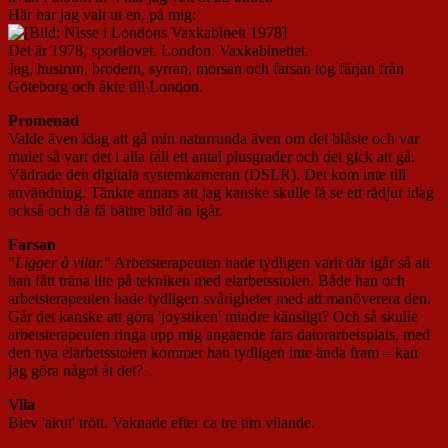
Här har jag valt ut en, på mig:
Det är 1978, sportlovet. London. Vaxkabinettet.
Jag, hustrun, brodern, syrran, morsan och farsan tog färjan från
Göteborg och åkte till London.
Promenad
Valde även idag att gå min naturrunda även om det blåste och var
mulet så vart det i alla fall ett antal plusgrader och det gick att gå.
Vädrade den digitala systemkameran (DSLR). Det kom inte till
användning. Tänkte annars att jag kanske skulle få se ett rådjur idag
också och då få bättre bild än igår.
Farsan
"
Ligger å vilar.
" Arbetsterapeuten hade tydligen varit där igår så att
han fått träna lite på tekniken med elarbetsstolen. Både han och
arbetsterapeuten hade tydligen svårigheter med att manöverera den.
Går det kanske att göra 'joystiken' mindre känsligt? Och så skulle
arbetsterapeuten ringa upp mig angående fars datorarbetsplats, med
den nya elarbetsstolen kommer han tydligen inte ända fram – kan
jag göra något åt det?.
Vila
Blev 'akut' trött. Vaknade efter ca tre tim vilande.