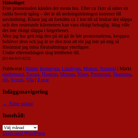
Hälsoläget
:
Före promenaden kändes det mesta bra. Efter ca 1km så sätter en
radda besvär igång – det är då andningsträningen kommer till
användning. Klarar jag att fortsätta ca 1 km till så brukar det släppa
och den resterande kilometern kan vara riktigt behaglig. Idag ville
det inte riktigt släppa i högerbenet.
Men jag har gett mig den på att gå de här promenaderna, kroppen
behöver dem och jag är av den tron att rör jag inte på mig så
försämrar jag mina förutsättningar ytterligare.
Under eftermiddagen slog tröttheten till.
[02-04-015-025]
Publicerat i
Bilder
,
Bröstrygg
,
Ländrygg
,
Motion
,
Nostalgi
|
Märkt
elarbetsstol
,
Farsan
,
Hustrun
,
Morsan
,
Nisse
,
Promenad
,
Skanning
,
slö
,
Syrran
,
Vila
|
2
svar
Inläggsnavigering
←
Äldre inlägg
Innehåll:
Innehåll:
Drivs med WordPress