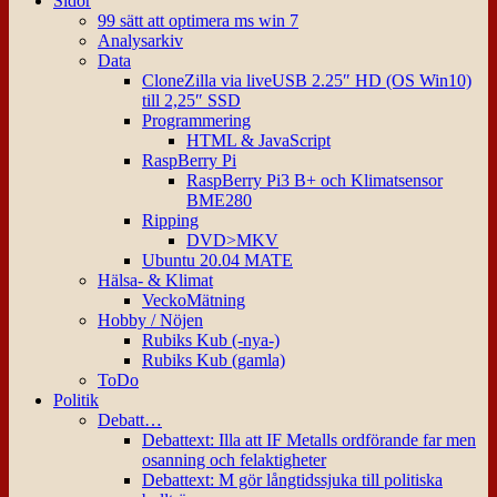
Sidor
99 sätt att optimera ms win 7
Analysarkiv
Data
CloneZilla via liveUSB 2.25″ HD (OS Win10)
till 2,25″ SSD
Programmering
HTML & JavaScript
RaspBerry Pi
RaspBerry Pi3 B+ och Klimatsensor
BME280
Ripping
DVD>MKV
Ubuntu 20.04 MATE
Hälsa- & Klimat
VeckoMätning
Hobby / Nöjen
Rubiks Kub (-nya-)
Rubiks Kub (gamla)
ToDo
Politik
Debatt…
Debattext: Illa att IF Metalls ordförande far men
osanning och felaktigheter
Debattext: M gör långtidssjuka till politiska