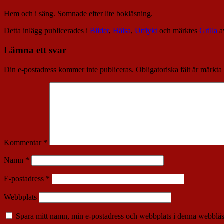
Hem och i säng. Somnade efter lite bokläsning.
Detta inlägg publicerades i
Bilder
,
Hälsa
,
Utflykt
och märktes
Grilla
a
Lämna ett svar
Din e-postadress kommer inte publiceras.
Obligatoriska fält är märkta
Kommentar
*
Namn
*
E-postadress
*
Webbplats
Spara mitt namn, min e-postadress och webbplats i denna webbläsa