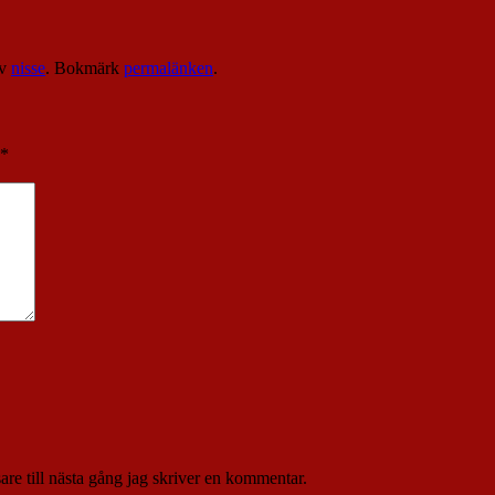
v
nisse
. Bokmärk
permalänken
.
*
re till nästa gång jag skriver en kommentar.