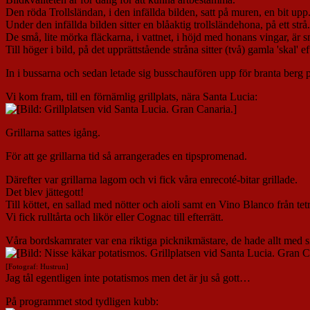
Den röda Trollsländan, i den infällda bilden, satt på muren, en bit upp
Under den infällda bilden sitter en blåaktig trollsländehona, på ett str
De små, lite mörka fläckarna, i vattnet, i höjd med honans vingar, är
Till höger i bild, på det upprättstående stråna sitter (två) gamla 'skal' ef
In i bussarna och sedan letade sig busschaufören upp för branta berg 
Vi kom fram, till en förnämlig grillplats, nära Santa Lucia:
Grillarna sattes igång.
För att ge grillarna tid så arrangerades en tipspromenad.
Därefter var grillarna lagom och vi fick våra enrecoté-bitar grillade.
Det blev jättegott!
Till köttet, en sallad med nötter och aioli samt en Vino Blanco från tetr
Vi fick rulltårta och likör eller Cognac till efterrätt.
Våra bordskamrater var ena riktiga picknikmästare, de hade allt med sig
[Fotograf: Hustrun]
Jag tål egentligen inte potatismos men det är ju så gott…
På programmet stod tydligen kubb: