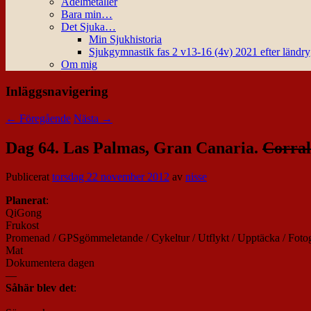
Ädelmetaller
Bara min…
Det Sjuka…
Min Sjukhistoria
Sjukgymnastik fas 2 v13-16 (4v) 2021 efter ländr
Om mig
Inläggsnavigering
←
Föregående
Nästa
→
Dag 64. Las Palmas, Gran Canaria.
Corral
Publicerat
torsdag 22 november 2012
av
nisse
Planerat
:
QiGong
Frukost
Promenad / GPSgömmeletande / Cykeltur / Utflykt / Upptäcka / Fotog
Mat
Dokumentera dagen
—
Såhär blev det
: