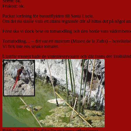
Sömn: ok.
Frukost: ok.
Packar iordning för bussutflykten till Santa Lucia.
Om det nu skulle vara ett attans regnande där så hittas det på något an
Först ska vi dock bese en tomatodling och den borde vara väderobero
Tomatodling… – det var ett museum (Museo de la Zafra) – besvikelse
Vi fick inte ens smaka tomater.
Utanför museet hade de vattenreservoarer och där fanns det Trollsländ
Bildkvaliteten är för dålig för att kunna artbestämma.