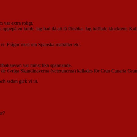
 var extra roligt.
s uppepå en kubb. Jag bad då att få försöka. Jag träffade klockrent. Kub
vi. Frågor mest om Spanska maträtter etc.
illbakaresan var minst lika spännande.
av de övriga Skandinaverna (veteranerna) kallades för Cran Canaria Gr
ch sedan gick vi ut.
or?