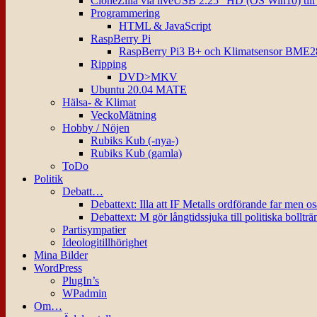
CloneZilla via liveUSB 2.25″ HD (OS Win10) til
Programmering
HTML & JavaScript
RaspBerry Pi
RaspBerry Pi3 B+ och Klimatsensor BME2
Ripping
DVD>MKV
Ubuntu 20.04 MATE
Hälsa- & Klimat
VeckoMätning
Hobby / Nöjen
Rubiks Kub (-nya-)
Rubiks Kub (gamla)
ToDo
Politik
Debatt…
Debattext: Illa att IF Metalls ordförande far men o
Debattext: M gör långtidssjuka till politiska bollträ
Partisympatier
Ideologitillhörighet
Mina Bilder
WordPress
PlugIn’s
WPadmin
Om…