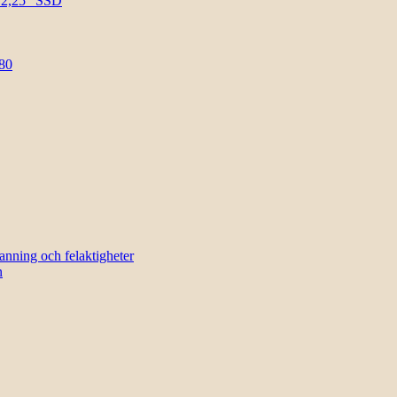
l 2,25″ SSD
80
sanning och felaktigheter
n