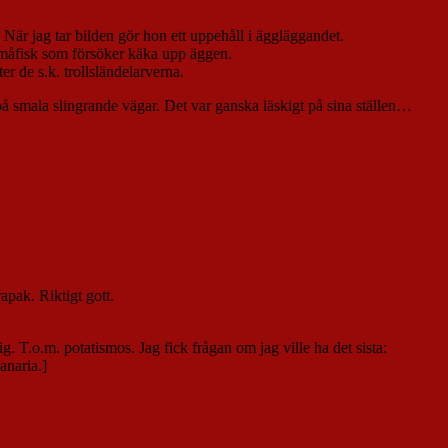
.
å. När jag tar bilden gör hon ett uppehåll i äggläggandet.
 småfisk som försöker käka upp äggen.
ter de s.k. trollsländelarverna.
på smala slingrande vägar. Det var ganska läskigt på sina ställen…
apak. Riktigt gott.
. T.o.m. potatismos. Jag fick frågan om jag ville ha det sista: