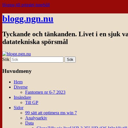
Hoppa till primärt innehåll
blogg.ngn.nu
Tyckande och tänkanden. Livet i en sjuk v
datatekniska spörsmål
Sök
Huvudmeny
Hem
Diverse
Fantomen nr 6-7 2023
Insändare
Till GP
Sidor
99 sätt att optimera ms win 7
Analysarkiv
Data