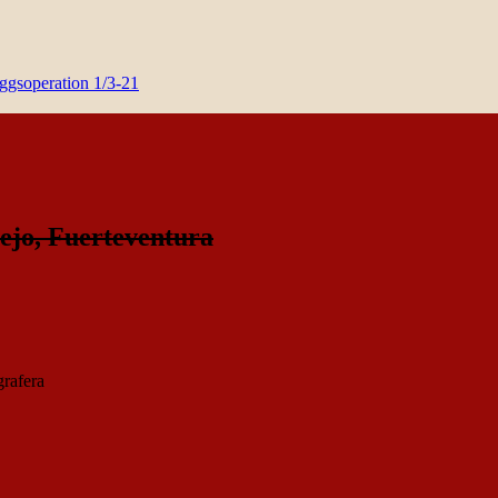
yggsoperation 1/3-21
ejo, Fuerteventura
rafera