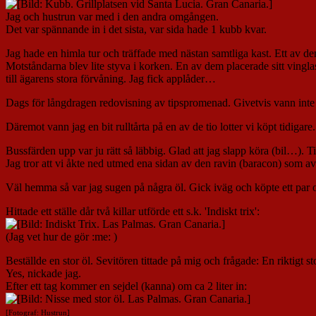
Jag och hustrun var med i den andra omgången.
Det var spännande in i det sista, var sida hade 1 kubb kvar.
Jag hade en himla tur och träffade med nästan samtliga kast. Ett av dem
Motståndarna blev lite styva i korken. En av dem placerade sitt vingla
till ägarens stora förvåning. Jag fick applåder…
Dags för långdragen redovisning av tipspromenad. Givetvis vann inte 
Däremot vann jag en bit rulltårta på en av de tio lotter vi köpt tidigare.
Bussfärden upp var ju rätt så läbbig. Glad att jag slapp köra (bil…). T
Jag tror att vi åkte ned utmed ena sidan av den ravin (baracon) som 
Väl hemma så var jag sugen på några öl. Gick iväg och köpte ett par o
Hittade ett ställe dår två killar utförde ett s.k. 'Indiskt trix':
(Jag vet hur de gör :me: )
Beställde en stor öl. Sevitören tittade på mig och frågade: En riktigt st
Yes, nickade jag.
Efter ett tag kommer en sejdel (kanna) om ca 2 liter in:
[Fotograf: Hustrun]