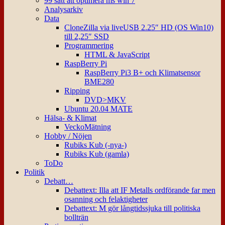
99 sätt att optimera ms win 7
Analysarkiv
Data
CloneZilla via liveUSB 2.25″ HD (OS Win10)
till 2,25″ SSD
Programmering
HTML & JavaScript
RaspBerry Pi
RaspBerry Pi3 B+ och Klimatsensor
BME280
Ripping
DVD>MKV
Ubuntu 20.04 MATE
Hälsa- & Klimat
VeckoMätning
Hobby / Nöjen
Rubiks Kub (-nya-)
Rubiks Kub (gamla)
ToDo
Politik
Debatt…
Debattext: Illa att IF Metalls ordförande far men
osanning och felaktigheter
Debattext: M gör långtidssjuka till politiska
bollträn