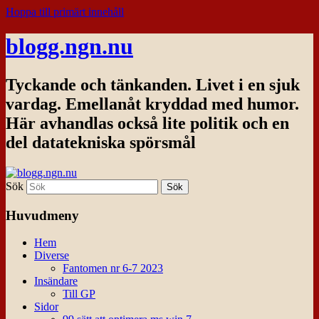
Hoppa till primärt innehåll
blogg.ngn.nu
Tyckande och tänkanden. Livet i en sjuk
vardag. Emellanåt kryddad med humor.
Här avhandlas också lite politik och en
del datatekniska spörsmål
Sök
Huvudmeny
Hem
Diverse
Fantomen nr 6-7 2023
Insändare
Till GP
Sidor