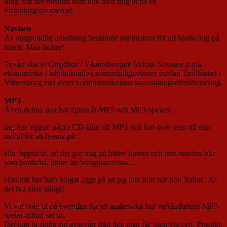
Idag var det hustrun som fick med mig ut på en
förmiddagspromenad.
Novisen
Av outgrundlig anledning bestämde sig hustrun för att bjuda mig på
lunch. Man tackar!
Tyvärr ska vi Onsjöbor / Vänersborgare förlora Novisen p.g.a.
ekonomiska / administrativa samordningsvinster mellan Trollhättan /
Vänersborg vad avser Gymnasieskolans samordningseffektivisering.
MP3
Även denna dag har ägnas åt MP3 och MP3-spelare.
Jag har 'rippat' några CD-låtar till MP3 och fört över dem till min
mobil för att lyssna på.
Har 'upptäckt' att det gör mig på bättre humör och min tinnitus blir
som bortblåst, bättre än hörapparaterna…
Hustrun har bara klagat 2ggr på att jag inte hört när hon 'kallat'. Är
det bra eller dåligt?
Vi var iväg ut på byggden för att undersöka hur verklighetens MP3-
spelar-utbud ser ut.
Det kan ju skilja sig avsevärt från den man får fram via t.ex. Prisjakt.