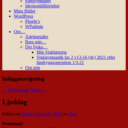
Partisympatier
Ideologitillhörighet
Mina Bilder
WordPress
PlugIn’s
WPadmin
Om…
Ädelmetaller
Bara min…
Det Sjuka…
Min Sjukhistoria
Sjukgymnastik fas 2 v13-16 (4v) 2021 efter
ländryggsoperation 1/3-21
Om mig
Inläggsnavigering
←
Föregående
Nästa
→
Ljuddag
Publicerat
fredag 1 februari 2013
av
nisse
Promenad