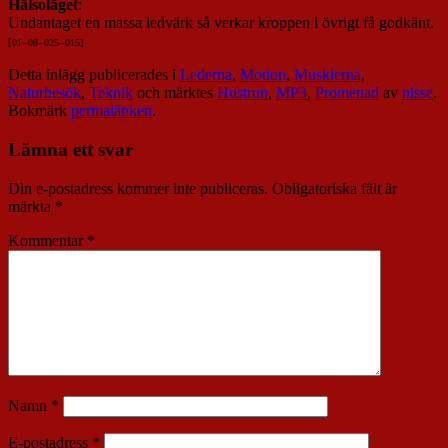
Hälsoläget
:
Undantaget en massa ledvärk så verkar kroppen i övrigt få godkänt.
[
01
–
08
–
025
–
015]
Detta inlägg publicerades i
Lederna
,
Motion
,
Musklerna
,
Naturbesök
,
Teknik
och märktes
Hustrun
,
MP3
,
Promenad
av
nisse
.
Bokmärk
permalänken
.
Lämna ett svar
Din e-postadress kommer inte publiceras.
Obligatoriska fält är
märkta
*
Kommentar
*
Namn
*
E-postadress
*