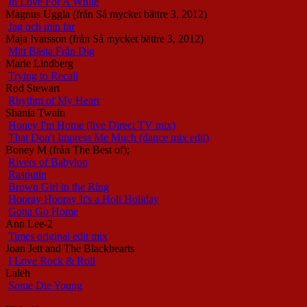
In Love For A While
Magnus Uggla (från Så mycket bättre 3, 2012)
Jag och min far
Maja Ivarsson (från Så mycket bättre 3, 2012)
Mitt Bästa Från Dig
Marie Lindberg
Trying to Recall
Rod Stewart
Rhythm of My Heart
Shania Twain
Honey I'm Home (live Direct TV mix)
That Don't Impress Me Much (dance mix edit)
Boney M (från The Best of);
Rivers of Babylon
Rasputin
Brown Girl in the Ring
Hooray Hooray It's a Holi Holiday
Gotta Go Home
Ann Lee-2
Times original edit mix
Joan Jett and The Blackhearts
I Love Rock & Roll
Laleh
Some Die Young