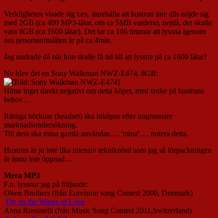
Verkligheten visade sig t.ex. innehålla att hustrun inte alls nöjde sig
med 2GB (ca 400 MP3-låtar, om ca 5MB vardera), nejdå, det skulle
vara 8GB (ca 1600 låtar). Det tar ca 106 timmar att lyssna igenom
om genomsnittslåten är på ca 4min.
Jag undrade då när hon skulle få tid till att lyssna på ca 1600 låtar?
Nu blev det en Sony Walkman NWZ-E474, 8GB:
Hittar inget direkt negativt om detta köpet, med tanke på hustruns
behov…
Riktiga hörlurar (headset) ska inköpas efter nogrannare
marknadsundersökning.
Till dess ska mina gamla användas…, 'mina'…, notera detta.
Hustrun är ju inte lika intensiv tekniknörd som jag så förpackningen
är ännu inte öppnad…
Mera MP3
F.n. lyssnar jag på följande:
Olsen Brothers (från Eurvision song Contest 2000, Denmark)
Fly on the Wings of Love
Anna Rossinelli (från Music Song Contest 2011,Switzerland)