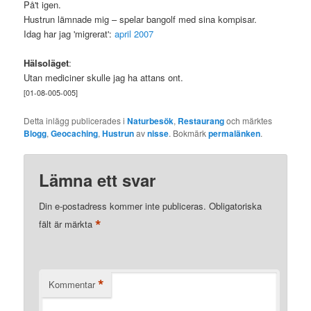
På't igen.
Hustrun lämnade mig – spelar bangolf med sina kompisar.
Idag har jag 'migrerat':
april 2007
Hälsoläget
:
Utan mediciner skulle jag ha attans ont.
[01-08-005-005]
Detta inlägg publicerades i
Naturbesök
,
Restaurang
och märktes
Blogg
,
Geocaching
,
Hustrun
av
nisse
. Bokmärk
permalänken
.
Lämna ett svar
Din e-postadress kommer inte publiceras.
Obligatoriska
*
fält är märkta
*
Kommentar