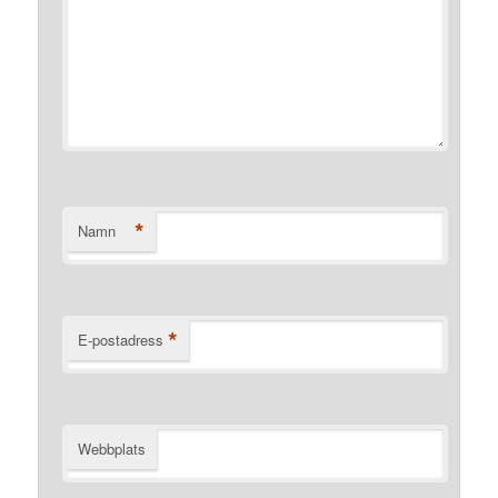
*
Namn
*
E-postadress
Webbplats