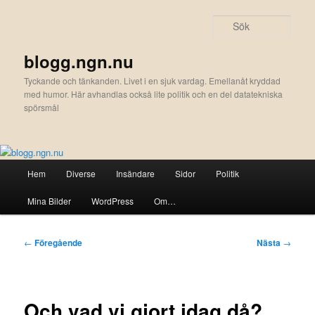
Hoppa
till
Sök
primärt
innehåll
blogg.ngn.nu
Tyckande och tänkanden. Livet i en sjuk vardag. Emellanåt kryddad
med humor. Här avhandlas också lite politik och en del datatekniska
spörsmål
Huvudmeny
Hem
Diverse
Insändare
Sidor
Politik
Mina Bilder
WordPress
Om…
Inläggsnavigering
←
Föregående
Nästa
→
Och vad vi gjort idag då?