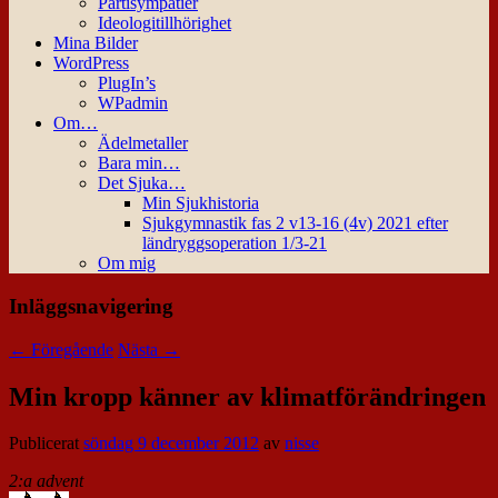
Partisympatier
Ideologitillhörighet
Mina Bilder
WordPress
PlugIn’s
WPadmin
Om…
Ädelmetaller
Bara min…
Det Sjuka…
Min Sjukhistoria
Sjukgymnastik fas 2 v13-16 (4v) 2021 efter
ländryggsoperation 1/3-21
Om mig
Inläggsnavigering
←
Föregående
Nästa
→
Min kropp känner av klimatförändringen
Publicerat
söndag 9 december 2012
av
nisse
2:a advent