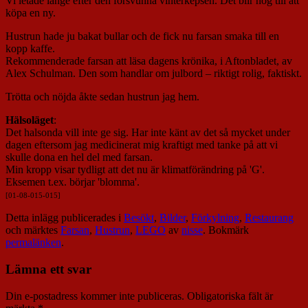
Vi letade länge efter den försvunna vinterkepsen. Det blir nog till att
köpa en ny.
Hustrun hade ju bakat bullar och de fick nu farsan smaka till en
kopp kaffe.
Rekommenderade farsan att läsa dagens krönika, i Aftonbladet, av
Alex Schulman. Den som handlar om julbord – riktigt rolig, faktiskt.
Trötta och nöjda åkte sedan hustrun jag hem.
Hälsoläget
:
Det halsonda vill inte ge sig. Har inte känt av det så mycket under
dagen eftersom jag medicinerat mig kraftigt med tanke på att vi
skulle dona en hel del med farsan.
Min kropp visar tydligt att det nu är klimatförändring på 'G'.
Eksemen t.ex. börjar 'blomma'.
[01-08-015-015]
Detta inlägg publicerades i
Besökt
,
Bilder
,
Förkylning
,
Restaurang
och märktes
Farsan
,
Hustrun
,
LEGO
av
nisse
. Bokmärk
permalänken
.
Lämna ett svar
Din e-postadress kommer inte publiceras.
Obligatoriska fält är