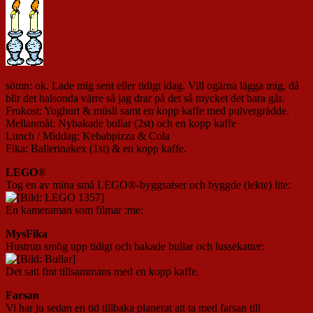
sömn: ok. Lade mig sent eller tidigt idag. Vill ogärna lägga mig, då
blir det halsonda värre så jag drar på det så mycket det bara går.
Frukost: Yoghurt & müsli samt en kopp kaffe med pulvergrädde.
Mellanmål: Nybakade bullar (2st) och en kopp kaffe
Lunch / Middag: Kebabpizza & Cola
Fika: Ballerinakex (1st) & en kopp kaffe.
LEGO
®
Tog en av mina små LEGO®-byggsatser och byggde (lekte) lite:
En kameraman som filmar :me:
MysFika
Hustrun smög upp tidigt och bakade bullar och lussekatter:
Det satt fint tillsammans med en kopp kaffe.
Farsan
Vi har ju sedan en tid tillbaka planerat att ta med farsan till