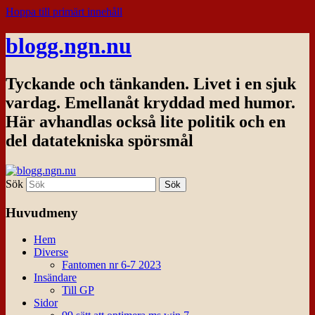
Hoppa till primärt innehåll
blogg.ngn.nu
Tyckande och tänkanden. Livet i en sjuk
vardag. Emellanåt kryddad med humor.
Här avhandlas också lite politik och en
del datatekniska spörsmål
Sök
Huvudmeny
Hem
Diverse
Fantomen nr 6-7 2023
Insändare
Till GP
Sidor