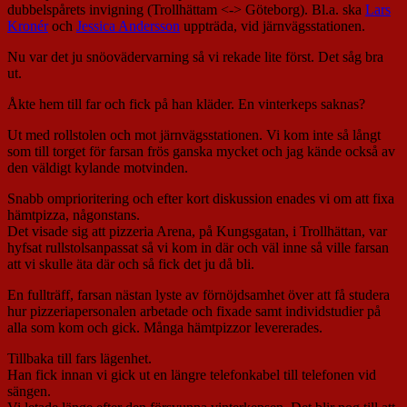
dubbelspårets invigning (Trollhättam <-> Göteborg). Bl.a. ska
Lars
Kronér
och
Jessica Andersson
uppträda, vid järnvägsstationen.
Nu var det ju snöovädervarning så vi rekade lite först. Det såg bra
ut.
Åkte hem till far och fick på han kläder. En vinterkeps saknas?
Ut med rollstolen och mot järnvägsstationen. Vi kom inte så långt
som till torget för farsan frös ganska mycket och jag kände också av
den väldigt kylande motvinden.
Snabb omprioritering och efter kort diskussion enades vi om att fixa
hämtpizza, någonstans.
Det visade sig att pizzeria Arena, på Kungsgatan, i Trollhättan, var
hyfsat rullstolsanpassat så vi kom in där och väl inne så ville farsan
att vi skulle äta där och så fick det ju då bli.
En fullträff, farsan nästan lyste av förnöjdsamhet över att få studera
hur pizzeriapersonalen arbetade och fixade samt individstudier på
alla som kom och gick. Många hämtpizzor levererades.
Tillbaka till fars lägenhet.
Han fick innan vi gick ut en längre telefonkabel till telefonen vid
sängen.