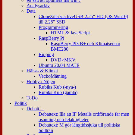
99 sätt att optimera ms win 7
Analysarkiv
Data
CloneZilla via liveUSB 2.25″ HD (OS Win10)
till 2,25″ SSD
Programmering
HTML & JavaScript
RaspBerry Pi
RaspBerry Pi3 B+ och Klimatsensor
BME280
Ripping
DVD>MKV
Ubuntu 20.04 MATE
Hälsa- & Klimat
VeckoMätning
Hobby / Nöjen
Rubiks Kub (-nya-)
Rubiks Kub (gamla)
ToDo
Politik
Debatt…
Debattext: Illa att IF Metalls ordförande far men
osanning och felaktigheter
Debattext: M gör långtidssjuka till politiska
bollträn