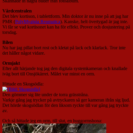
Skannade in några bilder från fotoalbum.
Vårdcentralen
Det blev kortison, i tablettform. Min doktor är nu inne på att jag har
PMR (
PolyMyalgia Reumatica
). Kanske, helt övertygad är jag inte.
Vi får se vad kortisonet kan ha för effekt. Prover och dosjustering på
torsdag.
Bilen
Nu har jag pillat bort rost och kletat på lack och klarlack. Tror inte
det håller något vidare.
Ormjakt
Efter allt härjande tog jag den digitala systemkameran och knallade
iväg bort till Onsjökärret. Målet var minst en orm.
Hittade en Skogsödla:
Den gömmer sig lite under de torra grässtråna.
Varkje gång jag trycker på avtryckaren så ger kameran ifrån sig ljud.
Det hörde skogsödlan för den liksom ryckte till var gång jag tryckte
av.
Och så hittade jeg en orm, till slut, en huggormshona: