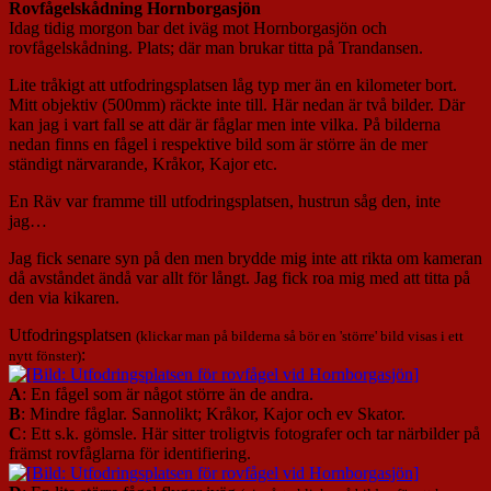
Rovfågelskådning Hornborgasjön
Idag tidig morgon bar det iväg mot Hornborgasjön och
rovfågelskådning. Plats; där man brukar titta på Trandansen.
Lite tråkigt att utfodringsplatsen låg typ mer än en kilometer bort.
Mitt objektiv (500mm) räckte inte till. Här nedan är två bilder. Där
kan jag i vart fall se att där är fåglar men inte vilka. På bilderna
nedan finns en fågel i respektive bild som är större än de mer
ständigt närvarande, Kråkor, Kajor etc.
En Räv var framme till utfodringsplatsen, hustrun såg den, inte
jag…
Jag fick senare syn på den men brydde mig inte att rikta om kameran
då avståndet ändå var allt för långt. Jag fick roa mig med att titta på
den via kikaren.
Utfodringsplatsen
(klickar man på bilderna så bör en 'större' bild visas i ett
:
nytt fönster)
A
: En fågel som är något större än de andra.
B
: Mindre fåglar. Sannolikt; Kråkor, Kajor och ev Skator.
C
: Ett s.k. gömsle. Här sitter troligtvis fotografer och tar närbilder på
främst rovfåglarna för identifiering.