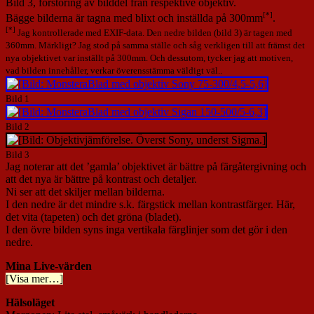
Bild 3, förstoring av bilddel från respektive objektiv.
[*]
Bägge bilderna är tagna med blixt och inställda på 300mm
.
[*]
Jag kontrollerade med EXIF-data. Den nedre bilden (bild 3) är tagen med
360mm. Märkligt? Jag stod på samma ställe och såg verkligen till att främst det
nya objektivet var inställt på 300mm. Och dessutom, tycker jag att motiven,
vad bilden innehåller, verkar överensstämma väldigt väl..
Bild 1
Bild 2
Bild 3
Jag noterar att det ’gamla’ objektivet är bättre på färgåtergivning och
att det nya är bättre på kontrast och detaljer.
Ni ser att det skiljer mellan bilderna.
I den nedre är det mindre s.k. färgstick mellan kontrastfärger. Här,
det vita (tapeten) och det gröna (bladet).
I den övre bilden syns inga vertikala färglinjer som det gör i den
nedre.
Mina Live-värden
[Visa mer…]
Hälsoläget