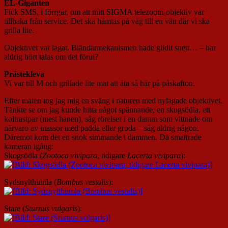
EL-Giganten
Fick SMS, i förrgår, om att mitt SIGMA telezoom-objektiv var
tillbaka från service. Det ska hämtas på väg till en vän där vi ska
grilla lite.
Objektivet var lagat. Bländarmekanismen hade glidit snett… – har
aldrig hört talas om det förut?
Prästekleva
Vi var till M och grillade lite mat att äta så här på påskafton.
Efter maten tog jag mig en sväng i naturen med nylagade objektivet.
Tänkte se om jag kunde hitta något spännande; en skogsödla, ett
koltrastpar (mest hanen), såg rörelser i en damm som vittnade om
närvaro av massor med padda eller groda – såg aldrig någon.
Däremot kom det en snok simmande i dammen. Då smattrade
kameran igång:
Skogsödla (
Zootoca vivipara
, tidigare
Lacerta vivipara
):
Sydsnylthumla (
Bombus vestalis
):
Stare (
Sturnus vulgaris
):