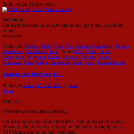
Snok i vatten (
Natrix natrix
):
Hälsoläget
:
Har känts bra men nu (ca halv åtta) är min 'peng' slut, nu blir det
sängen.
[01-05-015-035]
Publicerat i
Besökt
,
Bilder
,
Djur
,
Foto
,
Lederna
,
Ländrygg
,
Motion
,
Musklerna
,
Naturbesök
,
Trött
|
Märkt
GPS
,
Grilla
,
Groda
,
Gröngöling
,
Huggorm
,
Humla
,
Hustrun
,
Objektiv
,
Padda
,
Promenad
,
Påsk
,
Rådjur
,
Skogsödla
,
Snok
,
Stare
|
Lämna ett svar
Istanes vad trött jag är…
Publicerat
söndag 17 april 2011
av
nisse
Svara
sömn; ok.
Orkar inte prestera något mer idag.
Har naturpromenerat. Gömt geocache. Tagit bilder på tre snokar.
Filmat en. Åkt till överby och köpt lite tillbehör till ytterligare en
GPSgömma som är lite mer 'avancerad'.