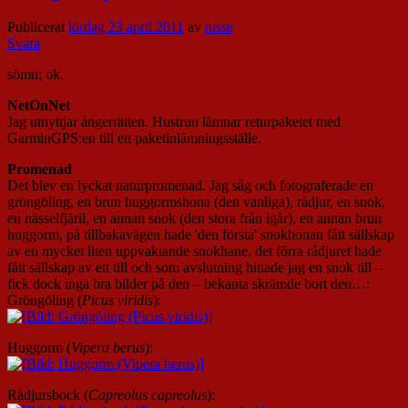
Publicerat
lördag 23 april 2011
av
nisse
Svara
sömn; ok.
NetOnNet
Jag utnyttjar ångerrätten.
Hustrun lämnar returpaketet med
GarminGPS:en till ett paketinlämningsställe.
Promenad
Det blev en lyckat naturpromenad. Jag såg och fotograferade en
gröngöling, en brun huggormshona (den vanliga), rådjur, en snok,
en nässelfjäril, en annan snok (den stora från igår), en annan brun
huggorm, på tillbakavägen hade 'den första' snokhonan fått sällskap
av en mycket liten uppvaktande snokhane, det förra rådjuret hade
fått sällskap av ett till och som avslutning hittade jag en snok till –
fick dock inga bra bilder på den – bekanta skrämde bort den…:
Gröngöling (
Picus viridis
):
Huggorm (
Vipera berus
):
Rådjursbock (
Capreolus capreolus
):