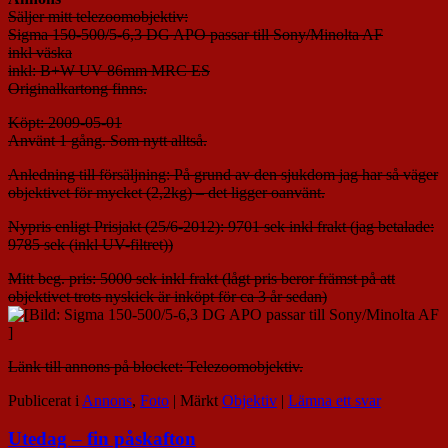
Säljer mitt telezoomobjektiv:
Sigma 150-500/5-6,3 DG APO passar till Sony/Minolta AF
inkl väska
inkl: B+W UV 86mm MRC ES
Originalkartong finns.
Köpt: 2009-05-01
Använt 1 gång. Som nytt alltså.
Anledning till försäljning: På grund av den sjukdom jag har så väger
objektivet för mycket (2,2kg) – det ligger oanvänt.
Nypris enligt Prisjakt (25/6-2012): 9701 sek inkl frakt (jag betalade:
9785 sek (inkl UV-filtret))
Mitt beg. pris: 5000 sek inkl frakt (lågt pris beror främst på att
objektivet trots nyskick är inköpt för ca 3 år sedan)
Länk till annons på blocket: Telezoomobjektiv.
Publicerat i
Annons
,
Foto
|
Märkt
Objektiv
|
Lämna ett svar
Utedag – fin påskafton