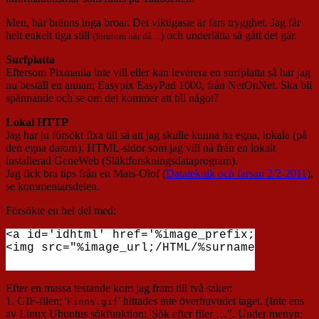
Men, här bränns inga broar. Det viktigaste är fars trygghet. Jag får
helt enkelt tiga still
och underlätta så gått det går.
(förutom här då…)
Surfplatta
Eftersom Pixmania inte vill eller kan leverera en surfplatta så har jag
nu beställ en annan; Easypix EasyPad 1000, från NetOnNet. Ska bli
spännande och se om det kommer att bli något?
Lokal HTTP
Jag har ju försökt fixa till så att jag skulle kunna ha egna, lokala (på
den egna datorn), HTML-sidor som jag vill nå från en lokalt
installerad GeneWeb (Släktforskningsdataprogram).
Jag fick bra tips från en Mats-Olof (
Datateknik och farsan 2/2-2011
),
se kommentarsdelen.
Försökte en hel del med:
<a id='idhtml' href='%image_prefix;/HTML/%su
Efter en massa testande kom jag fram till två saker:
1. GIF-filen; '
' hittades inte överhuvudet taget. (Inte ens
Finns.gif
av Linux Ubuntus sökfunktion: 'Sök efter filer …". Under menyn: