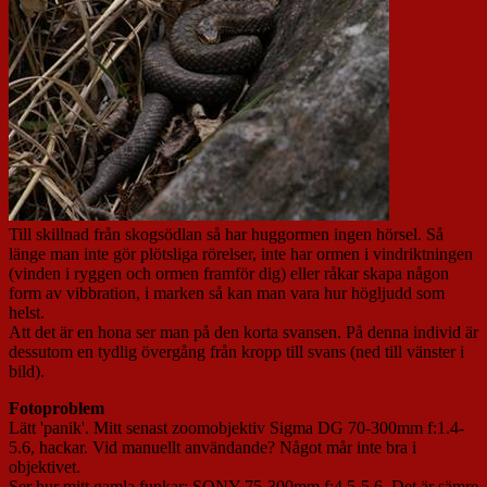
Till skillnad från skogsödlan så har huggormen ingen hörsel. Så
länge man inte gör plötsliga rörelser, inte har ormen i vindriktningen
(vinden i ryggen och ormen framför dig) eller råkar skapa någon
form av vibbration, i marken så kan man vara hur högljudd som
helst.
Att det är en hona ser man på den korta svansen. På denna individ är
dessutom en tydlig övergång från kropp till svans (ned till vänster i
bild).
Fotoproblem
Lätt 'panik'. Mitt senast zoomobjektiv Sigma DG 70-300mm f:1.4-
5.6, hackar. Vid manuellt användande? Något mår inte bra i
objektivet.
Ser hur mitt gamla funkar: SONY 75-300mm f:4.5-5.6. Det är sämre