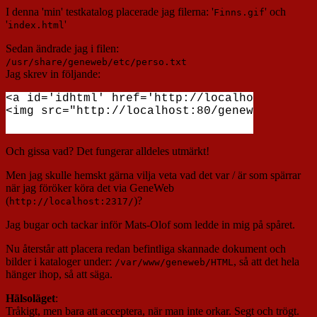
I denna 'min' testkatalog placerade jag filerna: '
' och
Finns.gif
'
'
index.html
Sedan ändrade jag i filen:
/usr/share/geneweb/etc/perso.txt
Jag skrev in följande:
<a id='idhtml' href='http://localhost:80/gen
Och gissa vad? Det fungerar alldeles utmärkt!
Men jag skulle hemskt gärna vilja veta vad det var / är som spärrar
när jag föröker köra det via GeneWeb
(
)?
http://localhost:2317/
Jag bugar och tackar inför Mats-Olof som ledde in mig på spåret.
Nu återstår att placera redan befintliga skannade dokument och
bilder i kataloger under:
, så att det hela
/var/www/geneweb/HTML
hänger ihop, så att säga.
Hälsoläget
:
Tråkigt, men bara att acceptera, när man inte orkar. Segt och trögt.