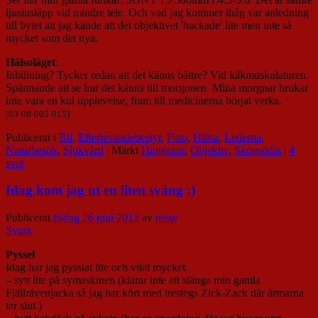
ljusinsläpp vid mindre tele. Och vad jag kommer ihåg var anledning
till bytet att jag kände att det objektivet 'hackade' lite men inte så
mycket som det nya.
Hälsoläget
:
Inbillning? Tycker redan att det känns bättre? Vid käkmuskulaturen.
Spännande att se hur det känns till morgonen. Mina morgnar brukar
inte vara en kul upplevelse, fram till medicinerna börjat verka.
[03-08-005-015]
Publicerat i
Bil
,
Efterlevandebestyr
,
Foto
,
Hälsa
,
Lederna
,
Naturbesök
,
Sjukvård
|
Märkt
Huggorm
,
Objektiv
,
Skogsödla
|
4
svar
Idag kom jag ut en liten sväng :)
Publicerat
tisdag 26 juni 2012
av
nisse
Svara
Pyssel
Idag har jag pysslat lite och vilat mycket.
– sytt lite på symaskinen (klarar inte att slänga min gamla
Fjällrävenjacka så jag har kört med trestegs Zick-Zack där ärmarna
tar slut.)