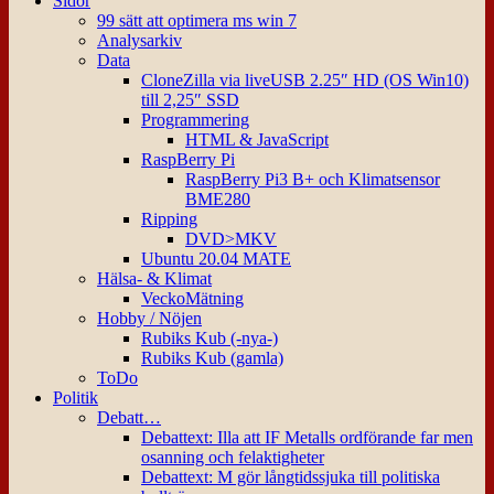
Sidor
99 sätt att optimera ms win 7
Analysarkiv
Data
CloneZilla via liveUSB 2.25″ HD (OS Win10)
till 2,25″ SSD
Programmering
HTML & JavaScript
RaspBerry Pi
RaspBerry Pi3 B+ och Klimatsensor
BME280
Ripping
DVD>MKV
Ubuntu 20.04 MATE
Hälsa- & Klimat
VeckoMätning
Hobby / Nöjen
Rubiks Kub (-nya-)
Rubiks Kub (gamla)
ToDo
Politik
Debatt…
Debattext: Illa att IF Metalls ordförande far men
osanning och felaktigheter
Debattext: M gör långtidssjuka till politiska