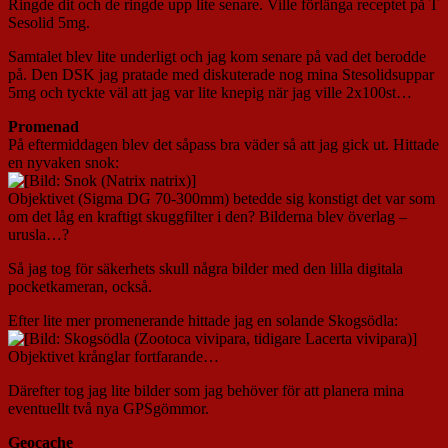
Ringde dit och de ringde upp lite senare. Ville förlänga receptet på T
Sesolid 5mg.
Samtalet blev lite underligt och jag kom senare på vad det berodde
på. Den DSK jag pratade med diskuterade nog mina Stesolidsuppar
5mg och tyckte väl att jag var lite knepig när jag ville 2x100st…
Promenad
På eftermiddagen blev det såpass bra väder så att jag gick ut. Hittade
en nyvaken snok:
Objektivet (Sigma DG 70-300mm) betedde sig konstigt det var som
om det låg en kraftigt skuggfilter i den? Bilderna blev överlag –
urusla…?
Så jag tog för säkerhets skull några bilder med den lilla digitala
pocketkameran, också.
Efter lite mer promenerande hittade jag en solande Skogsödla:
Objektivet krånglar fortfarande…
Därefter tog jag lite bilder som jag behöver för att planera mina
eventuellt två nya GPSgömmor.
Geocache