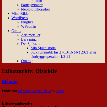
bollträn
Partisympatier
Ideologitillhörighet
Mina Bilder
WordPress
PlugIn’s
WPadmin
Om…
Ädelmetaller
Bara min…
Det Sjuka…
Min Sjukhistoria
Sjukgymnastik fas 2 v13-16 (4v) 2021 efter
ländryggsoperation 1/3-21
Om mig
Etikettarkiv:
Objektiv
Måndag
Publicerat
måndag 14 april 2014
av
nisse
4
Efterlevandebestyr