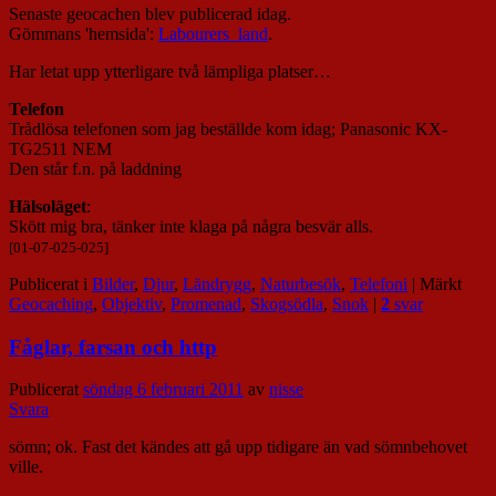
Senaste geocachen blev publicerad idag.
Gömmans 'hemsida':
Labourers_land
.
Har letat upp ytterligare två lämpliga platser…
Telefon
Trådlösa telefonen som jag beställde kom idag; Panasonic KX-
TG2511 NEM
Den står f.n. på laddning
Hälsoläget
:
Skött mig bra, tänker inte klaga på några besvär alls.
[01-07-025-025]
Publicerat i
Bilder
,
Djur
,
Ländrygg
,
Naturbesök
,
Telefoni
|
Märkt
Geocaching
,
Objektiv
,
Promenad
,
Skogsödla
,
Snok
|
2
svar
Fåglar, farsan och http
Publicerat
söndag 6 februari 2011
av
nisse
Svara
sömn; ok. Fast det kändes att gå upp tidigare än vad sömnbehovet
ville.