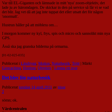
Var till EL-Giganten och lämnade in mitt 'nya' zoom-objektiv, det
lade ju av häromdagen. De skickar in den på service så får vi se vad
det blir. Jag vet då att jag inte tappat det eller utsatt det för någon
'onormalt'.
Hustrun håller på att möblera om…
I morgon kommer ny kyl, frys, spis och micro och sannolikt min nya
GPS.
Åsså ska jag granska bilderna på ormarna.
[01-02-025-035]
Publicerat i
Ländrygg
,
Motion
,
Naturbesök
,
Trött
|
Märkt
Geocaching
,
Hustrun
,
Objektiv
|
Lämna ett svar
Det blev lite naturbesök
Publicerat
torsdag 14 april 2011
av
nisse
2
sömn; ok.
Vårdcentralen