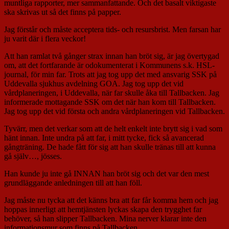
muntliga rapporter, mer sammanfattande. Och det basalt viktigaste
ska skrivas ut så det finns på papper.
Jag förstår och måste acceptera tids- och resursbrist. Men farsan har
ju varit där i flera veckor!
Att han ramlat två gånger strax innan han bröt sig, är jag övertygad
om, att det fortfarande är odokumenterat i Kommunens s.k. HSL-
journal, för min far. Trots att jag tog upp det med ansvarig SSK på
Uddevalla sjukhus avdelning GOA. Jag tog upp det vid
vårdplaneringen, i Uddevalla, när far skulle åka till Tallbacken. Jag
informerade mottagande SSK om det när han kom till Tallbacken.
Jag tog upp det vid första och andra vårdplaneringen vid Tallbacken.
Tyvärr, men det verkar som att de helt enkelt inte brytt sig i vad som
hänt innan. Inte undra på att far, i mitt tycke, fick så avancerad
gångträning. De hade fått för sig att han skulle tränas till att kunna
gå själv…, jösses.
Han kunde ju inte gå INNAN han bröt sig och det var den mest
grundläggande anledningen till att han föll.
Jag måste nu tycka att det känns bra att far får komma hem och jag
hoppas innerligt att hemtjänsten lyckas skapa den trygghet far
behöver, så han slipper Tallbacken. Mina nerver klarar inte den
informationsmur som finns på Tallbacken.