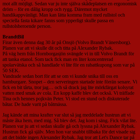
mot allt möjligt. Sedan var ju inte själva skådeplatsen en ergonomisk
dröm – för en dålig kropp och rygg. Däremot mycket
handikappvänligt. Man kan lätta komma fram med rullstol och
speciella fasta kikare fanns som ypperligt skulle passa en
rullstolsberoende person.
BrandtBil
Firar även denna dag 30 år på Onsjö (Volvo Brandt Vänersborg).
Planen var att vi skulle dit och titta på Alexander Rybak.
På väg hem från Hornborgasjön svängde vi in till Volvo Brandt för
att tanka etanol. Som tack fick man en liter koncentrerad
spolarvätska och så handlade vi lite för en rabattkupong som var på
50 SEK.
Vandrade sedan bort för att se om vi kunde snika till oss en
hamburgare. Snopet – den serveringen startade inte förrän senare. Vi
fick en bit tårta, tror jag… och så drack jag lite mörkfärgat kolsyrat
vatten med smak av cola. En kopp kaffe blev det också. Vi träffade
Tina och hennes pojkvän Peter. Vi stod en stund och diskuterade
båtar. De hade varit på båtmässa.
Jag kände att mina krafter var slut så jag meddelade hustrun att vi
måste åka hem, med mig. Så blev det. Jag kom i säng. Fick vilat lite.
Planen var ju att vi sedan skulle gå och lyssna på Alexander Rybak.
Hustrun fick gå själv. Men hon var snabbt tillbaka för det visade sig
att det bidde ingen Alexander Rybak. Jag tror att Let's Dance tar på