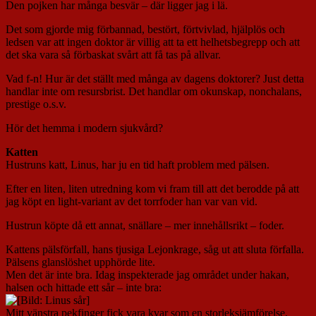
Den pojken har många besvär – där ligger jag i lä.
Det som gjorde mig förbannad, bestört, förtvivlad, hjälplös och
ledsen var att ingen doktor är villig att ta ett helhetsbegrepp och att
det ska vara så förbaskat svårt att få tas på allvar.
Vad f-n! Hur är det ställt med många av dagens doktorer? Just detta
handlar inte om resursbrist. Det handlar om okunskap, nonchalans,
prestige o.s.v.
Hör det hemma i modern sjukvård?
Katten
Hustruns katt, Linus, har ju en tid haft problem med pälsen.
Efter en liten, liten utredning kom vi fram till att det berodde på att
jag köpt en light-variant av det torrfoder han var van vid.
Hustrun köpte då ett annat, snällare – mer innehållsrikt – foder.
Kattens pälsförfall, hans tjusiga Lejonkrage, såg ut att sluta förfalla.
Pälsens glanslöshet upphörde lite.
Men det är inte bra. Idag inspekterade jag området under hakan,
halsen och hittade ett sår – inte bra:
Mitt vänstra pekfinger fick vara kvar som en storleksjämförelse.