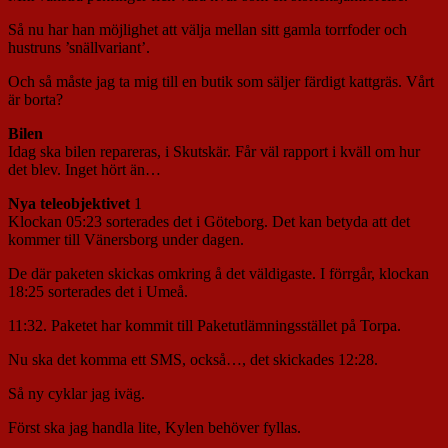
Så nu har han möjlighet att välja mellan sitt gamla torrfoder och
hustruns ’snällvariant’.
Och så måste jag ta mig till en butik som säljer färdigt kattgräs. Vårt
är borta?
Bilen
Idag ska bilen repareras, i Skutskär. Får väl rapport i kväll om hur
det blev. Inget hört än…
Nya teleobjektivet
1
Klockan 05:23 sorterades det i Göteborg. Det kan betyda att det
kommer till Vänersborg under dagen.
De där paketen skickas omkring å det väldigaste. I förrgår, klockan
18:25 sorterades det i Umeå.
11:32. Paketet har kommit till Paketutlämningsstället på Torpa.
Nu ska det komma ett SMS, också…, det skickades 12:28.
Så ny cyklar jag iväg.
Först ska jag handla lite, Kylen behöver fyllas.