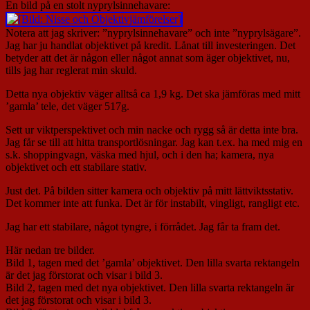
En bild på en stolt nyprylsinnehavare:
Notera att jag skriver: ”nyprylsinnehavare” och inte ”nyprylsägare”.
Jag har ju handlat objektivet på kredit. Lånat till investeringen. Det
betyder att det är någon eller något annat som äger objektivet, nu,
tills jag har reglerat min skuld.
Detta nya objektiv väger alltså ca 1,9 kg. Det ska jämföras med mitt
’gamla’ tele, det väger 517g.
Sett ur viktperspektivet och min nacke och rygg så är detta inte bra.
Jag får se till att hitta transportlösningar. Jag kan t.ex. ha med mig en
s.k. shoppingvagn, väska med hjul, och i den ha; kamera, nya
objektivet och ett stabilare stativ.
Just det. På bilden sitter kamera och objektiv på mitt lättviktsstativ.
Det kommer inte att funka. Det är för instabilt, vingligt, rangligt etc.
Jag har ett stabilare, något tyngre, i förrådet. Jag får ta fram det.
Här nedan tre bilder.
Bild 1, tagen med det ’gamla’ objektivet. Den lilla svarta rektangeln
är det jag förstorat och visar i bild 3.
Bild 2, tagen med det nya objektivet. Den lilla svarta rektangeln är
det jag förstorat och visar i bild 3.