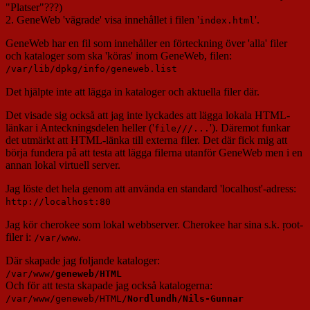
"Platser"???)
2. GeneWeb 'vägrade' visa innehållet i filen '
'.
index.html
GeneWeb har en fil som innehåller en förteckning över 'alla' filer
och kataloger som ska 'köras' inom GeneWeb, filen:
/var/lib/dpkg/info/geneweb.list
Det hjälpte inte att lägga in kataloger och aktuella filer där.
Det visade sig också att jag inte lyckades att lägga lokala HTML-
länkar i Anteckningsdelen heller ('
'). Däremot funkar
file///...
det utmärkt att HTML-länka till externa filer. Det där fick mig att
börja fundera på att testa att lägga filerna utanför GeneWeb men i en
annan lokal virtuell server.
Jag löste det hela genom att använda en standard 'localhost'-adress:
http://localhost:80
Jag kör cherokee som lokal webbserver. Cherokee har sina s.k. ŗoot-
filer i:
.
/var/www
Där skapade jag foljande kataloger:
/var/www/
geneweb/HTML
Och för att testa skapade jag också katalogerna:
/var/www/geneweb/HTML/
Nordlundh/Nils-Gunnar