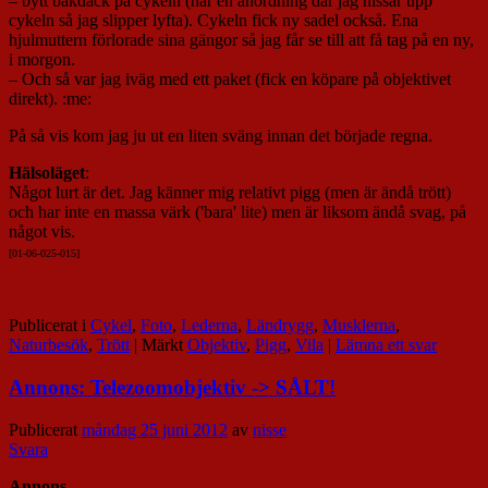
– bytt bakdäck på cykeln (har en anordning där jag hissar upp
cykeln så jag slipper lyfta). Cykeln fick ny sadel också. Ena
hjulmuttern förlorade sina gängor så jag får se till att få tag på en ny,
i morgon.
– Och så var jag iväg med ett paket (fick en köpare på objektivet
direkt). :me:
På så vis kom jag ju ut en liten sväng innan det började regna.
Hälsoläget
:
Något lurt är det. Jag känner mig relativt pigg (men är ändå trött)
och har inte en massa värk ('bara' lite) men är liksom ändå svag, på
något vis.
[01-06-025-015]
Publicerat i
Cykel
,
Foto
,
Lederna
,
Ländrygg
,
Musklerna
,
Naturbesök
,
Trött
|
Märkt
Objektiv
,
Pigg
,
Vila
|
Lämna ett svar
Annons: Telezoomobjektiv -> SÅLT!
Publicerat
måndag 25 juni 2012
av
nisse
Svara
Annons