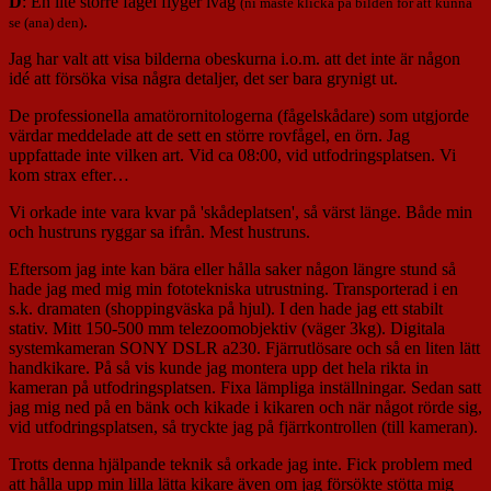
D
: En lite större fågel flyger iväg
(ni måste klicka på bilden för att kunna
.
se (ana) den)
Jag har valt att visa bilderna obeskurna i.o.m. att det inte är någon
idé att försöka visa några detaljer, det ser bara grynigt ut.
De professionella amatörornitologerna (fågelskådare) som utgjorde
värdar meddelade att de sett en större rovfågel, en örn. Jag
uppfattade inte vilken art. Vid ca 08:00, vid utfodringsplatsen. Vi
kom strax efter…
Vi orkade inte vara kvar på 'skådeplatsen', så värst länge. Både min
och hustruns ryggar sa ifrån. Mest hustruns.
Eftersom jag inte kan bära eller hålla saker någon längre stund så
hade jag med mig min fototekniska utrustning. Transporterad i en
s.k. dramaten (shoppingväska på hjul). I den hade jag ett stabilt
stativ. Mitt 150-500 mm telezoomobjektiv (väger 3kg). Digitala
systemkameran SONY DSLR a230. Fjärrutlösare och så en liten lätt
handkikare. På så vis kunde jag montera upp det hela rikta in
kameran på utfodringsplatsen. Fixa lämpliga inställningar. Sedan satt
jag mig ned på en bänk och kikade i kikaren och när något rörde sig,
vid utfodringsplatsen, så tryckte jag på fjärrkontrollen (till kameran).
Trotts denna hjälpande teknik så orkade jag inte. Fick problem med
att hålla upp min lilla lätta kikare även om jag försökte stötta mig