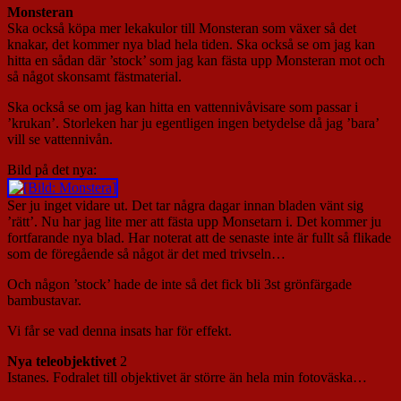
Monsteran
Ska också köpa mer lekakulor till Monsteran som växer så det
knakar, det kommer nya blad hela tiden. Ska också se om jag kan
hitta en sådan där ’stock’ som jag kan fästa upp Monsteran mot och
så något skonsamt fästmaterial.
Ska också se om jag kan hitta en vattennivåvisare som passar i
’krukan’. Storleken har ju egentligen ingen betydelse då jag ’bara’
vill se vattennivån.
Bild på det nya:
Ser ju inget vidare ut. Det tar några dagar innan bladen vänt sig
’rätt’. Nu har jag lite mer att fästa upp Monsetarn i. Det kommer ju
fortfarande nya blad. Har noterat att de senaste inte är fullt så flikade
som de föregående så något är det med trivseln…
Och någon ’stock’ hade de inte så det fick bli 3st grönfärgade
bambustavar.
Vi får se vad denna insats har för effekt.
Nya teleobjektivet
2
Istanes. Fodralet till objektivet är större än hela min fotoväska…