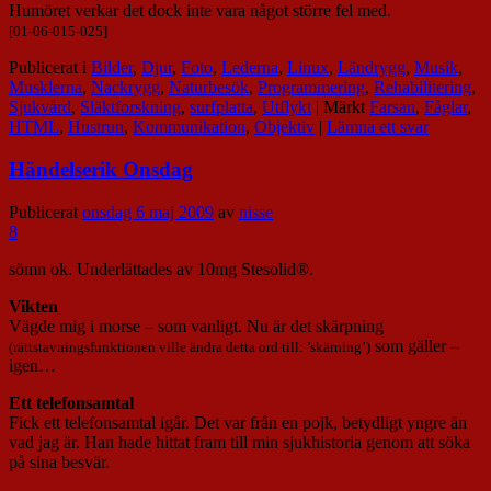
Humöret verkar det dock inte vara något större fel med.
[01-06-015-025]
Publicerat i
Bilder
,
Djur
,
Foto
,
Lederna
,
Linux
,
Ländrygg
,
Musik
,
Musklerna
,
Nackrygg
,
Naturbesök
,
Programmering
,
Rehabilitering
,
Sjukvård
,
Släktforskning
,
surfplatta
,
Utflykt
|
Märkt
Farsan
,
Fåglar
,
HTML
,
Hustrun
,
Kommunikation
,
Objektiv
|
Lämna ett svar
Händelserik Onsdag
Publicerat
onsdag 6 maj 2009
av
nisse
8
sömn ok. Underlättades av 10mg Stesolid®.
Vikten
Vägde mig i morse – som vanligt. Nu är det skärpning
som gäller –
(rättstavningsfunktionen ville ändra detta ord till: ’skärning’)
igen…
Ett telefonsamtal
Fick ett telefonsamtal igår. Det var från en pojk, betydligt yngre än
vad jag är. Han hade hittat fram till min sjukhistoria genom att söka
på sina besvär.