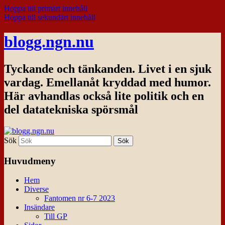
Hoppa till primärt innehåll
Hoppa till sekundärt innehåll
blogg.ngn.nu
Tyckande och tänkanden. Livet i en sjuk
vardag. Emellanåt kryddad med humor.
Här avhandlas också lite politik och en
del datatekniska spörsmål
Sök
Huvudmeny
Hem
Diverse
Fantomen nr 6-7 2023
Insändare
Till GP