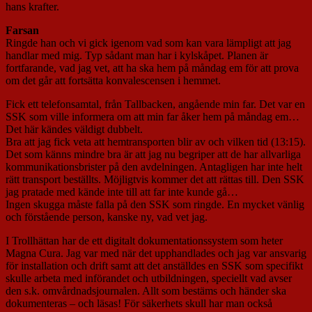
hans krafter.
Farsan
Ringde han och vi gick igenom vad som kan vara lämpligt att jag
handlar med mig. Typ sådant man har i kylskåpet. Planen är
fortfarande, vad jag vet, att ha ska hem på måndag em för att prova
om det går att fortsätta konvalescensen i hemmet.
Fick ett telefonsamtal, från Tallbacken, angående min far. Det var en
SSK som ville informera om att min far åker hem på måndag em…
Det här kändes väldigt dubbelt.
Bra att jag fick veta att hemtransporten blir av och vilken tid (13:15).
Det som känns mindre bra är att jag nu begriper att de har allvarliga
kommunikationsbrister på den avdelningen. Antagligen har inte helt
rätt transport beställts. Möjligtvis kommer det att rättas till. Den SSK
jag pratade med kände inte till att far inte kunde gå…
Ingen skugga måste falla på den SSK som ringde. En mycket vänlig
och förstående person, kanske ny, vad vet jag.
I Trollhättan har de ett digitalt dokumentationssystem som heter
Magna Cura. Jag var med när det upphandlades och jag var ansvarig
för installation och drift samt att det anställdes en SSK som specifikt
skulle arbeta med införandet och utbildningen, speciellt vad avser
den s.k. omvårdnadsjournalen. Allt som bestäms och händer ska
dokumenteras – och läsas! För säkerhets skull har man också