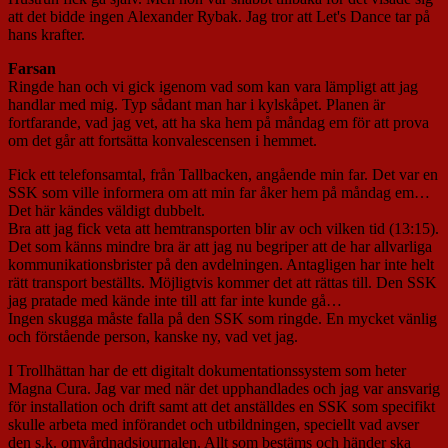
att det bidde ingen Alexander Rybak. Jag tror att Let's Dance tar på
hans krafter.
Farsan
Ringde han och vi gick igenom vad som kan vara lämpligt att jag
handlar med mig. Typ sådant man har i kylskåpet. Planen är
fortfarande, vad jag vet, att ha ska hem på måndag em för att prova
om det går att fortsätta konvalescensen i hemmet.
Fick ett telefonsamtal, från Tallbacken, angående min far. Det var en
SSK som ville informera om att min far åker hem på måndag em…
Det här kändes väldigt dubbelt.
Bra att jag fick veta att hemtransporten blir av och vilken tid (13:15).
Det som känns mindre bra är att jag nu begriper att de har allvarliga
kommunikationsbrister på den avdelningen. Antagligen har inte helt
rätt transport beställts. Möjligtvis kommer det att rättas till. Den SSK
jag pratade med kände inte till att far inte kunde gå…
Ingen skugga måste falla på den SSK som ringde. En mycket vänlig
och förstående person, kanske ny, vad vet jag.
I Trollhättan har de ett digitalt dokumentationssystem som heter
Magna Cura. Jag var med när det upphandlades och jag var ansvarig
för installation och drift samt att det anställdes en SSK som specifikt
skulle arbeta med införandet och utbildningen, speciellt vad avser
den s.k. omvårdnadsjournalen. Allt som bestäms och händer ska