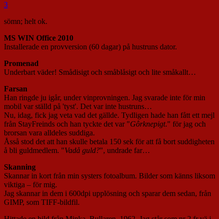
3
sömn; helt ok.
MS WIN Office 2010
Installerade en provversion (60 dagar) på hustruns dator.
Promenad
Underbart väder! Smådisigt och småblåsigt och lite småkallt…
Farsan
Han ringde ju igår, under vinprovningen. Jag svarade inte för min
mobil var ställd på 'tyst'. Det var inte hustruns…
Nu, idag, fick jag veta vad det gällde. Tydligen hade han fått ett mejl
från StayFreinds och han tyckte det var "
Gôrknepigt
." för jag och
brorsan vara alldeles suddiga.
Åsså stod det att han skulle betala 150 sek för att få bort suddigheten
å bli guldmedlem. "
Vadå guld?
", undrade far…
Skanning
Skannar in kort från min systers fotoalbum. Bilder som känns liksom
viktiga – för mig.
Jag skannar in dem i 600dpi upplösning och sparar dem sedan, från
GIMP, som TIFF-bildfil.
Hittade en bild från Minka, Bullaren, 1962. Jag står som nr 2 fr vä i