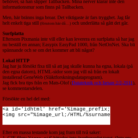
behöver, så han slipper Tallbacken. Mina nerver klarar inte den
informationsmur som finns på Tallbacken.
Men, här bränns inga broar. Det viktigaste är fars trygghet. Jag får
helt enkelt tiga still
och underlätta så gått det går.
(förutom här då…)
Surfplatta
Eftersom Pixmania inte vill eller kan leverera en surfplatta så har jag
nu beställ en annan; Easypix EasyPad 1000, från NetOnNet. Ska bli
spännande och se om det kommer att bli något?
Lokal HTTP
Jag har ju försökt fixa till så att jag skulle kunna ha egna, lokala (på
den egna datorn), HTML-sidor som jag vill nå från en lokalt
installerad GeneWeb (Släktforskningsdataprogram).
Jag fick bra tips från en Mats-Olof (
Datateknik och farsan 2/2-2011
),
se kommentarsdelen.
Försökte en hel del med:
<a id='idhtml' href='%image_prefix;/HTML/%su
Efter en massa testande kom jag fram till två saker:
1. GIF-filen; '
' hittades inte överhuvudet taget. (Inte ens