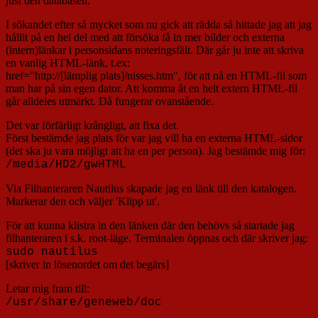
just den databasen.
I sökandet efter så mycket som nu gick att rädda så hittade jag att jag
hållit på en hel del med att försöka få in mer bilder och externa
(intern)länkar i personsidans noteringsfält. Där går ju inte att skriva
en vanlig HTML-länk, t.ex:
href="http://[lämplig plats]/nisses.htm", för att nå en HTML-fil som
man har på sin egen dator. Att komma åt en helt extern HTML-fil
går alldeles utmärkt. Då fungerar ovanstående.
Det var förfärligt krångligt, att fixa det.
Först bestämde jag plats för var jag vill ha en externa HTML-sidor
(det ska ju vara möjligt att ha en per person). Jag bestämde mig för:
/media/HD2/gwHTML
Via Filhanteraren Nautilus skapade jag en länk till den katalogen.
Markerar den och väljer 'Klipp ut'.
För att kunna klistra in den länken där den behövs så startade jag
filhanteraren i s.k. root-läge. Terminalen öppnas och där skriver jag:
sudo nautilus
[skriver in lösenordet om det begärs]
Letar mig fram till:
/usr/share/geneweb/doc