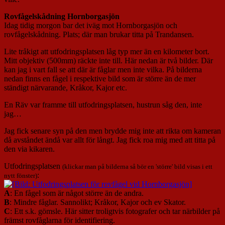
Rovfågelskådning Hornborgasjön
Idag tidig morgon bar det iväg mot Hornborgasjön och
rovfågelskådning. Plats; där man brukar titta på Trandansen.
Lite tråkigt att utfodringsplatsen låg typ mer än en kilometer bort.
Mitt objektiv (500mm) räckte inte till. Här nedan är två bilder. Där
kan jag i vart fall se att där är fåglar men inte vilka. På bilderna
nedan finns en fågel i respektive bild som är större än de mer
ständigt närvarande, Kråkor, Kajor etc.
En Räv var framme till utfodringsplatsen, hustrun såg den, inte
jag…
Jag fick senare syn på den men brydde mig inte att rikta om kameran
då avståndet ändå var allt för långt. Jag fick roa mig med att titta på
den via kikaren.
Utfodringsplatsen
(klickar man på bilderna så bör en 'större' bild visas i ett
:
nytt fönster)
A
: En fågel som är något större än de andra.
B
: Mindre fåglar. Sannolikt; Kråkor, Kajor och ev Skator.
C
: Ett s.k. gömsle. Här sitter troligtvis fotografer och tar närbilder på
främst rovfåglarna för identifiering.