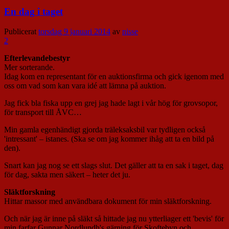
En dag i taget
Publicerat
torsdag 9 januari 2014
av
nisse
2
Efterlevandebestyr
Mer sorterande.
Idag kom en representant för en auktionsfirma och gick igenom med
oss om vad som kan vara idé att lämna på auktion.
Jag fick bla fiska upp en grej jag hade lagt i vår hög för grovsopor,
för transport till ÅVC…
Min gamla egenhändigt gjorda träleksaksbil var tydligen också
'intressant' – istanes. (Ska se om jag kommer ihåg att ta en bild på
den).
Snart kan jag nog se ett slags slut. Det gäller att ta en sak i taget, dag
för dag, sakta men säkert – heter det ju.
Släktforskning
Hittar massor med användbara dokument för min släktforskning.
Och när jag är inne på släkt så hittade jag nu ytterliager ett 'bevis' för
min farfar Gunnar Nordlundh's gärning för Skoftebyn och