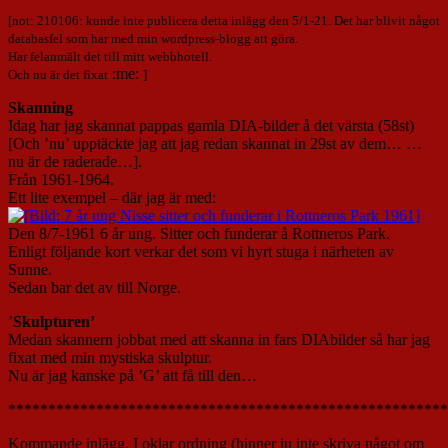
[not: 210106: kunde inte publicera detta inlägg den 5/1-21. Det har blivit något
databasfel som har med min wordpress-blogg att göra.
Har felanmält det till mitt webbhotell.
:me:
Och nu är det fixat
]
Skanning
Idag har jag skannat pappas gamla DIA-bilder å det värsta (58st)
[Och ’nu’ upptäckte jag att jag redan skannat in 29st av dem… …
nu är de raderade…].
Från 1961-1964.
Ett lite exempel – där jag är med:
Den 8/7-1961 6 år ung. Sitter och funderar å Rottneros Park.
Enligt följande kort verkar det som vi hyrt stuga i närheten av
Sunne.
Sedan bar det av till Norge.
’
Skulpturen’
Medan skannern jobbat med att skanna in fars DIAbilder så har jag
fixat med min mystiska skulptur.
Nu är jag kanske på ’G’ att få till den…
*******************************************************
Kommande inlägg. I oklar ordning (hinner ju inte skriva något om