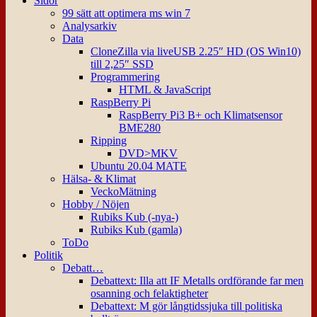
Sidor
99 sätt att optimera ms win 7
Analysarkiv
Data
CloneZilla via liveUSB 2.25″ HD (OS Win10)
till 2,25″ SSD
Programmering
HTML & JavaScript
RaspBerry Pi
RaspBerry Pi3 B+ och Klimatsensor
BME280
Ripping
DVD>MKV
Ubuntu 20.04 MATE
Hälsa- & Klimat
VeckoMätning
Hobby / Nöjen
Rubiks Kub (-nya-)
Rubiks Kub (gamla)
ToDo
Politik
Debatt…
Debattext: Illa att IF Metalls ordförande far men
osanning och felaktigheter
Debattext: M gör långtidssjuka till politiska