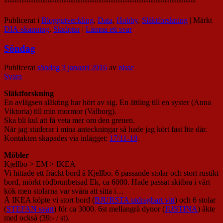
”””””””””””””””””””””””””””””””””””””””””””””””””””””””
Publicerat i
Bloggutveckling
,
Data
,
Hobby
,
Släktforskning
|
Märkt
DIA-skanning
,
Skulptur
|
Lämna ett svar
Söndag
Publicerat
söndag 3 januari 2016
av
nisse
Svara
Släktforskning
En avlägsen släkting har hört av sig. En ättling till en syster (Anna
Viktoria) till min mormor (Valborg).
Ska bli kul att få veta mer om den grenen.
När jag studerar i mina anteckningar så hade jag kört fast lite där.
Kontakten skapades via inlägget:
17/11-10
.
Möbler
Kjellbo > EM > IKEA
Vi hittade ett fräckt bord å Kjellbo. 6 passande stolar och stort rustikt
bord, mörkt rödbrunbetsad Ek, ca 6000. Hade passat skitbra i vårt
kök men stolarna var svåra att sitta i…
Å IKEA köpte vi stort bord (
BJURSTA utdragbart vitt
) och 6 stolar
(
STEFAN svart
) för ca 3000. 6st mellangrå dynor (
JUSTINA
) åkte
med också (39:- / st).