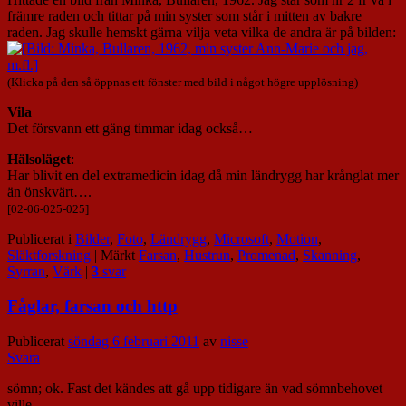
främre raden och tittar på min syster som står i mitten av bakre
raden. Jag skulle hemskt gärna vilja veta vilka de andra är på bilden:
(Klicka på den så öppnas ett fönster med bild i något högre upplösning)
Vila
Det försvann ett gäng timmar idag också…
Hälsoläget
:
Har blivit en del extramedicin idag då min ländrygg har krånglat mer
än önskvärt….
[02-06-025-025]
Publicerat i
Bilder
,
Foto
,
Ländrygg
,
Microsoft
,
Motion
,
Släktforskning
|
Märkt
Farsan
,
Hustrun
,
Promenad
,
Skanning
,
Syrran
,
Värk
|
3
svar
Fåglar, farsan och http
Publicerat
söndag 6 februari 2011
av
nisse
Svara
sömn; ok. Fast det kändes att gå upp tidigare än vad sömnbehovet
ville.