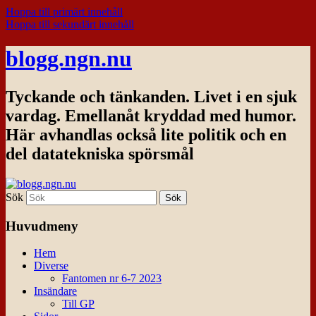
Hoppa till primärt innehåll
Hoppa till sekundärt innehåll
blogg.ngn.nu
Tyckande och tänkanden. Livet i en sjuk
vardag. Emellanåt kryddad med humor.
Här avhandlas också lite politik och en
del datatekniska spörsmål
Sök
Huvudmeny
Hem
Diverse
Fantomen nr 6-7 2023
Insändare
Till GP