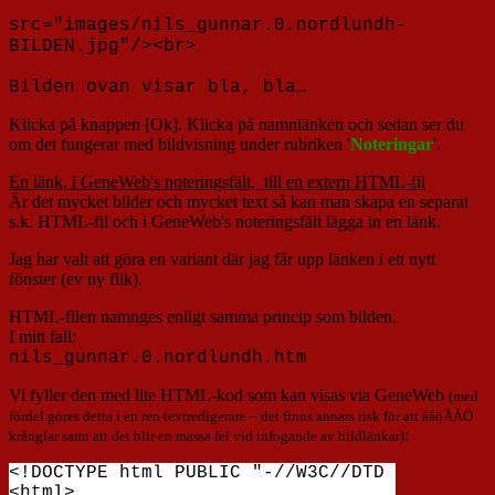
src="images/nils_gunnar.0.nordlundh-
BILDEN.jpg"/><br>
Bilden ovan visar bla, bla…
Klicka på knappen [Ok]. Klicka på namnlänken och sedan ser du
om det fungerar med bildvisning under rubriken '
Noteringar
'.
En länk, i GeneWeb's noteringsfält, till en extern HTML-fil
Är det mycket bilder och mycket text så kan man skapa en separat
s.k. HTML-fil och i GeneWeb's noteringsfält lägga in en länk.
Jag har valt att göra en variant där jag får upp länken i ett nytt
fönster (ev ny flik).
HTML-filen namnges enligt samma princip som bilden.
I mitt fall:
nils_gunnar.0.nordlundh.htm
Vi fyller den med lite HTML-kod som kan visas via GeneWeb
(med
fördel göres detta i en ren textredigerare – det finns annars risk för att åäöÅÄÖ
:
krånglar samt att det blir en massa fel vid infogande av bildlänkar)
<!DOCTYPE html PUBLIC "-//W3C//DTD HTML 4.01
<html>
