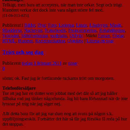
Tråkigt, men bara att acceptera, när man inte orkar. Segt och trögt.
Humöret verkar det dock inte vara något större fel med.
[01-06-015-025]
Publicerat i
Bilder
,
Djur
,
Foto
,
Lederna
,
Linux
,
Ländrygg
,
Musik
,
Musklerna
,
Nackrygg
,
Naturbesök
,
Programmering
,
Rehabilitering
,
Sjukvård
,
Släktforskning
,
surfplatta
,
Utflykt
|
Märkt
Farsan
,
Fåglar
,
HTML
,
Hustrun
,
Kommunikation
,
Objektiv
|
Lämna ett svar
Trött och seg dag
Publicerat
tisdag 1 februari 2011
av
nisse
8
sömn; ok. Fast jag är fortfarande rackarns trött om morgonen.
Telefonförsäljare
Tur att jag har en dotter som jobbat med det där så att jag håller
tillbaka vad jag tänker någorlunda. Jag bli bara förbannad när de inte
lyssnar på mig när jag säger nej.
Allt detta bara för att jag var dum nog att svara på någon s.k.
uppföljningsenkät. Fortsätter det här så får jag försöka få reda på hur
det stoppas.