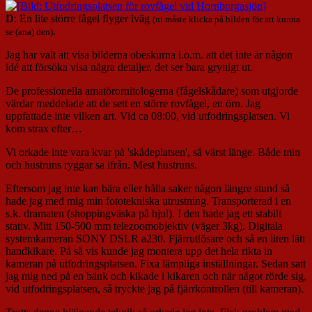
D
: En lite större fågel flyger iväg
(ni måste klicka på bilden för att kunna
.
se (ana) den)
Jag har valt att visa bilderna obeskurna i.o.m. att det inte är någon
idé att försöka visa några detaljer, det ser bara grynigt ut.
De professionella amatörornitologerna (fågelskådare) som utgjorde
värdar meddelade att de sett en större rovfågel, en örn. Jag
uppfattade inte vilken art. Vid ca 08:00, vid utfodringsplatsen. Vi
kom strax efter…
Vi orkade inte vara kvar på 'skådeplatsen', så värst länge. Både min
och hustruns ryggar sa ifrån. Mest hustruns.
Eftersom jag inte kan bära eller hålla saker någon längre stund så
hade jag med mig min fototekniska utrustning. Transporterad i en
s.k. dramaten (shoppingväska på hjul). I den hade jag ett stabilt
stativ. Mitt 150-500 mm telezoomobjektiv (väger 3kg). Digitala
systemkameran SONY DSLR a230. Fjärrutlösare och så en liten lätt
handkikare. På så vis kunde jag montera upp det hela rikta in
kameran på utfodringsplatsen. Fixa lämpliga inställningar. Sedan satt
jag mig ned på en bänk och kikade i kikaren och när något rörde sig,
vid utfodringsplatsen, så tryckte jag på fjärrkontrollen (till kameran).