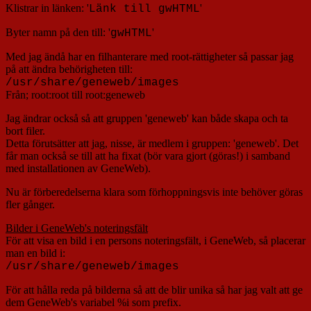
Klistrar in länken: '
'
Länk till gwHTML
Byter namn på den till: '
'
gwHTML
Med jag ändå har en filhanterare med root-rättigheter så passar jag
på att ändra behörigheten till:
/usr/share/geneweb/images
Från; root:root till root:geneweb
Jag ändrar också så att gruppen 'geneweb' kan både skapa och ta
bort filer.
Detta förutsätter att jag, nisse, är medlem i gruppen: 'geneweb'. Det
får man också se till att ha fixat (bör vara gjort (göras!) i samband
med installationen av GeneWeb).
Nu är förberedelserna klara som förhoppningsvis inte behöver göras
fler gånger.
Bilder i GeneWeb's noteringsfält
För att visa en bild i en persons noteringsfält, i GeneWeb, så placerar
man en bild i:
/usr/share/geneweb/images
För att hålla reda på bilderna så att de blir unika så har jag valt att ge
dem GeneWeb's variabel %i som prefix.