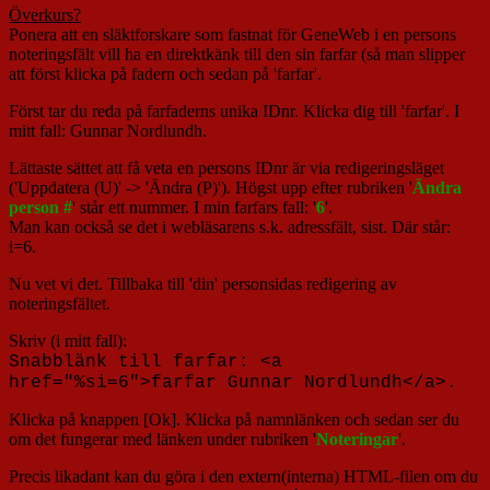
Överkurs?
Ponera att en släktforskare som fastnat för GeneWeb i en persons
noteringsfält vill ha en direktkänk till den sin farfar (så man slipper
att först klicka på fadern och sedan på 'farfar'.
Först tar du reda på farfaderns unika IDnr. Klicka dig till 'farfar'. I
mitt fall: Gunnar Nordlundh.
Lättaste sättet att få veta en persons IDnr är via redigeringsläget
('Uppdatera (U)' -> 'Ändra (P)'). Högst upp efter rubriken '
Ändra
person #
' står ett nummer. I min farfars fall: '
6
'.
Man kan också se det i webläsarens s.k. adressfält, sist. Där står:
i=6.
Nu vet vi det. Tillbaka till 'din' personsidas redigering av
noteringsfältet.
Skriv (i mitt fall):
Snabblänk till farfar: <a
href="%si=6">farfar Gunnar Nordlundh</a>.
Klicka på knappen [Ok]. Klicka på namnlänken och sedan ser du
om det fungerar med länken under rubriken '
Noteringar
'.
Precis likadant kan du göra i den extern(interna) HTML-filen om du