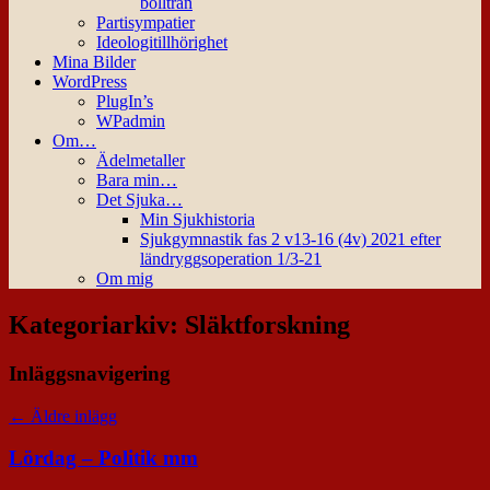
bollträn
Partisympatier
Ideologitillhörighet
Mina Bilder
WordPress
PlugIn’s
WPadmin
Om…
Ädelmetaller
Bara min…
Det Sjuka…
Min Sjukhistoria
Sjukgymnastik fas 2 v13-16 (4v) 2021 efter
ländryggsoperation 1/3-21
Om mig
Kategoriarkiv:
Släktforskning
Inläggsnavigering
←
Äldre inlägg
Lördag – Politik mm