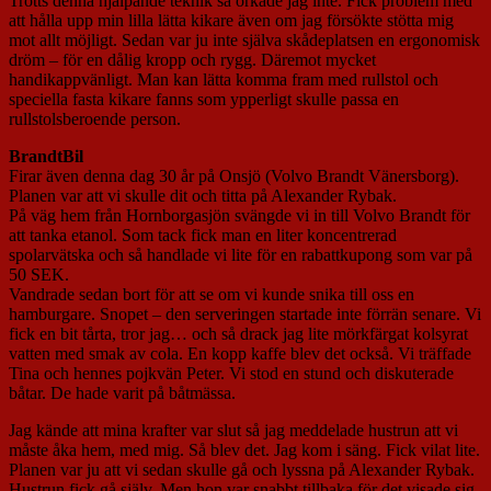
Trotts denna hjälpande teknik så orkade jag inte. Fick problem med
att hålla upp min lilla lätta kikare även om jag försökte stötta mig
mot allt möjligt. Sedan var ju inte själva skådeplatsen en ergonomisk
dröm – för en dålig kropp och rygg. Däremot mycket
handikappvänligt. Man kan lätta komma fram med rullstol och
speciella fasta kikare fanns som ypperligt skulle passa en
rullstolsberoende person.
BrandtBil
Firar även denna dag 30 år på Onsjö (Volvo Brandt Vänersborg).
Planen var att vi skulle dit och titta på Alexander Rybak.
På väg hem från Hornborgasjön svängde vi in till Volvo Brandt för
att tanka etanol. Som tack fick man en liter koncentrerad
spolarvätska och så handlade vi lite för en rabattkupong som var på
50 SEK.
Vandrade sedan bort för att se om vi kunde snika till oss en
hamburgare. Snopet – den serveringen startade inte förrän senare. Vi
fick en bit tårta, tror jag… och så drack jag lite mörkfärgat kolsyrat
vatten med smak av cola. En kopp kaffe blev det också. Vi träffade
Tina och hennes pojkvän Peter. Vi stod en stund och diskuterade
båtar. De hade varit på båtmässa.
Jag kände att mina krafter var slut så jag meddelade hustrun att vi
måste åka hem, med mig. Så blev det. Jag kom i säng. Fick vilat lite.
Planen var ju att vi sedan skulle gå och lyssna på Alexander Rybak.
Hustrun fick gå själv. Men hon var snabbt tillbaka för det visade sig