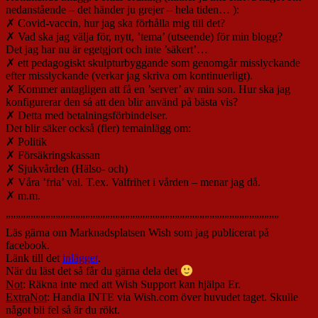
nedanstående – det händer ju grejer – hela tiden… ):
✗ Covid-vaccin, hur jag ska förhålla mig till det?
✗ Vad ska jag välja för, nytt, ’tema’ (utseende) för min blogg?
Det jag har nu är egetgjort och inte ’säkert’…
✗ ett pedagogiskt skulpturbyggande som genomgår misslyckande
efter misslyckande (verkar jag skriva om kontinuerligt).
✗ Kommer antagligen att få en ’server’ av min son. Hur ska jag
konfigurerar den så att den blir använd på bästa vis?
✗ Detta med betalningsförbindelser.
Det blir säker också (fler) temainlägg om:
✗ Politik
✗ Försäkringskassan
✗ Sjukvården (Hälso- och)
✗ Våra ’fria’ val. T.ex. Valfrihet i vården – menar jag då.
✗ m.m.
”””””””””””””””””””””””””””””””””””””””””””””””””””””””
Läs gärna om Marknadsplatsen Wish som jag publicerat på
facebook.
Länk till det
inlägget
.
När du läst det så får du gärna dela det
Not
: Räkna inte med att Wish Support kan hjälpa Er.
ExtraNot
: Handla INTE via Wish.com över huvudet taget. Skulle
något bli fel så är du rökt.