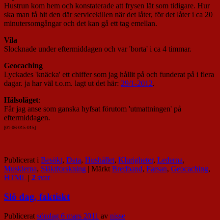
Hustrun kom hem och konstaterade att frysen lät som tidigare. Hur
ska man få hit den där servicekillen när det låter, för det låter i ca 20
minutersomgångar och det kan gå ett tag emellan.
Vila
Slocknade under eftermiddagen och var 'borta' i ca 4 timmar.
Geocaching
Lyckades 'knäcka' ett chiffer som jag hållit på och funderat på i flera
dagar. ja har väl t.o.m. lagt ut det här:
29/1-2012
.
Hälsoläget
:
Får jag anse som ganska hyfsat förutom 'utmattningen' på
eftermiddagen.
[01-06-015-01
5]
Publicerat i
Besökt
,
Data
,
Hushållet
,
Klurigheter
,
Lederna
,
Musklerna
,
Släktforskning
|
Märkt
Bredband
,
Farsan
,
Geocaching
,
HTML
|
2
svar
Slö dag, faktiskt
Publicerat
söndag 6 mars 2011
av
nisse