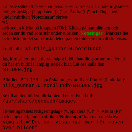
Lättaste sättet att få veta en persons %i-värde är att i noteringsfältets
redigeringsläge ('Uppdatera (U)' -> 'Ändra (P)') och längs ned,
under rubriken '
Noteringar
' skriva:
%i
och sedan klicka på knappen [Ok]. Klicka på namnlänken och
sedan ser du vad som står under rubriken '
Noteringar
'. Markera det
och klistra in det som första delen på den bild som du vill ska visas.
I mitt fall är
%i=nils_gunnar.0.nordlundh
Jag förutsätter nu att du via något bildbehandlingsprogram eller att
du har en bildfil i lämplig storlek klar. Låt oss kalla den
'
'.
BILDEN.jpg
Bildfilen '
' ska nu ges 'prefixet' från %i (i mitt fall):
BILDEN.jpg
nils_gunnar.0.nordlundh-BILDEN.jpg
Se till att den bilden blir kopierad eller flyttad till:
/usr/share/geneweb/images
I noteringsfältets redigeringsläge ('Uppdatera (U)' -> 'Ändra (P)')
och längs ned, under rubriken '
Noteringar
' kan man nu skriva:
<img alt="Det som visas när man för musen
över bilden"