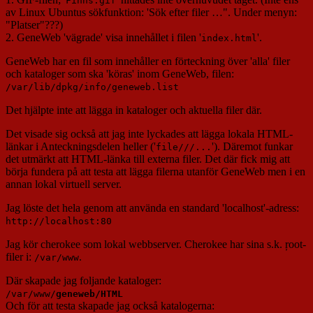
Finns.gif
av Linux Ubuntus sökfunktion: 'Sök efter filer …". Under menyn:
"Platser"???)
2. GeneWeb 'vägrade' visa innehållet i filen '
'.
index.html
GeneWeb har en fil som innehåller en förteckning över 'alla' filer
och kataloger som ska 'köras' inom GeneWeb, filen:
/var/lib/dpkg/info/geneweb.list
Det hjälpte inte att lägga in kataloger och aktuella filer där.
Det visade sig också att jag inte lyckades att lägga lokala HTML-
länkar i Anteckningsdelen heller ('
'). Däremot funkar
file///...
det utmärkt att HTML-länka till externa filer. Det där fick mig att
börja fundera på att testa att lägga filerna utanför GeneWeb men i en
annan lokal virtuell server.
Jag löste det hela genom att använda en standard 'localhost'-adress:
http://localhost:80
Jag kör cherokee som lokal webbserver. Cherokee har sina s.k. ŗoot-
filer i:
.
/var/www
Där skapade jag foljande kataloger:
/var/www/
geneweb/HTML
Och för att testa skapade jag också katalogerna: