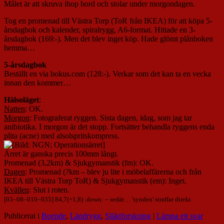
Målet är att skruva ihop bord och stolar under morgondagen.
Tog en promenad till Västra Torp (ToR från IKEA) för att köpa 5-
årsdagbok och kalender, spiralrygg, A6-format. Hittade en 3-
årsdagbok (169:-). Men det blev inget köp. Hade glömt plånboken
hemma…
5-årsdagbok
Beställt en via bokus.com (128:-). Verkar som det kan ta en vecka
innan den kommer…
Hälsoläget
:
Natten
: OK.
Morgon
: Fotograferat ryggen. Sista dagen, idag, som jag tar
anibiotika. I morgon är det stopp. Fortsätter behandla ryggens enda
plita (acne) med alsolspritskompress.
Ärret är ganska precis 100mm långt.
Promenad (3,2km) & Sjukgymanstik (fm): OK.
Dagen
: Promenad (?km – blev ju lite i möbelaffärerna och från
IKEA till Västra Torp ToR) & Sjukgymanstik (em): Inget.
Kvällen
: Slut i roten.
[
03
–
08
–
010
–
035
] 84,7(+1,8) :down:
– sedär… 'synden' straffar direkt.
Publicerat i
Boende
,
Ländrygg
,
Släktforskning
|
Lämna ett svar