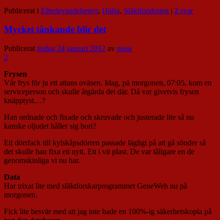
Publicerat i
Efterlevandebestyr
,
Hälsa
,
Släktforskning
|
2
svar
Mycket tänkande blir det
Publicerat
tisdag 24 januari 2012
av
nisse
2
Frysen
Vår frys för ju ett attans oväsen. Idag, på morgonen, 07:05, kom en
serviceperson och skulle åtgärda det där. Då var givetvis frysen
knäpptyst…?
Han ordnade och fixade och skruvade och justerade lite så nu
kanske oljudet håller sig bort?
Ett dörrfack till kylskåpsdörren passade lägligt på att gå sönder så
det skulle han fixa ett nytt. Ett i vit plast. De var tåligare en de
genomskinliga vi nu har.
Data
Har trixat lite med släktforskarprogrammet GeneWeb nu på
morgonen.
Fick lite besvär med att jag inte hade en 100%-ig säkerhetskopia på