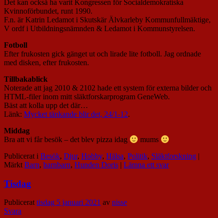
Det kan också ha varit Kongressen för Socialdemokratiska
Kvinnoförbundet, runt 1990.
F.n. är Katrin Ledamot i Skutskär Älvkarleby Kommunfullmäktige,
V ordf i Utbildningsnämnden & Ledamot i Kommunstyrelsen.
Fotboll
Efter frukosten gick gänget ut och lirade lite fotboll. Jag ordnade
med disken, efter frukosten.
Tillbakablick
Noterade att jag 2010 & 2102 hade ett system för externa bilder och
HTML-filer inom mitt släktforskarprogram GeneWeb.
Bäst att kolla upp det där…
Länk:
Mycket tänkande blir det, 24/1-12
.
Middag
Bra att vi får besök – det blev pizza idag
mums
Publicerat i
Besök
,
Djur
,
Hobby
,
Hälsa
,
Politik
,
Släktforskning
|
Märkt
Barn
,
barnbarn
,
Hunden Doris
|
Lämna ett svar
Tisdag
Publicerat
tisdag 5 januari 2021
av
nisse
Svara