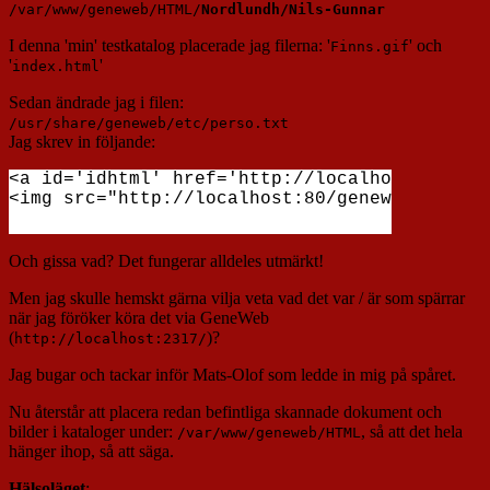
/var/www/geneweb/HTML/
Nordlundh/Nils-Gunnar
I denna 'min' testkatalog placerade jag filerna: '
' och
Finns.gif
'
'
index.html
Sedan ändrade jag i filen:
/usr/share/geneweb/etc/perso.txt
Jag skrev in följande:
<a id='idhtml' href='http://localhost:80/gen
Och gissa vad? Det fungerar alldeles utmärkt!
Men jag skulle hemskt gärna vilja veta vad det var / är som spärrar
när jag föröker köra det via GeneWeb
(
)?
http://localhost:2317/
Jag bugar och tackar inför Mats-Olof som ledde in mig på spåret.
Nu återstår att placera redan befintliga skannade dokument och
bilder i kataloger under:
, så att det hela
/var/www/geneweb/HTML
hänger ihop, så att säga.
Hälsoläget
: