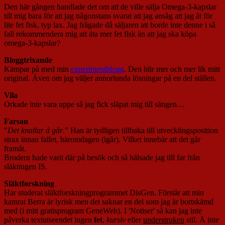
Den här gången handlade det om att de ville sälja Omega-3-kapslar
till mig bara för att jag någonstans svarat att jag ansåg att jag åt för
lite fet fisk, typ lax. Jag frågade då säljaren att borde inte denne i så
fall rekommendera mig att äta mer fet fisk än att jag ska köpa
omega-3-kapslar?
Bloggtrixande
Kämpar på med min
experimentblogg
. Den blir mer och mer lik mitt
original. Även om jag väljer annorlunda lösningar på en del ställen.
Vila
Orkade inte vara uppe så jag fick släpat mig till sängen…
Farsan
"
Det knallar å går
." Han är tydligen tillbaka till utvecklingsposition
strax innan fallet, häromdagen (igår). Vilket innebär att det går
framåt.
Brodern hade varit där på besök och så hälsade jag till far från
släktingen IS.
Släktforskning
Har studerat släktforskningprogrammet DisGen. Förstår att min
kamrat Berra är lyrisk men det saknar en del som jag är bortskämd
med (i mitt gratisprogram GeneWeb). I 'Notiser' så kan jag inte
påverka textutseendet ingen
fet
,
kursiv
eller
understruken
stil. Å inte