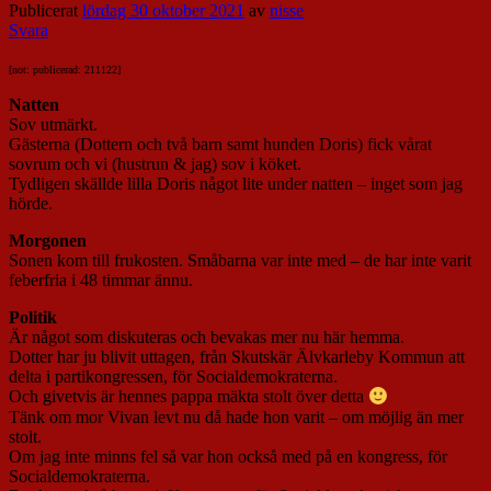
Publicerat
lördag 30 oktober 2021
av
nisse
Svara
[not: publicerad: 211122]
Natten
Sov utmärkt.
Gästerna (Dottern och två barn samt hunden Doris) fick vårat
sovrum och vi (hustrun & jag) sov i köket.
Tydligen skällde lilla Doris något lite under natten – inget som jag
hörde.
Morgonen
Sonen kom till frukosten. Småbarna var inte med – de har inte varit
feberfria i 48 timmar ännu.
Politik
Är något som diskuteras och bevakas mer nu här hemma.
Dotter har ju blivit uttagen, från Skutskär Älvkarleby Kommun att
delta i partikongressen, för Socialdemokraterna.
Och givetvis är hennes pappa mäkta stolt över detta
Tänk om mor Vivan levt nu då hade hon varit – om möjlig än mer
stolt.
Om jag inte minns fel så var hon också med på en kongress, för
Socialdemokraterna.