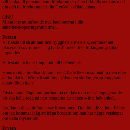
vill länka till personer som förekommer på en bild tillsammans med
dig och de förekommer i din GenWeb släktdatabas.
OBS!
Missa inte att införa de nya katalogerna i din
säkerhetskopieringsrutin :me: .
Farsan
Vi fixade till så att han fick trygghetslarmets s.k. centralenhet
placerad i sovrummet. Jag hade 25 meter tele förlängningskabel
liggandes.
Vi testade och det fungerade till belåtenhet.
Hans mobila bredband, från Tele2, hade liksom somnat in men efter
att ha plockat isär och satt ihop själva den sk dongen så fungerade
datatrafiken igen.
Diskuterade länge om hur han på enklast men också engagerande
vis ska hålla reda på vart pengarna tar vägen – inte helt enkelt.
Laddaren till seniofonen var försvunnen. Den hittade vi inte. Får se
om jag kommer ihåg att fråga brodern om han har några vetskaper
om detta mysterium.
Frysen