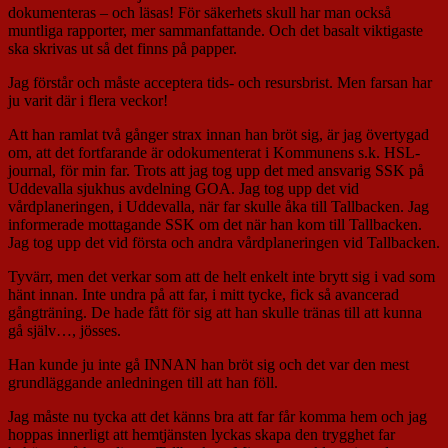
dokumenteras – och läsas! För säkerhets skull har man också
muntliga rapporter, mer sammanfattande. Och det basalt viktigaste
ska skrivas ut så det finns på papper.
Jag förstår och måste acceptera tids- och resursbrist. Men farsan har
ju varit där i flera veckor!
Att han ramlat två gånger strax innan han bröt sig, är jag övertygad
om, att det fortfarande är odokumenterat i Kommunens s.k. HSL-
journal, för min far. Trots att jag tog upp det med ansvarig SSK på
Uddevalla sjukhus avdelning GOA. Jag tog upp det vid
vårdplaneringen, i Uddevalla, när far skulle åka till Tallbacken. Jag
informerade mottagande SSK om det när han kom till Tallbacken.
Jag tog upp det vid första och andra vårdplaneringen vid Tallbacken.
Tyvärr, men det verkar som att de helt enkelt inte brytt sig i vad som
hänt innan. Inte undra på att far, i mitt tycke, fick så avancerad
gångträning. De hade fått för sig att han skulle tränas till att kunna
gå själv…, jösses.
Han kunde ju inte gå INNAN han bröt sig och det var den mest
grundläggande anledningen till att han föll.
Jag måste nu tycka att det känns bra att far får komma hem och jag
hoppas innerligt att hemtjänsten lyckas skapa den trygghet far