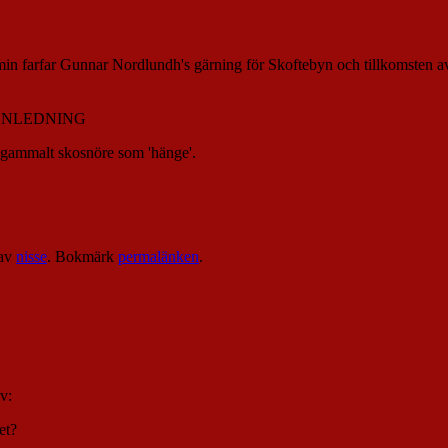
för min farfar Gunnar Nordlundh's gärning för Skoftebyn och tillkomsten 
TENLEDNING
t gammalt skosnöre som 'hänge'.
av
nisse
. Bokmärk
permalänken
.
v:
et?