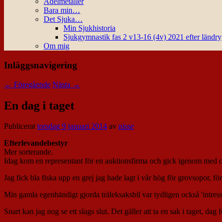
Ädelmetaller
Bara min…
Det Sjuka…
Min Sjukhistoria
Sjukgymnastik fas 2 v13-16 (4v) 2021 efter ländr
Om mig
Inläggsnavigering
←
Föregående
Nästa
→
En dag i taget
Publicerat
torsdag 9 januari 2014
av
nisse
Efterlevandebestyr
Mer sorterande.
Idag kom en representant för en auktionsfirma och gick igenom med o
Jag fick bla fiska upp en grej jag hade lagt i vår hög för grovsopor, f
Min gamla egenhändigt gjorda träleksaksbil var tydligen också 'intress
Snart kan jag nog se ett slags slut. Det gäller att ta en sak i taget, dag 