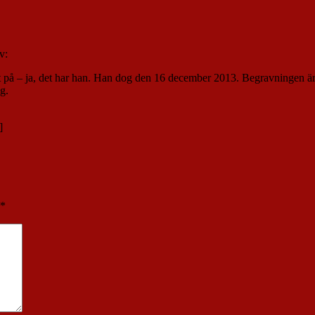
v:
ka det på – ja, det har han. Han dog den 16 december 2013. Begravningen ä
g.
*