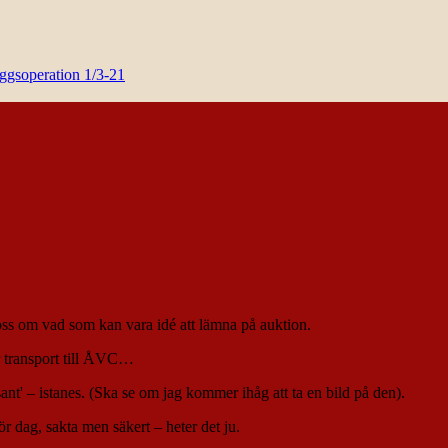
yggsoperation 1/3-21
ss om vad som kan vara idé att lämna på auktion.
ör transport till ÅVC…
ant' – istanes. (Ska se om jag kommer ihåg att ta en bild på den).
för dag, sakta men säkert – heter det ju.