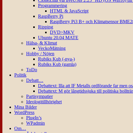
CloneZilla via liveUSB 2.25″ HD (OS Win10) til
Programmering
HTML & JavaScript
RaspBerry Pi
RaspBerry Pi3 B+ och Klimatsensor BME2
Ripping
DVD>MKV
Ubuntu 20.04 MATE
Hälsa- & Klimat
VeckoMätning
Hobby / Nöjen
Rubiks Kub (-nya-)
Rubiks Kub (gamla)
ToDo
Politik
Debatt…
Debattext: Illa att IF Metalls ordförande far men o
Debattext: M gör långtidssjuka till politiska bollträ
Partisympatier
Ideologitillhörighet
Mina Bilder
WordPress
PlugIn’s
WPadmin
Om…