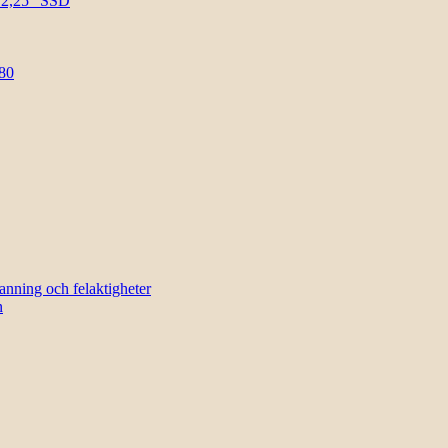
l 2,25″ SSD
80
sanning och felaktigheter
n