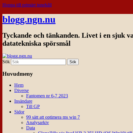
Hoppa till primärt innehåll
blogg.ngn.nu
Tyckande och tänkanden. Livet i en sjuk v
datatekniska spörsmål
Sök
Huvudmeny
Hem
Diverse
Fantomen nr 6-7 2023
Insändare
Till GP
Sidor
99 sätt att optimera ms win 7
Analysarkiv
Data