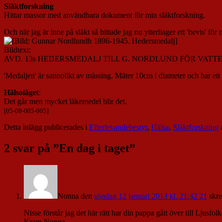
Släktforskning
Hittar massor med användbara dokument för min släktforskning.
Och när jag är inne på släkt så hittade jag nu ytterliager ett 'bevis' 
Bildtext:
AVD. 13s HEDERSMEDALJ TILL G. NORDLUND FÖR VAT
'Medaljen' är sannolikt av mässing. Mäter 10cm i diameter och har et
Hälsoläget
:
Det går men mycket läkemedel blir det.
[05-08-005-005]
Detta inlägg publicerades i
Efterlevandebestyr
,
Hälsa
,
Släktforskning
2 svar på ”
En dag i taget
”
Nonna
den
söndag 12 januari 2014 kl. 21:42 21
skre
Nisse förstår jag det här rätt har din pappa gått över till Ljusfolk
Kram Nonna