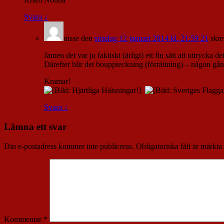
Svara
↓
nisse
den
söndag 12 januari 2014 kl. 21:59 21
skre
Jamen det var ju faktiskt (ärligt) ett fin sätt att uttryc
Därefter blir det bouppteckning (förrättning) – någon gån
Kramar!
Svara
↓
Lämna ett svar
Din e-postadress kommer inte publiceras.
Obligatoriska fält är märkta
Kommentar
*