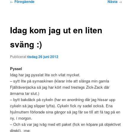
Inläggsnavigering
←
Föregående
Nästa
→
Idag kom jag ut en liten
sväng :)
Publicerat
tisdag 26 juni 2012
Pyssel
Idag har jag pysslat lite och vilat mycket.
– sytt lite på symaskinen (klarar inte att slänga min gamla
Fjällrävenjacka så jag har kört med trestegs Zick-Zack där
ärmarna tar slut.)
– bytt bakdäck på cykeln (har en anordning där jag hissar upp
cykeln så jag slipper lyfta). Cykeln fick ny sadel också. Ena
hjulmuttern förlorade sina gängor så jag får se till att få tag på en
ny, i morgon.
– Och så var jag iväg med ett paket (fick en köpare på objektivet
direkt). :me: