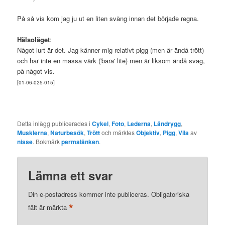
På så vis kom jag ju ut en liten sväng innan det började regna.
Hälsoläget
:
Något lurt är det. Jag känner mig relativt pigg (men är ändå trött)
och har inte en massa värk ('bara' lite) men är liksom ändå svag,
på något vis.
[01-06-025-015]
Detta inlägg publicerades i
Cykel
,
Foto
,
Lederna
,
Ländrygg
,
Musklerna
,
Naturbesök
,
Trött
och märktes
Objektiv
,
Pigg
,
Vila
av
nisse
. Bokmärk
permalänken
.
Lämna ett svar
Din e-postadress kommer inte publiceras.
Obligatoriska
*
fält är märkta