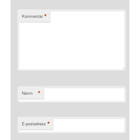
*
Kommentar
*
Namn
*
E-postadress