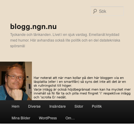
Hoppa
till
Sök
primärt
innehåll
blogg.ngn.nu
Tyckande och tänkanden. Livet i en sjuk vardag. Emellanåt kryddad
med humor. Här avhandlas också lite politik och en del datatekniska
spörsmål
Huvudmeny
Hem
Diverse
Insändare
Sidor
Politik
Mina Bilder
WordPress
Om…