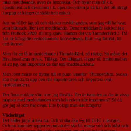
mina meddelande, även de historiska. Och byter man då s.k.
epostklient och dessutom s.k. operativsystem ja då kan det bli riktigt
knepigt och inget är sådär helt enkelt.
Just nu håller jag på och skickar meddelanden, som jag vill ha kvar,
som bifogade filer i ett meddelande. Detta meddelande skickar jag
från Outlook 2000, till mig själv. Hämtar det via ThunderBird 2. Då
har de bifogade meddelandena konverterats, från msg-format, till
eml-format.
Men för att få in meddelande i ThunderBird, på riktigt. Så måste det
först installeras ett s.k. Tillägg. Det tillägget, lägger till funktionalitet
så att jag kan importera de där eml-meddelandena.
Men först måste de flyttas till en plats ’utanför’ ThunderBird. Sedan
kan man starta upp den där importeraren och importera eml-
meddelandena.
Det finns enklare sätt, som jag försökt. Det är bara det att det är vissa
mappar med meddelanden som helt enkelt inte importeras? Så då
gör jag så som här ovan. Lite bökigt men det fungerar
Väderläget
Det håller ju på å töar nu. Och vi ska åka tåg till GBG i morgon.
Och nu kommer rapporter om att det ska bli massa snö och blåst och
samtidigt kommer det andra rapporter om att det hela hamnar i