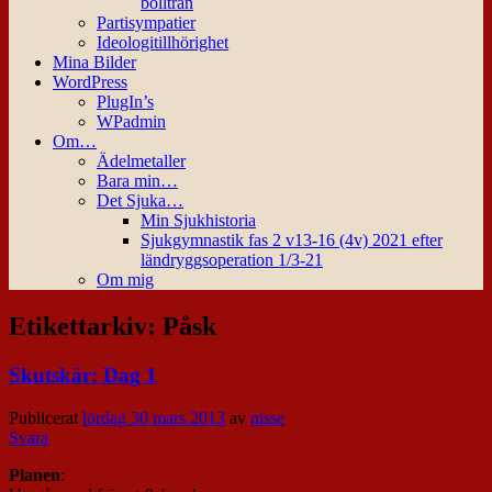
bollträn
Partisympatier
Ideologitillhörighet
Mina Bilder
WordPress
PlugIn’s
WPadmin
Om…
Ädelmetaller
Bara min…
Det Sjuka…
Min Sjukhistoria
Sjukgymnastik fas 2 v13-16 (4v) 2021 efter
ländryggsoperation 1/3-21
Om mig
Etikettarkiv:
Påsk
Skutskär: Dag 1
Publicerat
lördag 30 mars 2013
av
nisse
Svara
Planen
: