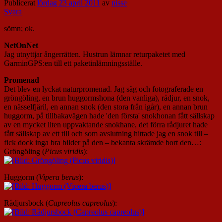
Publicerat
lördag 23 april 2011
av
nisse
Svara
sömn; ok.
NetOnNet
Jag utnyttjar ångerrätten.
Hustrun lämnar returpaketet med
GarminGPS:en till ett paketinlämningsställe.
Promenad
Det blev en lyckat naturpromenad. Jag såg och fotograferade en
gröngöling, en brun huggormshona (den vanliga), rådjur, en snok,
en nässelfjäril, en annan snok (den stora från igår), en annan brun
huggorm, på tillbakavägen hade 'den första' snokhonan fått sällskap
av en mycket liten uppvaktande snokhane, det förra rådjuret hade
fått sällskap av ett till och som avslutning hittade jag en snok till –
fick dock inga bra bilder på den – bekanta skrämde bort den…:
Gröngöling (
Picus viridis
):
Huggorm (
Vipera berus
):
Rådjursbock (
Capreolus capreolus
):