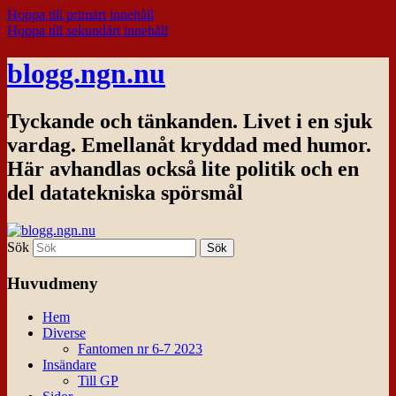
Hoppa till primärt innehåll
Hoppa till sekundärt innehåll
blogg.ngn.nu
Tyckande och tänkanden. Livet i en sjuk
vardag. Emellanåt kryddad med humor.
Här avhandlas också lite politik och en
del datatekniska spörsmål
Sök
Huvudmeny
Hem
Diverse
Fantomen nr 6-7 2023
Insändare
Till GP