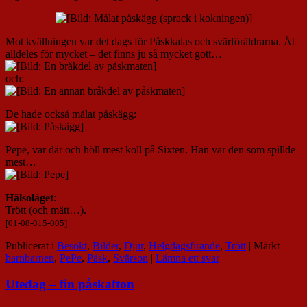
Mot kvällningen var det dags för Påskkalas och svärföräldrarna. Åt
alldeles för mycket – det finns ju så mycket gott…
och:
De hade också målat påskägg:
Pepe, var där och höll mest koll på Sixten. Han var den som spillde
mest…
Hälsoläget
:
Trött (och mätt…).
[01-08-015-005]
Publicerat i
Besökt
,
Bilder
,
Djur
,
Helgdagsfirande
,
Trött
|
Märkt
barnbarnen
,
PePe
,
Påsk
,
Svärson
|
Lämna ett svar
Utedag – fin påskafton