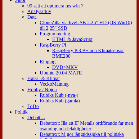
Sidor
99 sätt att optimera ms win 7
Analysarkiv
Data
CloneZilla via liveUSB 2.25″ HD (OS Win10)
till 2,25″ SSD
Programmering
HTML & JavaScript
RaspBerry Pi
RaspBerry Pi3 B+ och Klimatsensor
BME280
Ripping
DVD>MKV
Ubuntu 20.04 MATE
Hälsa- & Klimat
VeckoMätning
Hobby / Nöjen
Rubiks Kub (-nya-)
Rubiks Kub (gamla)
ToDo
Politik
Debatt…
Debattext: Illa att IF Metalls ordförande far men
osanning och felaktigheter
Debattext: M gör långtidssjuka till politiska