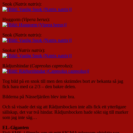
Snok (
Natrix natrix
):
Huggorm (
Vipera berus
):
Snok (
Natrix natrix
):
Snokar (
Natrix natrix
):
Rådjurshindar (
Capreolus capreolus
):
Tog bild på en snok till men den skrämdes bort av bekanta så jag
fick bara med ca 2/3 – den bakre delen.
Bilderna på Nässefjärilen blev inte bra.
Och så visade det sig att Rådjursbocken inte alls fick ett ytterligare
sällskap, det var två hindar. Rådjursbocken hade sökt sig till marker
som jag inte såg…
EL-Giganten
Fick SMS, i förrgår, om att mitt SIGMA telezoom-objektiv var