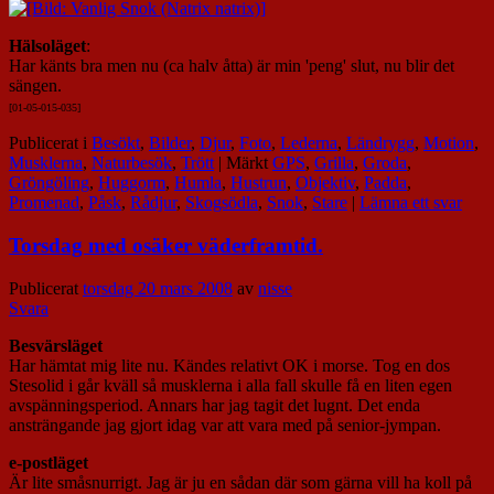
Hälsoläget
:
Har känts bra men nu (ca halv åtta) är min 'peng' slut, nu blir det
sängen.
[01-05-015-035]
Publicerat i
Besökt
,
Bilder
,
Djur
,
Foto
,
Lederna
,
Ländrygg
,
Motion
,
Musklerna
,
Naturbesök
,
Trött
|
Märkt
GPS
,
Grilla
,
Groda
,
Gröngöling
,
Huggorm
,
Humla
,
Hustrun
,
Objektiv
,
Padda
,
Promenad
,
Påsk
,
Rådjur
,
Skogsödla
,
Snok
,
Stare
|
Lämna ett svar
Torsdag med osäker väderframtid.
Publicerat
torsdag 20 mars 2008
av
nisse
Svara
Besvärsläget
Har hämtat mig lite nu. Kändes relativt OK i morse. Tog en dos
Stesolid i går kväll så musklerna i alla fall skulle få en liten egen
avspänningsperiod. Annars har jag tagit det lugnt. Det enda
ansträngande jag gjort idag var att vara med på senior-jympan.
e-postläget
Är lite småsnurrigt. Jag är ju en sådan där som gärna vill ha koll på