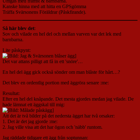
Umgås med främst & barnbarna.
Kanske hinna med att hitta en GPSgömma
Träffa Svärsonens Föräldrar (Påskfirande).
Så här blev det
:
Sov och vilade en hel del och mellan varven var det lek med
barnbarna.
Lite påskpynt:
Det var attans pilligt att få in ett 'snöre'…
En hel del ägg gick också sönder om man blåste för hårt…?
Det blev en ordentlig portion med äggröra senare :me:
Resultat:
Efter en hel del knåpande. Det mesta gjordes medan jag vilade. De
hade lämnat ett äggskal till mig:
Att det är två bilder på det nedersta ägget har två orsaker:
1. Det är det jag gjorde :me:
2. Jag ville visa att det har ögon och 'näbb' runtom.
Jag räddade tidigare ett ägg från soptunnan: