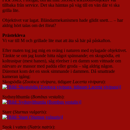
tillbaka från service. Det ska hämtas på väg till en vän där vi ska
grilla lite.
Objektivet var lagat. Bländarmekanismen hade glidit snett… – har
aldrig hört talas om det förut?
Prästekleva
Vi var till M och grillade lite mat att äta så här på påskafton.
Efter maten tog jag mig en sväng i naturen med nylagade objektivet.
Tänkte se om jag kunde hitta något spännande; en skogsödla, ett
koltrastpar (mest hanen), såg rörelser i en damm som vittnade om
närvaro av massor med padda eller groda – såg aldrig någon.
Däremot kom det en snok simmande i dammen. Då smattrade
kameran igång:
Skogsödla (
Zootoca vivipara
, tidigare
Lacerta vivipara
):
Sydsnylthumla (
Bombus vestalis
):
Stare (
Sturnus vulgaris
):
Snok i vatten (
Natrix natrix
):