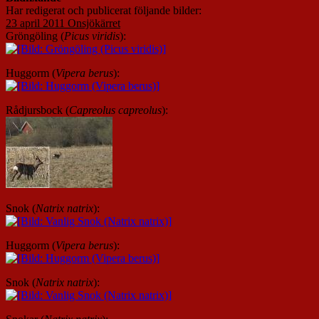
Har redigerat och publicerat följande bilder:
23 april 2011 Onsjökärret
Gröngöling (
Picus viridis
):
Huggorm (
Vipera berus
):
Rådjursbock (
Capreolus capreolus
):
Snok (
Natrix natrix
):
Huggorm (
Vipera berus
):
Snok (
Natrix natrix
):