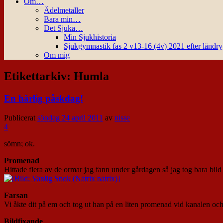
Om…
Ädelmetaller
Bara min…
Det Sjuka…
Min Sjukhistoria
Sjukgymnastik fas 2 v13-16 (4v) 2021 efter ländr
Om mig
Etikettarkiv:
Humla
En härlig påskdag!
Publicerat
söndag 24 april 2011
av
nisse
4
sömn; ok.
Promenad
Hittade flera av de ormar jag fann under gårdagen så jag tog bara bil
Farsan
Vi åkte dit på em och tog ut han på en liten promenad vid kanalen och
Bildfixande