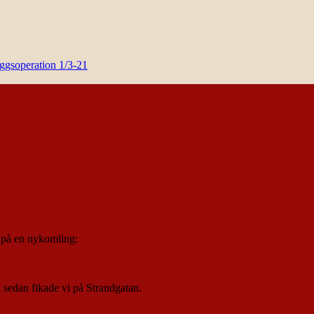
yggsoperation 1/3-21
d på en nykomling:
 sedan fikade vi på Strandgatan.