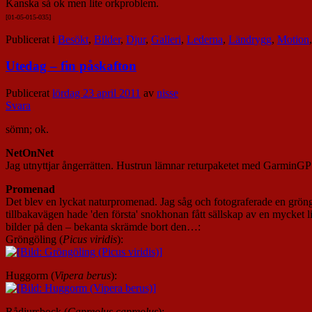
Kanska så ok men lite orkproblem.
[01-05-015-035]
Publicerat i
Besökt
,
Bilder
,
Djur
,
Galleri
,
Lederna
,
Ländrygg
,
Motion
Utedag – fin påskafton
Publicerat
lördag 23 april 2011
av
nisse
Svara
sömn; ok.
NetOnNet
Jag utnyttjar ångerrätten.
Hustrun lämnar returpaketet med GarminGPS:e
Promenad
Det blev en lyckat naturpromenad. Jag såg och fotograferade en gröngö
tillbakavägen hade 'den första' snokhonan fått sällskap av en mycket li
bilder på den – bekanta skrämde bort den…:
Gröngöling (
Picus viridis
):
Huggorm (
Vipera berus
):
Rådjursbock (
Capreolus capreolus
):