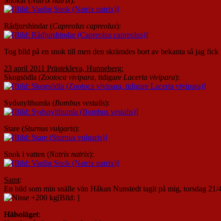
Snokar (
Natrix natrix
):
Rådjurshindar (
Capreolus capreolus
):
Tog bild på en snok till men den skrämdes bort av bekanta så jag fick
23 april 2011 Prästekleva, Hunneberg:
Skogsödla (
Zootoca vivipara
, tidigare
Lacerta vivipara
):
Sydsnylthumla (
Bombus vestalis
):
Stare (
Sturnus vulgaris
):
Snok i vatten (
Natrix natrix
):
Samt
:
En bild som min snälle vän Håkan Nunstedt tagit på mig, torsdag 21/4
Hälsoläget
: