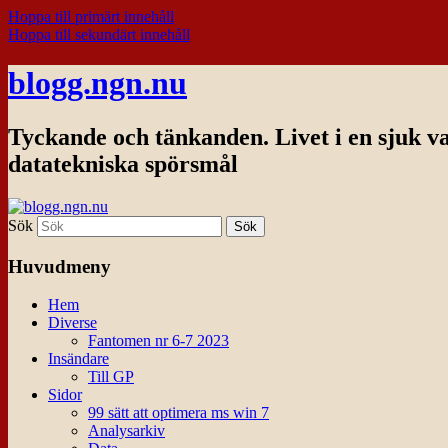
Hoppa till primärt innehåll
Hoppa till sekundärt innehåll
blogg.ngn.nu
Tyckande och tänkanden. Livet i en sjuk v
datatekniska spörsmål
Sök
Huvudmeny
Hem
Diverse
Fantomen nr 6-7 2023
Insändare
Till GP
Sidor
99 sätt att optimera ms win 7
Analysarkiv