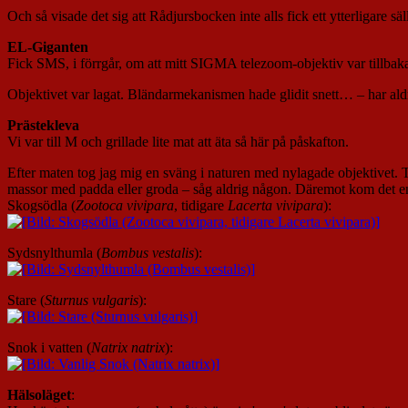
Och så visade det sig att Rådjursbocken inte alls fick ett ytterligare 
EL-Giganten
Fick SMS, i förrgår, om att mitt SIGMA telezoom-objektiv var tillbaka f
Objektivet var lagat. Bländarmekanismen hade glidit snett… – har aldr
Prästekleva
Vi var till M och grillade lite mat att äta så här på påskafton.
Efter maten tog jag mig en sväng i naturen med nylagade objektivet. 
massor med padda eller groda – såg aldrig någon. Däremot kom det 
Skogsödla (
Zootoca vivipara
, tidigare
Lacerta vivipara
):
Sydsnylthumla (
Bombus vestalis
):
Stare (
Sturnus vulgaris
):
Snok i vatten (
Natrix natrix
):
Hälsoläget
: