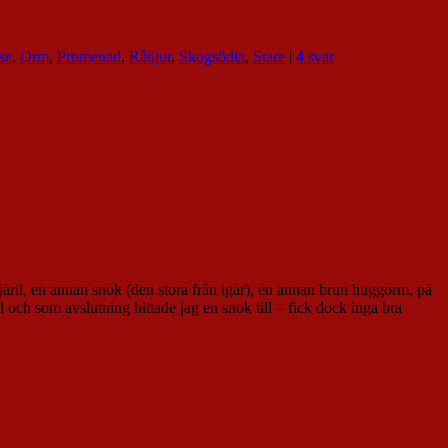
se
,
Orm
,
Promenad
,
Rådjur
,
Skogsödla
,
Stare
|
4
svar
äril, en annan snok (den stora från igår), en annan brun huggorm, på
l och som avslutning hittade jag en snok till – fick dock inga bra