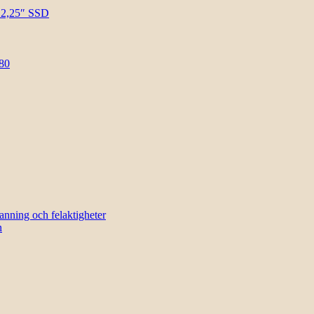
l 2,25″ SSD
80
sanning och felaktigheter
n