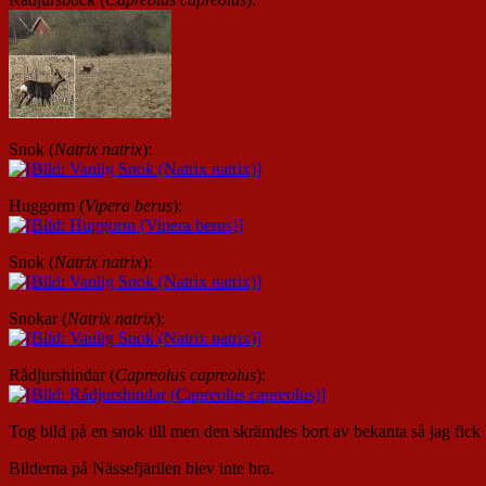
Snok (
Natrix natrix
):
Huggorm (
Vipera berus
):
Snok (
Natrix natrix
):
Snokar (
Natrix natrix
):
Rådjurshindar (
Capreolus capreolus
):
Tog bild på en snok till men den skrämdes bort av bekanta så jag fick
Bilderna på Nässefjärilen blev inte bra.