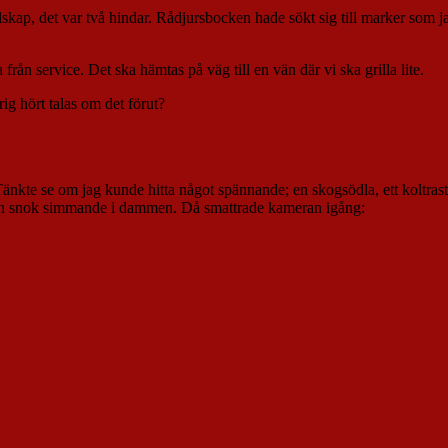
sällskap, det var två hindar. Rådjursbocken hade sökt sig till marker som 
rån service. Det ska hämtas på väg till en vän där vi ska grilla lite.
ig hört talas om det förut?
Tänkte se om jag kunde hitta något spännande; en skogsödla, ett koltras
en snok simmande i dammen. Då smattrade kameran igång: