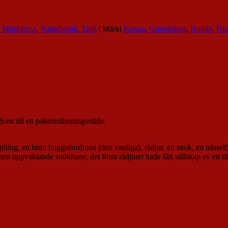
,
Musklerna
,
Naturbesök
,
Trött
|
Märkt
Farsan
,
Gröngöling
,
Humla
,
Nis
n till ett paketinlämningsställe.
ling, en brun huggormshona (den vanliga), rådjur, en snok, en nässelfj
ten uppvaktande snokhane, det förra rådjuret hade fått sällskap av ett til