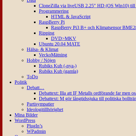
Data
CloneZilla via liveUSB 2.25″ HD (OS Win10) til
Programmering
HTML & JavaScript
RaspBerry Pi
RaspBerry Pi3 B+ och Klimatsensor BME2
Ripping
DVD>MKV
Ubuntu 20.04 MATE
Hälsa- & Klimat
VeckoMätning
Hobby / Nöjen
Rubiks Kub (-nya-)
Rubiks Kub (gamla)
ToDo
Politik
Debatt…
Debattext: Illa att IF Metalls ordförande far men o
Debattext: M gör långtidssjuka till politiska bollträ
Partisympatier
Ideologitillhörighet
Mina Bilder
WordPress
PlugIn’s
WPadmin