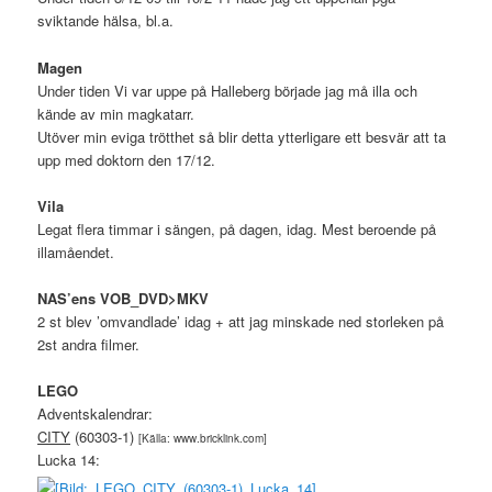
sviktande hälsa, bl.a.
Magen
Under tiden Vi var uppe på Halleberg började jag må illa och
kände av min magkatarr.
Utöver min eviga trötthet så blir detta ytterligare ett besvär att ta
upp med doktorn den 17/12.
Vila
Legat flera timmar i sängen, på dagen, idag. Mest beroende på
illamåendet.
NAS’ens VOB_DVD>MKV
2 st blev ’omvandlade’ idag + att jag minskade ned storleken på
2st andra filmer.
L
EGO
Adventskalendrar:
CITY
(60303-1)
[Källa: www.bricklink.com]
Lucka 14: