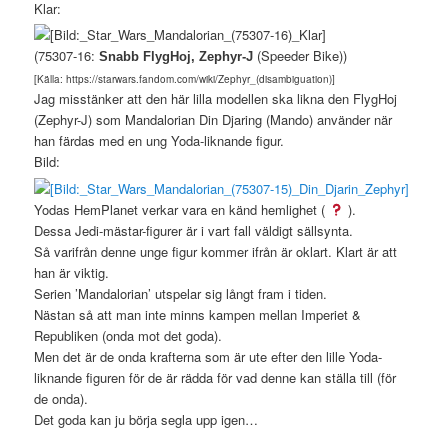
Klar:
(75307-16:
(Speeder Bike))
Snabb FlygHoj, Zephyr-J
[Källa: https://starwars.fandom.com/wiki/Zephyr_(disambiguation)]
Jag misstänker att den här lilla modellen ska likna den FlygHoj
(Zephyr-J) som Mandalorian Din Djaring (Mando) använder när
han färdas med en ung Yoda-liknande figur.
Bild:
Yodas HemPlanet verkar vara en känd hemlighet (
).
Dessa Jedi-mästar-figurer är i vart fall väldigt sällsynta.
Så varifrån denne unge figur kommer ifrån är oklart. Klart är att
han är viktig.
Serien ’Mandalorian’ utspelar sig långt fram i tiden.
Nästan så att man inte minns kampen mellan Imperiet &
Republiken (onda mot det goda).
Men det är de onda krafterna som är ute efter den lille Yoda-
liknande figuren för de är rädda för vad denne kan ställa till (för
de onda).
Det goda kan ju börja segla upp igen…