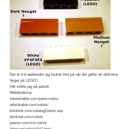
Det är 5-6 webbsidor jag brukar titta på när det gäller att definiera
färger på LEGO’t
Här stötte jag på patrull:
Webbsidorna:
swooshable.com/parts/colors
rebrickable.com/colors/
bricklink.com/catalogColors.asp
brickowl.com/colors
peeron.com/inv/colors
ldraw.org/article/547.html