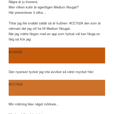
Några är ju överens.
Men vilken kulör är egentligen Medium Nougat?
Här presenteras 3 olika…
Tittar jag lite snabbt sådär så är kulören: #CC702A den som är
närmast det jag vill ha till Medium Nougat.
När jag mätte färgen med en app som hyfsat väl kan fånga en
färg så fick jag:
#C3590B
Den nyansen tycker jag inte avviker så värst mycket från:
#CC702A
Min mätning blev något mörkare…