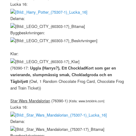
Lucka 16:
Delarna:
Byggbeskrivningen:
Klar:
(76390-17:
Uggla (Harrys?), Ett ChockladKort som ger en
varierande, slumpmässig smak, Chokladgroda och en
(Owl, 1 Random Chocolate Frog Card, Chocolate Frog
Tågbiljett
and Train Ticket))
Star Wars Mandalorian
(76390-1)
[Källa: www.bricklink.com]
Lucka 16:
Delarna:
Byggbeskrivningen: