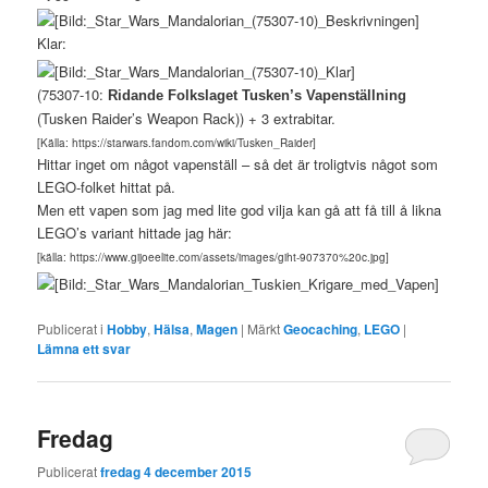
Klar:
(75307-10:
Ridande Folkslaget Tusken’s Vapenställning
(Tusken Raider’s Weapon Rack)) + 3 extrabitar.
[Källa: https://starwars.fandom.com/wiki/Tusken_Raider]
Hittar inget om något vapenställ – så det är troligtvis något som
LEGO-folket hittat på.
Men ett vapen som jag med lite god vilja kan gå att få till å likna
LEGO’s variant hittade jag här:
[källa: https://www.gijoeelite.com/assets/images/giht-907370%20c.jpg]
Publicerat i
Hobby
,
Hälsa
,
Magen
|
Märkt
Geocaching
,
LEGO
|
Lämna ett svar
Fredag
Publicerat
fredag 4 december 2015