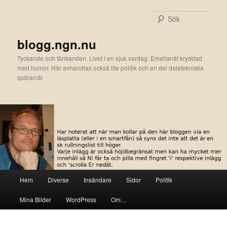
Hoppa
Hoppa
till
till
Sök
primärt
sekundärt
innehåll
innehåll
blogg.ngn.nu
Tyckande och tänkanden. Livet i en sjuk vardag. Emellanåt kryddad
med humor. Här avhandlas också lite politik och en del datatekniska
spörsmål
Huvudmeny
Hem
Diverse
Insändare
Sidor
Politik
Mina Bilder
WordPress
Om…