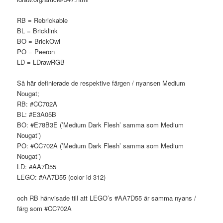
RB = Rebrickable
BL = Bricklink
BO = BrickOwl
PO = Peeron
LD = LDrawRGB
Så här definierade de respektive färgen / nyansen Medium
Nougat;
RB: #CC702A
BL: #E3A05B
BO: #E78B3E (’Medium Dark Flesh’ samma som Medium
Nougat’)
PO: #CC702A (’Medium Dark Flesh’ samma som Medium
Nougat’)
LD: #AA7D55
LEGO: #AA7D55 (color id 312)
och RB hänvisade till att LEGO’s #AA7D55 är samma nyans /
färg som #CC702A