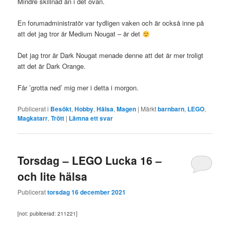
Mindre skillnad än i det ovan.
En forumadministratör var tydligen vaken och är också inne på
att det jag tror är Medium Nougat – är det
Det jag tror är Dark Nougat menade denne att det är mer troligt
att det är Dark Orange.
Får ’grotta ned’ mig mer i detta i morgon.
Publicerat i
Besökt
,
Hobby
,
Hälsa
,
Magen
|
Märkt
barnbarn
,
LEGO
,
Magkatarr
,
Trött
|
Lämna ett svar
Torsdag – LEGO Lucka 16 –
och lite hälsa
Publicerat
torsdag 16 december 2021
[not: publicerad: 211221]