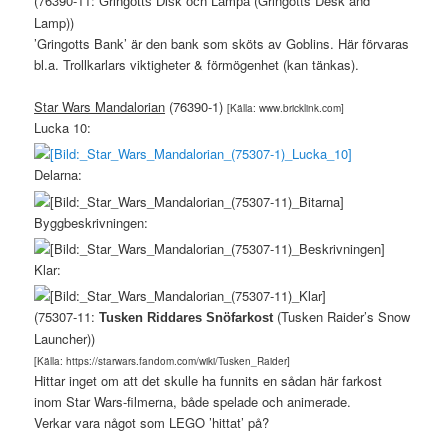
(76390-11:
(Gringotts Desk and
Gringotts Disk och Lampa
Lamp))
’Gringotts Bank’ är den bank som sköts av Goblins. Här förvaras
bl.a. Trollkarlars viktigheter & förmögenhet (kan tänkas).
Star Wars Mandalorian
(76390-1)
[Källa: www.bricklink.com]
Lucka 10:
Delarna:
Byggbeskrivningen:
Klar:
(75307-11:
(Tusken Raider’s Snow
Tusken Riddares Snöfarkost
Launcher))
[Källa: https://starwars.fandom.com/wiki/Tusken_Raider]
Hittar inget om att det skulle ha funnits en sådan här farkost
inom Star Wars-filmerna, både spelade och animerade.
Verkar vara något som LEGO ’hittat’ på?