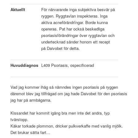
Aktuellt
För närvarande inga subjektiva besvär på
ryggen. Ryggtavlan inspekteras. lnga
aktiva acneförändrǐngar. Borde kunna
opereras. Pat har också beskedliga
psoriasisförändringar över ryggtavlan och
undertecknad sänder honom ett recept
på Daivobet för detta.
Huvuddiagnos
L409 Psoriasis, ospecificerad
Vad jag kommer ihåg så nämndes ingen psoriasis på ryggen
däremot blev jag tillfrågad om jag hade Daivobet för den psoriasis
jag har på armbågarna.
Kissandet har kommit igång bra men inte det andra, typ
tvärstopp.
Käkar torkade plommon, dricker pulkverkaffe med vanlig mjölk.
Det brukar sätta fart…