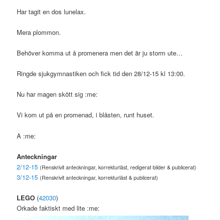
Har tagit en dos lunelax.
Mera plommon.
Behöver komma ut å promenera men det är ju storm ute…
Ringde sjukgymnastiken och fick tid den 28/12-15 kl 13:00.
Nu har magen skött sig :me:
Vi kom ut på en promenad, i blåsten, runt huset.
A :me:
Anteckningar
2/12-15
(Renskrivit anteckningar, korrekturläst, redigerat bilder & publicerat)
3/12-15
(Renskrivit anteckningar, korrekturläst & publicerat)
LEGO
(
42030
)
Orkade faktiskt med lite :me: