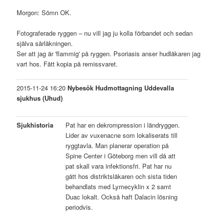
Morgon: Sömn OK.
Fotograferade ryggen – nu vill jag ju kolla förbandet och sedan
själva sårläkningen.
Ser att jag är 'flammig' på ryggen. Psoriasis anser hudläkaren jag
vart hos. Fått kopia på remissvaret.
2015-11-24 16:20
Nybesök Hudmottagning Uddevalla
sjukhus (Uhud)
Sjukhistoria
Pat har en dekrompression i ländryggen.
Lider av vuxenacne som lokaliserats till
ryggtavla. Man planerar operation på
Spine Center i Göteborg men vill då att
pat skall vara infektionsfri. Pat har nu
gått hos distriktsläkaren och sista tiden
behandlats med Lymecyklin x 2 samt
Duac lokalt. Också haft Dalacin lösning
periodvis.