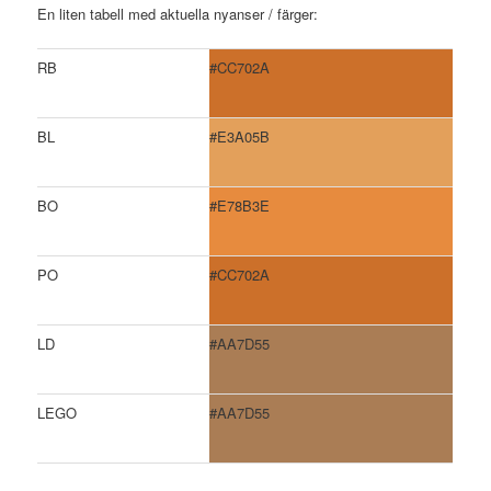
En liten tabell med aktuella nyanser / färger:
RB
#CC702A
BL
#E3A05B
BO
#E78B3E
PO
#CC702A
LD
#AA7D55
LEGO
#AA7D55