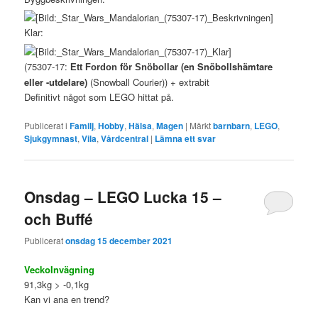
Klar:
(75307-17:
(en Snöbollshämtare
Ett Fordon för Snöbollar
eller -utdelare)
(Snowball Courier)) + extrabit
Definitivt något som LEGO hittat på.
Publicerat i
Familj
,
Hobby
,
Hälsa
,
Magen
|
Märkt
barnbarn
,
LEGO
,
Sjukgymnast
,
Vila
,
Vårdcentral
|
Lämna ett svar
Onsdag – LEGO Lucka 15 –
och Buffé
Publicerat
onsdag 15 december 2021
VeckoInvägning
91,3kg > -0,1kg
Kan vi ana en trend?