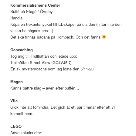
Kommersialismens Center
Buffé på Etagé / Överby.
Handla.
Köpa en trekantsnyckel till EL-skåpet på utsidan (hittar inte den
vi ska ha någonstans…)
Det ska finnas sådana på Hornbach. Och det fanns
Geocaching
Tog mig till Trollhättan och letade upp:
Trollhättan Street View (GC4VJ5D)
En sk mysterycache som jag löste den 5/11-20.
Magen
Känns bättre idag – även efter buffén…
Vila
Gick inte att förhindra. Det gick åt ett par timmar efter att vi
kommit hem.
L
EGO
Adventskalendrar: