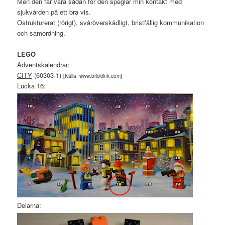
Men den får vara sådan för den speglar min kontakt med
sjukvården på ett bra vis.
Ostrukturerat (rörigt), svåröverskådligt, bristfällig kommunikation
och samordning.
L
EGO
Adventskalendrar:
CITY
(60303-1)
[Källa: www.bricklink.com]
Lucka 16:
Delarna: