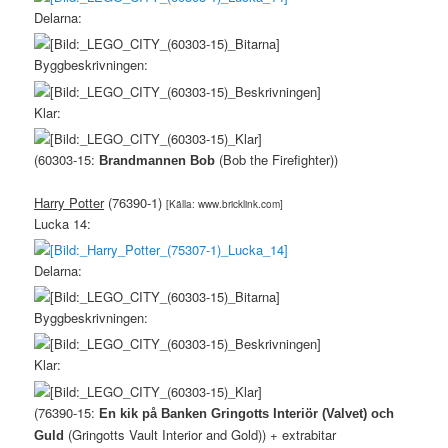
Delarna:
Byggbeskrivningen:
Klar:
(60303-15:
(Bob the Firefighter))
Brandmannen Bob
Harry Potter
(76390-1)
[Källa: www.bricklink.com]
Lucka 14:
Delarna:
Byggbeskrivningen:
Klar:
(76390-15:
En kik på Banken Gringotts Interiör (Valvet) och
(Gringotts Vault Interior and Gold)) + extrabitar
Guld