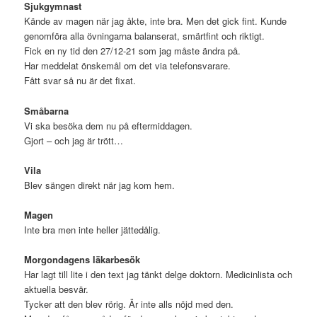
Sjukgymnast
Kände av magen när jag åkte, inte bra. Men det gick fint. Kunde
genomföra alla övningarna balanserat, smärtfint och riktigt.
Fick en ny tid den 27/12-21 som jag måste ändra på.
Har meddelat önskemål om det via telefonsvarare.
Fått svar så nu är det fixat.
Småbarna
Vi ska besöka dem nu på eftermiddagen.
Gjort – och jag är trött…
Vila
Blev sängen direkt när jag kom hem.
Magen
Inte bra men inte heller jättedålig.
Morgondagens läkarbesök
Har lagt till lite i den text jag tänkt delge doktorn. Medicinlista och
aktuella besvär.
Tycker att den blev rörig. Är inte alls nöjd med den.