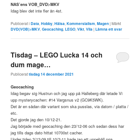
NAS’ens VOB_DVD>MKV
Idag blev det inte fler än 4st.
Publicerat i
Data
,
Hobby
,
Hälsa
,
Kommersialism
,
Magen
|
Märkt
DVD(VOB)>MKV
,
Geocaching
,
LEGO
,
Vikt
,
Vila
|
Lämna ett svar
Tisdag – LEGO Lucka 14 och
dum mage…
Publicerat
tisdag 14 december 2021
Geocaching
Idag begav sig Hustrun och jag upp på Halleberg där letade Vi
upp mysterycachen: #14 Vargsnus v2 (GC9K5WK).
Det är en sådan där variant som ska pusslas, via datorn / platta /
etc.
Det gjorde jag den 10/12-21.
Jag började med geocaching den 23/12-06 och sedan dess har
jag tills dags dato hittat 10700st cacher.
Under tiden 3/12-09 till 10/2-11 hade jag ett uppehåll pga