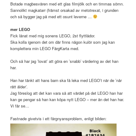
Botade magbesvären med ett glas filmjölk och en timmas sömn.
Sannolikt magkatarr (främst orsakad av metotrexat, i grunden
och så bygger jag på med ett osunt leverne …
mer LEGO
Fick lånat med mig sonens LEGO, 2st flyttlådor.
Ska kolla igenom det om där finns någon kulör som jag kan
komplettera min LEGO FärgKarta med.
Och så har jag ’lovat’ att göra en ’snabb’ värdering av det han
har.
Han har tänkt att hans barn ska få leka med LEGO’t när de ’når
rätt ålder’.
Jag föreslog att det kan vara så att värdet på det LEGO han har
kan ge pengar så han kan köpa nytt LEGO – mer än det han har.
Vi får se…
Fastnade givetvis i ett färgnyansproblem, enligt bilden: