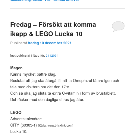
Fredag – Försökt att komma
ikapp & LEGO Lucka 10
Publicerat
fredag 10 december 2021
[not publicerat inlägg för:
211209
]
Magen
Känns mycket bättre idag.
Beslutat att jag ska återgå till att ta Omeprazol tätare igen och
tala med doktorn om det den 17:e.
Och så ska jag sluta ta extra C-vitamin i form av brustablett.
Det räcker med den dagliga citrus jag äter.
LEGO
Adventskalendrar:
CITY
(60303-1)
[Källa: www.bricklink.com]
Lucka 10: