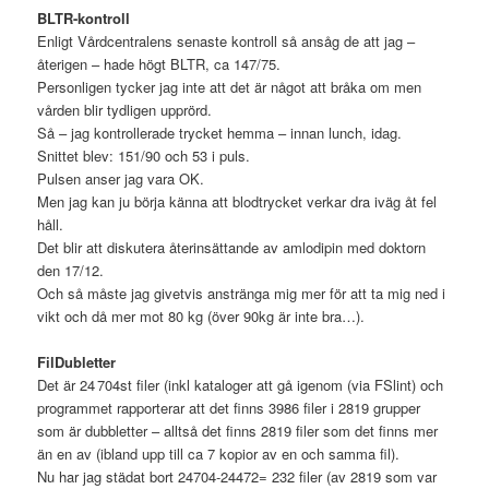
BLTR-kontroll
Enligt Vårdcentralens senaste kontroll så ansåg de att jag –
återigen – hade högt BLTR, ca 147/75.
Personligen tycker jag inte att det är något att bråka om men
vården blir tydligen upprörd.
Så – jag kontrollerade trycket hemma – innan lunch, idag.
Snittet blev: 151/90 och 53 i puls.
Pulsen anser jag vara OK.
Men jag kan ju börja känna att blodtrycket verkar dra iväg åt fel
håll.
Det blir att diskutera återinsättande av amlodipin med doktorn
den 17/12.
Och så måste jag givetvis anstränga mig mer för att ta mig ned i
vikt och då mer mot 80 kg (över 90kg är inte bra…).
FilDubletter
Det är 24 704st filer (inkl kataloger att gå igenom (via FSlint) och
programmet rapporterar att det finns 3986 filer i 2819 grupper
som är dubbletter – alltså det finns 2819 filer som det finns mer
än en av (ibland upp till ca 7 kopior av en och samma fil).
Nu har jag städat bort 24704-24472=
232 filer (av 2819 som var