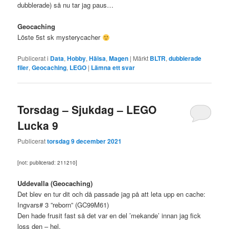
dubblerade) så nu tar jag paus…
Geocaching
Löste 5st sk mysterycacher
Publicerat i
Data
,
Hobby
,
Hälsa
,
Magen
|
Märkt
BLTR
,
dubblerade
filer
,
Geocaching
,
LEGO
|
Lämna ett svar
Torsdag – Sjukdag – LEGO
Lucka 9
Publicerat
torsdag 9 december 2021
[not: publicerad: 211210]
Uddevalla (Geocaching)
Det blev en tur dit och då passade jag på att leta upp en cache:
Ingvars# 3 ”reborn” (GC99M61)
Den hade frusit fast så det var en del ’mekande’ innan jag fick
loss den – hel.