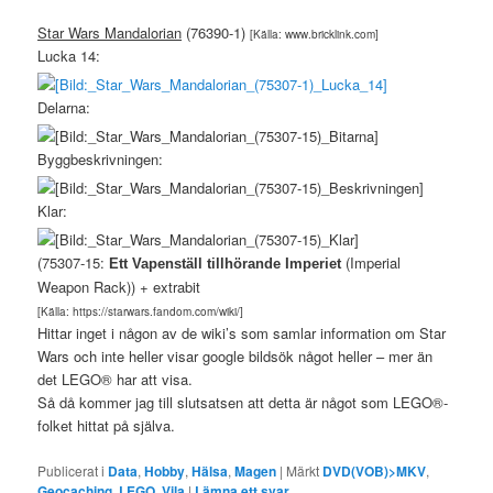
Star Wars Mandalorian
(76390-1)
[Källa: www.bricklink.com]
Lucka 14:
Delarna:
Byggbeskrivningen:
Klar:
(75307-15:
(Imperial
Ett Vapenställ tillhörande Imperiet
Weapon Rack)) + extrabit
[Källa: https://starwars.fandom.com/wiki/]
Hittar inget i någon av de wiki’s som samlar information om Star
Wars och inte heller visar google bildsök något heller – mer än
det LEGO® har att visa.
Så då kommer jag till slutsatsen att detta är något som LEGO®-
folket hittat på själva.
Publicerat i
Data
,
Hobby
,
Hälsa
,
Magen
|
Märkt
DVD(VOB)>MKV
,
Geocaching
,
LEGO
,
Vila
|
Lämna ett svar