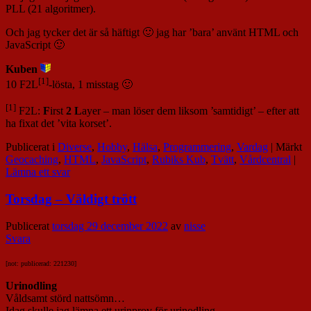
PLL (21 algoritmer).
Och jag tycker det är så häftigt 🙂 jag har ’bara’ använt HTML och
JavaScript 🙂
Kuben
[1]
10 F2L
-lösta, 1 misstag 🙂
[1]
F2L:
F
irst
2
L
ayer – man löser dem liksom ’samtidigt’ – efter att
ha fixat det ’vita korset’.
Publicerat i
Diverse
,
Hobby
,
Hälsa
,
Programmering
,
Vardag
|
Märkt
Geocaching
,
HTML
,
JavaScript
,
Rubiks Kub
,
Tvätt
,
Vårdcentral
|
Lämna ett svar
Torsdag – Väldigt trött
Publicerat
torsdag 29 december 2022
av
nisse
Svara
[not: publicerad: 221230]
Urinodling
Våldsamt störd nattsömn…
Idag skulle jag lämna ett urinprov för urinodling.