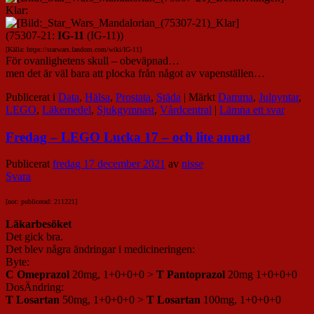
Klar:
(75307-21:
IG-11
(IG-11))
[Källa: https://starwars.fandom.com/wiki/
IG-11]
För ovanlighetens skull – obeväpnad…
men det är väl bara att plocka från något av vapenställen…
Publicerat i
Data
,
Hälsa
,
Prostata
,
Städa
|
Märkt
Damma
,
Julpyntar
,
LEGO
,
Läkemedel
,
Sjukgymnast
,
Vårdcentral
|
Lämna ett svar
Fredag – LEGO Lucka 17 – och lite annat
Publicerat
fredag 17 december 2021
av
nisse
Svara
[not: publicerad: 211221]
Läkarbesöket
Det gick bra.
Det blev några ändringar i medicineringen:
Byte:
C Omeprazol
20mg, 1+0+0+0 >
T Pantoprazol
20mg 1+0+0+0
DosÄndring:
T Losartan
50mg, 1+0+0+0 >
T Losartan
100mg, 1+0+0+0