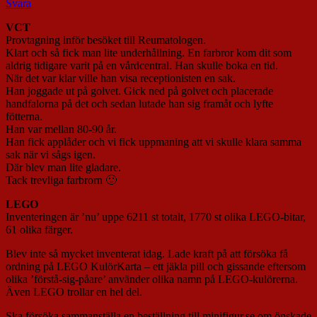
Svara
VCT
Provtagning inför besöket till Reumatologen.
Klart och så fick man lite underhållning. En farbror kom dit som
aldrig tidigare varit på en vårdcentral. Han skulle boka en tid.
När det var klar ville han visa receptionisten en sak.
Han joggade ut på golvet. Gick ned på golvet och placerade
handfalorna på det och sedan lutade han sig framåt och lyfte
fötterna.
Han var mellan 80-90 år.
Han fick applåder och vi fick uppmaning att vi skulle klara samma
sak när vi sågs igen.
Där blev man lite gladare.
Tack trevliga farbrorn 🙂
LEGO
Inventeringen är ’nu’ uppe 6211 st totalt, 1770 st olika LEGO-bitar,
61 olika färger.
Blev inte så mycket inventerat idag. Lade kraft på att försöka få
ordning på LEGO KulörKarta – ett jäkla pill och gissande eftersom
olika ’förstå-sig-påare’ använder olika namn på LEGO-kulörerna.
Även LEGO trollar en hel del.
Ska försöka sammanställa en beställning till minifigur.se om önskade