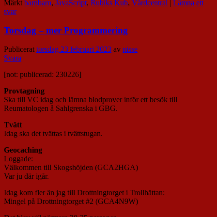
Märkt
barnbarn
,
JavaScript
,
Rubiks Kub
,
Vårdcentral
|
Lämna ett
svar
Torsdag – mer Programmering
Publicerat
torsdag 23 februari 2023
av
nisse
Svara
[not: publicerad: 230226]
Provtagning
Ska till VC idag och lämna blodprover inför ett besök till
Reumatologen å Sahlgrenska i GBG.
Tvätt
Idag ska det tvättas i tvättstugan.
Geocaching
Loggade:
Välkommen till Skogshöjden (GCA2HGA)
Var ju där igår.
Idag kom fler än jag till Drottningtorget i Trollhättan:
Mingel på Drottningtorget #2 (GCA4N9W)