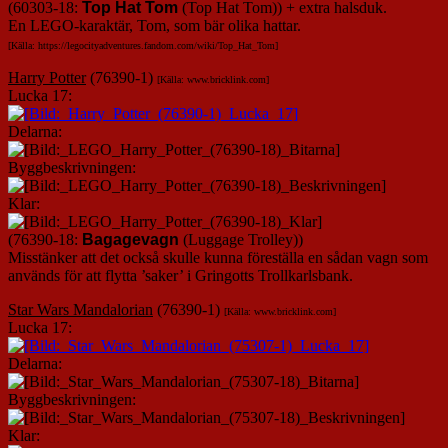
(60303-18:
Top Hat Tom
(Top Hat Tom)) + extra halsduk.
En LEGO-karaktär, Tom, som bär olika hattar.
[Källa: https://legocityadventures.fandom.com/wiki/Top_Hat_Tom]
Harry Potter
(76390-1)
[Källa: www.bricklink.com]
Lucka 17:
Delarna:
Byggbeskrivningen:
Klar:
(76390-18:
Bagagevagn
(Luggage Trolley))
Misstänker att det också skulle kunna föreställa en sådan vagn som
används för att flytta ’saker’ i Gringotts Trollkarlsbank.
Star Wars Mandalorian
(76390-1)
[Källa: www.bricklink.com]
Lucka 17:
Delarna:
Byggbeskrivningen:
Klar: