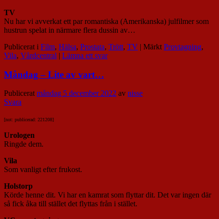
TV
Nu har vi avverkat ett par romantiska (Amerikanska) julfilmer som
hustrun spelat in närmare flera dussin av…
Publicerat i
Film
,
Hälsa
,
Prostata
,
Trött
,
TV
|
Märkt
Provtagning
,
Vila
,
Vårdcentral
|
Lämna ett svar
Måndag – Lite av vart…
Publicerat
måndag 5 december 2022
av
nisse
Svara
[not: publicerad: 221208]
Urologen
Ringde dem.
Vila
Som vanligt efter frukost.
Holstorp
Körde henne dit. Vi har en kamrat som flyttar dit. Det var ingen där
så fick åka till stället det flyttas från i stället.