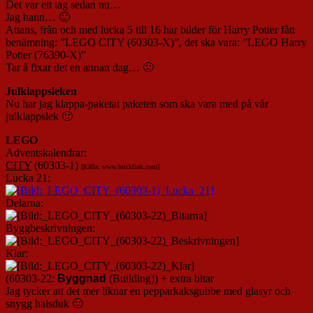
Det var ett tag sedan nu…
Jag hann… 🙂
Attans, från och med lucka 5 till 16 har bilder för Harry Potter fått
benämning: ”LEGO CITY (60303-X)”, det ska vara: ”LEGO Harry
Potter (76390-X)”
Tar å fixar det en annan dag… 🙁
Julklappsleken
Nu har jag klappa-paketat paketen som ska vara med på vår
julklappslek 🙂
L
EGO
Adventskalendrar:
CITY
(60303-1)
[Källa: www.bricklink.com]
Lucka 21:
Delarna:
Byggbeskrivningen:
Klar:
(60303-22:
Byggnad
(Building)) + extra bitar
Jag tycker att det mer liknar en pepparkaksgubbe med glasyr och
snygg halsduk 🙂