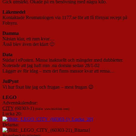
Gick utmärkt. Ökade på en benövning med några kilo.
Läkemedel
Kontaktade Reumatologen via 1177.se för att få förnyat recept på
Folsyra.
Damma
Nästan klar, ett rum kvar…
Åsså blev även det klart 🙂
Data
Städar i ePosten. Massa inaktuellt och mängder med dubbletter.
Noterade att jag haft min .nu domän sedan 28/1-02
Lägger av för idag – men det finns massor kvar att rensa…
JulPynt
Vi har fixat lite jag och frugan – mest frugan 😉
L
EGO
Adventskalendrar:
CITY
(60303-1)
[Källa: www.bricklink.com]
Lucka 20:
Delarna:
Byggbeskrivningen: