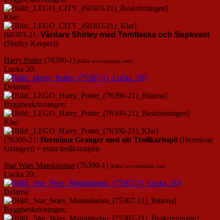
Klar:
(60303-21:
Vårdare Shirley med Tomflaska och Sopkvast
(Shirley Keeper))
Harry Potter
(76390-1)
[Källa: www.bricklink.com]
Lucka 20:
Delarna:
Byggbeskrivningen:
Klar:
(76390-21:
Hermione Granger med sitt Trollkarlsspö
(Hermione
Granger)) + extra trollkarsspön
Star Wars Mandalorian
(76390-1)
[Källa: www.bricklink.com]
Lucka 20:
Delarna:
Byggbeskrivningen: