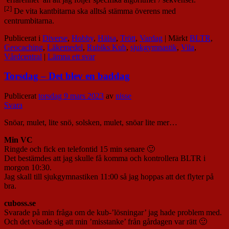
[2]
De vita kantbitarna ska alltså stämma överens med
centrumbitarna.
Publicerat i
Diverse
,
Hobby
,
Hälsa
,
Trött
,
Vardag
|
Märkt
BLTR
,
Geocaching
,
Läkemedel
,
Rubiks Kub
,
sjukgymnastik
,
Vila
,
Vårdcentral
|
Lämna ett svar
Torsdag – Det blev en baddag
Publicerat
torsdag 9 mars 2023
av
nisse
Svara
Snöar, mulet, lite snö, solsken, mulet, snöar lite mer…
Min VC
Ringde och fick en telefontid 15 min senare 🙂
Det bestämdes att jag skulle få komma och kontrollera BLTR i
morgon 10:30.
Jag skall till sjukgymnastiken 11:00 så jag hoppas att det flyter på
bra.
cuboss.se
Svarade på min fråga om de kub-’lösningar’ jag hade problem med.
Och det visade sig att min ’misstanke’ från gårdagen var rätt 🙂