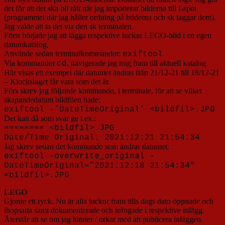
det för att det ska bli rätt när jag importerar bilderna till f-spot
(programmet där jag håller ordning på bilderna och sk taggar dem).
Jag valde att ta det via den sk terminalen.
Först började jag att lägga respektive luckas LEGO-bild i en egen
datumkatalog.
Använde sedan terminalkommandot:
exiftool
Via kommandot
, navigerade jag mig fram till aktuell katalog.
cd
Här visas ett exempel där datumet ändras från 21/12-21 till 18/12-21
– Klockslaget får vara som det är.
Förs skrev jag följande kommando, i terminale, för att se vilket
skapandedatum bildfilen hade:
exiftool -’DateTimeOriginal’ <bildfil>.JPG
Det kan då som svar ge t.ex.:
======== <bildfil>.JPG
Date/Time Original: 2021:12:21 21:54:34
Jag skrev sedan det kommando som ändrar datumet:
exiftool -overwrite_original -
DateTimeOriginal=”2021:12:18 21:54:34″
<bildfil>.JPG
LEGO
Gjorde ett ryck. Nu är alla luckor fram tills dags dato öppnade och
ihopsatta samt dokumenterade och infogade i respektive inlägg.
Återstår att se om jag hinner / orkar med att publicera inläggen.