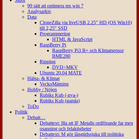
Sidor
99 sätt att optimera ms win 7
Analysarkiv
Data
CloneZilla via liveUSB 2.25″ HD (OS Win10)
till 2,25″ SSD
Programmering
HTML & JavaScript
RaspBerry Pi
RaspBerry Pi3 B+ och Klimatsensor
BME280
Ripping
DVD>MKV
Ubuntu 20.04 MATE
Hälsa- & Klimat
VeckoMätning
Hobby / Nöjen
Rubiks Kub (-nya-)
Rubiks Kub (gamla)
ToDo
Politik
Debatt…
Debattext: Illa att IF Metalls ordförande far men
osanning och felaktigheter
Debattext: M gör långtidssjuka till politiska