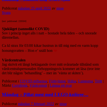
Publicerat
måndag 25 april 2022
av
nisse
Svara
[not: publicerad: 220504]
Sjukläget (sannolikt COVID)
Sov i princip inget alls i natt – hostade hela tiden – och snorade
däremellan.
Ca kl strax för 03:00 kikar hustrun in till mig med en varm kopp
honungsvatten – Hon e’ snäll hon
❤️
Vårdcentralen
Jag skrivit ett långt beklagande över mitt svårartade tillstånd som
vårdcentralspersonalen förhoppningsvis kommer att läsa (tror inte
det blir någon ’behandling’ – mer än ’vänta ut skiten’).
Publicerat i
COVID-influensa
,
Förkylning
,
Hälsa
,
Lungorna
,
Trött
|
Märkt
Covidsjuk
,
Vårdcentral
|
Lämna ett svar
Måndag – Pillat mest med LEGO-kulörer…
Publicerat
måndag 7 februari 2022
av
nisse