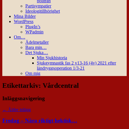
bollträn
Partisympatier
Ideologitillhörighet
Mina Bilder
WordPress
PlugIn’s
WPadmin
Om…
Ädelmetaller
Bara min…
Det Sjuka…
Min Sjukhistoria
Sjukgymnastik fas 2 v13-16 (4v) 2021 efter
ländryggsoperation 1/3-21
Om mig
Etikettarkiv:
Vårdcentral
Inläggsnavigering
←
Äldre inlägg
Fredag – Nära riktigt hektisk…