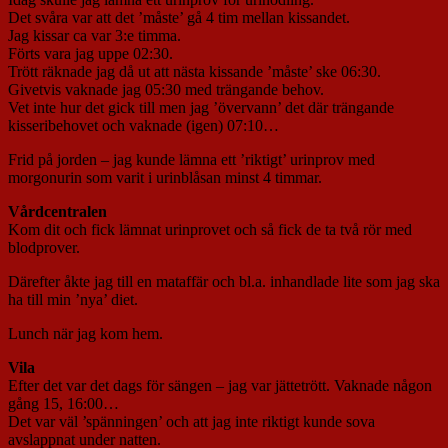
Det svåra var att det ’måste’ gå 4 tim mellan kissandet.
Jag kissar ca var 3:e timma.
Förts vara jag uppe 02:30.
Trött räknade jag då ut att nästa kissande ’måste’ ske 06:30.
Givetvis vaknade jag 05:30 med trängande behov.
Vet inte hur det gick till men jag ’övervann’ det där trängande
kisseribehovet och vaknade (igen) 07:10…
Frid på jorden – jag kunde lämna ett ’riktigt’ urinprov med
morgonurin som varit i urinblåsan minst 4 timmar.
Vårdcentralen
Kom dit och fick lämnat urinprovet och så fick de ta två rör med
blodprover.
Därefter åkte jag till en mataffär och bl.a. inhandlade lite som jag ska
ha till min ’nya’ diet.
Lunch när jag kom hem.
Vila
Efter det var det dags för sängen – jag var jättetrött. Vaknade någon
gång 15, 16:00…
Det var väl ’spänningen’ och att jag inte riktigt kunde sova
avslappnat under natten.