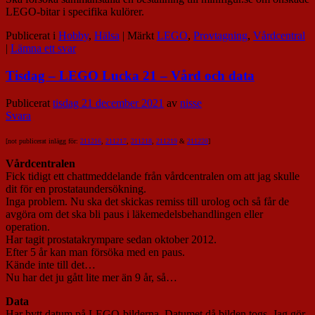
LEGO-bitar i specifika kulörer.
Publicerat i
Hobby
,
Hälsa
|
Märkt
LEGO
,
Provtagning
,
Vårdcentral
|
Lämna ett svar
Tisdag – LEGO Lucka 21 – Vård och data
Publicerat
tisdag 21 december 2021
av
nisse
Svara
[not publicerat inlägg för:
211216
,
211217
,
211218
,
211219
&
211220
]
Vårdcentralen
Fick tidigt ett chattmeddelande från vårdcentralen om att jag skulle
dit för en prostataundersökning.
Inga problem. Nu ska det skickas remiss till urolog och så får de
avgöra om det ska bli paus i läkemedelsbehandlingen eller
operation.
Har tagit prostatakrympare sedan oktober 2012.
Efter 5 år kan man försöka med en paus.
Kände inte till det…
Nu har det ju gått lite mer än 9 år, så…
Data
Har bytt datum på LEGO-bilderna. Datumet då bilden togs. Jag gör