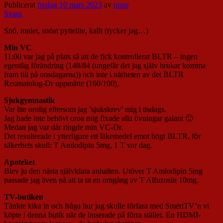
Publicerat
fredag 10 mars 2023
av
nisse
Svara
Snö, mulet, snöat pyttelite, kallt (tycker jag…)
Min VC
11:00 var jag på plats så att de fick kontrollerat BLTR – ingen
egentlig förändring (148/84 (ungefär det jag själv brukar komma
fram till på onsdagarna)) och inte i närheten av det BLTR
Reumatolog-Dr uppmätte (160/100).
Sjukgymnastik
Var lite orolig eftersom jag ’sjukskrev’ mig i tisdags.
Jag hade inte behövt oroa mig fixade alla övningar galant 🙂
Medan jag var där ringde min VC-Dr.
Det resulterade i ytterligare ett läkemedel emot högt BLTR, för
säkerhets skull: T Amlodipin 5mg, 1 T var dag.
Apoteket
Blev ju den nästa självklara anhalten. Utöver T Amlodipin 5mg
passade jag även på att ta ut en omgång av T Alfuzosin 10mg.
TV-butiken
Tänkte kika in och fråga hur jag skulle förfara med SmertTV’n vi
köpte i denna butik när de huserade på förra stället. En HDMI-