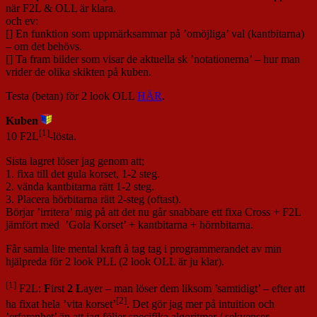
när F2L & OLL är klara.
och ev:
[] En funktion som uppmärksammar på ’omöjliga’ val (kantbitarna)
– om det behövs.
[] Ta fram bilder som visar de aktuella sk ’notationerna’ – hur man
vrider de olika skikten på kuben.
Testa (betan) för 2 look OLL
HÄR
.
Kuben
[1]
10 F2L
-lösta.
Sista lagret löser jag genom att;
1. fixa till det gula korset, 1-2 steg.
2. vända kantbitarna rätt 1-2 steg.
3. Placera hörbitarna rätt 2-steg (oftast).
Börjar ’irritera’ mig på att det nu går snabbare ett fixa Cross + F2L
jämfört med ’Gola Korset’ + kantbitarna + hörnbitarna.
Får samla lite mental kraft å tag tag i programmerandet av min
hjälpreda för 2 look PLL (2 look OLL är ju klar).
[1]
F2L:
F
irst
2
L
ayer – man löser dem liksom ’samtidigt’ – efter att
[2]
ha fixat hela ’vita korset’
. Det gör jag mer på intuition och
’erfarenhet’ än att jag följer specifika algoritmer / sekvenser.