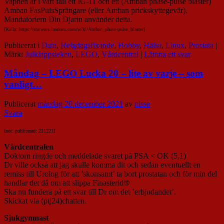
Vapnen är i vart fall ett IG-11 och ett (Amban phase-pulse blaster)
Amban FasPulsSprängare (eller Amban prickskyttegevär).
Mandaloriern Din Djarin använder detta.
[Källa: https://starwars.fandom.com/wiki/Amban_phase-pulse_blaster]
Publicerat i
Data
,
Helgdagsfixande
,
Hobby
,
Hälsa
,
Linux
,
Prostata
|
Märkt
Julklappsleken
,
LEGO
,
Vårdcentral
|
Lämna ett svar
Måndag – LEGO Lucka 20 – lite av varje – som
vanligt…
Publicerat
måndag 20 december 2021
av
nisse
Svara
[not: publicerad: 211221]
Vårdcentralen
Doktorn ringde och meddelade svaret på PSA < OK (5,1)
Dr ville också att jag skulle komma dit och sedan eventuellt en
remiss till Urolog för att ’skonsamt’ ta bort prostatan och för min del
handlar det då om att slippa Finasterid®
Ska nu fundera på ett svar till Dr om det ’erbjudandet’.
Skickat via (ptj24)chatten.
Sjukgymnast