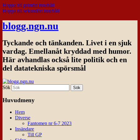
Hoppa till primärt innehåll
Hoppa till sekundärt innehåll
blogg.ngn.nu
Tyckande och tänkanden. Livet i en sjuk
vardag. Emellanåt kryddad med humor.
Här avhandlas också lite politik och en
del datatekniska spörsmål
Sök
Huvudmeny
Hem
Diverse
Fantomen nr 6-7 2023
Insändare
Till GP