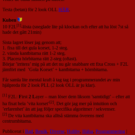
Testa (betan) för 2 look OLL
HÄR
.
Kuben
[1]
10 F2L
-lösta (sneglade lite på klockan och efter att ha löst 7st så
hade det gått 21min)
Sista lagret löser jag genom att;
1. fixa till det gula korset, 1-2 steg.
2. vända kantbitarna rätt 1-2 steg.
3. Placera hörbitarna rätt 2-steg (oftast).
Börjar ’irritera’ mig på att det nu går snabbare ett fixa Cross + F2L
jämfört med ’Gola Korset’ + kantbitarna + hörnbitarna.
Får samla lite mental kraft å tag tag i programmerandet av min
hjälpreda för 2 look PLL (2 look OLL är ju klar).
[1]
F2L:
F
irst
2
L
ayer – man löser dem liksom ’samtidigt’ – efter att
[2]
ha fixat hela ’vita korset’
. Det gör jag mer på intuition och
’erfarenhet’ än att jag följer specifika algoritmer / sekvenser.
[2]
De vita kantbitarna ska alltså stämma överens med
centrumbitarna.
Publicerat i
Bad
,
Besök
,
Diverse
,
Hobby
,
Hälsa
,
Programmering
|