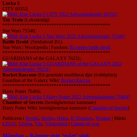
Lucka 5
CITY 60352;
Toy Train
(Leksakståg)
********************************************
Star Wars 75340;
Battle Droid
: (Stridsdroid B1).
Star Wars | Wookipedia | Fandom:
B1-series battle droid
********************************************
GUARDIANS of the GALAXY 76231;
Rocket Raccoon
(Ett genetiskt modifierat djur (tvättbjörn))
Guardian of the Galaxy Wiki:
Rocket Raccon
********************************************
Harry Potter 76404;
Chamber of Secrets
(hemligheternas kammare)
Harry Potter Wiki: hemligheternas kammare (
Chamber of Secrets
)
Publicerat i
Besökt
,
Hobby
,
Hälsa
,
ICAbanken
,
Prostata
|
Märkt
LEGO
,
Urolog
,
Vila
,
Vårdcentral
|
Lämna ett svar
Måndag – Känner mig ’svårt’ sjuk