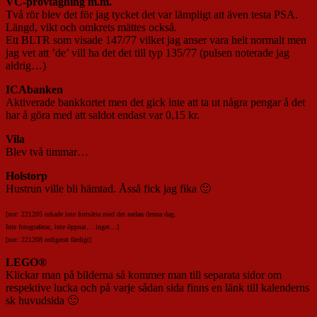
VC-provtagning m.m.
Två rör blev det för jag tycket det var lämpligt att även testa PSA.
Längd, vikt och omkrets mättes också.
Ett BLTR som visade 147/77 vilket jag anser vara helt normalt men
jag vet att ’de’ vill ha det det till typ 135/77 (pulsen noterade jag
aldrig…)
ICAbanken
Aktiverade bankkortet men det gick inte att ta ut några pengar å det
har å göra med att saldot endast var 0,15 kr.
Vila
Blev två timmar…
Holstorp
Hustrun ville bli hämtad. Åsså fick jag fika 🙂
[not: 221205 orkade inte fortsätta med det nedan denna dag.
Inte fotograferar, inte öppnat… inget…]
[not: 221208 redigerat färdigt]
LEGO®
Klickar man på bilderna så kommer man till separata sidor om
respektive lucka och på varje sådan sida finns en länk till kalenderns
sk huvudsida 🙂