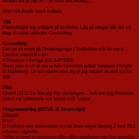
kontakt har ju lagt av – de hade lunchstängt…
Hem och fixade lunch (sallad)
Vila
Förmiddagen tog tydligen på krafterna. Låg på sängen tills det var
dags för nästa aktivitet; Geocaching
Geocaching
Det var ett event på Drottningtorget i Trollhättan och det var 4
Danskar som höll i det:
4 Danskere i Sverige (GCA4YMM)
Deras plan är att de ska ta hela GeoArten kallad Vargsnus (Vargön
& Halleberg). De har vädret emot sig så jag skickar ett stort Lycka
Till!
Film
Erased (212). En film jag inte sett tidigare… och som jag dessutom
tycket var spännande och lagom med ’action’.
Programmering (HTML & JavaScript)
Härnäst
:
Kvar:
[] Funktion som kontrollerar om det finns någon lämplig 2 look PLL
sekvens / algoritm.
Håller på med att analysera vilka olika situationer som kan uppträda