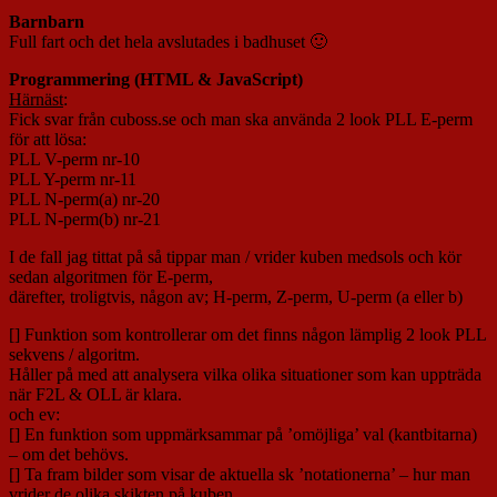
Barnbarn
Full fart och det hela avslutades i badhuset 🙂
Programmering (HTML & JavaScript)
Härnäst
:
Fick svar från cuboss.se och man ska använda 2 look PLL E-perm
för att lösa:
PLL V-perm nr-10
PLL Y-perm nr-11
PLL N-perm(a) nr-20
PLL N-perm(b) nr-21
I de fall jag tittat på så tippar man / vrider kuben medsols och kör
sedan algoritmen för E-perm,
därefter, troligtvis, någon av; H-perm, Z-perm, U-perm (a eller b)
[] Funktion som kontrollerar om det finns någon lämplig 2 look PLL
sekvens / algoritm.
Håller på med att analysera vilka olika situationer som kan uppträda
när F2L & OLL är klara.
och ev:
[] En funktion som uppmärksammar på ’omöjliga’ val (kantbitarna)
– om det behövs.
[] Ta fram bilder som visar de aktuella sk ’notationerna’ – hur man
vrider de olika skikten på kuben.