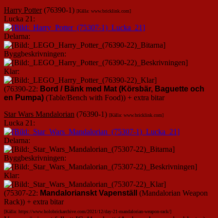
Harry Potter
(76390-1)
[Källa: www.bricklink.com]
Lucka 21:
Delarna:
Byggbeskrivningen:
Klar:
(76390-22:
Bord / Bänk med Mat (Körsbär, Baguette och
en Pumpa)
(Table/Bench with Food)) + extra bitar
Star Wars Mandalorian
(76390-1)
[Källa: www.bricklink.com]
Lucka 21:
Delarna:
Byggbeskrivningen:
Klar:
(75307-22:
Mandalorianskt Vapenställ
(Mandalorian Weapon
Rack)) + extra bitar
[Källa: https://www.holobrickarchive.com/2021/12/day-21-mandalorian-weapon-rack/]