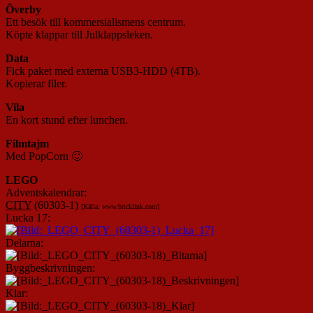
Överby
Ett besök till kommersialismens centrum.
Köpte klappar till Julklappsleken.
Data
Fick paket med externa USB3-HDD (4TB).
Kopierar filer.
Vila
En kort stund efter lunchen.
Filmtajm
Med PopCorn 🙂
L
EGO
Adventskalendrar:
CITY
(60303-1)
[Källa: www.bricklink.com]
Lucka 17:
Delarna:
Byggbeskrivningen:
Klar: