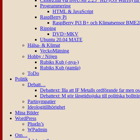
CloneZilla via liveUSB 2.25″ HD (OS Win10) til
Programmering
HTML & JavaScript
RaspBerry Pi
RaspBerry Pi3 B+ och Klimatsensor BME2
Ripping
DVD>MKV
Ubuntu 20.04 MATE
Hälsa- & Klimat
VeckoMätning
Hobby / Nöjen
Rubiks Kub (-nya-)
Rubiks Kub (gamla)
ToDo
Politik
Debatt…
Debattext: Illa att IF Metalls ordförande far men o
Debattext: M gör långtidssjuka till politiska bollträ
Partisympatier
Ideologitillhörighet
Mina Bilder
WordPress
PlugIn’s
WPadmin
Om…