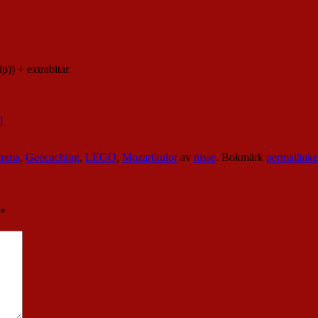
p)) + extrabitar.
mma
,
Geocaching
,
LEGO
,
Mozartkulor
av
nisse
. Bokmärk
permalänk
*