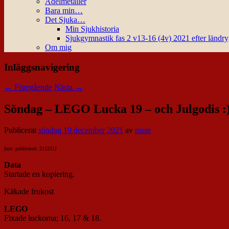
Ädelmetaller
Bara min…
Det Sjuka…
Min Sjukhistoria
Sjukgymnastik fas 2 v13-16 (4v) 2021 efter ländr
Om mig
Inläggsnavigering
←
Föregående
Nästa
→
Söndag – LEGO Lucka 19 – och Julgodis :
Publicerat
söndag 19 december 2021
av
nisse
[not: publicerad: 211221]
Data
Startade en kopiering.
Käkade frukost
LEGO
Fixade luckorna; 16, 17 & 18.