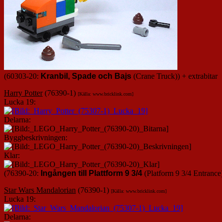
(60303-20:
Kranbil, Spade och Bajs
(Crane Truck)) + extrabitar
Harry Potter
(76390-1)
[Källa: www.bricklink.com]
Lucka 19:
Delarna:
Byggbeskrivningen:
Klar:
(76390-20:
Ingången till Plattform 9 3/4
(Platform 9 3/4 Entrance
Star Wars Mandalorian
(76390-1)
[Källa: www.bricklink.com]
Lucka 19:
Delarna: