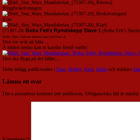
Byggbeskrivningen:
Klar:
(75307-20:
Boba Fett’s Rymdskepp Slave 1
(Boba Fett’s Starshi
[Källa: https://starwars.fandom.com/wiki/Slave_I]
Den var svår att hitta…
Å bilden nedan kan ni kanske förstå varför:
Den ska flyga på det hållet…
Detta inlägg publicerades i
Data
,
Hobby
,
Kost
,
Städa
och märktes
Da
Lämna ett svar
Din e-postadress kommer inte publiceras.
Obligatoriska fält är märkta
Kommentar
*