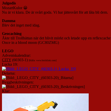
Julgodis
MozartKulor 😀
Nu är vi klara. De är svårt goda. Vi har jättesvårt för att låta bli dem.
Damma
Blev det inget med idag.
Geocaching
Åkte till Trollhättan när det blivit mörkt och letade upp en reflexcache
Once in a blood moon (GC80ZMG)
L
EGO
Adventskalendrar:
CITY
(60303-1)
[Källa: www.bricklink.com]
Lucka 19:
Delarna:
Byggbeskrivningen:
Klar: