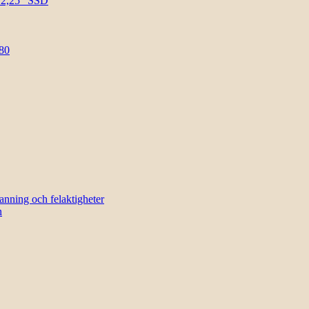
l 2,25″ SSD
80
sanning och felaktigheter
n