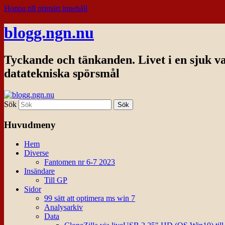
Hoppa till primärt innehåll
blogg.ngn.nu
Tyckande och tänkanden. Livet i en sjuk v
datatekniska spörsmål
Sök
Huvudmeny
Hem
Diverse
Fantomen nr 6-7 2023
Insändare
Till GP
Sidor
99 sätt att optimera ms win 7
Analysarkiv
Data