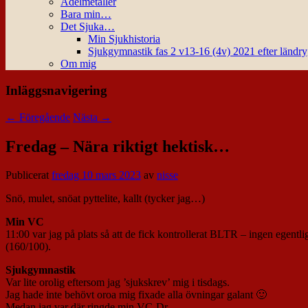
Ädelmetaller
Bara min…
Det Sjuka…
Min Sjukhistoria
Sjukgymnastik fas 2 v13-16 (4v) 2021 efter ländr
Om mig
Inläggsnavigering
←
Föregående
Nästa
→
Fredag – Nära riktigt hektisk…
Publicerat
fredag 10 mars 2023
av
nisse
Snö, mulet, snöat pyttelite, kallt (tycker jag…)
Min VC
11:00 var jag på plats så att de fick kontrollerat BLTR – ingen egen
(160/100).
Sjukgymnastik
Var lite orolig eftersom jag ’sjukskrev’ mig i tisdags.
Jag hade inte behövt oroa mig fixade alla övningar galant 🙂
Medan jag var där ringde min VC-Dr.