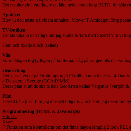
Det resulterade i ytterligare ett läkemedel emot högt BLTR, för säker
Apoteket
Blev ju den nästa självklara anhalten. Utöver T Amlodipin 5mg passa
TV-butiken
Tänkte kika in och fråga hur jag skulle förfara med SmertTV’n vi köp
Hem och fixade lunch (sallad)
Vila
Förmiddagen tog tydligen på krafterna. Låg på sängen tills det var dag
Geocaching
Det var ett event på Drottningtorget i Trollhättan och det var 4 Danska
4 Danskere i Sverige (GCA4YMM)
Deras plan är att de ska ta hela GeoArten kallad Vargsnus (Vargön & Ha
Film
Erased (212). En film jag inte sett tidigare… och som jag dessutom t
Programmering (HTML & JavaScript)
Härnäst
:
Kvar:
[] Funktion som kontrollerar om det finns någon lämplig 2 look PLL s