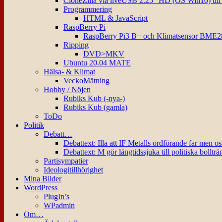
CloneZilla via liveUSB 2.25″ HD (OS Win10) til
Programmering
HTML & JavaScript
RaspBerry Pi
RaspBerry Pi3 B+ och Klimatsensor BME2
Ripping
DVD>MKV
Ubuntu 20.04 MATE
Hälsa- & Klimat
VeckoMätning
Hobby / Nöjen
Rubiks Kub (-nya-)
Rubiks Kub (gamla)
ToDo
Politik
Debatt…
Debattext: Illa att IF Metalls ordförande far men o
Debattext: M gör långtidssjuka till politiska bollträ
Partisympatier
Ideologitillhörighet
Mina Bilder
WordPress
PlugIn’s
WPadmin
Om…