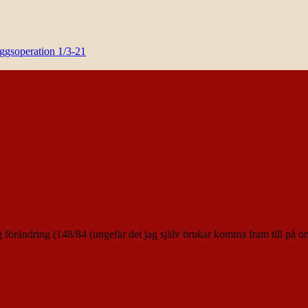
yggsoperation 1/3-21
tlig förändring (148/84 (ungefär det jag själv brukar komma fram till p