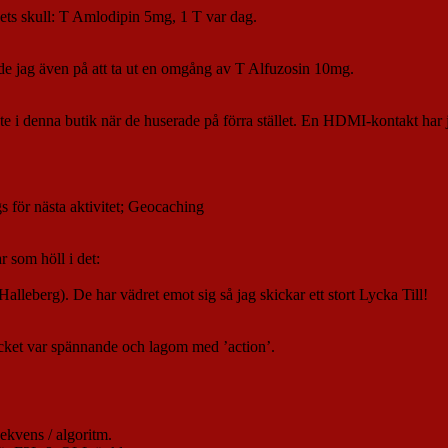
hets skull: T Amlodipin 5mg, 1 T var dag.
de jag även på att ta ut en omgång av T Alfuzosin 10mg.
te i denna butik när de huserade på förra stället. En HDMI-kontakt har
s för nästa aktivitet; Geocaching
r som höll i det:
lleberg). De har vädret emot sig så jag skickar ett stort Lycka Till!
ycket var spännande och lagom med ’action’.
ekvens / algoritm.