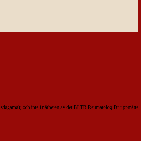
å onsdagarna)) och inte i närheten av det BLTR Reumatolog-Dr uppmätte