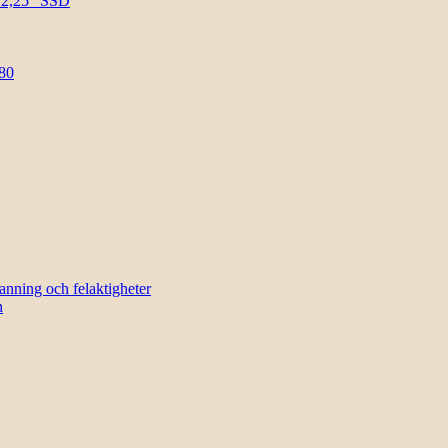
l 2,25″ SSD
80
sanning och felaktigheter
n