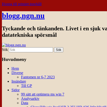
Hoppa till primärt innehåll
blogg.ngn.nu
Tyckande och tänkanden. Livet i en sjuk v
datatekniska spörsmål
Sök
Huvudmeny
Hem
Diverse
Fantomen nr 6-7 2023
Insändare
Till GP
Sidor
99 sätt att optimera ms win 7
Analysarkiv
Data