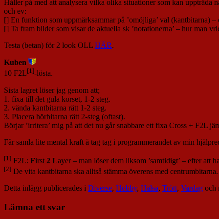
Håller på med att analysera vilka olika situationer som kan uppträda 
och ev:
[] En funktion som uppmärksammar på ’omöjliga’ val (kantbitarna) –
[] Ta fram bilder som visar de aktuella sk ’notationerna’ – hur man vr
Testa (betan) för 2 look OLL
HÄR
.
Kuben
[1]
10 F2L
-lösta.
Sista lagret löser jag genom att;
1. fixa till det gula korset, 1-2 steg.
2. vända kantbitarna rätt 1-2 steg.
3. Placera hörbitarna rätt 2-steg (oftast).
Börjar ’irritera’ mig på att det nu går snabbare ett fixa Cross + F2L 
Får samla lite mental kraft å tag tag i programmerandet av min hjälpre
[1]
F2L:
F
irst
2
L
ayer – man löser dem liksom ’samtidigt’ – efter att ha 
[2]
De vita kantbitarna ska alltså stämma överens med centrumbitarna.
Detta inlägg publicerades i
Diverse
,
Hobby
,
Hälsa
,
Trött
,
Vardag
och 
Lämna ett svar