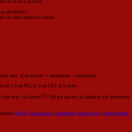
när F2L & OLL är klara.
 om det behövs.
ider de olika skikten på kuben.
jämfört med ’Gola Korset’ + kantbitarna + hörnbitarna.
da för 2 look PLL (2 look OLL är ju klar).
[2]
fixat hela ’vita korset’
. Det gör jag mer på intuition och ’erfarenhet’ 
märktes
BLTR
,
Geocaching
,
Läkemedel
,
Rubiks Kub
,
sjukgymnastik
,