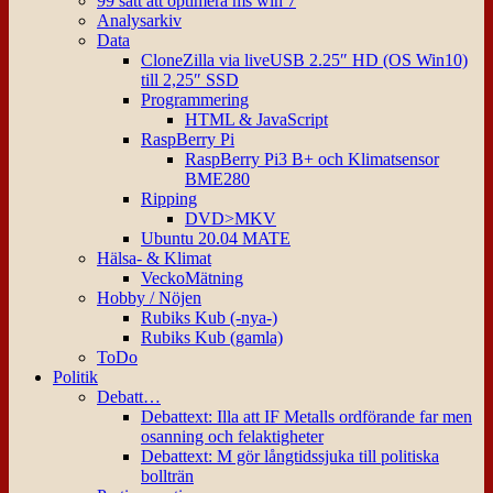
99 sätt att optimera ms win 7
Analysarkiv
Data
CloneZilla via liveUSB 2.25″ HD (OS Win10)
till 2,25″ SSD
Programmering
HTML & JavaScript
RaspBerry Pi
RaspBerry Pi3 B+ och Klimatsensor
BME280
Ripping
DVD>MKV
Ubuntu 20.04 MATE
Hälsa- & Klimat
VeckoMätning
Hobby / Nöjen
Rubiks Kub (-nya-)
Rubiks Kub (gamla)
ToDo
Politik
Debatt…
Debattext: Illa att IF Metalls ordförande far men
osanning och felaktigheter
Debattext: M gör långtidssjuka till politiska
bollträn