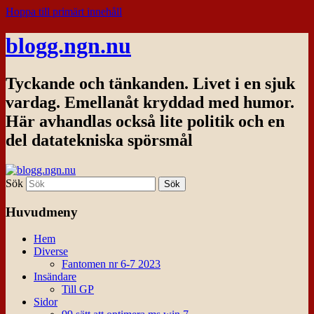
Hoppa till primärt innehåll
blogg.ngn.nu
Tyckande och tänkanden. Livet i en sjuk
vardag. Emellanåt kryddad med humor.
Här avhandlas också lite politik och en
del datatekniska spörsmål
Sök
Huvudmeny
Hem
Diverse
Fantomen nr 6-7 2023
Insändare
Till GP
Sidor