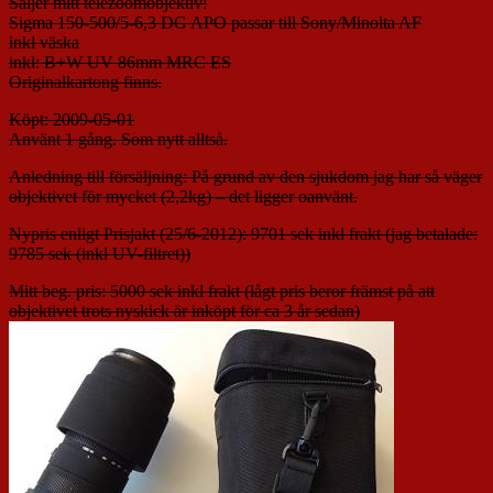
Säljer mitt telezoomobjektiv:
Sigma 150-500/5-6,3 DG APO passar till Sony/Minolta AF
inkl väska
inkl: B+W UV 86mm MRC ES
Originalkartong finns.
Köpt: 2009-05-01
Använt 1 gång. Som nytt alltså.
Anledning till försäljning: På grund av den sjukdom jag har så väger
objektivet för mycket (2,2kg) – det ligger oanvänt.
Nypris enligt Prisjakt (25/6-2012): 9701 sek inkl frakt (jag betalade:
9785 sek (inkl UV-filtret))
Mitt beg. pris: 5000 sek inkl frakt (lågt pris beror främst på att
objektivet trots nyskick är inköpt för ca 3 år sedan)