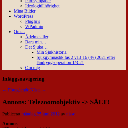
Partisympatier
Ideologitillhörighet
Mina Bilder
WordPress
PlugIn’s
WPadmin
Om…
Ädelmetaller
Bara min…
Det Sjuka…
Min Sjukhistoria
Sjukgymnastik fas 2 v13-16 (4v) 2021 efter
ländryggsoperation 1/3-21
Om mig
Inläggsnavigering
←
Föregående
Nästa
→
Annons: Telezoomobjektiv -> SÅLT!
Publicerat
måndag 25 juni 2012
av
nisse
Annons