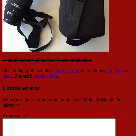
Länk till annons på blocket: Telezoomobjektiv.
Detta inlägg publicerades i
Annons
,
Foto
och märktes
Objektiv
av
nisse
. Bokmärk
permalänken
.
Lämna ett svar
Din e-postadress kommer inte publiceras.
Obligatoriska fält är
märkta
*
Kommentar
*