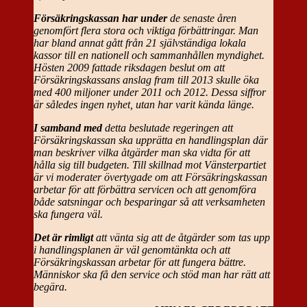
Försäkringskassan har under
de senaste åren
genomfört flera stora och viktiga förbättringar. Man
har bland annat gått från 21 självständiga lokala
kassor till en nationell och sammanhållen myndighet.
Hösten 2009 fattade riksdagen beslut om att
Försäkringskassans anslag fram till 2013 skulle öka
med 400 miljoner under 2011 och 2012. Dessa siffror
är således ingen nyhet, utan har varit kända länge.
I samband med
detta beslutade regeringen att
Försäkringskassan ska upprätta en handlingsplan där
man beskriver vilka åtgärder man ska vidta för att
hålla sig till budgeten. Till skillnad mot Vänsterpartiet
är vi moderater övertygade om att Försäkringskassan
arbetar för att förbättra servicen och att genomföra
både satsningar och besparingar så att verksamheten
ska fungera väl.
Det är rimligt
att vänta sig att de åtgärder som tas upp
i handlingsplanen är väl genomtänkta och att
Försäkringskassan arbetar för att fungera bättre.
Människor ska få den service och stöd man har rätt att
begära.