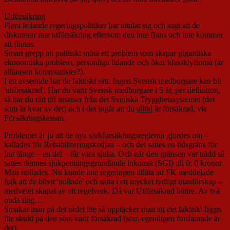
Utförsäkring
Flera ledande regeringspolitiker har uttalat sig och sagt att de
diskuterar inte utförsäkring eftersom den inte finns och inte kommer
att finnas.
Smart grepp att politiskt möta ett problem som skapar gigantiska
ekonomiska problem, personliga lidande och ökar klassklyftorna (är
alliansen kommunister?).
I ett avseende har de faktiskt rätt. Ingen Svensk medborgare kan bli
'utförsäkrad'. Har du varit Svensk medborgare i 5 år, per definition,
så har du rätt till insatser från det Svenska Trygghetssystemet (det
som är kvar av det) och i det ingår att du
alltid
är försäkrad, via
Försäkringskassan.
Problemet är ju att de nya sjukförsäkringsreglerna gjordes om –
kallades för Rehabiliteringskedjan – och det sattes en tidsgräns för
hur länge – en del – får vara sjuka. Och när den gränsen var nådd så
sattes dennes sjukpenningsgrundande inkomst (SGI) till 0; 0 kronor.
Man nollades. Nu kunde inte regeringen tillåta att FK meddelade
folk att de blivit 'nollade' och satta i ett mycket tydligt utanförskap –
medvetet skapat av ett regelverk. Då var Utförsäkrad bättre. Av två
onda ting…
Smakar man på det ordet lite så upptäcker man att det faktiskt läggs
lite skuld på den som varit försäkrad (som egentligen fortfarande är
det).