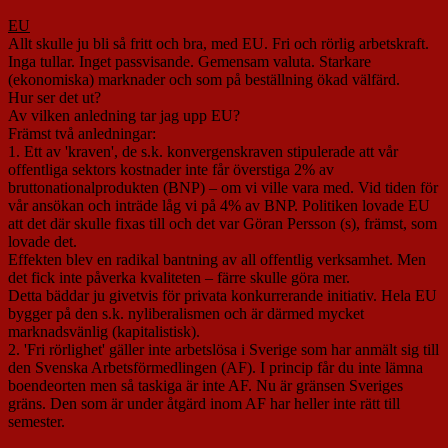
EU
Allt skulle ju bli så fritt och bra, med EU. Fri och rörlig arbetskraft.
Inga tullar. Inget passvisande. Gemensam valuta. Starkare
(ekonomiska) marknader och som på beställning ökad välfärd.
Hur ser det ut?
Av vilken anledning tar jag upp EU?
Främst två anledningar:
1. Ett av 'kraven', de s.k. konvergenskraven stipulerade att vår
offentliga sektors kostnader inte får överstiga 2% av
bruttonationalprodukten (BNP) – om vi ville vara med. Vid tiden för
vår ansökan och inträde låg vi på 4% av BNP. Politiken lovade EU
att det där skulle fixas till och det var Göran Persson (s), främst, som
lovade det.
Effekten blev en radikal bantning av all offentlig verksamhet. Men
det fick inte påverka kvaliteten – färre skulle göra mer.
Detta bäddar ju givetvis för privata konkurrerande initiativ. Hela EU
bygger på den s.k. nyliberalismen och är därmed mycket
marknadsvänlig (kapitalistisk).
2. 'Fri rörlighet' gäller inte arbetslösa i Sverige som har anmält sig till
den Svenska Arbetsförmedlingen (AF). I princip får du inte lämna
boendeorten men så taskiga är inte AF. Nu är gränsen Sveriges
gräns. Den som är under åtgärd inom AF har heller inte rätt till
semester.