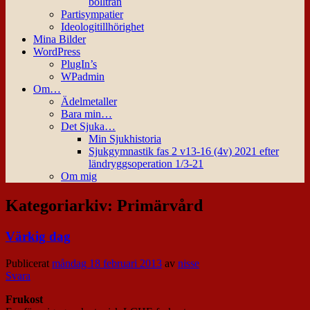
bollträn
Partisympatier
Ideologitillhörighet
Mina Bilder
WordPress
PlugIn’s
WPadmin
Om…
Ädelmetaller
Bara min…
Det Sjuka…
Min Sjukhistoria
Sjukgymnastik fas 2 v13-16 (4v) 2021 efter
ländryggsoperation 1/3-21
Om mig
Kategoriarkiv:
Primärvård
Värkig dag
Publicerat
måndag 18 februari 2013
av
nisse
Svara
Frukost