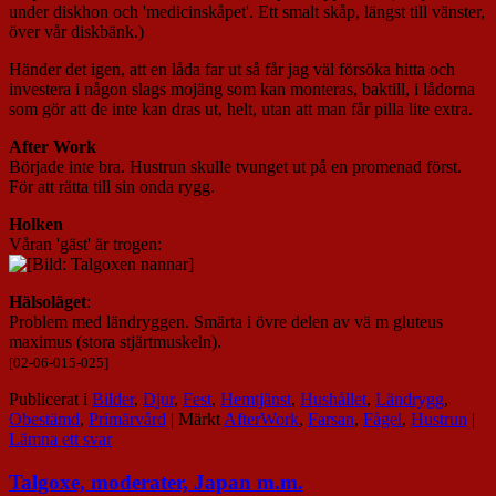
under diskhon och 'medicinskåpet'. Ett smalt skåp, längst till vänster,
över vår diskbänk.)
Händer det igen, att en låda far ut så får jag väl försöka hitta och
investera i någon slags mojäng som kan monteras, baktill, i lådorna
som gör att de inte kan dras ut, helt, utan att man får pilla lite extra.
After Work
Började inte bra. Hustrun skulle tvunget ut på en promenad först.
För att rätta till sin onda rygg.
Holken
Våran 'gäst' är trogen:
Hälsoläget
:
Problem med ländryggen. Smärta i övre delen av vä m gluteus
maximus (stora stjärtmuskeln).
[02-06-015-025]
Publicerat i
Bilder
,
Djur
,
Fest
,
Hemtjänst
,
Hushållet
,
Ländrygg
,
Obestämd
,
Primärvård
|
Märkt
AfterWork
,
Farsan
,
Fågel
,
Hustrun
|
Lämna ett svar
Talgoxe, moderater, Japan m.m.