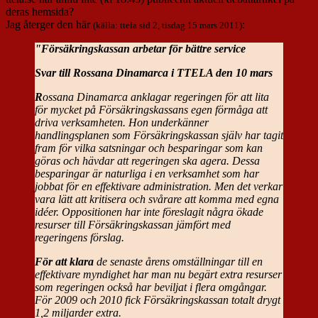
deras hemsida?
Jag återger den här
:
(källa: ttela sid 2, tisdag 15 mars 2011)
"
Försäkringskassan arbetar för bättre service
Svar till Rossana Dinamarca i TTELA den 10 mars
R
ossana Dinamarca anklagar regeringen för att lita
för mycket på Försäkringskassans egen förmåga att
driva verksamheten. Hon underkänner
handlingsplanen som Försäkringskassan själv har tagit
fram för vilka satsningar och besparingar som kan
göras och hävdar att regeringen ska agera. Dessa
besparingar är naturliga i en verksamhet som har
jobbat för en effektivare administration. Men det verkar
vara lätt att kritisera och svårare att komma med egna
idéer. Oppositionen har inte föreslagit några ökade
resurser till Försäkringskassan jämfört med
regeringens förslag.
För att klara
de senaste årens omställningar till en
effektivare myndighet har man nu begärt extra resurser
som regeringen också har beviljat i flera omgångar.
För 2009 och 2010 fick Försäkringskassan totalt drygt
1,2 miljarder extra.