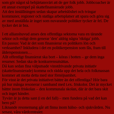
som gör något så behjärtansvärt att de ger folk jobb. Jobbcoacher är
ett annat exempel på skattefinansierade jobb.
Att den inställningen sedan skapar arbetslöshet och tvingar
kommuner, regioner och statliga arbetsplatser att spara och göra sig
av med anställda är inget som nuvarande politiker tycker är fel. De
tycker det är bra.
I ett allianshuvud anses den offentliga sektorna vara en tärande
sektor och enligt dem generar 'den' aldrig några 'riktiga' jobb.
En passus: Vad är det som finansierar en politikers lön och
verksamhet? Inkludera i det en politikerpension som fås, fram till
ålderspensionen…
Allt offentligt finansierat ska bort – köras i botten – ge dem inga
resurser. Sedan ska de konkurrensutsättas.
Då kan sedan fina välputsade vinstdrivande privata initiativ
(skattefinansierade) komma och rädda upp det hela och folkmassan
kommer att motta detta med stor förnöjsamhet.
För visst är det privata initiativet bättre än det offentliga? Hör bara
på hur många resonerar i samband med t.ex. friskolor. Det är mycket
bättre inom friskolan – den kommunala skolan, där är det bara skit
och inget händer.
Tyvärr är ju detta sant (i en del fall) – men fundera på vad det kan
bero på?
Liknande resonemang går att finna inom hälso- och sjukvården. Nu
senast, våra vårdcentraler.