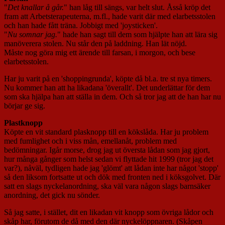
"
Det knallar å går.
" han låg till sängs, var helt slut. Åsså kröp det
fram att Arbetsterapeuterna, m.fl., hade varit där med elarbetsstolen
och han hade fått träna. Jobbigt med 'joysticken'.
"
Nu somnar jag.
" hade han sagt till dem som hjälpte han att lära sig
manöverera stolen. Nu står den på laddning. Han lät nöjd.
Måste nog göra mig ett ärende till farsan, i morgon, och bese
elarbetsstolen.
Har ju varit på en 'shoppingrunda', köpte då bl.a. tre st nya timers.
Nu kommer han att ha likadana 'överallt'. Det underlättar för dem
som ska hjälpa han att ställa in dem. Och så tror jag att de han har nu
börjar ge sig.
Plastknopp
Köpte en vit standard plasknopp till en kökslåda. Har ju problem
med fumlighet och i viss mån, emellanåt, problem med
bedömningar. Igår morse, drog jag ut översta lådan som jag gjort,
hur många gånger som helst sedan vi flyttade hit 1999 (tror jag det
var?), nåväl, tydligen hade jag 'glömt' att lådan inte har något 'stopp'
så den liksom fortsatte ut och dök med fronten ned i köksgolvet. Där
satt en slags nyckelanordning, ska väl vara någon slags barnsäker
anordning, det gick nu sönder.
Så jag satte, i stället, dit en likadan vit knopp som övriga lådor och
skåp har, förutom de då med den där nyckelöppnaren. (Skåpen