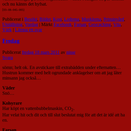
och nu känns det hyfsat.
[
03
–
08
–
045
–
005]
Publicerat i
Besökt
,
Bilder
,
Kost
,
Lederna
,
Musklerna
,
Primärvård
,
Utställning
,
Vardag
|
Märkt
Facebook
,
Farsan
,
Geocaching
,
Vila
,
Värk
|
Lämna ett svar
Fredag
Publicerat
fredag 18 mars 2011
av
nisse
Svara
sömn; helt ok. En avstickare till extrabädden under efternatten…
Hustrun kommer med helt ogrundade anklagelser om att jag låter
minsann jag också…
Väder
Snö…
Kolsyrare
Har köpt en vattenbubbelmaskin, CO
.
2
Har velat hit och dit och till slut beslutat mig för att det är idé att ha
en.
Farsan