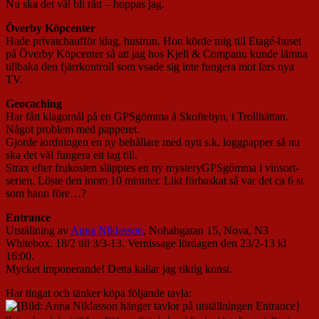
Nu ska det väl bli rätt – hoppas jag.
Överby Köpcenter
Hade privatchaufför idag, hustrun. Hon körde mig till Etagé-huset
på Överby Köpcenter så att jag hos Kjell & Companu kunde lämna
tillbaka den fjärrkontroll som vsade sig inte fungera mot fars nya
TV.
Geocaching
Har fått klagomål på en GPSgömma å Skoftebyn, i Trollhättan.
Något problem med papperet.
Gjorde iordningen en ny behållare med nytt s.k. loggpapper så nu
ska det väl fungera ett tag till.
Strax efter frukosten släpptes en ny mysteryGPSgömma i vinsort-
serien. Löste den inom 10 minuter. Likt förbaskat så var det ca 6 st
som hann före…?
Entrance
Utställning av
Anna Niklasson
, Nohabgatan 15, Nova, N3
Whitebox. 18/2 till 3/3-13. Vernissage lördagen den 23/2-13 kl
16:00.
Mycket imponerande! Detta kallar jag riktig konst.
Har tingat och tänker köpa följande tavla: