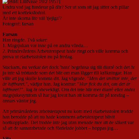
Undra vad jag funderar på där? Ser ut som att jag sitter och pillar
med ett kortleksfodral.
Är inte skorna lite väl 'tjejiga'?
Fotograf: farsan
Farsan
Han ringde. Två saker:
1. Magsjukan var inne på en andra vända…
2. Primärvårdens Arbetsterapeut hade ringt och ville komma och
prova ut elarbetsstolen nu på fredag.
Stackarn, nu verkar det dock 'bara' begränsa sig till diarré och det är
ju inte så tröttande som det blir om man lägger till kräkningar. Han
ville att jag skulle komma dit. Jag vägrade. "
Men det smittar inte, det
är luftburet.
", vädjar han. Jag kontrar: "
Hur fick du det, om det är
luftburet?
". Jag är obevekligt. Om det inte blir mer diarré eller andra
magsjukesymtom så har jag lovat han att komma dit på torsdag –
annars väntar jag.
Att primärvårdens arbetsterapeut nu kom med elarbetsstolen trodde
han berodde på att nu hade kommens arbetsterapeut blivit
bortkopplade. Det trodde inte jag utan menade mer att de säkert var
så att de samarabetade och fördelade jobbet – hoppas jag…
Vila