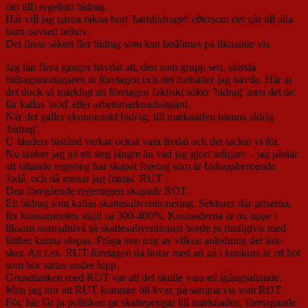
rätt till) regelrätt bidrag.
Här vill jag gärna räkna bort 'barnbidraget' eftersom det går till alla
barn oavsett behov.
Det finns säkert fler bidrag som kan bedömas på liknande vis.
Jag har flera gånger hävdat att, den som grupp sett, största
bidragsmottagaren är företagen och det fortsätter jag hävda. Här är
det dock så märkligt att företagen faktiskt söker 'bidrag' men det de
får kallas 'stöd' eller arbetsmarknadsåtgärd.
När det gäller ekonomiskt bidrag, till marknaden nämns aldrig
'bidrag'.
U-länders bistånd verkar också vara fredat och det tackar vi för.
Nu tänker jag gå ett steg längre än vad jag gjort tidigare – jag påstår
att sittande regering har skapat företag som är bidragsberoende.
Jodå, och då menar jag främst 'RUT'.
Den föregående regeringen skapade ROT.
Ett bidrag som kallas skattesubventionering. Sektorer där priserna,
för konsumenten stigit ca 300-400%. Kostnaderna är nu uppe i
liksom normalnivå så skattesubventionen borde ju rimligtvis med
lätthet kunna slopas. Fråga inte mig av vilken anledning det inte
sker. Att t.ex. RUT-företagen då hotar med att gå i konkurs är ett hot
som bör sättas under lupp.
Grundtanken med RUT var att det skulle vara ett igångsättande.
Men jag tror att RUT kommer bli kvar, på samma vis som ROT.
För, här får ju politiken ge skattepengar till marknaden, företagande