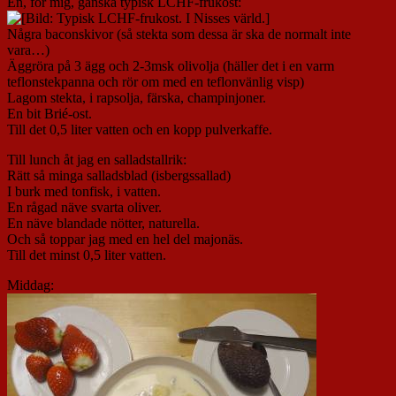
En, för mig, ganska typisk LCHF-frukost:
Några baconskivor (så stekta som dessa är ska de normalt inte
vara…)
Äggröra på 3 ägg och 2-3msk olivolja (häller det i en varm
teflonstekpanna och rör om med en teflonvänlig visp)
Lagom stekta, i rapsolja, färska, champinjoner.
En bit Brié-ost.
Till det 0,5 liter vatten och en kopp pulverkaffe.
Till lunch åt jag en salladstallrik:
Rätt så minga salladsblad (isbergssallad)
I burk med tonfisk, i vatten.
En rågad näve svarta oliver.
En näve blandade nötter, naturella.
Och så toppar jag med en hel del majonäs.
Till det minst 0,5 liter vatten.
Middag: