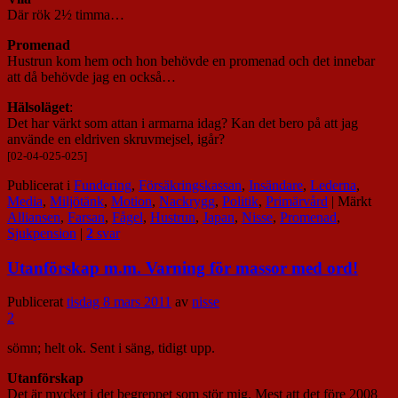
Där rök 2½ timma…
Promenad
Hustrun kom hem och hon behövde en promenad och det innebar
att då behövde jag en också…
Hälsoläget
:
Det har värkt som attan i armarna idag? Kan det bero på att jag
använde en eldriven skruvmejsel, igår?
[02-04-025-025]
Publicerat i
Fundering
,
Försäkringskassan
,
Insändare
,
Lederna
,
Media
,
Miljötänk
,
Motion
,
Nackrygg
,
Politik
,
Primärvård
|
Märkt
Alliansen
,
Farsan
,
Fågel
,
Hustrun
,
Japan
,
Nisse
,
Promenad
,
Sjukpension
|
2
svar
Utanförskap m.m. Varning för massor med ord!
Publicerat
tisdag 8 mars 2011
av
nisse
2
sömn; helt ok. Sent i säng, tidigt upp.
Utanförskap
Det är mycket i det begreppet som stör mig. Mest att det före 2008