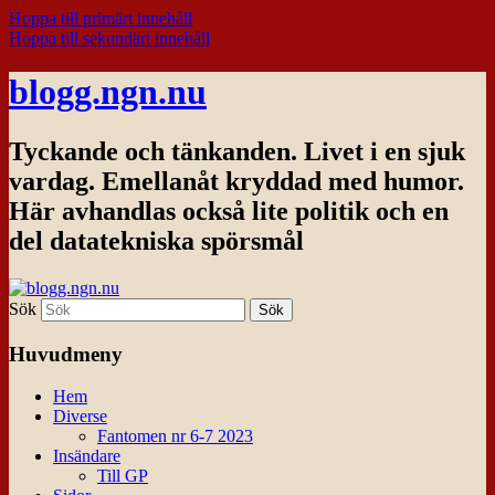
Hoppa till primärt innehåll
Hoppa till sekundärt innehåll
blogg.ngn.nu
Tyckande och tänkanden. Livet i en sjuk
vardag. Emellanåt kryddad med humor.
Här avhandlas också lite politik och en
del datatekniska spörsmål
Sök
Huvudmeny
Hem
Diverse
Fantomen nr 6-7 2023
Insändare
Till GP