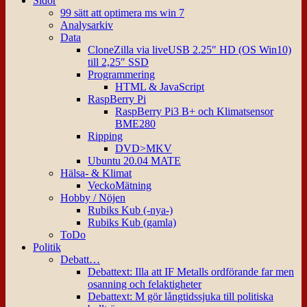
Sidor
99 sätt att optimera ms win 7
Analysarkiv
Data
CloneZilla via liveUSB 2.25″ HD (OS Win10)
till 2,25″ SSD
Programmering
HTML & JavaScript
RaspBerry Pi
RaspBerry Pi3 B+ och Klimatsensor
BME280
Ripping
DVD>MKV
Ubuntu 20.04 MATE
Hälsa- & Klimat
VeckoMätning
Hobby / Nöjen
Rubiks Kub (-nya-)
Rubiks Kub (gamla)
ToDo
Politik
Debatt…
Debattext: Illa att IF Metalls ordförande far men
osanning och felaktigheter
Debattext: M gör långtidssjuka till politiska