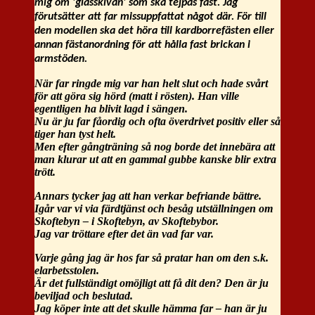
mig om 'glasskivan' som ska tejpas fast. Jag
förutsätter att far missuppfattat något där. För till
den modellen ska det höra till kardborrefästen eller
annan fästanordning för att hålla fast brickan i
armstöden.
När far ringde mig var han helt slut och hade svårt
för att göra sig hörd (matt i rösten). Han ville
egentligen ha blivit lagd i sängen.
Nu är ju far fåordig och ofta överdrivet positiv eller så
tiger han tyst helt.
Men efter gångträning så nog borde det innebära att
man klurar ut att en gammal gubbe kanske blir extra
trött.
Annars tycker jag att han verkar befriande bättre.
Igår var vi via färdtjänst och besåg utställningen om
Skoftebyn – i Skoftebyn, av Skoftebybor.
Jag var tröttare efter det än vad far var.
Varje gång jag är hos far så pratar han om den s.k.
elarbetsstolen.
Är det fullständigt omöjligt att få dit den? Den är ju
beviljad och beslutad.
Jag köper inte att det skulle hämma far – han är ju