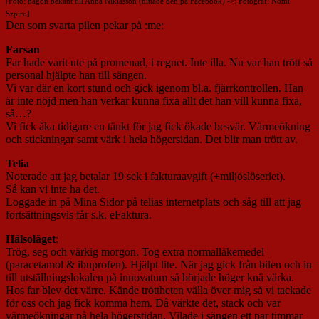
[Foto: någon bekant till Anna Niklasson (hittade den på Facebook) ->: Fotograf: Nomi
Szpiro]
Den som svarta pilen pekar på :me:
Farsan
Far hade varit ute på promenad, i regnet. Inte illa. Nu var han trött så
personal hjälpte han till sängen.
Vi var där en kort stund och gick igenom bl.a. fjärrkontrollen. Han
är inte nöjd men han verkar kunna fixa allt det han vill kunna fixa,
så…?
Vi fick åka tidigare en tänkt för jag fick ökade besvär. Värmeökning
och stickningar samt värk i hela högersidan. Det blir man trött av.
Telia
Noterade att jag betalar 19 sek i fakturaavgift (+miljöslöseriet).
Så kan vi inte ha det.
Loggade in på Mina Sidor på telias internetplats och såg till att jag
fortsättningsvis får s.k. eFaktura.
Hälsoläget
:
Trög, seg och värkig morgon. Tog extra normalläkemedel
(paracetamol & ibuprofen). Hjälpt lite. När jag gick från bilen och in
till utställningslokalen på innovatum så började höger knä värka.
Hos far blev det värre. Kände tröttheten välla över mig så vi tackade
för oss och jag fick komma hem. Då värkte det, stack och var
värmeökningar på hela högerstidan. Vilade i sängen ett par timmar