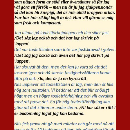
som någon form av stöd eller översättare så får jag
väl göra ett försök – men nu är ju jag sjukpensionär
så det kan bli knepigt, det är inte alltid kroppen orkar.
Far har inte riktigt tagit in det. Han vill gärna se mig
som frisk och kompetent.
Jag tittade på toalettförhöjningen och den sitter fast.
/Det såg jag också och det har jag skrivit på
'lappen'.
Det var toalettstolen som inte var fastskruvad i golvet.
/Det såg jag också och även det har jag skrivit på
'lappen'.
Har skruvat åt den, men det kan ju vara så att det
lossnar igen och då kanske fastighetsskötaren borde
titta på det.
/Jo, det är ju en hyresrätt.
Nils upplever att toalettstolen är låg, men den är lika
hög som rullstolen. Vi bedömer att det blir onödigt
högt men en högre toalettförhöjning och vill avvakta
med att prova det. En för hög toalettförhöjning kan
göra att det klämmer under låren.
/Ni har säker rätt i
er bedömning inget jag kan bedöma.
Nils fick prova att gå med rollator och går med på att
prova detta. Vi bedömer att han bör gångträna för att