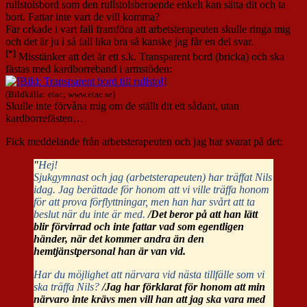
rullstolsbord som den rullstolsberoende enkelt kan sätta dit och ta
bort. Fattar inte vart de vill komma?
Far orkade i vart fall framföra att arbetsterapeuten skulle ringa mig
och det är ju i så fall lika bra så kanske jag får en del svar.
[*]
Misstänker att det är ett s.k. Transparent bord (bricka) och ska
fästas med kardborreband i armstöden:
(Bildkälla: etac; www.etac.se)
Skulle inte förvåna mig om de ställt dit ett sådant, utan
kardborrefästen…
Fick meddelande från arbetsterapeuten och jag har svarat på det:
"
Hej!
Sjukgymnast och jag (arbetsterapeuten) har träffat Nils
idag. Jag berättade för honom att vi ville träffa honom
för att prova förflyttningar, men han har svårt att ta
beslut när du inte är med.
/Det beror på att han lätt
blir förvirrad och inte fattar vad som egentligen
händer, när det kommer andra än den
hemtjänstpersonal han är van vid.
Har du möjlighet att närvara vid nästa tillfälle som vi
ska träffa Nils?
/Jag har förklarat för honom att min
närvaro inte krävs men vill han att jag ska vara med