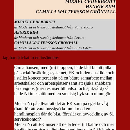
MIKAEL CEDERBRATT
HENRIK RIPA
CAMILLA WALTERSSON GRÖNVALL
MIKAEL CEDERBRATT
är Moderat och riksdagsledamot från Vänersborg
HENRIK RIPA
är Moderat och riksdagsledamot från Lerum
CAMILLA WALTERSSON GRÖNVALL
är Moderat och riksdagsledamot från Lilla Edet"
Jag har skickat in en insändare:
Om alliansen, med (m) i toppen, hade låtit bli att pilla
på socialförsäkringssystemet, FK och den enskilde och
i stället koncentrerat sig på ett bättre samarbete mellan
arbetshälsor och arbetsplatser samt att sjuka snabbare
får diagnos (mer resurser till hälso- och sjukvård) så
hade Ni inte suttit med en smutsig byk som ni nu gör.
Menar Ni på allvar att det är FK som på eget bevåg
(bara för att vara bussiga) kommit med en
handlingsplan där de bl.a. föreslår en avveckling av 61
servicekontor?
Menar Ni att FK anser att detta leder till bättre och mer
kvalitativ service, enligt den handlingsplan Ni hänvisar