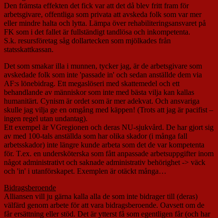
Den främsta effekten det fick var att det då blev fritt fram för
arbetsgivare, offentliga som privata att avskeda folk som var mer
eller mindre halta och lytta. Lämpa över rehabiliteringsansvaret på
FK som i det fallet är fullständigt tandlösa och inkompetenta.
S.k. resursföretag såg dollartecken som mjölkades från
statsskattkassan.
Det som smakar illa i munnen, tycker jag, är de arbetsgivare som
avskedade folk som inte 'passade in' och sedan anställde dem via
AF:s lönebidrag. Ett megaslöseri med skattemedel och ett
behandlande av människor som inte med bästa vilja kan kallas
humanitärt. Cynism är ordet som är mer adekvat. Och ansvariga
skulle jag vilja ge en omgång med käppen! (Trots att jag är pacifist –
ingen regel utan undantag).
Ett exempel är VGregionen och deras NU-sjukvård. De har gjort sig
av med 100-tals anställda som har olika skador (i många fall
arbetsskador) inte längre kunde arbeta som det de var kompetenta
för. T.ex. en undersköterska som fått anpassade arbetsuppgifter inom
något administrativt och saknade administrativ behörighet -> väck
och 'in' i utanförskapet. Exemplen är otäckt många…
Bidragsberoende
Alliansen vill ju gärna kalla alla de som inte bidrager till (deras)
välfärd genom arbete för att vara bidragsberoende. Oavsett om de
får ersättning eller stöd. Det är ytterst få som egentligen får (och har