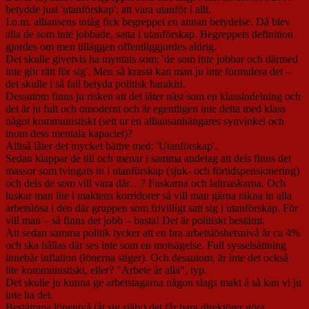
betydde just 'utanförskap'; att vara utanför i allt.
I.o.m. alliansens intåg fick begreppet en annan betydelse. Då blev
alla de som inte jobbade, satta i utanförskap. Begreppets definition
gjordes om men tilläggen offentliggjordes aldrig.
Det skulle givetvis ha myntats som; 'de som inte jobbar och därmed
inte gör rätt för sig'. Men så krasst kan man ju inte formulera det –
det skulle i så fall betyda politisk harakiri.
Dessutom finns ju risken att det låter näst som en klassindelning och
det är ju fult och omodernt och är egentligen inte detta med klass
något kommunistiskt (sett ur en alliansanhängares synvinkel och
inom dess mentala kapaciet)?
Alltså låter det mycket bättre med: 'Utanförskap'.
Sedan klappar de till och menar i samma andetag att dels finns det
massor som tvingats in i utanförskap (sjuk- och förtidspensionering)
och dels de som vill vara där…? Fuskarna och latmaskarna. Och
luskar man lite i maktens korridorer så vill man gärna räkna in alla
arbetslösa i den där gruppen som frivilligt satt sig i utanförskap. För
vill man – så finns det jobb – basta! Det är politiskt bestämt.
Att sedan samma politik tycker att en bra arbetslöshetsnivå är ca 4%
och ska hållas där ses inte som en motsägelse. Full sysselsättning
innebär inflation (lönerna stiger). Och dessutom, är inte det också
lite kommunistiskt, eller? "Arbete år alla", typ.
Det skulle ju kunna ge arbetstagarna någon slags makt å så kan vi ju
inte ha det.
Bestämma lönenivå (åt sig själv) det får bara direktörer göra.