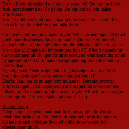
Du har blivit utförsäkrad och det är ditt eget fel. Du har inte blivit
frisk inom bestämd tid. Fy på dig. Du blir 'nollad' och kallas
'utförsäkrad'.
Här har politiken tänkt fina tankar och bestämt att du ska bli frisk
och så blir du inte det? Vet hut, människa!
Om du eller ett ombud anmäler dig till Arbetsförmedlingen (AF) och
godkänner de arbetsmarknadsinriktade åtgärder de erbjuder dig
(sedan behöver du inte göra dem om din hälsa inte tillåter det) och
låter tiden gå (3mån), du får ersättning från AF. Efter 3 månader är
du välkommen till FK igen för då anses du ha kvalificerat dig för en
ny sjukperiod och får tillbaka den sjukpenning du hade innan du
blev 'nollad'.
Egentligen ett jättekonstigt tänk – regelmässigt – den nya SGI:n
borde ju egentligen baseras på ersättningen från AF.
Därför, bl.a., har de nu tagit bort 'nollandet'. Däremot kvarstår
'utförsäkringen', att din sjukperiod är slut (men du är välkommen
tillbaka om 3 månader om du anmäler dig till AF och fortsätter göra
det du gjorde när du var sjuk – att vara sjuk…).
Rehabilitering
Något som har mycket med utanförskapet att göra är den s.k.
rehabiliteringskedjan. I de regeländringar och omskrivningar av en
del lagar ingick också att flytta rehabiliteringsansvaret från
arbetsgivaren till FK.