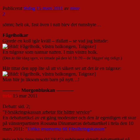
Publicerat
tisdag 15 mars 2011
av
nisse
2
sömn; helt ok, fast även i natt blev det rumsbyte…
Fågelholkar
Gjorde en koll igår kväll – ifallatt – se vad jag hittade:
En talgoxe som nannar natten. I min västra holk.
(Den är där idag igen, vi tittade på den kl 18:20 – de 'lägger' sig tidigt.)
Här tittar den upp lite så att vi säkert ser att det är en talgoxe:
Man blir ju liksom som barn på nytt…!
———–
Morgonblaskan
———–
ttela
15 mar 2011
Debatt: sid. 2;
"
Försäkringskassan arbetar för bättre service
"
En debattartikel av ett gäng moderater och den är egentligen ett svar
på vänsterpartisten Rossana Dinamarcas debattartikel i ttela den 10
mars 2011: "
Utöka resurserna till Färsäkringskassan
"
ttela.se här ännu inte (kl 18:45) publicerat aktuell debattartikel på