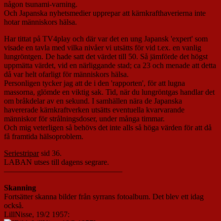
någon tsunami-varning.
Och Japanska nyhetsmedier upprepar att kärnkrafthaverierna inte
hotar människors hälsa.
Har tittat på TV4play och där var det en ung Japansk 'expert' som
visade en tavla med vilka nivåer vi utsätts för vid t.ex. en vanlig
lungröntgen. De hade satt det värdet till 50. Så jämförde det högst
uppmätta värdet, vid en närliggande stad; ca 23 och menade att detta
då var helt ofarligt för människors hälsa.
Personligen tycker jag att de i den 'rapporten', för att lugna
massorna, glömde en viktig sak. Tid, när du lungröntgas handlar det
om bråkdelar av en sekund. I samhällen nära de Japanska
havererade kärnkraftverken utsätts eventuella kvarvarande
människor för strålningsdoser, under många timmar.
Och mig veterligen så behövs det inte alls så höga värden för att då
få framtida hälsoproblem.
Seriestripar
sid 36.
LABAN utses till dagens segrare.
———————————————
Skanning
Fortsätter skanna bilder från syrrans fotoalbum. Det blev ett idag
också.
LillNisse, 19/2 1957: