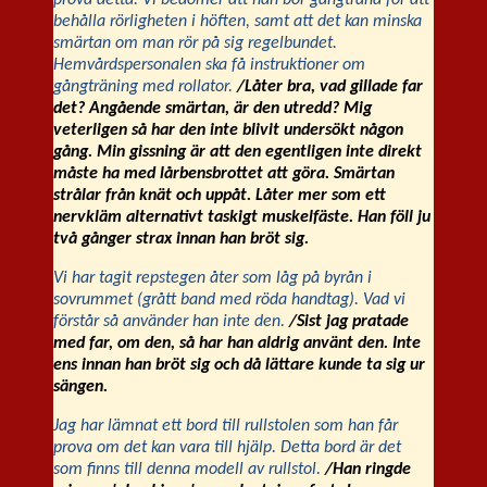
behålla rörligheten i höften, samt att det kan minska
smärtan om man rör på sig regelbundet.
Hemvårdspersonalen ska få instruktioner om
gångträning med rollator.
/Låter bra, vad gillade far
det? Angående smärtan, är den utredd? Mig
veterligen så har den inte blivit undersökt någon
gång. Min gissning är att den egentligen inte direkt
måste ha med lårbensbrottet att göra. Smärtan
strålar från knät och uppåt. Låter mer som ett
nervkläm alternativt taskigt muskelfäste. Han föll ju
två gånger strax innan han bröt sig.
Vi har tagit repstegen åter som låg på byrån i
sovrummet (grått band med röda handtag). Vad vi
förstår så använder han inte den.
/Sist jag pratade
med far, om den, så har han aldrig använt den. Inte
ens innan han bröt sig och då lättare kunde ta sig ur
sängen.
Jag har lämnat ett bord till rullstolen som han får
prova om det kan vara till hjälp. Detta bord är det
som finns till denna modell av rullstol.
/Han ringde