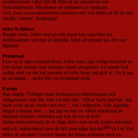
resultatenheter vilket fått till följd att nu samarbetar inte
verksamheterna. Misstänker att motsatsen är vanligare.
Och, även om resultatenheten presterar mer och bättre så får de inte
behålla 'vinsten'. Helknäppt!
eniro & hitta.se
Ringde eniro. Söker man på mitt namn kan man hitta 4st
mobilnummer som inte är aktuella. Inom 48 timmar ska det vara
åtgärdat.
Promenad
Kom ut av egen (mental) kraft. Solen sken, såg väldigt lockande ut.
Lite kyligt kanske men mätarna visade plusgrader. En isande kall
sydlig vind var det jag missade att kolla innan jag gick ut. Nu är jag
ju en kämpe… så det blev en promenad ändå.
Farsan
Han ringde. Tydligen hade kommunens arbetsterapeut och
sjukgymnast varit där. Han var helt slut. "
Allt är bara snurrigt. Jag
hade velat att du skulle vart med.
". Satt i rullstolen. Ville egentlig
läggas i sängen men…, jag jag vet inte av vilken anledning de
lämnade honom i rullstolen om han nu var så trött?
Sedan demonstrerade de en slags skiva som skulle kunna användas
[*]
som s.k. rullstolsbord men då fick man tejpa fast det?
Va f-n! Vad
håller de på med? Givetvis borde det finnas rullstolar med s.k.