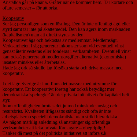
Anställda går på knäna. Gråter när de kommer hem. Tar kortare och
oftare semester – för att orka.
Kooperativ
Ser jag personligen som en lösning. Den är inte offentligt ägd eller
styrd samt tär inte på skattemedel. Den kan agera inom marknaden
(kapitalismen) utan att direkt styras av den.
Kooperativet ägs och bekostas av medlemmar. Medlemsägt.
Verksamheten i sig genererar inkomster som vid eventuell vinst
genast återinvesteras eller fonderas i verksamheten. Eventuell vinst
kan också generera att medlemsavgifter alternativt (ekonomiska)
insatser minskas eller återbetalas.
Hade jag ork så skulle jag försöka starta och driva massor med
kooperativ.
I det läge Sverige är i nu finns det massor med utrymme för
kooperativ. Ett kooperativt företag har också betydligt mer
demokratiska 'spelregler' än det privata initiativet där kapitalet helt
styr.
Inom offentligheten brottas det ju med minskade anslag och
resursbrist. Kvaliteten ifrågasätts ständigt och ofta är inte
arbetsplatserna speciellt demokratiska utan strikt hierarkiska.
Av någon märklig anledning så anstränger sig offentliga
verksamheter att leka privata företagare – obegripligt!
Tänker då mest på det politiska initiativet att införa s.k.