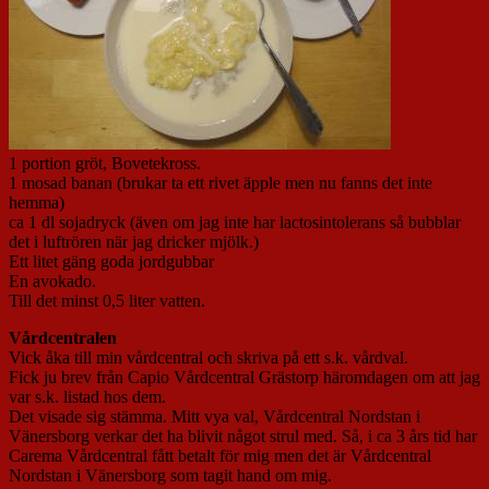
1 portion gröt, Bovetekross.
1 mosad banan (brukar ta ett rivet äpple men nu fanns det inte
hemma)
ca 1 dl sojadryck (även om jag inte har lactosintolerans så bubblar
det i luftrören när jag dricker mjölk.)
Ett litet gäng goda jordgubbar
En avokado.
Till det minst 0,5 liter vatten.
Vårdcentralen
Vick åka till min vårdcentral och skriva på ett s.k. vårdval.
Fick ju brev från Capio Vårdcentral Grästorp häromdagen om att jag
var s.k. listad hos dem.
Det visade sig stämma. Mitt vya val, Vårdcentral Nordstan i
Vänersborg verkar det ha blivit något strul med. Så, i ca 3 års tid har
Carema Vårdcentral fått betalt för mig men det är Vårdcentral
Nordstan i Vänersborg som tagit hand om mig.