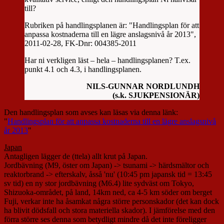
till?
Rubriken på handlingsplanen är: "Handlingsplan för att
anpassa kostnaderna till en lägre anslagsnivå år 2013",
2011-02-28, FK-Dnr: 004385-2011
Har ni verkligen läst – hela – handlingsplanen? T.ex.
punkt 4.1 och 4.3, i handlingsplanen.
NILS-GUNNAR NORDLUNDH
(s.k. SJUKPENSIONÄR)
Den handlingsplan som avses kan läsas via denna länk:
"
Handlingsplan för att anpassa kostnaderna till en lägre anslagsnivå
år 2013
"
Japan
Antagligen lägger de (ttela) allt krut på Japan.
Jordbävning (M9, öster om Japan) -> tsunami -> härdsmältor och
reaktorbrand -> efterskalv, åsså 'nu' (10:45 pm japansk tid = 13:45
sv tid) en ny stor jordbävning (M6.4) lite sydväst om Tokyo,
Shizuoka-området, på land, 14km ned, ca 4-5 km söder om berget
Fuji, verkar inte ha åsamkat några större personskador (det kan dock
ha blivit dödsfall och stora materiella skador). I jämförelse med den
förra större ses denna som betydligt mindre då det inte föreligger