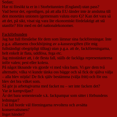
Sedan;
Har ni försökt ta er in i Storbritannien (England) utan pass?
Vad beror det, egentligen, på att alla EU-länder inte är anslutna till
den monetära unionen (gemensam valuta euro €)? Kan det vara så
att det, på sikt, visat sig vara lite ekonomiskt fördelaktigt att stå
utanför? Hör med en del nationalekonomer.
Fackförbunden
Jag har full förståelse för dem som lämnar sina fackföreningar. Inte
p.g.a. alliansens chockhöjning av a-kasseavgiften (för mig
fullständigt obegripligt tilltag) utan p.g.a. att de, fackföreningarna,
helt enkelt är flata, uddlösa, fega etc.
Jag misstänker att, i de flesta fall, ställs de fackliga representanterna
inför valen; pest eller kolera.
På något liknande vis gjorde vi med våra barn. Vi gav dem två
alternativ, vilka vi kunde tänka oss bägge och så fick de själva välja
– alla blev nöjda! De fick själv bestämma (välja fritt) och för oss
blev det bra vilket som.
Så gör ju arbetsgivarna med facket nu – ser inte facken det?
Var är kampviljan?
Är det bara sementerade s.k. fackpampar som sitter i förbundens
ledningar?
I så fall borde väl föreningarna revoltera och avsätta
konservatismen?
Inget händer?