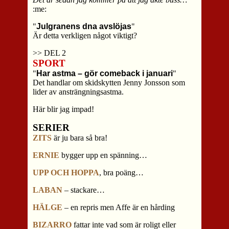
:me:
"
Julgranens dna avslöjas
"
Är detta verkligen något viktigt?
>> DEL 2
SPORT
"
Har astma – gör comeback i januari
"
Det handlar om skidskytten Jenny Jonsson som
lider av ansträngningsastma.
Här blir jag impad!
SERIER
ZITS
är ju bara så bra!
ERNIE
bygger upp en spänning…
UPP OCH HOPPA
, bra poäng…
LABAN
– stackare…
HÄLGE
– en repris men Affe är en hårding
BIZARRO
fattar inte vad som är roligt eller