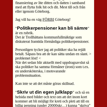
finansiering av lite ditten och datten i samband
med att flytta folk hit och dit. Mest till och från
eller igenom Göteborg.
Jag vill ha en väg
FÖRBI
Göteborg!
Politikerpensioner kan bli sämre
"
"
är en rubrik.
Det är Trollhättans kommunfullmäktige som
diskuterat framtida förmånliga politikerpensioner.
Personligen tycker jag att politiker ska ha rejält
betalt. Såpass bra att de kan sätta undan en slant. >
problemet löst! <
När det sedan blir aktuellt med uppdragsavslut så
ska politiker ha samma förmåner (ironi) som t.ex.
en undersköterska, i motsvarande
problemsituation.
Kan inte se att det måste göras skillnad.
Skriv ut din egen julklapp
"
" och så en
helsida med bilder och text om att det inom kort
kommer att bli möjligt för kreti och pleti att till en
billig penning (under 20000skr…) kunna "skriva"