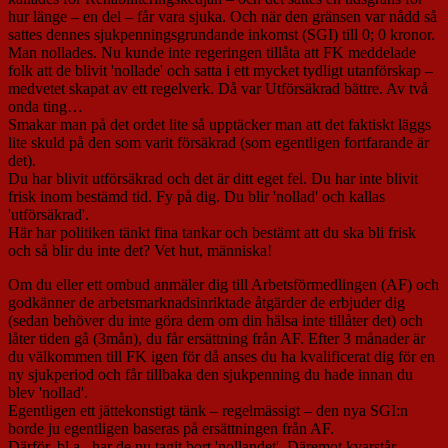
hur länge – en del – får vara sjuka. Och när den gränsen var nådd så
sattes dennes sjukpenningsgrundande inkomst (SGI) till 0; 0 kronor.
Man nollades. Nu kunde inte regeringen tillåta att FK meddelade
folk att de blivit 'nollade' och satta i ett mycket tydligt utanförskap –
medvetet skapat av ett regelverk. Då var Utförsäkrad bättre. Av två
onda ting…
Smakar man på det ordet lite så upptäcker man att det faktiskt läggs
lite skuld på den som varit försäkrad (som egentligen fortfarande är
det).
Du har blivit utförsäkrad och det är ditt eget fel. Du har inte blivit
frisk inom bestämd tid. Fy på dig. Du blir 'nollad' och kallas
'utförsäkrad'.
Här har politiken tänkt fina tankar och bestämt att du ska bli frisk
och så blir du inte det? Vet hut, människa!
Om du eller ett ombud anmäler dig till Arbetsförmedlingen (AF) och
godkänner de arbetsmarknadsinriktade åtgärder de erbjuder dig
(sedan behöver du inte göra dem om din hälsa inte tillåter det) och
låter tiden gå (3mån), du får ersättning från AF. Efter 3 månader är
du välkommen till FK igen för då anses du ha kvalificerat dig för en
ny sjukperiod och får tillbaka den sjukpenning du hade innan du
blev 'nollad'.
Egentligen ett jättekonstigt tänk – regelmässigt – den nya SGI:n
borde ju egentligen baseras på ersättningen från AF.
Därför, bl.a., har de nu tagit bort 'nollandet'. Däremot kvarstår