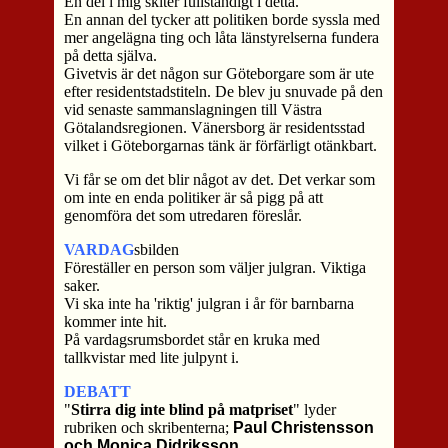
En del i mig skiter fullständigt i detta.
En annan del tycker att politiken borde syssla med
mer angelägna ting och låta länstyrelserna fundera
på detta själva.
Givetvis är det någon sur Göteborgare som är ute
efter residentstadstiteln. De blev ju snuvade på den
vid senaste sammanslagningen till Västra
Götalandsregionen. Vänersborg är residentsstad
vilket i Göteborgarnas tänk är förfärligt otänkbart.
Vi får se om det blir något av det. Det verkar som
om inte en enda politiker är så pigg på att
genomföra det som utredaren föreslår.
VARDAG
sbilden
Föreställer en person som väljer julgran. Viktiga
saker.
Vi ska inte ha 'riktig' julgran i år för barnbarna
kommer inte hit.
På vardagsrumsbordet står en kruka med
tallkvistar med lite julpynt i.
DEBATT
"
Stirra dig inte blind på matpriset
" lyder
rubriken och skribenterna;
Paul Christensson
och Monica Didriksson