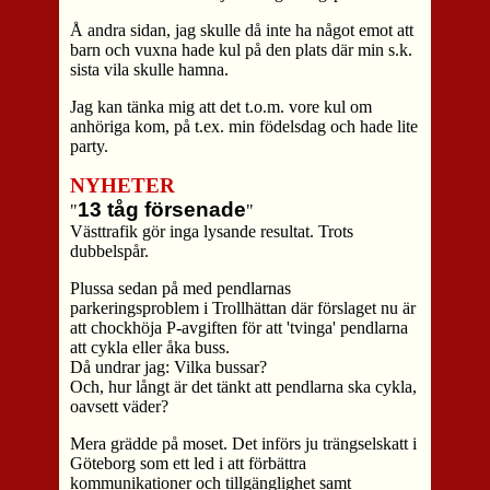
Å andra sidan, jag skulle då inte ha något emot att
barn och vuxna hade kul på den plats där min s.k.
sista vila skulle hamna.
Jag kan tänka mig att det t.o.m. vore kul om
anhöriga kom, på t.ex. min födelsdag och hade lite
party.
NYHETER
13 tåg försenade
"
"
Västtrafik gör inga lysande resultat. Trots
dubbelspår.
Plussa sedan på med pendlarnas
parkeringsproblem i Trollhättan där förslaget nu är
att chockhöja P-avgiften för att 'tvinga' pendlarna
att cykla eller åka buss.
Då undrar jag: Vilka bussar?
Och, hur långt är det tänkt att pendlarna ska cykla,
oavsett väder?
Mera grädde på moset. Det införs ju trängselskatt i
Göteborg som ett led i att förbättra
kommunikationer och tillgänglighet samt