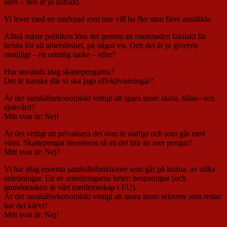
idén – den är ju döfödd.
Vi lever med en marknad som inte vill ha fler utan färre anställda.
Alltså måste politiken lösa det genom att marknaden faktiskt får
betala för all arbetslöshet, på något vis. Och det är ju givetvis
omöjligt – en orimlig tanke – eller?
Hur används idag skattepengarna?
Det är kanske där vi ska jaga effektiviseringar?
Är det samhällsekonomiskt vettigt att spara inom skola, hälso- och
sjukvård?
Mitt svar är: Nej!
Är det vettigt att privatisera det som är statligt och som går med
vinst. Skattepengar investeras så att det blir än mer pengar?
Mitt svar är: Nej?
Vi har idag enorma samhällsfunktioner som går på knäna, av olika
anledningar. En av anledningarna heter: besparingar (och
grundorsaken är vårt medlemsskap i EU).
Är det samhällsekonomiskt vettigt att spara inom sektorer som redan
har det kärvt?
Mitt svar är: Nej!