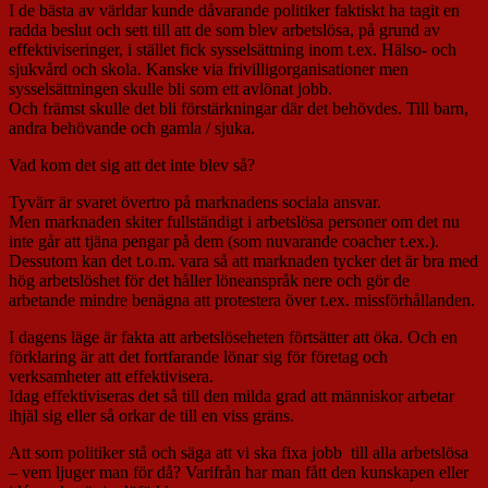
I de bästa av världar kunde dåvarande politiker faktiskt ha tagit en
radda beslut och sett till att de som blev arbetslösa, på grund av
effektiviseringer, i stället fick sysselsättning inom t.ex. Hälso- och
sjukvård och skola. Kanske via frivilligorganisationer men
sysselsättningen skulle bli som ett avlönat jobb.
Och främst skulle det bli förstärkningar där det behövdes. Till barn,
andra behövande och gamla / sjuka.
Vad kom det sig att det inte blev så?
Tyvärr är svaret övertro på marknadens sociala ansvar.
Men marknaden skiter fullständigt i arbetslösa personer om det nu
inte går att tjäna pengar på dem (som nuvarande coacher t.ex.).
Dessutom kan det t.o.m. vara så att marknaden tycker det är bra med
hög arbetslöshet för det håller löneanspråk nere och gör de
arbetande mindre benägna att protestera över t.ex. missförhållanden.
I dagens läge är fakta att arbetslöseheten förtsätter att öka. Och en
förklaring är att det fortfarande lönar sig för företag och
verksamheter att effektivisera.
Idag effektiviseras det så till den milda grad att människor arbetar
ihjäl sig eller så orkar de till en viss gräns.
Att som politiker stå och säga att vi ska fixa jobb till alla arbetslösa
– vem ljuger man för då? Varifrån har man fått den kunskapen eller