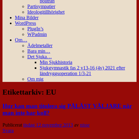
bollträn
Partisympatier
Ideologitillhörighet
Mina Bilder
WordPress
PlugIn’s
WPadmin
Om…
Ädelmetaller
Bara min…
Det Sjuka…
Min Sjukhistoria
Sjukgymnastik fas 2 v13-16 (4v) 2021 efter
ländryggsoperation 1/3-21
Om mig
Etikettarkiv:
EU
Hur kan man titulera sig PÅLÄST VÄLJARE när
man inte har koll?
Publicerat
tisdag 12 november 2013
av
nisse
Svara