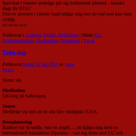
Sprickan i vänster armbåge gör sig fortfarande påmind – kanske
dags för RTG?
Den ev artrosen i vänster hand plågar mig mer än vad som kan vara
nyttigt.
[03-08-015-015]
Publicerat i
Lederna
,
Politik
,
Reflektion
|
Märkt
EU
,
Kommunikation
,
Marknaden
,
Promenad
|
2
svar
Trött dag
Publicerat
tisdag 12 juli 2011
av
nisse
Svara
Sömn: ok.
Meditation
QiGong på balkongen.
Sonen
Meddelar via sms att de alla blev insläppta i USA.
Reseplanering
Banken var så snälla, mot en avgift…, att hjälpa mig med en
internationell transaktion (Spanien – vart tog detta med EU och