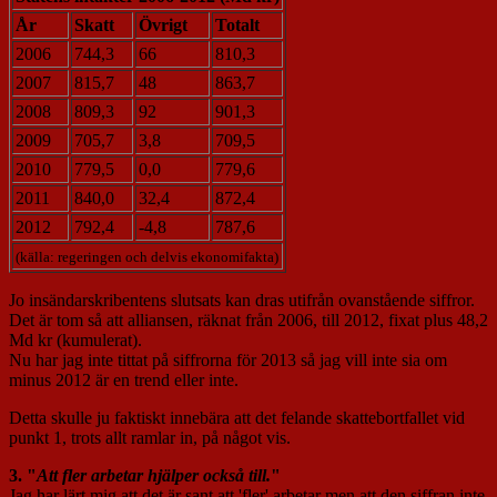
År
Skatt
Övrigt
Totalt
2006
744,3
66
810,3
2007
815,7
48
863,7
2008
809,3
92
901,3
2009
705,7
3,8
709,5
2010
779,5
0,0
779,6
2011
840,0
32,4
872,4
2012
792,4
-4,8
787,6
(källa: regeringen och delvis ekonomifakta)
Jo insändarskribentens slutsats kan dras utifrån ovanstående siffror.
Det är tom så att alliansen, räknat från 2006, till 2012, fixat plus 48,2
Md kr (kumulerat).
Nu har jag inte tittat på siffrorna för 2013 så jag vill inte sia om
minus 2012 är en trend eller inte.
Detta skulle ju faktiskt innebära att det felande skattebortfallet vid
punkt 1, trots allt ramlar in, på något vis.
3. "
Att fler arbetar hjälper också till.
"
Jag har lärt mig att det är sant att 'fler' arbetar men att den siffran inte