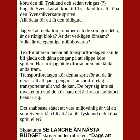
köra den till Tyskland och sedan tvingas (?)
hugade Svenskar att köra till Tyskland för att köpa
den Svenstillverkade spriten.
Allt detta för att få den billigare.
Jag vet att detta förekommer och de som gör detta,
är de riktigt kloka? Är det verkligen lönsamt?
Vilka är de egentliga miljöbovarna?
Textförfattaren menar att transportföretagen skulle
bli glada och tjäna pengar på att slippa köra
spriten. Här tror jag att textförfattaren inte tänkt
ända fram.
Transportföretagen kör denna sprit för att de är
deras sätt att tjäna pengar. Transportföretag
transporterar allt vad de kan. De bryr sig inte så
mycket om vad de kör bara det är hyfsat lagligtoch
betalar sig.
Det snabbaste sättet att vara miljövänlig är väl att
som Svensk låta bli att åka till Tyskland och köpa
sprit, eller?
Signaturen
SE LÄNGRE ÄN NÄSTA
BUDGET
skriver under rubriken: "
Dags att