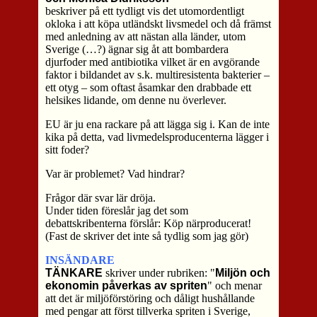
beskriver på ett tydligt vis det utomordentligt
okloka i att köpa utländskt livsmedel och då främst
med anledning av att nästan alla länder, utom
Sverige (…?) ägnar sig åt att bombardera
djurfoder med antibiotika vilket är en avgörande
faktor i bildandet av s.k. multiresistenta bakterier –
ett otyg – som oftast åsamkar den drabbade ett
helsikes lidande, om denne nu överlever.
EU är ju ena rackare på att lägga sig i. Kan de inte
kika på detta, vad livmedelsproducenterna lägger i
sitt foder?
Var är problemet? Vad hindrar?
Frågor där svar lär dröja.
Under tiden föreslår jag det som
debattskribenterna förslår: Köp närproducerat!
(Fast de skriver det inte så tydlig som jag gör)
INSÄNDARE
TÄNKARE
skriver under rubriken: "
Miljön och
ekonomin påverkas av spriten
" och menar
att det är miljöförstöring och dåligt hushållande
med pengar att först tillverka spriten i Sverige,