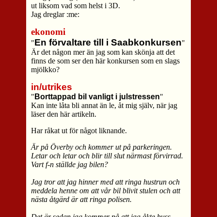
ut liksom vad som helst i 3D.
Jag dreglar :me:
ekonomi
En förvaltare till i Saabkonkursen
"
"
Är det någon mer än jag som kan skönja att det
finns de som ser den här konkursen som en slags
mjölkko?
in/utrikes
"
Borttappad bil vanligt i julstressen
"
Kan inte låta bli annat än le, åt mig själv, när jag
läser den här artikeln.
Har råkat ut för något liknande.
Är på Överby och kommer ut på parkeringen.
Letar och letar och blir till slut närmast förvirrad.
Vart f-n ställde jag bilen?
Jag tror att jag hinner med att ringa hustrun och
meddela henne om att vår bil blivit stulen och att
nästa åtgärd är att ringa polisen.
Det är sedan jag kommer på att jag åkte buss…