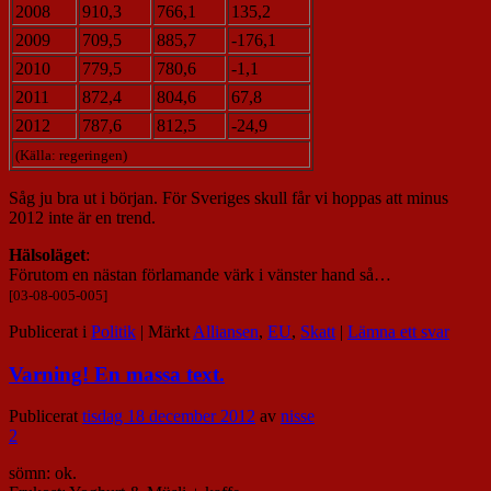
2008
910,3
766,1
135,2
2009
709,5
885,7
-176,1
2010
779,5
780,6
-1,1
2011
872,4
804,6
67,8
2012
787,6
812,5
-24,9
(Källa: regeringen)
Såg ju bra ut i början. För Sveriges skull får vi hoppas att minus
2012 inte är en trend.
Hälsoläget
:
Förutom en nästan förlamande värk i vänster hand så…
[03-08-005-005]
Publicerat i
Politik
|
Märkt
Alliansen
,
EU
,
Skatt
|
Lämna ett svar
Varning! En massa text.
Publicerat
tisdag 18 december 2012
av
nisse
2
sömn: ok.