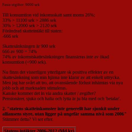
Fasta utgifter: 9000 sek
Till konsumtion vid inkomsskatt samt moms 26%;
33% > 11100 sek > 2886 sek
30% > 12000 sek > 2120 sek
Förändrad skatteintäkt till staten:
-666 sek
Skattesänkningen är 900 sek
666 av 900 = 74%
74% av inkomstskattesänkningen finansieras inte av ökad
konsumtion (+900 sek).
Nu finns det visserligen ytterligare sk positiva effekter av en
skattesänkning som min hjärna inte klarar av att enkelt uttrycka.
Men jag har svårt att tro, att ovanstående förlust inhämtas via nya
jobb och att marknaden stimuleras.
Kanske kommer det in via andra skatter / avgifter?
Pensionärer, sjuka och halta och lytta är ju bla med och 'betalar'.
2. "statens skatteinkomster inte generellt har sjunkit under
alliansens styre, utan ligger på ungefär samma nivå som 2006"
Stämmer detta? Vi ser efter.
Statens intäkter 2006-2012 (Md kr)