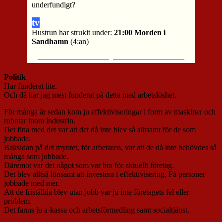
underfundigt?
tv
Hustrun har strukit under:
21:00 Morden i
Sandhamn
(4:an)
————————— —————————
Politik
Har funderat lite.
Och då har jag mest funderat på detta med arbetslöshet.
För många år sedan kom ju effektiviseringar i form av maskiner och
robotar inom industrin.
Det fina med det var att det då inte blev så slitsamt för de som
jobbade.
Baksidan på det myntet, för arbetaren, var att de då inte behövdes så
många som jobbade.
Däremot var det något som var bra för aktuellt företag.
Det blev alltså lönsamt att investera i effektivisering. Få personer
jobbade med mer.
Att de friställda blev utan jobb var ju inte företagets fel eller
problem.
Det fanns ju a-kassa och arbetsförmedling samt socialtjänst.