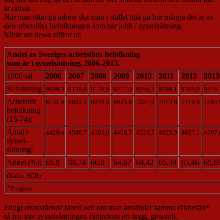
är rättvis .
När man tittar på arbete ska man i stället titta på hur många det är av
den arbetsföra befolkningen som har jobb / sysselsättning.
Såhär ser dessa siffror ut:
Andel av Sveriges arbetsföra befolkning
som är i sysselsättning, 2006-2013.
1000-tal
2006
2007
2008
2009
2010
2011
2012
2013
Befolkning
9099,3
9138,8
9178,9
9217,4
9256,7
9296,1
9335,9
9376,
Arbetsför
6731,9
6803,1
6879,5
6955,8
7021,6
7073,6
7114,9
7165,
befolkning
(15-74):
Antal i
4429,4
4540,7
4593,0
4498,7
4523,7
4625,9
4657,1
4707,
syssel-
sättning:
Andel (%):
65,8
66,74
66,8
64,67
64,42
65,39
65,46
65,6
(Källa: SCB)
*
Prognos
Enligt ovanstående tabell och om man använder samma räknesätt*
så har inte sysselsättningen förändrats ett dugg, generell.