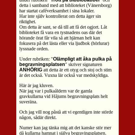
detta i samband med att biblioteket (Vänersborg)
har startat caféverksamhet i sina lokaler.
Har inte själv kontrollerat om detta äger sin
riktighet.
Om detta är sant, se då till att få det ogjort. Låt
biblioteket få vara en tystnadens oas där det
hörande örat får vila så att hjärnan helt kan
fokusera på det lästa eller via ljudbok (hörlurar)
lyssnade orden.
Under rubriken: "
Olämpligt att åka pulka på
begravningsplatsen
" skriver signaturen
ANHÖRIG
att detta är ett otyg och stoj och stim
är det också. Vuxna lär också var medskyldiga.
Här är jag kluven.
När jag var i pulkaåldern var de gamla
gravkullarna vid Håjums begravningsplats helt
suveräna.
Och jag vill nog påstå att vi egentligen inte störde
någon, sådär direkt.
Numer kan jag tänka mig att det kanske stör mer
då kullarna hamnat i själva begravingsplatsen.