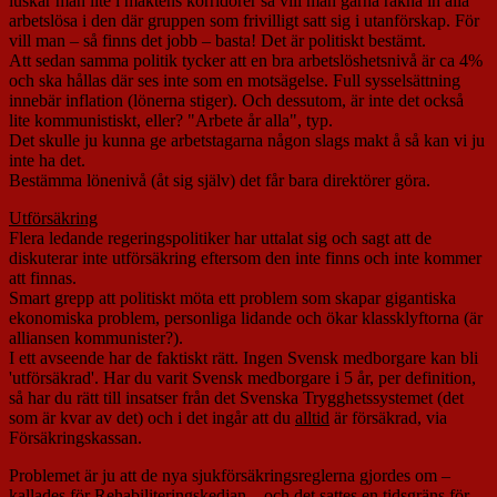
luskar man lite i maktens korridorer så vill man gärna räkna in alla
arbetslösa i den där gruppen som frivilligt satt sig i utanförskap. För
vill man – så finns det jobb – basta! Det är politiskt bestämt.
Att sedan samma politik tycker att en bra arbetslöshetsnivå är ca 4%
och ska hållas där ses inte som en motsägelse. Full sysselsättning
innebär inflation (lönerna stiger). Och dessutom, är inte det också
lite kommunistiskt, eller? "Arbete år alla", typ.
Det skulle ju kunna ge arbetstagarna någon slags makt å så kan vi ju
inte ha det.
Bestämma lönenivå (åt sig själv) det får bara direktörer göra.
Utförsäkring
Flera ledande regeringspolitiker har uttalat sig och sagt att de
diskuterar inte utförsäkring eftersom den inte finns och inte kommer
att finnas.
Smart grepp att politiskt möta ett problem som skapar gigantiska
ekonomiska problem, personliga lidande och ökar klassklyftorna (är
alliansen kommunister?).
I ett avseende har de faktiskt rätt. Ingen Svensk medborgare kan bli
'utförsäkrad'. Har du varit Svensk medborgare i 5 år, per definition,
så har du rätt till insatser från det Svenska Trygghetssystemet (det
som är kvar av det) och i det ingår att du
alltid
är försäkrad, via
Försäkringskassan.
Problemet är ju att de nya sjukförsäkringsreglerna gjordes om –
kallades för Rehabiliteringskedjan – och det sattes en tidsgräns för