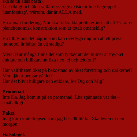
ska se till allas bästa).
I ett riktigt och äkta välfärdssverige existerar inte begreppet
'utanförskap', tvärtom, där är ALLA med.
En annan fundering: När ska folkvalda politiker inse att att EU är en
planekonomisk konstruktion som är totalt omänsklig?
En till: Finns det någon som kan övertyga mig om att ett privat
monopol är bättre än ett statligt?
Mera: Hur många finns det som tycker att det numer är mycket
enklare och billigare att fixa t.ex. el och telefoni?
Har valfriheten ökat på bekostnad av ökat förvirring och osäkerhet?
Vem tjänar pengar på det?
Har det blivit billigare och enklare, för Dig och Mig?
Promenad
Inte illa. Jag kom ut på en promenad. Lite spännade var det –
småhalkigt.
Paket
Idag kom vinterkepsen som jag beställt till far. Ska leverera den i
morgon.
Hälsoläget
: