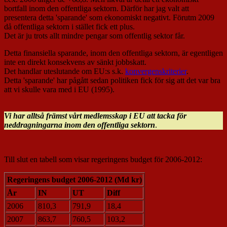
bortfall inom den offentliga sektorn. Därför har jag valt att
presentera detta 'sparande' som ekonomiskt negativt. Förutm 2009
då offentliga sektorn i stället fick ett plus.
Det är ju trots allt mindre pengar som offentlig sektor får.
Detta finansiella sparande, inom den offentliga sektorn, är egentligen
inte en direkt konsekvens av sänkt jobbskatt.
Det handlar uteslutande om EU:s s.k.
konvergenskriterier
.
Detta 'sparande' har pågått sedan politiken fick för sig att det var bra
att vi skulle vara med i EU (1995).
Vi har alltså främst vårt medlemsskap i EU att tacka för
neddragningarna inom den offentliga sektorn
.
Till slut en tabell som visar regeringens budget för 2006-2012:
Regeringens budget 2006-2012 (Md kr)
År
IN
UT
Diff
2006
810,3
791,9
18,4
2007
863,7
760,5
103,2