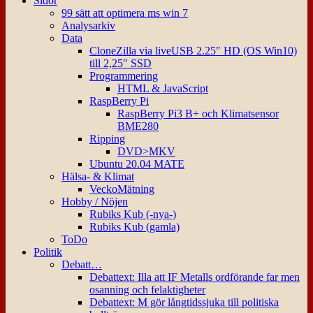
Sidor
99 sätt att optimera ms win 7
Analysarkiv
Data
CloneZilla via liveUSB 2.25″ HD (OS Win10)
till 2,25″ SSD
Programmering
HTML & JavaScript
RaspBerry Pi
RaspBerry Pi3 B+ och Klimatsensor
BME280
Ripping
DVD>MKV
Ubuntu 20.04 MATE
Hälsa- & Klimat
VeckoMätning
Hobby / Nöjen
Rubiks Kub (-nya-)
Rubiks Kub (gamla)
ToDo
Politik
Debatt…
Debattext: Illa att IF Metalls ordförande far men
osanning och felaktigheter
Debattext: M gör långtidssjuka till politiska