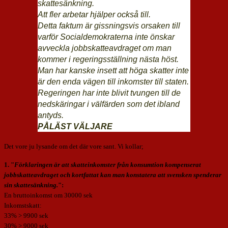
skattesänkning.
Att fler arbetar hjälper också till.
Detta faktum är gissningsvis orsaken till
varför Socialdemokraterna inte önskar
avveckla jobbskatteavdraget om man
kommer i regeringsställning nästa höst.
Man har kanske insett att höga skatter inte
är den enda vägen till inkomster till staten.
Regeringen har inte blivit tvungen till de
nedskäringar i välfärden som det ibland
antyds.
PÅLÄST VÄLJARE
Det vore ju lysande om det där vore sant. Vi kollar;
1. "
Förklaringen är att skatteinkomster från konsumtion kompenserat
jobbskatteavdraget och kortfattat kan man konstatera att svensken spenderar
sin skattesänkning.
":
En bruttoinkomst om 30000 sek
Inkomstskatt:
33% > 9900 sek
30% > 9000 sek