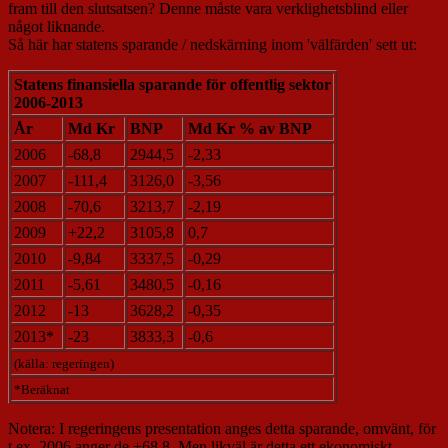
fram till den slutsatsen? Denne måste vara verklighetsblind eller
något liknande.
Så här har statens sparande / nedskärning inom 'välfärden' sett ut:
Statens finansiella sparande för offentlig sektor
2006-2013
År
Md Kr
BNP
Md Kr % av BNP
2006
-68,8
2944,5
-2,33
2007
-111,4
3126,0
-3,56
2008
-70,6
3213,7
-2,19
2009
+22,2
3105,8
0,7
2010
-9,84
3337,5
-0,29
2011
-5,61
3480,5
-0,16
2012
-13
3628,2
-0,35
2013*
-23
3833,3
-0,6
(källa: regeringen)
*Beräknat
Notera: I regeringens presentation anges detta sparande, omvänt, för
t.ex. 2006 anger de +68,8. Men likväl är detta ett ekonomiskt