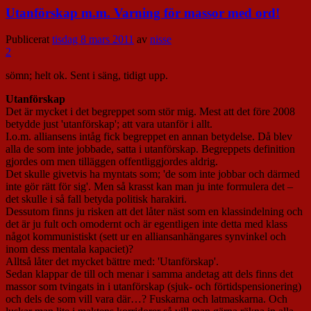
Utanförskap m.m. Varning för massor med ord!
Publicerat
tisdag 8 mars 2011
av
nisse
2
sömn; helt ok. Sent i säng, tidigt upp.
Utanförskap
Det är mycket i det begreppet som stör mig. Mest att det före 2008
betydde just 'utanförskap'; att vara utanför i allt.
I.o.m. alliansens intåg fick begreppet en annan betydelse. Då blev
alla de som inte jobbade, satta i utanförskap. Begreppets definition
gjordes om men tilläggen offentliggjordes aldrig.
Det skulle givetvis ha myntats som; 'de som inte jobbar och därmed
inte gör rätt för sig'. Men så krasst kan man ju inte formulera det –
det skulle i så fall betyda politisk harakiri.
Dessutom finns ju risken att det låter näst som en klassindelning och
det är ju fult och omodernt och är egentligen inte detta med klass
något kommunistiskt (sett ur en alliansanhängares synvinkel och
inom dess mentala kapaciet)?
Alltså låter det mycket bättre med: 'Utanförskap'.
Sedan klappar de till och menar i samma andetag att dels finns det
massor som tvingats in i utanförskap (sjuk- och förtidspensionering)
och dels de som vill vara där…? Fuskarna och latmaskarna. Och