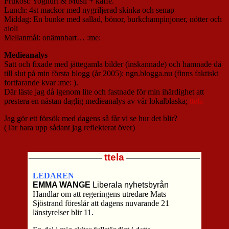
Frukost: Yoghurt & Müsli + kaffe.
Lunch: 4st mackor med nygriljerad skinka och senap
Middag: En bunke med sallad, bönor, burkchampinjoner, nötter och
aioli
Mellanmål: onämnbart… :me:
Medieanalys
Satt och fixade med jättegamla bilder (inskannade) och hamnade då
till slut på min första blogg (år 2005): ngn.blogga.nu (finns faktiskt
fortfarande kvar :me: ).
Där läste jag då igenom lite och fastnade för min ihärdighet att
prestera en nästan daglig medieanalys av vår lokalblaska;
ttela
Jag gör ett försök med dagens så får vi se hur det blir?
(Tar bara upp sådant jag reflekterat över)
ttela
—————————
—————————
LEDAREN
EMMA WANGE
Liberala nyhetsbyrån
Handlar om att regeringens utredare Mats
Sjöstrand föreslår att dagens nuvarande 21
länstyrelser blir 11.