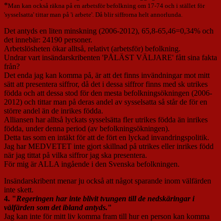
*
Man kan också räkna på en arbetsför befolkning om 17-74 och i stället för
'sysselsatta' tittar man på 'i arbete'. Då blir siffrorna helt annorlunda.
Det antyds en liten minskning (2006-2012), 65,8-65,46=0,34% och
det innebär: 24190 personer.
Arbetslösheten ökar alltså, relativt (arbetsför) befolkning.
Undrar vart insändarskribenten 'PÅLÄST VÄLJARE' fått sina fakta
från?
Det enda jag kan komma på, är att det finns invändningar mot mitt
sätt att presentera siffror, då det i dessa siffror finns med sk utrikes
födda och att dessa stod för den mesta befolkningsökningen (2006-
2012) och tittar man på deras andel av sysselsatta så står de för en
större andel än de inrikes födda.
Alliansen har alltså lyckats sysselsätta fler utrikes födda än inrikes
födda, under denna period (av befolkningsökningen).
Detta tas som en intäkt för att de fört en lyckad invandringspolitik.
Jag har MEDVETET inte gjort skillnad på utrikes eller inrikes född
när jag tittat på vilka siffror jag ska presentera.
För mig är ALLA ingående i den Svenska befolkningen.
Insändarskribent menar ju också att något sparande inom välfärden
inte skett.
4. "
Regeringen har inte blivit tvungen till de nedskäringar i
välfärden som det ibland antyds.
"
Jag kan inte för mitt liv komma fram till hur en person kan komma