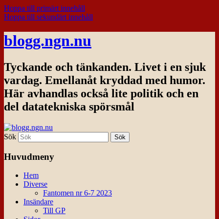
Hoppa till primärt innehåll
Hoppa till sekundärt innehåll
blogg.ngn.nu
Tyckande och tänkanden. Livet i en sjuk
vardag. Emellanåt kryddad med humor.
Här avhandlas också lite politik och en
del datatekniska spörsmål
Sök
Huvudmeny
Hem
Diverse
Fantomen nr 6-7 2023
Insändare
Till GP