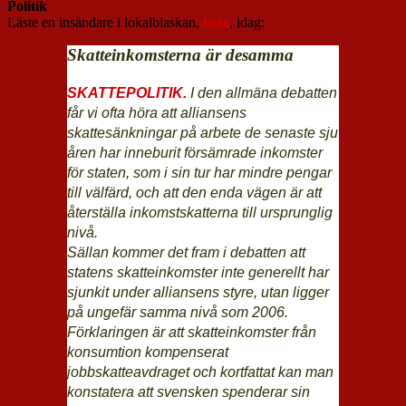
Politik
Läste en insändare i lokalblaskan,
ttela
, idag:
Skatteinkomsterna är desamma
SKATTEPOLITIK.
I den allmäna debatten
får vi ofta höra att alliansens
skattesänkningar på arbete de senaste sju
åren har inneburit försämrade inkomster
för staten, som i sin tur har mindre pengar
till välfärd, och att den enda vägen är att
återställa inkomstskatterna till ursprunglig
nivå.
Sällan kommer det fram i debatten att
statens skatteinkomster inte generellt har
sjunkit under alliansens styre, utan ligger
på ungefär samma nivå som 2006.
Förklaringen är att skatteinkomster från
konsumtion kompenserat
jobbskatteavdraget och kortfattat kan man
konstatera att svensken spenderar sin