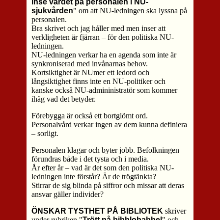
inse värdet på personalen i NU-
sjukvården
" om att NU-ledningen ska lyssna på
personalen.
Bra skrivet och jag håller med men inser att
verkligheten är fjärran – för den politiska NU-
ledningen.
NU-ledningen verkar ha en agenda som inte är
synkroniserad med invånarnas behov.
Kortsiktighet är NUmer ett ledord och
långsiktighet finns inte en NU-politiker och
kanske också NU-admininistratör som kommer
ihåg vad det betyder.
Förebygga är också ett bortglömt ord.
Personalvård verkar ingen av dem kunna definiera
– sorligt.
Personalen klagar och byter jobb. Befolkningen
förundras både i det tysta och i media.
År efter år – vad är det som den politiska NU-
ledningen inte förstår? Är de trögtänkta?
Stirrar de sig blinda på siffror och missar att deras
ansvar gäller individer?
ÖNSKAR TYSTHET PÅ BIBLIOTEK
skriver
under rubriken "
Trött på bibblobabbel
" och