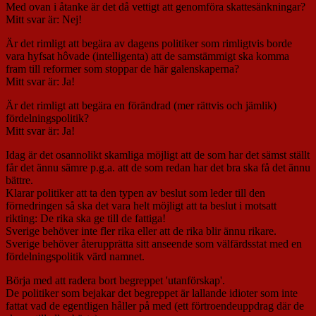
Med ovan i åtanke är det då vettigt att genomföra skattesänkningar?
Mitt svar är: Nej!
Är det rimligt att begära av dagens politiker som rimligtvis borde
vara hyfsat hôvade (intelligenta) att de samstämmigt ska komma
fram till reformer som stoppar de här galenskaperna?
Mitt svar är: Ja!
Är det rimligt att begära en förändrad (mer rättvis och jämlik)
fördelningspolitik?
Mitt svar är: Ja!
Idag är det osannolikt skamliga möjligt att de som har det sämst ställt
får det ännu sämre p.g.a. att de som redan har det bra ska få det ännu
bättre.
Klarar politiker att ta den typen av beslut som leder till den
förnedringen så ska det vara helt möjligt att ta beslut i motsatt
rikting: De rika ska ge till de fattiga!
Sverige behöver inte fler rika eller att de rika blir ännu rikare.
Sverige behöver återupprätta sitt anseende som välfärdsstat med en
fördelningspolitik värd namnet.
Börja med att radera bort begreppet 'utanförskap'.
De politiker som bejakar det begreppet är lallande idioter som inte
fattat vad de egentligen håller på med (ett förtroendeuppdrag där de