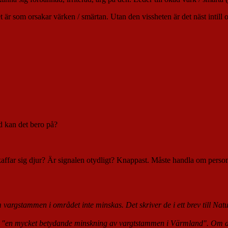
 är som orsakar värken / smärtan. Utan den vissheten är det näst intill om
d kan det bero på?
 skaffar sig djur? Är signalen otydligt? Knappast. Måste handla om pers
m vargstammen i området inte minskas. Det skriver de i ett brev till Na
sker "en mycket betydande minskning av vargtstammen i Värmland". Om 