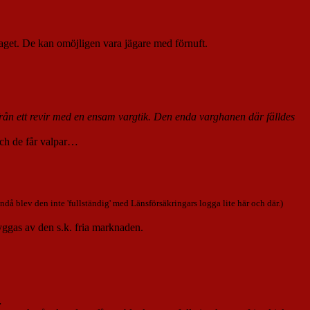
raget. De kan omöjligen vara jägare med förnuft.
från ett revir med en ensam vargtik. Den enda varghanen där fälldes
och de får valpar…
 blev den inte 'fullständig' med Länsförsäkringars logga lite här och där.)
byggas av den s.k. fria marknaden.
…