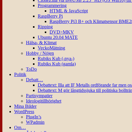
CloneZilla via liveUSB 2.25″ HD (OS Win10) til
Programmering
HTML & JavaScript
RaspBerry Pi
RaspBerry Pi3 B+ och Klimatsensor BME2
Ripping
DVD>MKV
Ubuntu 20.04 MATE
Hälsa- & Klimat
VeckoMätning
Hobby / Nöjen
Rubiks Kub (-nya-)
Rubiks Kub (gamla)
ToDo
Politik
Debatt…
Debattext: Illa att IF Metalls ordförande far men o
Debattext: M gör långtidssjuka till politiska bollträ
Partisympatier
Ideologitillhörighet
Mina Bilder
WordPress
PlugIn’s
WPadmin
Om…