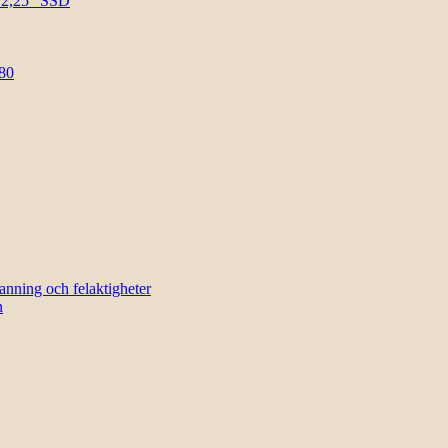
l 2,25″ SSD
80
sanning och felaktigheter
n