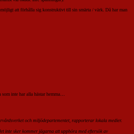
öjligt att förhålla sig konstruktivt till sin smärta / värk. Då har man
on som inte har alla hästar hemma…
turvårdsverket och miljödepartementet, rapporterar lokala medier.
det inte sker kommer jägarna att upphöra med eftersök av