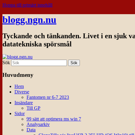
Hoppa till primärt innehåll
blogg.ngn.nu
Tyckande och tänkanden. Livet i en sjuk v
datatekniska spörsmål
Sök
Huvudmeny
Hem
Diverse
Fantomen nr 6-7 2023
Insändare
Till GP
Sidor
99 sätt att optimera ms win 7
Analysarkiv
Data