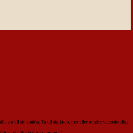
la sig till sin smärta. Ta till sig knep, mer eller mindre vetenskapliga
 (främst via ökade inre spänningar).