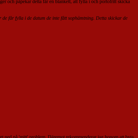
 och påpekar detta får en blankett, att fylla i och portofritt skicka
r de får fylla i de datum de inte fått sophämtning. Detta skickar de
 lagt ned på 'mitt' problem. Däremot rekommenderar jag honom att byta