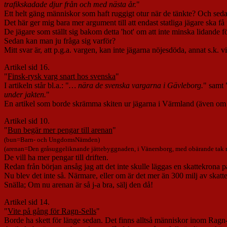
trafikskadade djur från och med nästa år.
"
Ett helt gäng människor som haft ruggigt otur när de tänkte? Och sed
Det här ger mig bara mer argument till att endast statliga jägare ska få f
De jägare som ställt sig bakom detta 'hot' om att inte minska lidande 
Sedan kan man ju fråga sig varför?
Mitt svar är, att p.g.a. vargen, kan inte jägarna nöjesdöda, annat s.k. 
Artikel sid 16.
"
Finsk-rysk varg snart hos svenska
"
I artikeln står bl.a.: "
… nära de svenska vargarna i Gävleborg.
" samt 
under jakten.
"
En artikel som borde skrämma skiten ur jägarna i Värmland (även om n
Artikel sid 10.
"
Bun begär mer pengar till arenan
"
(bun=Barn- och UngdomsNämden)
(arenan=Den gråsuggeliknande jättebyggnaden, i Vänersborg, med obärande tak med
De vill ha mer pengar till driften.
Redan från början ansåg jag att det inte skulle läggas en skattekrona p
Nu blev det inte så. Närmare, eller om är det mer än 300 milj av skattepe
Snälla; Om nu arenan är så j-a bra, sälj den då!
Artikel sid 14.
"
Vite på gång för Ragn-Sells
"
Borde ha skett för länge sedan. Det finns alltså människor inom Ragn