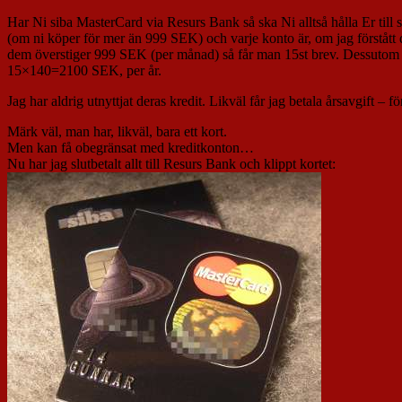
Har Ni siba MasterCard via Resurs Bank så ska Ni alltså hålla Er till 
(om ni köper för mer än 999 SEK) och varje konto är, om jag förstått det
dem överstiger 999 SEK (per månad) så får man 15st brev. Dessutom får
15×140=2100 SEK, per år.
Jag har aldrig utnyttjat deras kredit. Likväl får jag betala årsavgift – fö
Märk väl, man har, likväl, bara ett kort.
Men kan få obegränsat med kreditkonton…
Nu har jag slutbetalt allt till Resurs Bank och klippt kortet: