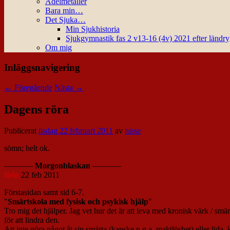
Ädelmetaller
Bara min…
Det Sjuka…
Min Sjukhistoria
Sjukgymnastik fas 2 v13-16 (4v) 2021 efter ländr
Om mig
Inläggsnavigering
←
Föregående
Nästa
→
Dagens röra
Publicerat
tisdag 22 februari 2011
av
nisse
sömn; helt ok.
———–
Morgonblaskan
———–
ttela
22 feb 2011
Förstasidan samt sid 6-7.
"
Smärtskola med fysisk och psykisk hjälp
"
Tro mig det hjälper. Jag vet hur det är att leva med kronisk värk / smär
för att lindra den.
Att inte göra något åt sin smärta (kanske p.g.a. maktlöshet) eller lida,