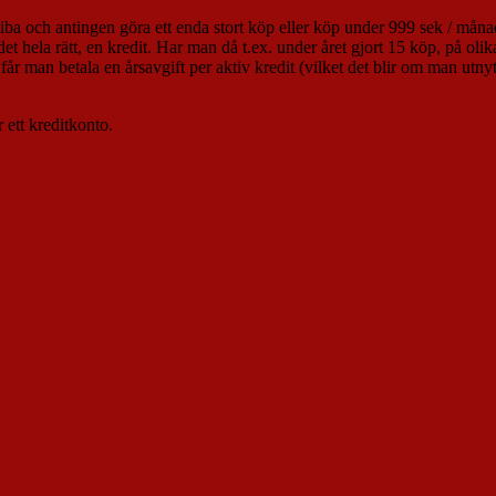
siba och antingen göra ett enda stort köp eller köp under 999 sek / måna
 hela rätt, en kredit. Har man då t.ex. under året gjort 15 köp, på olika
 man betala en årsavgift per aktiv kredit (vilket det blir om man utnyt
r ett kreditkonto.