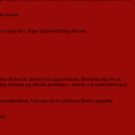
lla konton.
 i varje brev. Ingen miljöcertifiering där inte.
n till den 16, den 8:e fick jag produkten. Bestämde mig för att
dag skickade jag tillbaka produkten, i samråd och samförstånd med
konomibyråkrati. Om man ska tro på Resus Bank's uppgifter.
 hade…