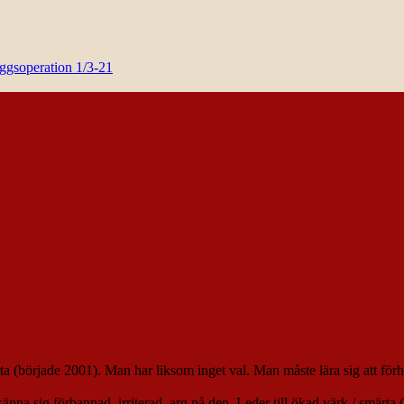
yggsoperation 1/3-21
ta (började 2001). Man har liksom inget val. Man måste lära sig att förhål
 känna sig förbannad, irriterad, arg på den. Leder till ökad värk / smärta