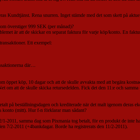
ras Kundtjänst. Rena snurren. Inget stämde med det som skett på aktue
öp som överstiger 999 SEK (per månad)?
emet är att de skickar en separat faktura för varje köp/konto. En faktura
transaktioner. Ett exempel:
ansaktionerna där…
 öppet köp, 10 dagar och att de skulle avvakta med att begära kostnade
t om att de skulle skicka retursedelden. Fick det den 11:e och samma 
alt på beställningsdagen och krediterade när det malt igenom deras e
 konto (mitt). Hur f-n förklarar man sådant?
 12/1-2011, samma dag som Pixmania tog betalt, för en produkt de inte
den 7/2-2011 (+4bankdagar. Borde ha registrerats den 11/2-2011).