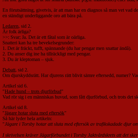
En förutsättning, givetvis, är att man har en diagnos så man vet vad det
en ständigt underliggande oro att bära på.
Ledaren
, sid 2.
Är folk ärliga?
>>: Svar; Ja. Det är ett fåtal som är oärliga.
Snatteri kan ha tre bevekelsegrunder:
1. Det är fräckt, tufft, spännande (du har pengar men snattar ändå).
2. Du anser dig ine ha tillräckligt med pengar.
3. Du är kleptoman – sjuk.
Debatt
, sid 2.
Om djurskyddsrätt. Har djurens rätt blivit sämre eftersedd, numer? Va
Artikel sid 6.
"
Hade hund – trots djurförbud
"
Vad rör sig i en människas huvud, som fått djurförbud, och trots det
Artikel sid 8.
"
Jägare hotar sluta med eftersök
"
Så här lyder hela artikeln:
"
Jägare i Torsby hotar att sluta med eftersök av trafikskadade djur o
I skrivelsen kräver Jägarförbundet i Torsby Jaktvårdskrets att det 