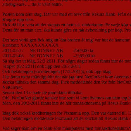
arbetsgivare…, du är värd bättre.
Posten kom sent idag. Där var med ett brev från Resurs Bank. Från de
Ringde upp dem.
Fick då bl.a. veta att det skapas ett nytt s.k. underkonto för varje k
Detta för att man t.ex. ska kunna göra en rak avbetalning per köp. Probl
Det som verkligen fick mig att 'dra öronen åt mig' var hur de hanterar 
Kontonr: XXXXXXXXXXX
2011-02-17 NETONNET AB 2569,00 kr
2011-02-06 NETONNET AB -2569,00 kr
Så såg det ut idag, 22/2 2011. För några dagar sedan fanns inte de tr
'Köpet' (6/2-2011) dök upp den 20/2-2011.
Och betalningen (krediteringen (17/2-2011)), dök upp idag.
Lite ännu mera märkligt blir det när jag med NetOnNet kom överens om
skicka tillbaka den samma dag. Fick meddelande den 9:e från NetOnNe
NetOnNet.
Senast den 13:e hade de produkten tillbaka.
OK, NetOnNet gjorde kanske inte som vi kom övernes om utan tog bet
Men, den 20/2-2011 fanns inte de här transaktionerna på Resus Bank's
Idag dök också krediteringen för Pixmania upp. Den var daterad till
Den betalningen meddelade Pixmania att de skickat till Resurs Bank 
Vad säger man om en bank som manipulerar med transaktionsdatum?