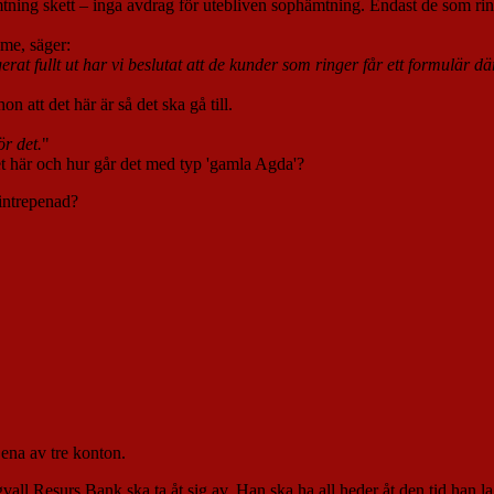
ning skett – inga avdrag för utebliven sophämtning. Endast de som ringer
lme, säger:
at fullt ut har vi beslutat att de kunder som ringer får ett formulär dä
 att det här är så det ska gå till.
ör det.
"
det här och hur går det med typ 'gamla Agda'?
intrepenad?
 ena av tre konton.
gvall Resurs Bank ska ta åt sig av. Han ska ha all heder åt den tid han