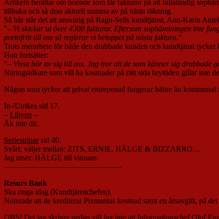
Artikeln berättar om boende som får fakturor på att fullständig sophämt
tillbaka och så dras aktuell summa av på nästa räkning.
Så här står det att ansvarig på Ragn-Sells kundtjänst, Ann-Karin Ante
"
– Vi skickar ut över 4300 fakturor. Eftersom sophämtningen inte funger
portofritt till oss så reglerar vi beloppet på nästa faktura.
"
Trots merarbete för både den drabbade kunden och kundtjänst tycker hon
Hon fortsätter:
"
– Vissa hör av sig till oss. Jag tror att de som känner sig drabbade g
Näringsidkare som vill ha kostnader på rätt sida bryttiden gillar inte 
Någon som tycker att privat entrepenad fungerar bättre än kommunal 
In-/Utrikes sid 17.
–
Libyen
–
Åk inte dit.
Seriestripar
sid 40.
Svårt; väljer mellan: ZITS, ERNIE, HÄLGE & BIZZARRO…
Jag utser: HÄLGE till vinnare.
———————————————
Resurs Bank
Ska ringa idag (Kundtjänstchefen).
Noterade att de krediterat Pixmanias kostnad samt en årsavgift, på det
OBS! Det jag skriver nedan vill jag inte att Informationschef Olof En