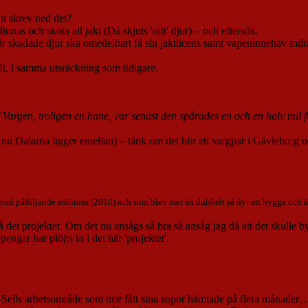
an skrev ned det?
innas och sköta all jakt (Då skjuts 'rätt' djur) – och eftersök.
för skadade djur ska omedelbart få sin jaktlicens samt vapeninnehav ind
vilt, i samma utsräckning som tidigare.
"
Vargen, troligen en hane, var senast den spårades en och en halv mil 
u Dalarna ligger emellan) – tänk om det blir ett vargpar i Gävleborg 
 påföljande snöinras (2010) och som blev mer än dubbelt så dyr att bygga och ändå
å det projektet. Om det nu ansågs så bra så ansåg jag då att det skulle 
ngar har plöjts in i det här 'projektet'.
-Sells arbetsområde som inte fått sina sopor hämtade på flera månader