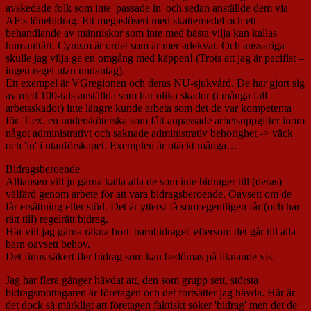
avskedade folk som inte 'passade in' och sedan anställde dem via
AF:s lönebidrag. Ett megaslöseri med skattemedel och ett
behandlande av människor som inte med bästa vilja kan kallas
humanitärt. Cynism är ordet som är mer adekvat. Och ansvariga
skulle jag vilja ge en omgång med käppen! (Trots att jag är pacifist –
ingen regel utan undantag).
Ett exempel är VGregionen och deras NU-sjukvård. De har gjort sig
av med 100-tals anställda som har olika skador (i många fall
arbetsskador) inte längre kunde arbeta som det de var kompetenta
för. T.ex. en undersköterska som fått anpassade arbetsuppgifter inom
något administrativt och saknade administrativ behörighet -> väck
och 'in' i utanförskapet. Exemplen är otäckt många…
Bidragsberoende
Alliansen vill ju gärna kalla alla de som inte bidrager till (deras)
välfärd genom arbete för att vara bidragsberoende. Oavsett om de
får ersättning eller stöd. Det är ytterst få som egentligen får (och har
rätt till) regelrätt bidrag.
Här vill jag gärna räkna bort 'barnbidraget' eftersom det går till alla
barn oavsett behov.
Det finns säkert fler bidrag som kan bedömas på liknande vis.
Jag har flera gånger hävdat att, den som grupp sett, största
bidragsmottagaren är företagen och det fortsätter jag hävda. Här är
det dock så märkligt att företagen faktiskt söker 'bidrag' men det de