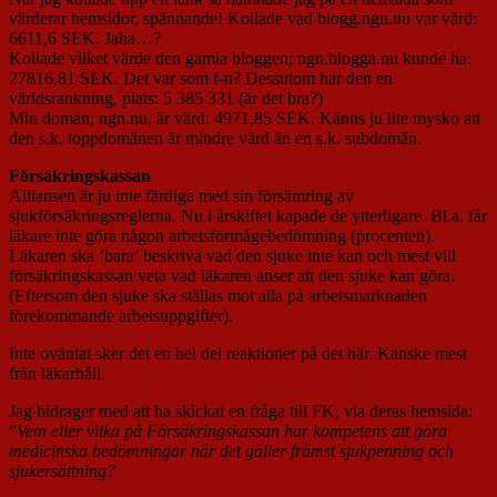
värderar hemsidor, spännande! Kollade vad blogg.ngn.nu var värd:
6611,6 SEK. Jaha…?
Kollade vilket värde den gamla bloggen; ngn.blogga.nu kunde ha:
27816,81 SEK. Det var som f-n? Dessutom har den en
världsrankning, plats: 5 385 331 (är det bra?)
Min domän; ngn.nu, är värd: 4971,85 SEK. Känns ju lite mysko att
den s.k. toppdomänen är mindre värd än en s.k. subdomän.
Försäkringskassan
Alliansen är ju inte färdiga med sin försämring av
sjukförsäkringsreglerna. Nu i årskiftet kapade de ytterligare. Bl.a. får
läkare inte göra någon arbetsförmågebedömning (procenten).
Läkaren ska ’bara’ beskriva vad den sjuke inte kan och mest vill
försäkringskassan veta vad läkaren anser att den sjuke kan göra.
(Eftersom den sjuke ska ställas mot alla på arbetsmarknaden
förekommande arbetsuppgifter).
Inte oväntat sker det en hel del reaktioner på det här. Kanske mest
från läkarhåll.
Jag bidrager med att ha skickat en fråga till FK, via deras hemsida:
”
Vem eller vilka på Försäkringskassan har kompetens att göra
medicinska bedömningar när det gäller främst sjukpenning och
sjukersättning?