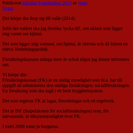
Publicerat
måndag 9 september 2013
av
nisse
Svara
Det börjar dra ihop sig till valår (2014).
Inför det valåret ska jag försöka 'tycka till', om sådant som ligger
mig varmt om hjärtat.
Det som ligger mig varmast, om hjärtat, är rättvisa och då främst en
rättvis fördelningspolitik.
Försäkringskassans många turer är också något jag ämnar informera
om.
Vi börjar där:
Försäkringskassan (FK) är en statlig myndighet som bl.a. har till
uppgift att administrera den statliga försäkringen; socialförsäkringen.
En försäkring som ska ingå i ett brett trygghetssystem.
Det som reglerar FK är lagar, förordningar och ett regelverk.
Det är ISF (Inspektionen för socialförsäkringen) som, för
närvarande, är tillsynsmyndighet över FK.
I valet 2006 vann ju borgarna.