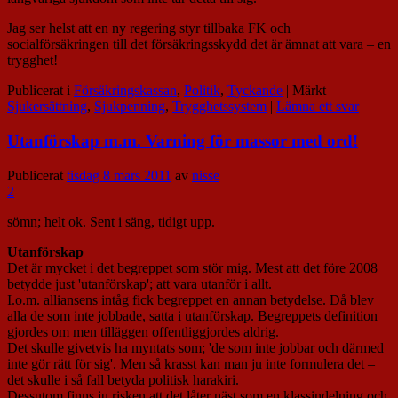
Jag ser helst att en ny regering styr tillbaka FK och
socialförsäkringen till det försäkringsskydd det är ämnat att vara – en
trygghet!
Publicerat i
Försäkringskassan
,
Politik
,
Tyckande
|
Märkt
Sjukersättning
,
Sjukpenning
,
Trygghetssystem
|
Lämna ett svar
Utanförskap m.m. Varning för massor med ord!
Publicerat
tisdag 8 mars 2011
av
nisse
2
sömn; helt ok. Sent i säng, tidigt upp.
Utanförskap
Det är mycket i det begreppet som stör mig. Mest att det före 2008
betydde just 'utanförskap'; att vara utanför i allt.
I.o.m. alliansens intåg fick begreppet en annan betydelse. Då blev
alla de som inte jobbade, satta i utanförskap. Begreppets definition
gjordes om men tilläggen offentliggjordes aldrig.
Det skulle givetvis ha myntats som; 'de som inte jobbar och därmed
inte gör rätt för sig'. Men så krasst kan man ju inte formulera det –
det skulle i så fall betyda politisk harakiri.
Dessutom finns ju risken att det låter näst som en klassindelning och