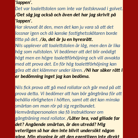
'lappen'.
Det var toalettstolen som inte var fastskruvad i golvet.
/Det såg jag också och även det har jag skrivit på
'lappen'.
Har skruvat åt den, men det kan ju vara så att det
lossnar igen och då kanske fastighetsskötaren borde
titta på det.
/Jo, det är ju en hyresrätt.
Nils upplever att toalettstolen är låg, men den är lika
hög som rullstolen. Vi bedömer att det blir onödigt
högt men en högre toalettförhöjning och vill avvakta
med att prova det. En för hög toalettförhöjning kan
göra att det klämmer under låren.
/Ni har säker rätt i
er bedömning inget jag kan bedöma.
Nils fick prova att gå med rollator och går med på att
prova detta. Vi bedömer att han bör gångträna för att
behålla rörligheten i höften, samt att det kan minska
smärtan om man rör på sig regelbundet.
Hemvårdspersonalen ska få instruktioner om
gångträning med rollator.
/Låter bra, vad gillade far
det? Angående smärtan, är den utredd? Mig
veterligen så har den inte blivit undersökt någon
gång. Min gissning är att den egentligen inte direkt