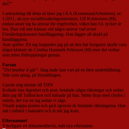
det?
”
I anknytning till detta så läser jag i KA (KommunalArbetaren), nr:
1/2011, att nye socialförsäkringsministern, Ulf Kristersson (M),
endast anser sig ha ansvar för regelverket, vilket han f.ö. tycker är
bra. Han vill inte kännas vid något ansvar vad avser
Försäkringskassans handläggning. Han lägger all skuld på
handläggarna.
Juste gubbe. Ett tag hoppades jag på att den här borgaren skulle vara
något klokare än Cristina Husmark Pehrsson (M) men det verkar
som mina förhoppningar grusas.
Farsan
”
Det knallar å går
”. Idag hade han vart på en liten underhållning.
Nån som sjöng, på förmiddagen.
Gjorde mig ärende till THN
Kollade fars lägenhet och post, betalade några räkningar och sedan
åkte jag till Tallbacken och hälsade på han. Stötte ihop med chefen i
entrén, det var ett tag sedan vi sågs.
Visade pappa posten och gick igenom de betalade räkningarna. Han
satt i rullstol i matsalen och åt när jag kom.
Efternamnet
Ytterligare ett dokumentbevis, mitt nya efternamn: