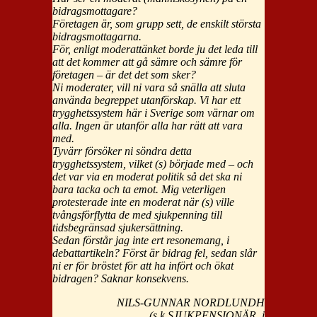
bidragsmottagare?
Företagen är, som grupp sett, de enskilt största
bidragsmottagarna.
För, enligt moderattänket borde ju det leda till
att det kommer att gå sämre och sämre för
företagen – är det det som sker?
Ni moderater, vill ni vara så snälla att sluta
använda begreppet utanförskap. Vi har ett
trygghetssystem här i Sverige som värnar om
alla. Ingen är utanför alla har rätt att vara
med.
Tyvärr försöker ni söndra detta
trygghetssystem, vilket (s) började med – och
det var via en moderat politik så det ska ni
bara tacka och ta emot. Mig veterligen
protesterade inte en moderat när (s) ville
tvångsförflytta de med sjukpenning till
tidsbegränsad sjukersättning.
Sedan förstår jag inte ert resonemang, i
debattartikeln? Först är bidrag fel, sedan slår
ni er för bröstet för att ha infört och ökat
bidragen? Saknar konsekvens.
NILS-GUNNAR NORDLUNDH
(s k SJUKPENSIONÄR, i