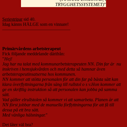
TRYGGHETSSYSTEMET)
"
Seriestripar
sid 40.
Idag känns HÄLGE som en vinnare!
———————————————
Primärvårdens arbetsterapeut
Fick följande meddelande därifrån:
"
Hej!
Jag har nu talat med kommunarbetsterapeuten NN. Din far är nu
inskriven i hemsjukvården och med detta så hamnar även
arbetsterapeutinsatserna hos kommunen.
NN kommer att stötta personalen för att din far på bästa sätt kan
klara överflyttningarna från säng till rullstol o s v.Hon kommer att
ge en skriftlig instruktion så att personalen kan jobba på samma
sätt.
Vad gäller elrullstolen så kommer vi att samarbeta. Planen är att
NN först jobbar med de manuella förflyttningarna för att få till
dessa på ett bra sätt.
Med vänliga hälsningar.
"
Det låter väl bra?