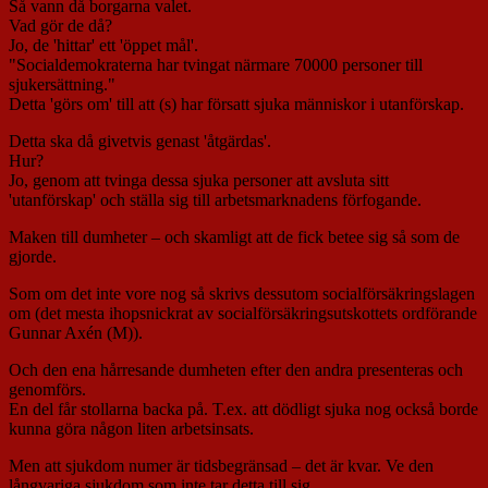
Så vann då borgarna valet.
Vad gör de då?
Jo, de 'hittar' ett 'öppet mål'.
"Socialdemokraterna har tvingat närmare 70000 personer till
sjukersättning."
Detta 'görs om' till att (s) har försatt sjuka människor i utanförskap.
Detta ska då givetvis genast 'åtgärdas'.
Hur?
Jo, genom att tvinga dessa sjuka personer att avsluta sitt
'utanförskap' och ställa sig till arbetsmarknadens förfogande.
Maken till dumheter – och skamligt att de fick betee sig så som de
gjorde.
Som om det inte vore nog så skrivs dessutom socialförsäkringslagen
om (det mesta ihopsnickrat av socialförsäkringsutskottets ordförande
Gunnar Axén (M)).
Och den ena hårresande dumheten efter den andra presenteras och
genomförs.
En del får stollarna backa på. T.ex. att dödligt sjuka nog också borde
kunna göra någon liten arbetsinsats.
Men att sjukdom numer är tidsbegränsad – det är kvar. Ve den
långvariga sjukdom som inte tar detta till sig.