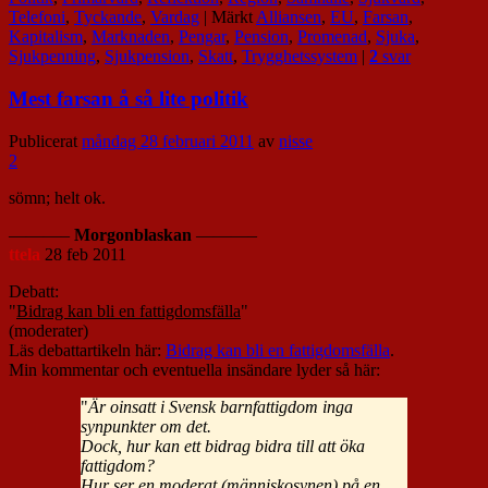
Telefoni
,
Tyckande
,
Vardag
|
Märkt
Alliansen
,
EU
,
Farsan
,
Kapitalism
,
Marknaden
,
Pengar
,
Pension
,
Promenad
,
Sjuka
,
Sjukpenning
,
Sjukpension
,
Skatt
,
Trygghetssystem
|
2
svar
Mest farsan å så lite politik
Publicerat
måndag 28 februari 2011
av
nisse
2
sömn; helt ok.
———–
Morgonblaskan
———–
ttela
28 feb 2011
Debatt:
"
Bidrag kan bli en fattigdomsfälla
"
(moderater)
Läs debattartikeln här:
Bidrag kan bli en fattigdomsfälla
.
Min kommentar och eventuella insändare lyder så här:
"
Är oinsatt i Svensk barnfattigdom inga
synpunkter om det.
Dock, hur kan ett bidrag bidra till att öka
fattigdom?
Hur ser en moderat (människosynen) på en