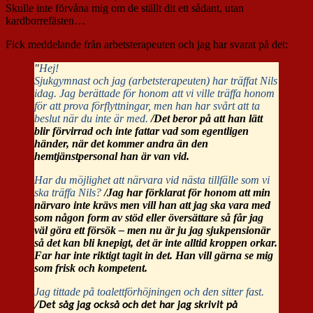
Skulle inte förvåna mig om de ställt dit ett sådant, utan
kardborrefästen…
Fick meddelande från arbetsterapeuten och jag har svarat på det:
"
Hej!
Sjukgymnast och jag (arbetsterapeuten) har träffat Nils
idag. Jag berättade för honom att vi ville träffa honom
för att prova förflyttningar, men han har svårt att ta
beslut när du inte är med.
/Det beror på att han lätt
blir förvirrad och inte fattar vad som egentligen
händer, när det kommer andra än den
hemtjänstpersonal han är van vid.
Har du möjlighet att närvara vid nästa tillfälle som vi
ska träffa Nils?
/Jag har förklarat för honom att min
närvaro inte krävs men vill han att jag ska vara med
som någon form av stöd eller översättare så får jag
väl göra ett försök – men nu är ju jag sjukpensionär
så det kan bli knepigt, det är inte alltid kroppen orkar.
Far har inte riktigt tagit in det. Han vill gärna se mig
som frisk och kompetent.
Jag tittade på toalettförhöjningen och den sitter fast.
/Det såg jag också och det har jag skrivit på