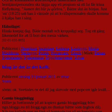
hemtjänstpersonalen ska lägga upp ett program så att far får träna
förflyttning. "
Jamen det blir ju gôrbra.
". Bättre slut än början. Just
'nu' (19:25) satt han å väntade på att kvällspersonalen skulle komma
å hjälpa han i säng.
Hälsoläget
:
Himla knepig dag. Både mentalt och kroppsligt seg. Tog ett gäng
läkemedel för att få bort den mesta värken.
[02-01-035-005]
Publicerat i
Hemtjänst
,
Insändare
,
Lederna
,
Ländrygg
,
Media
,
Musklerna
,
Nackrygg
,
Politik
,
Primärvård
,
Teknik
|
Märkt
Farsan
,
Sjukpenning
,
Sjukpension
,
Trygghetssystem
|
2
svar
Idag är det är det kallt.
Publicerat
onsdag 19 januari 2011
av
nisse
Svara
sömn: ok. Svettades en del då jag slarvade med popcorn igår kväll…
Gamla blogginlägg
Håller ju fortfarande på att kopiera gamla blogginlägg fråm
ngn.blogga.nu till blogg.ngn.nu (funkar bättre som dagbok då).
När jag kollade upp en länk så hamnade jag på en hemsida som