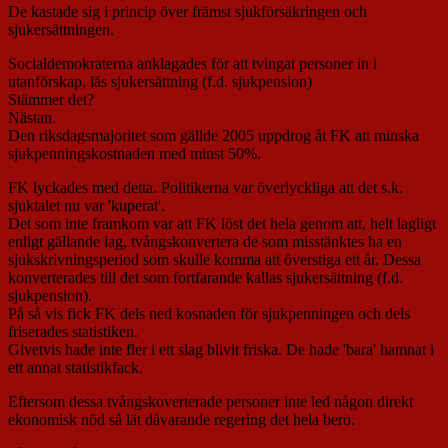
De kastade sig i princip över främst sjukförsäkringen och
sjukersättningen.
Socialdemokraterna anklagades för att tvingat personer in i
utanförskap, läs sjukersättning (f.d. sjukpension)
Stämmer det?
Nästan.
Den riksdagsmajoritet som gällde 2005 uppdrog åt FK att minska
sjukpenningskostnaden med minst 50%.
FK lyckades med detta. Politikerna var överlyckliga att det s.k.
sjuktalet nu var 'kuperat'.
Det som inte framkom var att FK löst det hela genom att, helt lagligt
enligt gällande lag, tvångskonvertera de som misstänktes ha en
sjukskrivningsperiod som skulle komma att överstiga ett år. Dessa
konverterades till det som fortfarande kallas sjukersättning (f.d.
sjukpension).
På så vis fick FK dels ned kosnaden för sjukpenningen och dels
friserades statistiken.
Givetvis hade inte fler i ett slag blivit friska. De hade 'bara' hamnat i
ett annat statistikfack.
Eftersom dessa tvångskoverterade personer inte led någon direkt
ekonomisk nöd så lät dåvarande regering det hela bero.