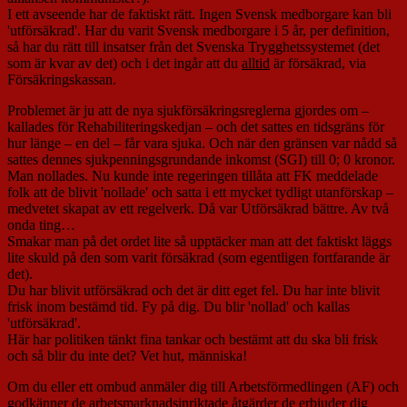
I ett avseende har de faktiskt rätt. Ingen Svensk medborgare kan bli
'utförsäkrad'. Har du varit Svensk medborgare i 5 år, per definition,
så har du rätt till insatser från det Svenska Trygghetssystemet (det
som är kvar av det) och i det ingår att du
alltid
är försäkrad, via
Försäkringskassan.
Problemet är ju att de nya sjukförsäkringsreglerna gjordes om –
kallades för Rehabiliteringskedjan – och det sattes en tidsgräns för
hur länge – en del – får vara sjuka. Och när den gränsen var nådd så
sattes dennes sjukpenningsgrundande inkomst (SGI) till 0; 0 kronor.
Man nollades. Nu kunde inte regeringen tillåta att FK meddelade
folk att de blivit 'nollade' och satta i ett mycket tydligt utanförskap –
medvetet skapat av ett regelverk. Då var Utförsäkrad bättre. Av två
onda ting…
Smakar man på det ordet lite så upptäcker man att det faktiskt läggs
lite skuld på den som varit försäkrad (som egentligen fortfarande är
det).
Du har blivit utförsäkrad och det är ditt eget fel. Du har inte blivit
frisk inom bestämd tid. Fy på dig. Du blir 'nollad' och kallas
'utförsäkrad'.
Här har politiken tänkt fina tankar och bestämt att du ska bli frisk
och så blir du inte det? Vet hut, människa!
Om du eller ett ombud anmäler dig till Arbetsförmedlingen (AF) och
godkänner de arbetsmarknadsinriktade åtgärder de erbjuder dig