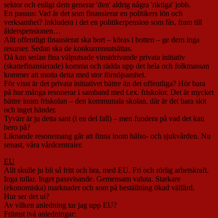
sektor och enligt dem generar 'den' aldrig några 'riktiga' jobb.
En passus: Vad är det som finansierar en politikers lön och
verksamhet? Inkludera i det en politikerpension som fås, fram till
ålderspensionen…
Allt offentligt finansierat ska bort – köras i botten – ge dem inga
resurser. Sedan ska de konkurrensutsättas.
Då kan sedan fina välputsade vinstdrivande privata initiativ
(skattefinansierade) komma och rädda upp det hela och folkmassan
kommer att motta detta med stor förnöjsamhet.
För visst är det privata initiativet bättre än det offentliga? Hör bara
på hur många resonerar i samband med t.ex. friskolor. Det är mycket
bättre inom friskolan – den kommunala skolan, där är det bara skit
och inget händer.
Tyvärr är ju detta sant (i en del fall) – men fundera på vad det kan
bero på?
Liknande resonemang går att finna inom hälso- och sjukvården. Nu
senast, våra vårdcentraler.
EU
Allt skulle ju bli så fritt och bra, med EU. Fri och rörlig arbetskraft.
Inga tullar. Inget passvisande. Gemensam valuta. Starkare
(ekonomiska) marknader och som på beställning ökad välfärd.
Hur ser det ut?
Av vilken anledning tar jag upp EU?
Främst två anledningar: