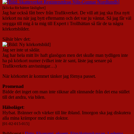
[klicka för bättre läslighet]
Jag har också fått brev från Trafikverket. De vill att jag ska fixa nytt
körkort nu när jag bytt efternamn och det var ju väntat. Så jag får väl
snygga till mig å ta mig till Expert i Trollhättan så får de ta några
körkortsbilder.
Såhär blev det:
Jag ser inte ut sådär.
Jag har hela mitt liv haft glasögon men det skulle man tydligen inte
ha på körkort numer (vilket inte är sant, läste jag senare på
Trafikverkets anvisningar…)
När körkortet är kommet tänker jag förnya passet.
Promenad
Bidde det inget om man inte räknar allt rännande från det ena stället
till det andra, via bilen.
Hälsoläget
:
Hyfsat. Bränner och värker till lite ibland. Imorgon ska jag diskutera
alla mina krämpor med min doktor.
[01-02-015-015]
Publicerat i
Data
,
Ekonomi
,
eksem
,
Försäkringskassan
,
Lederna
,