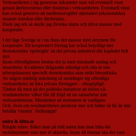
Verksamheten i sig genererar inkomster som vid eventuell vinst
genast återinvesteras eller fonderas i verksamheten. Eventuell vinst
kan också generera att medlemsavgifter alternativt (ekonomiska)
insatser minskas eller återbetalas.
Hade jag ork så skulle jag försöka starta och driva massor med
kooperativ.
I det läge Sverige är i nu finns det massor med utrymme för
kooperativ. Ett kooperativt företag har också betydligt mer
demokratiska 'spelregler' än det privata initiativet där kapitalet helt
styr.
Inom offentligheten brottas det ju med minskade anslag och
resursbrist. Kvaliteten ifrågasätts ständigt och ofta är inte
arbetsplatserna speciellt demokratiska utan strikt hierarkiska.
Av någon märklig anledning så anstränger sig offentliga
verksamheter att leka privata företagare – obegripligt!
Tänker då mest på det politiska initiativet att införa s.k.
resultatenheter vilket fått till följd att nu samarbetar inte
verksamheterna. Misstänker att motsatsen är vanligare.
Och, även om resultatenheten presterar mer och bättre så får de inte
behålla 'vinsten'. Helknäppt!
eniro & hitta.se
Ringde eniro. Söker man på mitt namn kan man hitta 4st
mobilnummer som inte är aktuella. Inom 48 timmar ska det vara