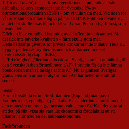
1. Ett av 'kraven', de s.k. konvergenskraven stipulerade att vår
offentliga sektors kostnader inte får överstiga 2% av
bruttonationalprodukten (BNP) – om vi ville vara med. Vid tiden för
vår ansökan och inträde låg vi på 4% av BNP. Politiken lovade EU
att det där skulle fixas till och det var Göran Persson (s), främst, som
lovade det.
Effekten blev en radikal bantning av all offentlig verksamhet. Men
det fick inte påverka kvaliteten – färre skulle göra mer.
Detta bäddar ju givetvis för privata konkurrerande initiativ. Hela EU
bygger på den s.k. nyliberalismen och är därmed mycket
marknadsvänlig (kapitalistisk).
2. 'Fri rörlighet' gäller inte arbetslösa i Sverige som har anmält sig till
den Svenska Arbetsförmedlingen (AF). I princip får du inte lämna
boendeorten men så taskiga är inte AF. Nu är gränsen Sveriges
gräns. Den som är under åtgärd inom AF har heller inte rätt till
semester.
Sedan;
Har ni försökt ta er in i Storbritannien (England) utan pass?
Vad beror det, egentligen, på att alla EU-länder inte är anslutna till
den monetära unionen (gemensam valuta euro €)? Kan det vara så
att det, på sikt, visat sig vara lite ekonomiskt fördelaktigt att stå
utanför? Hör med en del nationalekonomer.
Fackförbunden