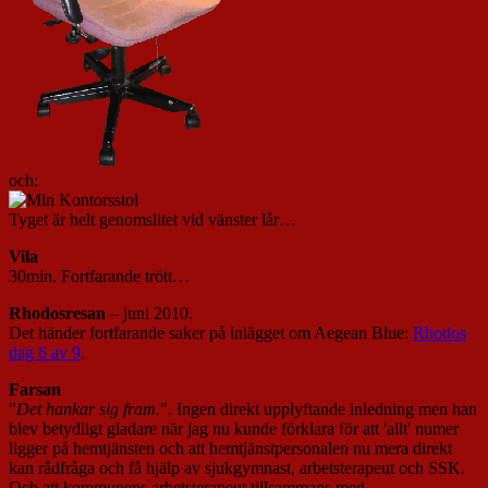
och:
Tyget är helt genomslitet vid vänster lår…
Vila
30min. Fortfarande trött…
Rhodosresan
– juni 2010.
Det händer fortfarande saker på inlägget om Aegean Blue:
Rhodos
dag 6 av 9
.
Farsan
"
Det hankar sig fram.
". Ingen direkt upplyftande inledning men han
blev betydligt gladare när jag nu kunde förklara för att 'allt' numer
ligger på hemtjänsten och att hemtjänstpersonalen nu mera direkt
kan rådfråga och få hjälp av sjukgymnast, arbetsterapeut och SSK.
Och att kommunens arbetsterapeut tillsammans med