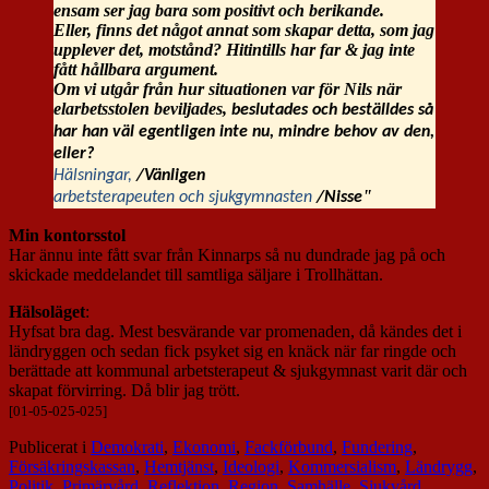
ensam ser jag bara som positivt och berikande.
Eller, finns det något annat som skapar detta, som jag
upplever det, motstånd? Hitintills har far & jag inte
fått hållbara argument.
Om vi utgår från hur situationen var för Nils när
elarbetsstolen beviljades,
beslutades och
beställdes så
har han väl egentligen inte nu, mindre behov av den,
eller?
Hälsningar,
/Vänligen
"
arbetsterapeuten och sjukgymnasten
/Nisse
Min kontorsstol
Har ännu inte fått svar från Kinnarps så nu dundrade jag på och
skickade meddelandet till samtliga säljare i Trollhättan.
Hälsoläget
:
Hyfsat bra dag. Mest besvärande var promenaden, då kändes det i
ländryggen och sedan fick psyket sig en knäck när far ringde och
berättade att kommunal arbetsterapeut & sjukgymnast varit där och
skapat förvirring. Då blir jag trött.
[01-05-025-025]
Publicerat i
Demokrati
,
Ekonomi
,
Fackförbund
,
Fundering
,
Försäkringskassan
,
Hemtjänst
,
Ideologi
,
Kommersialism
,
Ländrygg
,
Politik
,
Primärvård
,
Reflektion
,
Region
,
Samhälle
,
Sjukvård
,