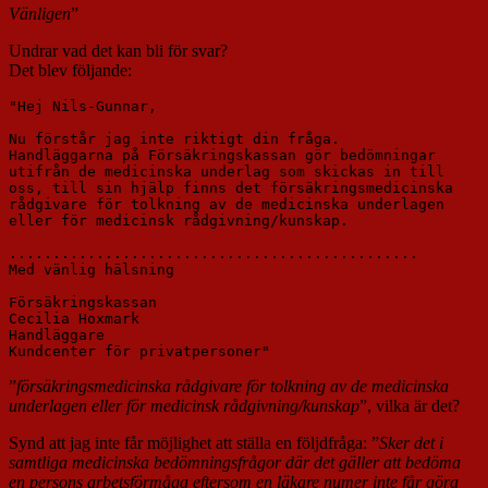
Vänligen
”
Undrar vad det kan bli för svar?
Det blev följande:
"Hej Nils-Gunnar,

Nu förstår jag inte riktigt din fråga.

Handläggarna på Försäkringskassan gör bedömningar

utifrån de medicinska underlag som skickas in till

oss, till sin hjälp finns det försäkringsmedicinska

rådgivare för tolkning av de medicinska underlagen

eller för medicinsk rådgivning/kunskap. 

...............................................

Med vänlig hälsning

Försäkringskassan

Cecilia Hoxmark

Handläggare

Kundcenter för privatpersoner"
”
försäkringsmedicinska rådgivare för tolkning av de medicinska
underlagen eller för medicinsk rådgivning/kunskap
”, vilka är det?
Synd att jag inte får möjlighet att ställa en följdfråga: ”
Sker det i
samtliga medicinska bedömningsfrågor där det gäller att bedöma
en persons arbetsförmåga eftersom en läkare numer inte får göra