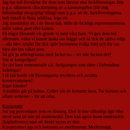
Jag har full förståelse för dem som lämnar sina fackföreningar. Inte
p.g.a. alliansens chockhöjning av a-kasseavgiften (för mig
fullständigt obegripligt tilltag) utan p.g.a. att de, fackföreningarna,
helt enkelt är flata, uddlösa, fega etc.
Jag misstänker att, i de flesta fall, ställs de fackliga representanterna
inför valen; pest eller kolera.
På något liknande vis gjorde vi med våra barn. Vi gav dem två
alternativ, vilka vi kunde tänka oss bägge och så fick de själva välja
– alla blev nöjda! De fick själv bestämma (välja fritt) och för oss
blev det bra vilket som.
Så gör ju arbetsgivarna med facket nu – ser inte facken det?
Var är kampviljan?
Är det bara sementerade s.k. fackpampar som sitter i förbundens
ledningar?
I så fall borde väl föreningarna revoltera och avsätta
konservatismen?
Inget händer?
Anställda går på knäna. Gråter när de kommer hem. Tar kortare och
oftare semester – för att orka.
Kooperativ
Ser jag personligen som en lösning. Den är inte offentligt ägd eller
styrd samt tär inte på skattemedel. Den kan agera inom marknaden
(kapitalismen) utan att direkt styras av den.
Kooperativet ägs och bekostas av medlemmar. Medlemsägt.