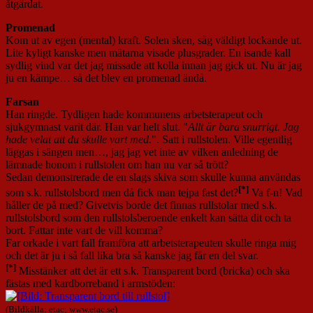
åtgärdat.
Promenad
Kom ut av egen (mental) kraft. Solen sken, såg väldigt lockande ut.
Lite kyligt kanske men mätarna visade plusgrader. En isande kall
sydlig vind var det jag missade att kolla innan jag gick ut. Nu är jag
ju en kämpe… så det blev en promenad ändå.
Farsan
Han ringde. Tydligen hade kommunens arbetsterapeut och
sjukgymnast varit där. Han var helt slut. "
Allt är bara snurrigt. Jag
hade velat att du skulle vart med.
". Satt i rullstolen. Ville egentlig
läggas i sängen men…, jag jag vet inte av vilken anledning de
lämnade honom i rullstolen om han nu var så trött?
Sedan demonstrerade de en slags skiva som skulle kunna användas
[*]
som s.k. rullstolsbord men då fick man tejpa fast det?
Va f-n! Vad
håller de på med? Givetvis borde det finnas rullstolar med s.k.
rullstolsbord som den rullstolsberoende enkelt kan sätta dit och ta
bort. Fattar inte vart de vill komma?
Far orkade i vart fall framföra att arbetsterapeuten skulle ringa mig
och det är ju i så fall lika bra så kanske jag får en del svar.
[*]
Misstänker att det är ett s.k. Transparent bord (bricka) och ska
fästas med kardborreband i armstöden:
(Bildkälla: etac; www.etac.se)