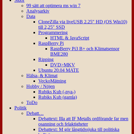
Sidor
99 sätt att optimera ms win 7
Analysarkiv
Data
CloneZilla via liveUSB 2.25″ HD (OS Win10)
till 2,25″ SSD
Programmering
HTML & JavaScript
RaspBerry Pi
RaspBerry Pi3 B+ och Klimatsensor
BME280
Ripping
DVD>MKV
Ubuntu 20.04 MATE
Hälsa- & Klimat
VeckoMätning
Hobby / Nöjen
Rubiks Kub (-nya-)
Rubiks Kub (gamla)
ToDo
Politik
Debatt…
Debattext: Illa att IF Metalls ordförande far men
osanning och felaktigheter
Debattext: M gör långtidssjuka till politiska