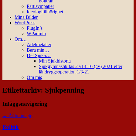
bollträn
Partisympatier
Ideologitillhörighet
Mina Bilder
WordPress
PlugIn’s
WPadmin
Om…
Ädelmetaller
Bara min…
Det Sjuka…
Min Sjukhistoria
Sjukgymnastik fas 2 v13-16 (4v) 2021 efter
ländryggsoperation 1/3-21
Om mig
Etikettarkiv:
Sjukpenning
Inläggsnavigering
←
Äldre inlägg
Politik