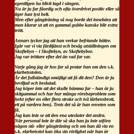
egentligen ha blivit lagd i sängen.
Nu är ju far fåordig och ofta överdrivet positiv eller så
tiger han tyst helt.
Men efter gångträning så nog borde det innebära att
man klurar ut att en gammal gubbe kanske blir extra
trött.
Annars tycker jag att han verkar befriande bättre.
Igår var vi via färdtjänst och besåg utställningen om
Skoftebyn – i Skoftebyn, av Skoftebybor.
Jag var tröttare efter det än vad far var.
Varje gång jag är hos far så pratar han om den s.k.
elarbetsstolen.
Är det fullständigt omöjligt att få dit den? Den är ju
beviljad och beslutad.
Jag köper inte att det skulle hämma far – han är ju
skitgammal och har hur många rörelseproblem som
helst (efter en eller flera stroke och två lårbensbrott,
ett på vardera ben). Trots det så är han enveten som
få.
Jag kan inte se att den ena utesluter det andra.
När personal inte är där så ska han ju inte utföra
någon stå- eller gångträning och om han då via en
s.k. elarbetsstol kan öka sin rörlighet när han är