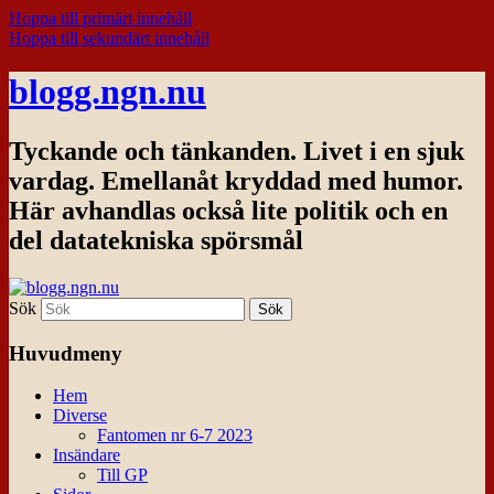
Hoppa till primärt innehåll
Hoppa till sekundärt innehåll
blogg.ngn.nu
Tyckande och tänkanden. Livet i en sjuk
vardag. Emellanåt kryddad med humor.
Här avhandlas också lite politik och en
del datatekniska spörsmål
Sök
Huvudmeny
Hem
Diverse
Fantomen nr 6-7 2023
Insändare
Till GP