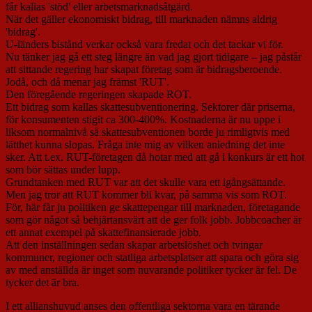
får kallas 'stöd' eller arbetsmarknadsåtgärd.
När det gäller ekonomiskt bidrag, till marknaden nämns aldrig
'bidrag'.
U-länders bistånd verkar också vara fredat och det tackar vi för.
Nu tänker jag gå ett steg längre än vad jag gjort tidigare – jag påstår
att sittande regering har skapat företag som är bidragsberoende.
Jodå, och då menar jag främst 'RUT'.
Den föregående regeringen skapade ROT.
Ett bidrag som kallas skattesubventionering. Sektorer där priserna,
för konsumenten stigit ca 300-400%. Kostnaderna är nu uppe i
liksom normalnivå så skattesubventionen borde ju rimligtvis med
lätthet kunna slopas. Fråga inte mig av vilken anledning det inte
sker. Att t.ex. RUT-företagen då hotar med att gå i konkurs är ett hot
som bör sättas under lupp.
Grundtanken med RUT var att det skulle vara ett igångsättande.
Men jag tror att RUT kommer bli kvar, på samma vis som ROT.
För, här får ju politiken ge skattepengar till marknaden, företagande
som gör något så behjärtansvärt att de ger folk jobb. Jobbcoacher är
ett annat exempel på skattefinansierade jobb.
Att den inställningen sedan skapar arbetslöshet och tvingar
kommuner, regioner och statliga arbetsplatser att spara och göra sig
av med anställda är inget som nuvarande politiker tycker är fel. De
tycker det är bra.
I ett allianshuvud anses den offentliga sektorna vara en tärande