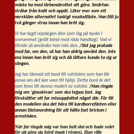
måste ha med lårbensbrottet att göra. Smärtan
strålar från knät och uppåt. Låter mer som ett
nervkläm alternativt taskigt muskelfäste. Han föll ju
två gånger strax innan han bröt sig.
Vi har tagit repstegen åter som låg på byrån i
sovrummet (grått band med röda handtag). Vad vi
förstår så använder han inte den.
/Sist jag pratade
med far, om den, så har han aldrig använt den. Inte
ens innan han bröt sig och då lättare kunde ta sig ur
sängen.
Jag har lämnat ett bord till rullstolen som han får
prova om det kan vara till hjälp. Detta bord är det
som finns till denna modell av rullstol.
/Han ringde
mig om 'glasskivan' som ska tejpas fast. Jag
förutsätter att far missuppfattat något där. För till
den modellen ska det höra till kardborrefästen eller
annan fästanordning för att hålla fast brickan i
armstöden.
När far ringde mig var han helt slut och hade svårt
för att göra sig hörd (matt i rösten). Han ville