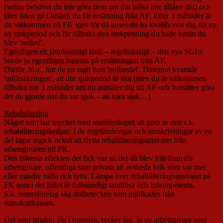
(sedan behöver du inte göra dem om din hälsa inte tillåter det) och
låter tiden gå (3mån), du får ersättning från AF. Efter 3 månader är
du välkommen till FK igen för då anses du ha kvalificerat dig för en
ny sjukperiod och får tillbaka den sjukpenning du hade innan du
blev 'nollad'.
Egentligen ett jättekonstigt tänk – regelmässigt – den nya SGI:n
borde ju egentligen baseras på ersättningen från AF.
Därför, bl.a., har de nu tagit bort 'nollandet'. Däremot kvarstår
'utförsäkringen', att din sjukperiod är slut (men du är välkommen
tillbaka om 3 månader om du anmäler dig till AF och fortsätter göra
det du gjorde när du var sjuk – att vara sjuk…).
Rehabilitering
Något som har mycket med utanförskapet att göra är den s.k.
rehabiliteringskedjan. I de regeländringar och omskrivningar av en
del lagar ingick också att flytta rehabiliteringsansvaret från
arbetsgivaren till FK.
Den främsta effekten det fick var att det då blev fritt fram för
arbetsgivare, offentliga som privata att avskeda folk som var mer
eller mindre halta och lytta. Lämpa över rehabiliteringsansvaret på
FK som i det fallet är fullständigt tandlösa och inkompetenta.
S.k. resursföretag såg dollartecken som mjölkades från
statsskattkassan.
Det som smakar illa i munnen, tycker jag, är de arbetsgivare som