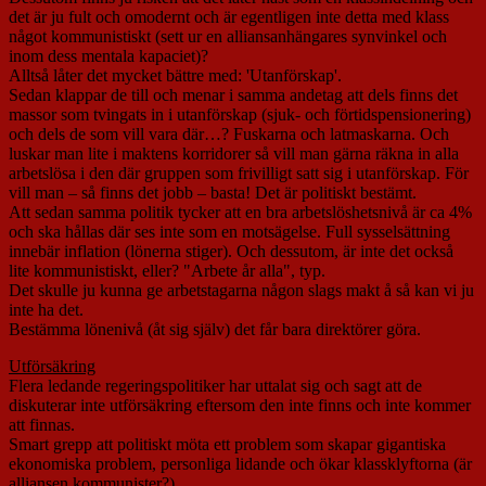
det är ju fult och omodernt och är egentligen inte detta med klass
något kommunistiskt (sett ur en alliansanhängares synvinkel och
inom dess mentala kapaciet)?
Alltså låter det mycket bättre med: 'Utanförskap'.
Sedan klappar de till och menar i samma andetag att dels finns det
massor som tvingats in i utanförskap (sjuk- och förtidspensionering)
och dels de som vill vara där…? Fuskarna och latmaskarna. Och
luskar man lite i maktens korridorer så vill man gärna räkna in alla
arbetslösa i den där gruppen som frivilligt satt sig i utanförskap. För
vill man – så finns det jobb – basta! Det är politiskt bestämt.
Att sedan samma politik tycker att en bra arbetslöshetsnivå är ca 4%
och ska hållas där ses inte som en motsägelse. Full sysselsättning
innebär inflation (lönerna stiger). Och dessutom, är inte det också
lite kommunistiskt, eller? "Arbete år alla", typ.
Det skulle ju kunna ge arbetstagarna någon slags makt å så kan vi ju
inte ha det.
Bestämma lönenivå (åt sig själv) det får bara direktörer göra.
Utförsäkring
Flera ledande regeringspolitiker har uttalat sig och sagt att de
diskuterar inte utförsäkring eftersom den inte finns och inte kommer
att finnas.
Smart grepp att politiskt möta ett problem som skapar gigantiska
ekonomiska problem, personliga lidande och ökar klassklyftorna (är
alliansen kommunister?).