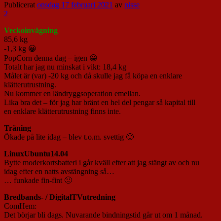
Publicerat
onsdag 17 februari 2021
av
nisse
2
Veckoinvägning
85,6 kg
-1,3 kg 😀
PopCorn denna dag – igen 😀
Totalt har jag nu minskat i vikt: 18,4 kg
Målet är (var) -20 kg och då skulle jag få köpa en enklare
klätterutrustning.
Nu kommer en ländryggsoperation emellan.
Lika bra det – för jag har bränt en hel del pengar så kapital till
en enklare klätterutrustning finns inte.
Träning
Ökade på lite idag – blev t.o.m. svettig 🙂
LinuxUbuntu14.04
Bytte moderkortsbatteri i går kväll efter att jag stängt av och nu
idag efter en natts avstängning så…
… funkade fin-fint 🙂
Bredbands- / DigitalTVutredning
ComHem:
Det börjar bli dags. Nuvarande bindningstid går ut om 1 månad.