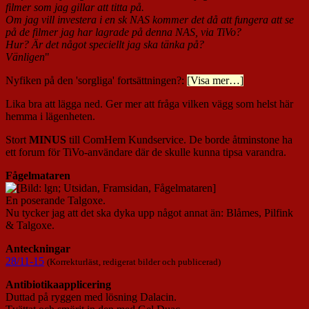
filmer som jag gillar att titta på.
Om jag vill investera i en sk NAS kommer det då att fungera att se
på de filmer jag har lagrade på denna NAS, via TiVo?
Hur? Är det något speciellt jag ska tänka på?
Vänligen
"
Nyfiken på den 'sorgliga' fortsättningen?:
[Visa mer…]
Lika bra att lägga ned. Ger mer att fråga vilken vägg som helst här
hemma i lägenheten.
Stort
MINUS
till ComHem Kundservice. De borde åtminstone ha
ett forum för TiVo-användare där de skulle kunna tipsa varandra.
Fågelmataren
En poserande Talgoxe.
Nu tycker jag att det ska dyka upp något annat än: Blåmes, Pilfink
& Talgoxe.
Anteckningar
28/11-15
(Korrekturläst, redigerat bilder och publicerad)
Antibiotikaapplicering
Duttad på ryggen med lösning Dalacin.