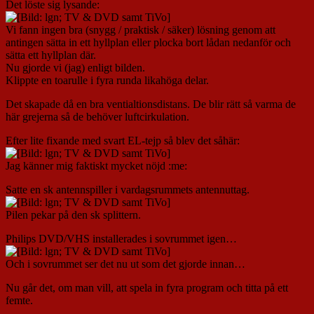
Det löste sig lysande:
Vi fann ingen bra (snygg / praktisk / säker) lösning genom att
antingen sätta in ett hyllplan eller plocka bort lådan nedanför och
sätta ett hyllplan där.
Nu gjorde vi (jag) enligt bilden.
Klippte en toarulle i fyra runda likahöga delar.
Det skapade då en bra ventialtionsdistans. De blir rätt så varma de
här grejerna så de behöver luftcirkulation.
Efter lite fixande med svart EL-tejp så blev det såhär:
Jag känner mig faktiskt mycket nöjd :me:
Satte en sk antennspiller i vardagsrummets antennuttag.
Pilen pekar på den sk splittern.
Philips DVD/VHS installerades i sovrummet igen…
Och i sovrummet ser det nu ut som det gjorde innan…
Nu går det, om man vill, att spela in fyra program och titta på ett
femte.