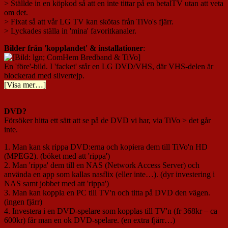
> Ställde in en köpkod så att en inte tittar på en betalTV utan att veta
om det.
> Fixat så att vår LG TV kan skötas från TiVo's fjärr.
> Lyckades ställa in 'mina' favoritkanaler.
Bilder från 'kopplandet' & installationer
:
En 'före'-bild. I 'facket' står en LG DVD/VHS, där VHS-delen är
blockerad med silvertejp.
[Visa mer…]
DVD?
Försöker hitta ett sätt att se på de DVD vi har, via TiVo > det går
inte.
1. Man kan sk rippa DVD:erna och kopiera dem till TiVo'n HD
(MPEG2). (böket med att 'rippa')
2. Man 'rippa' dem till en NAS (Network Access Server) och
använda en app som kallas nasflix (eller inte…). (dyr investering i
NAS samt jobbet med att 'rippa')
3. Man kan koppla en PC till TV'n och titta på DVD den vägen.
(ingen fjärr)
4. Investera i en DVD-spelare som kopplas till TV'n (fr 368kr – ca
600kr) får man en ok DVD-spelare. (en extra fjärr…)