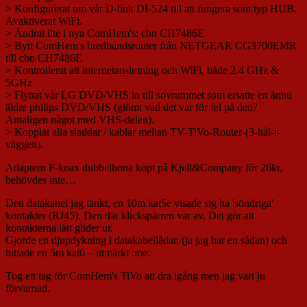
> Konfigurerat om vår D-link DI-524 till att fungera som typ HUB.
Avaktiverat WiFi.
> Ändrat lite i nya ComHem's: cbn CH7486E
> Bytt ComHem's bredbandsrouter från NETGEAR CG3700EMR
till cbn CH7486E
> Kontrollerat att internetanslutning och WiFi, både 2.4 GHz &
5GHz
> Flyttat vår LG DVD/VHS in till sovrummet som ersatte en ännu
äldre philips DVD/VHS (glömt vad det var för fel på den?
Antaligen något med VHS-delen).
> Kopplat alla sladdar / kablar mellan TV-TiVo-Router-(3-hål-i-
väggen).
Adaptern F-koax dubbelhona köpt på Kjell&Company för 26kr,
behövdes inte…
Den datakabel jag tänkt, en 10m kat5e visade sig ha 'söndriga'
kontakter (RJ45). Den där klickspärren var av. Det gör att
kontakterna lätt glider ur.
Gjorde en djupdykning i datakabellådan (ja jag har en sådan) och
hittade en 5m kat6 – utmärkt :me:
Tog ett tag för ComHem's TiVo att dra igång men jag vart ju
förvarnad.