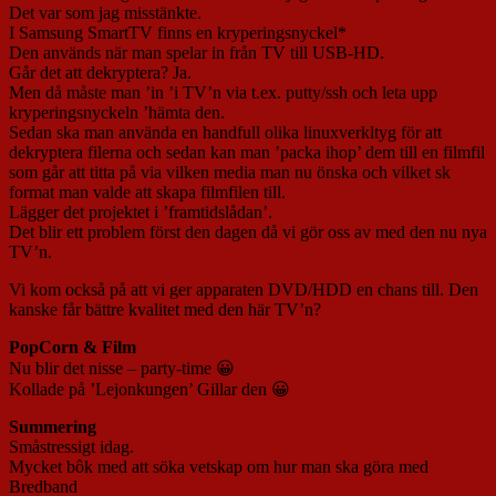
Det var som jag misstänkte.
I Samsung SmartTV finns en kryperingsnyckel*
Den används när man spelar in från TV till USB-HD.
Går det att dekryptera? Ja.
Men då måste man ’in ’i TV’n via t.ex. putty/ssh och leta upp
kryperingsnyckeln ’hämta den.
Sedan ska man använda en handfull olika linuxverkltyg för att
dekryptera filerna och sedan kan man ’packa ihop’ dem till en filmfil
som går att titta på via vilken media man nu önska och vilket sk
format man valde att skapa filmfilen till.
Lägger det projektet i ’framtidslådan’.
Det blir ett problem först den dagen då vi gör oss av med den nu nya
TV’n.
Vi kom också på att vi ger apparaten DVD/HDD en chans till. Den
kanske får bättre kvalitet med den här TV’n?
PopCorn & Film
Nu blir det nisse – party-time 😀
Kollade på ’Lejonkungen’ Gillar den 😀
Summering
Småstressigt idag.
Mycket bôk med att söka vetskap om hur man ska göra med
Bredband