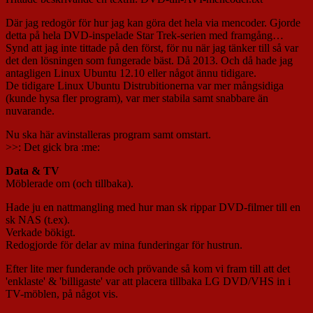
Där jag redogör för hur jag kan göra det hela via mencoder. Gjorde
detta på hela DVD-inspelade Star Trek-serien med framgång…
Synd att jag inte tittade på den först, för nu när jag tänker till så var
det den lösningen som fungerade bäst. Då 2013. Och då hade jag
antagligen Linux Ubuntu 12.10 eller något ännu tidigare.
De tidigare Linux Ubuntu Distrubitionerna var mer mångsidiga
(kunde hysa fler program), var mer stabila samt snabbare än
nuvarande.
Nu ska här avinstalleras program samt omstart.
>>: Det gick bra :me:
Data
& TV
Möblerade om (och tillbaka).
Hade ju en nattmangling med hur man sk rippar DVD-filmer till en
sk NAS (t.ex).
Verkade bökigt.
Redogjorde för delar av mina funderingar för hustrun.
Efter lite mer funderande och prövande så kom vi fram till att det
'enklaste' & 'billigaste' var att placera tillbaka LG DVD/VHS in i
TV-möblen, på något vis.