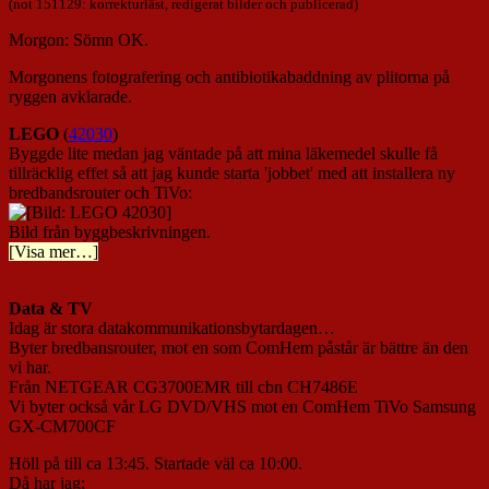
(not 151129: korrekturläst, redigerat bilder och publicerad)
Morgon: Sömn OK.
Morgonens fotografering och antibiotikabaddning av plitorna på
ryggen avklarade.
LEGO
(
42030
)
Byggde lite medan jag väntade på att mina läkemedel skulle få
tillräcklig effet så att jag kunde starta 'jobbet' med att installera ny
bredbandsrouter och TiVo:
Bild från byggbeskrivningen.
[Visa mer…]
Data
& TV
Idag är stora datakommunikationsbytardagen…
Byter bredbansrouter, mot en som ComHem påstår är bättre än den
vi har.
Från NETGEAR CG3700EMR till cbn CH7486E
Vi byter också vår LG DVD/VHS mot en ComHem TiVo Samsung
GX-CM700CF
Höll på till ca 13:45. Startade väl ca 10:00.
Då har jag;