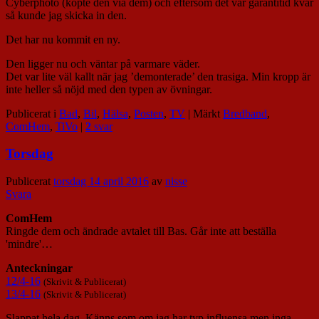
Cyberphoto (köpte den via dem) och eftersom det var garantitid kvar
så kunde jag skicka in den.
Det har nu kommit en ny.
Den ligger nu och väntar på varmare väder.
Det var lite väl kallt när jag ’demonterade’ den trasiga. Min kropp är
inte heller så nöjd med den typen av övningar.
Publicerat i
Bad
,
Bil
,
Hälsa
,
Posten
,
TV
|
Märkt
Bredband
,
ComHem
,
TiVo
|
2
svar
Torsdag
Publicerat
torsdag 14 april 2016
av
nisse
Svara
ComHem
Ringde dem och ändrade avtalet till Bas. Går inte att beställa
'mindre'…
Anteckningar
12/4-16
(Skrivit & Publicerat)
13/4-16
(Skrivit & Publicerat)
Slappat hela dag. Känns som om jag har typ influensa men inga