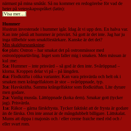
närmast på mina småtår. Så nu kommer en redogörelse för vad de
heter på vetenskapsspråket (latin):
[Visa mer…]
Hummer
Hustrun investerade i hummer igår. Idag åt vi upp den. En halva var.
Kan inte påstå att hummer är prisvärt. Så gott är det inte. Jag har ju
inga tillbehör som smakförstärkare. Kanske är det det?
Min skaldjursrankning
:
6:e
plats: Ostron – har smakat det på ostronmässor med
ostronöppnartävling. Inget som faller mig i smaken. Men mässan är
kul :me:
5:a
: Hummer – inte prisvärd – så god är den inte. Svåröppnad –
klorna. Kroppen delar vi på – på längden.
4:a
: Flodkräfta i olika varianter. Kan vara prisvärda och helt ok i
smaken men krångelfaktorn är stor – svåröppnade, typ.
3:a
: Havskräfta. Samma krångelfaktor som flodkräftan. Lite dyrare
men godare.
2:a
: Vanlig mussla. Lättöppnade (koka dem). Smakar gott (tycker
jag). Prisvärda.
1:a
: Räkor – gärna färskfrysta. Tycker faktiskt att de frysta är godare
än de färska. Om inte annat är de mångdubbelt billigare. Lättskalat.
Mums att dippa i majonäs och / eller creme fraiche med röd och /
eller svart rom.