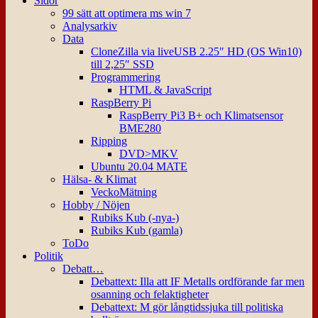
Sidor
99 sätt att optimera ms win 7
Analysarkiv
Data
CloneZilla via liveUSB 2.25″ HD (OS Win10)
till 2,25″ SSD
Programmering
HTML & JavaScript
RaspBerry Pi
RaspBerry Pi3 B+ och Klimatsensor
BME280
Ripping
DVD>MKV
Ubuntu 20.04 MATE
Hälsa- & Klimat
VeckoMätning
Hobby / Nöjen
Rubiks Kub (-nya-)
Rubiks Kub (gamla)
ToDo
Politik
Debatt…
Debattext: Illa att IF Metalls ordförande far men
osanning och felaktigheter
Debattext: M gör långtidssjuka till politiska