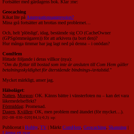
Fortsätter med gårdagens bok. Klar :me:
Geocaching
Kikat lite på
Aggregationsaggression?
Mina grå fortsätter att brottas med problemet…
Och, helt 'plötsligt', idag, bestämde sig CO (CacheOwner
(GPSgömmeägaren)) för att arkivera (ta bort den)?
Hur många timmar har jag lagt ned på denna – i onödan?
ComHem
Hittade följande i deras villkor (nya):
"
Om du flyttar till bostad som inte är ansluten till Com Hem gäller
betalningsskyldighet för återstående bindnings-/avtalstid.
"
Mycket märkligt, anser jag.
Hälsoläget
:
Natten
,
Morgon
: OK. Känns bättre i vänsterfoten nu – kan det vara
läkemedelseffekt?
Förmiddag
: Promenad.
Dagen
,
Kvällen
: OK, men problem med ätandet (för mycket…).
[
02
–
08
–
030
–
020
] 84,1(-0,3) :up:
Publicerat i
Hobby
,
TV
|
Märkt
ComHem
,
Geocaching
,
Skanning
|
Lämna ett svar