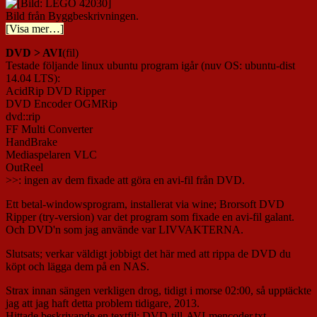
Bild från Byggbeskrivningen.
[Visa mer…]
DVD > AVI
(fil)
Testade följande linux ubuntu program igår (nuv OS: ubuntu-dist
14.04 LTS):
AcidRip DVD Ripper
DVD Encoder OGMRip
dvd::rip
FF Multi Converter
HandBrake
Mediaspelaren VLC
OutReel
>>: ingen av dem fixade att göra en avi-fil från DVD.
Ett betal-windowsprogram, installerat via wine; Brorsoft DVD
Ripper (try-version) var det program som fixade en avi-fil galant.
Och DVD'n som jag använde var LIVVAKTERNA.
Slutsats; verkar väldigt jobbigt det här med att rippa de DVD du
köpt och lägga dem på en NAS.
Strax innan sängen verkligen drog, tidigt i morse 02:00, så upptäckte
jag att jag haft detta problem tidigare, 2013.
Hittade beskrivande en textfil: DVD-till-AVI-mencoder.txt