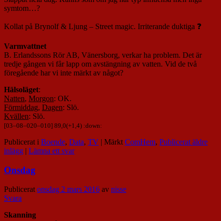
symtom…?
Kollat på Brynolf & Ljung – Street magic. Irriterande duktiga ❓
Varmvattnet
B. Erlandssons Rör AB, Vänersborg, verkar ha problem. Det är
tredje gången vi får lapp om avstängning av vatten. Vid de två
föregående har vi inte märkt av något?
Hälsoläget
:
Natten
,
Morgon
: OK.
Förmiddag
,
Dagen
: Slö.
Kvällen
: Slö.
[
03
–
08
–
020
–
010
] 89,0(+1,4) :down:
Publicerat i
Boende
,
Data
,
TV
|
Märkt
ComHem
,
Publicerat äldre
inlägg
|
Lämna ett svar
Onsdag
Publicerat
onsdag 2 mars 2016
av
nisse
Svara
Skanning