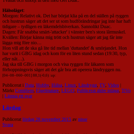
Tvättat och smörjt in den med Gel Duac.
Hälsoläget
:
Morgon: Relativt ok. Det har börjat klia på en del ställen på ryggen
och hustrun säger att det ser ut som hudförändringar jag inte har haft
tidigare – tydligen en läkemdelsbiverkan. Sannolikt Duac.
Dagen: Får snabba smärt-'attacker' i vänster ben's stora lårmuskel.
Kvällen: Börjar känna mig trött och hustrun säger att jag får inte
lägga mig före nio…
Hon vill att de ska gå lite tid mellan 'duttandet' & smörjandet. Hon
har varit i GBG idag och kom för en liten stund sedan (19:30, typ,
eller nåt…).
Jag ska till GBG i morgon och visa ryggen för läkaren som
förhoppningsvis säger att det går bra att operera ländryggen nu.
[
04
–
08
–
060
–
001
] 88,1(-0,6) :up:
Publicerat i
Data
,
Hobby
,
Hälsa
,
Linux
,
Ländrygg
,
TV
,
Video
|
Märkt
ComHem
,
Fågelmatare
,
LEGO
,
Publicerat äldre inlägg
,
TiVo
|
Lämna ett svar
Lördag
Publicerat
lördag 28 november 2015
av
nisse
Svara