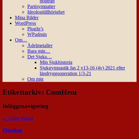
bollträn
Partisympatier
Ideologitillhörighet
Mina Bilder
WordPress
PlugIn’s
WPadmin
Om…
Ädelmetaller
Bara min…
Det Sjuka…
Min Sjukhistoria
Sjukgymnastik fas 2 v13-16 (4v) 2021 efter
ländryggsoperation 1/3-21
Om mig
Etikettarkiv:
ComHem
Inläggsnavigering
←
Äldre inlägg
Onsdag