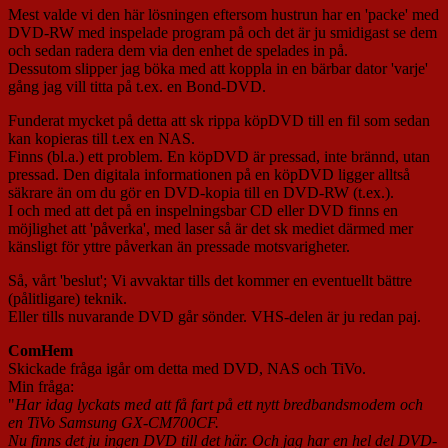
Mest valde vi den här lösningen eftersom hustrun har en 'packe' med
DVD-RW med inspelade program på och det är ju smidigast se dem
och sedan radera dem via den enhet de spelades in på.
Dessutom slipper jag böka med att koppla in en bärbar dator 'varje'
gång jag vill titta på t.ex. en Bond-DVD.
Funderat mycket på detta att sk rippa köpDVD till en fil som sedan
kan kopieras till t.ex en NAS.
Finns (bl.a.) ett problem. En köpDVD är pressad, inte brännd, utan
pressad. Den digitala informationen på en köpDVD ligger alltså
säkrare än om du gör en DVD-kopia till en DVD-RW (t.ex.).
I och med att det på en inspelningsbar CD eller DVD finns en
möjlighet att 'påverka', med laser så är det sk mediet därmed mer
känsligt för yttre påverkan än pressade motsvarigheter.
Så, vårt 'beslut'; Vi avvaktar tills det kommer en eventuellt bättre
(pålitligare) teknik.
Eller tills nuvarande DVD går sönder. VHS-delen är ju redan paj.
ComHem
Skickade fråga igår om detta med DVD, NAS och TiVo.
Min fråga:
"
Har idag lyckats med att få fart på ett nytt bredbandsmodem och
en TiVo Samsung GX-CM700CF.
Nu finns det ju ingen DVD till det här. Och jag har en hel del DVD-