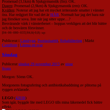
Promenad (3,1km) & Sjukgymanstik (fm): OK.
Dagen
: Promenad (2,9km) & Sjukgymanstik (em): OK.
Kvällen
: Noterar att jag har ett mycket irriterande smatter i vänster
öra. Har redgjort för vad det är
HÄR
. Normalt har jag det bara när
jag försöker sova. Inte när jag sitter uppe…?
Besvärande värk i vänsterbenet – hoppas verkligen att det blir bättre
och de besvären försvinner.
[
04
–
06
–
080
–
035
] 84,6(-0,8) :up:
Publicerat i
Ländrygg
,
Psoriasisartrit
,
Rehabilitering
|
Märkt
ComHem
|
Lämna ett svar
Söndag
Publicerat
söndag 29 november 2015
av
nisse
Svara
Morgon: Sömn OK.
Morgonens fotografering och antibiotikabaddning av plitorna på
ryggen avklarade.
LEGO
(
42030
)
Som igår, byggde lite med LEGO tills mina läkemedel fick bättre
effekt.