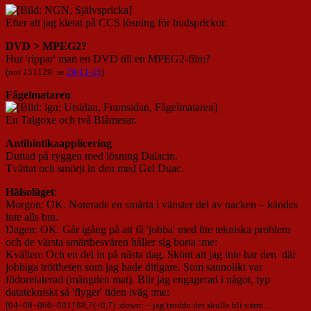
Efter att jag kletat på CCS lösning för hudsprickor.
DVD > MPEG2?
Hur 'rippar' man en DVD till en MPEG2-film?
(not 151129: se
29/11-15
)
Fågelmataren
En Talgoxe och två Blåmesar.
Antibiotikaapplicering
Duttad på ryggen med lösning Dalacin.
Tvättat och smörjt in den med Gel Duac.
Hälsoläget
:
Morgon: OK. Noterade en smärta i vänster del av nacken – kändes
inte alls bra.
Dagen: OK. Går igång på att få 'jobba' med lite tekniska problem
och de värsta smärtbesvären håller sig borta :me:
Kvällen: Och en del in på nästa dag. Skönt att jag inte har den där
jobbiga tröttheten som jag hade ditigare. Som sannolikt var
födorelaterad (mängden mat). Blir jag engagerad i något, typ
datatekniskt så 'flyger' tiden iväg :me:
[
04
–
08
–
060
–
001
] 88,7(+0,7) :down: – jag trodde det skulle bli värre…