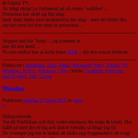
& Digital-TV.
Är ärligt riktigt j-a förbannad på all denna ’valfrihet’…
Datorerna har skött sig fint idag.
hade tänkt hinna med skulpturerna lite idag – men det bidde lika
mycket med det som med en promenad…
Skippar den här ’listan’ – jag kommer ju
inte till den ändå…
Ni som undrar kan ju kolla listan
HÄR
– där den senast förekom.
Publicerat i
Bredband
,
Data
,
Hälsa
,
Microsoft
,
Party
,
Teknik
,
TV
,
Windows 10 Pro
,
Windows 7 Pro
|
Märkt
ComHem
,
PopCorn
,
ripCD>mp3
,
Vikt
|
2
svar
Måndag
Publicerat
måndag 25 mars 2019
av
nisse
2
Sjukgymnastik
Var till NärHälsan och fick varmvattenbada lite (mån & torsd). Har
hållit på med det ett tag och tänker fortsätta så länge jag får.
De övningar jag har är tänkta att stärka upp ryggmuskler, ett svagt