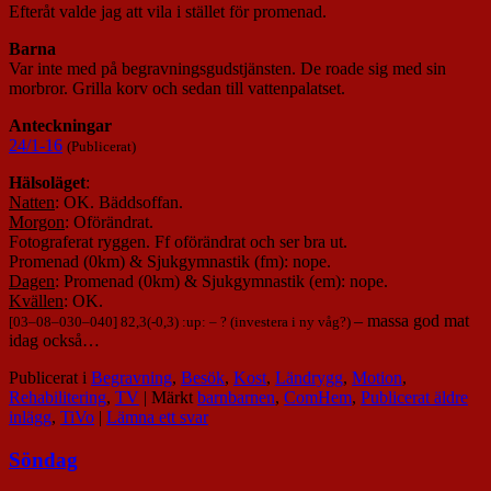
Efteråt valde jag att vila i stället för promenad.
Barna
Var inte med på begravningsgudstjänsten. De roade sig med sin
morbror. Grilla korv och sedan till vattenpalatset.
Anteckningar
24/1-16
(Publicerat)
Hälsoläget
:
Natten
: OK. Bäddsoffan.
Morgon
: Oförändrat.
Fotograferat ryggen. Ff oförändrat och ser bra ut.
Promenad (0km) & Sjukgymnastik (fm): nope.
Dagen
: Promenad (0km) & Sjukgymnastik (em): nope.
Kvällen
: OK.
– massa god mat
[
03
–
08
–
030
–
040
] 82,3(-0,3) :up: – ? (investera i ny våg?)
idag också…
Publicerat i
Begravning
,
Besök
,
Kost
,
Ländrygg
,
Motion
,
Rehabilitering
,
TV
|
Märkt
barnbarnen
,
ComHem
,
Publicerat äldre
inlägg
,
TiVo
|
Lämna ett svar
Söndag