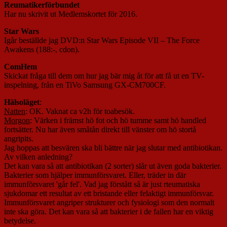
Reumatikerförbundet
Har nu skrivit ut Medlemskortet för 2016.
Star Wars
Igår beställde jag DVD:n Star Wars Episode VII – The Force
Awakens (188:-, cdon).
ComHem
Skickat fråga till dem om hur jag bär mig åt för att få ut en TV-
inspelning, från en TiVo Samsung GX-CM700CF.
Hälsoläget
:
Natten
: OK. Vaknat ca v2h för toabesök.
Morgon
: Värken i främst hö fot och hö tumme samt hö handled
fortsätter. Nu har även småtån direkt till vänster om hö stortå
angripits.
Jag hoppas att besvären ska bli bättre när jag slutar med antibiotikan.
Av vilken anledning?
Det kan vara så att antibiotikan (2 sorter) slår ut även goda bakterier.
Bakterier som hjälper immunförsvaret. Eller, träder in där
immunförsvaret 'går fel'. Vad jag förstått så är just rteumatiska
sjukdomar ett resultat av ett bristande eller felaktigt immunförsvar.
Immunförsvaret angriper strukturer och fysiologi som den normalt
inte ska göra. Det kan vara så att bakterier i de fallen har en viktig
betydelse.