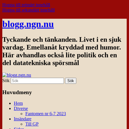
Hoppa till primärt innehåll
Hoppa till sekundärt innehåll
blogg.ngn.nu
Tyckande och tänkanden. Livet i en sjuk
vardag. Emellanåt kryddad med humor.
Här avhandlas också lite politik och en
del datatekniska spörsmål
Sök
Huvudmeny
Hem
Diverse
Fantomen nr 6-7 2023
Insändare
Till GP