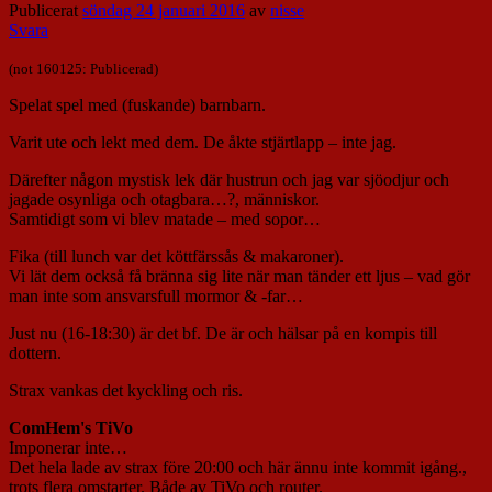
Publicerat
söndag 24 januari 2016
av
nisse
Svara
(not 160125: Publicerad)
Spelat spel med (fuskande) barnbarn.
Varit ute och lekt med dem. De åkte stjärtlapp – inte jag.
Därefter någon mystisk lek där hustrun och jag var sjöodjur och
jagade osynliga och otagbara…?, människor.
Samtidigt som vi blev matade – med sopor…
Fika (till lunch var det köttfärssås & makaroner).
Vi lät dem också få bränna sig lite när man tänder ett ljus – vad gör
man inte som ansvarsfull mormor & -far…
Just nu (16-18:30) är det bf. De är och hälsar på en kompis till
dottern.
Strax vankas det kyckling och ris.
ComHem's TiVo
Imponerar inte…
Det hela lade av strax före 20:00 och här ännu inte kommit igång.,
trots flera omstarter. Både av TiVo och router.