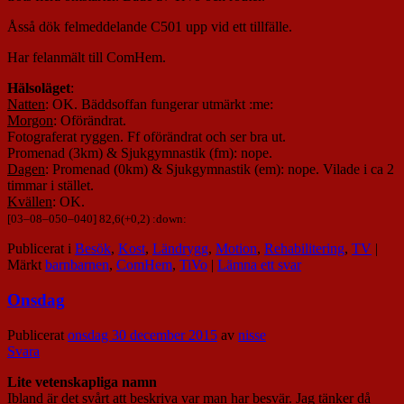
Åsså dök felmeddelande C501 upp vid ett tillfälle.
Har felanmält till ComHem.
Hälsoläget
:
Natten
: OK. Bäddsoffan fungerar utmärkt :me:
Morgon
: Oförändrat.
Fotograferat ryggen. Ff oförändrat och ser bra ut.
Promenad (3km) & Sjukgymnastik (fm): nope.
Dagen
: Promenad (0km) & Sjukgymnastik (em): nope. Vilade i ca 2
timmar i stället.
Kvällen
: OK.
[
03
–
08
–
050
–
040
] 82,6(+0,2) :down:
Publicerat i
Besök
,
Kost
,
Ländrygg
,
Motion
,
Rehabilitering
,
TV
|
Märkt
barnbarnen
,
ComHem
,
TiVo
|
Lämna ett svar
Onsdag
Publicerat
onsdag 30 december 2015
av
nisse
Svara
Lite vetenskapliga namn
Ibland är det svårt att beskriva var man har besvär. Jag tänker då