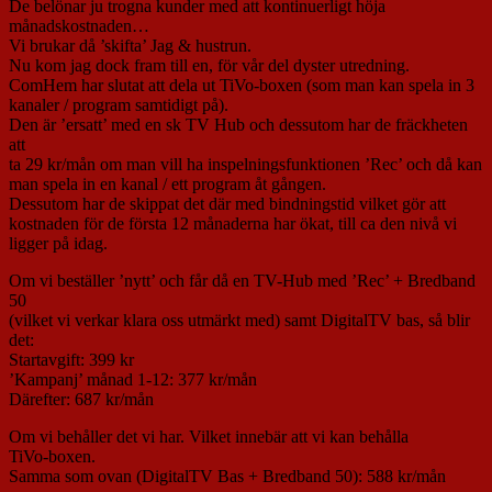
De belönar ju trogna kunder med att kontinuerligt höja
månadskostnaden…
Vi brukar då ’skifta’ Jag & hustrun.
Nu kom jag dock fram till en, för vår del dyster utredning.
ComHem har slutat att dela ut TiVo-boxen (som man kan spela in 3
kanaler / program samtidigt på).
Den är ’ersatt’ med en sk TV Hub och dessutom har de fräckheten
att
ta 29 kr/mån om man vill ha inspelningsfunktionen ’Rec’ och då kan
man spela in en kanal / ett program åt gången.
Dessutom har de skippat det där med bindningstid vilket gör att
kostnaden för de första 12 månaderna har ökat, till ca den nivå vi
ligger på idag.
Om vi beställer ’nytt’ och får då en TV-Hub med ’Rec’ + Bredband
50
(vilket vi verkar klara oss utmärkt med) samt DigitalTV bas, så blir
det:
Startavgift: 399 kr
’Kampanj’ månad 1-12: 377 kr/mån
Därefter: 687 kr/mån
Om vi behåller det vi har. Vilket innebär att vi kan behålla
TiVo-boxen.
Samma som ovan (DigitalTV Bas + Bredband 50): 588 kr/mån