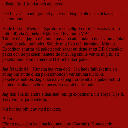
tillbaka (inkl. kablar och adapters).
Det blev så småningom ett paket och idag skulle det skickas via s.k.
paketombud.
Hade beställt Metoject (sprutor med cellgift emot PsoriasisArtrit, i
mitt fall) via Apoteket Hjärtat vid Kvantum VBG.
Tänkte då att jag ju då kunde passa på att lämna in det i samma lokal
liggande paketombudet. Ställde mig i kö och får vänta. Min tur.
Expediten snurrar på paketet och säger att detta är ett DB Schenker
paket och de paketen hantera de inte. Jag skulle vända mig till ett
paketombud som hanterade DB Schenker-paket.
Jag frågade då: ”Hur ska jag veta det?” Jag hade faktiskt inte en
aning om att de olika paketombuden var knutna till olika
paketleverantörer. Jag är så naiv så jag trodde att alla paketombud
hanterade alla paketleveranser. Så var det alltså inte.
Jag fick åka till andra sidan stan (enligt expediten), till Torpa Tips &
Trav vid Torpa Hemköp.
Nu har jag blivit av med paketet.
Bilen
För ett tag sedan lade backkameran av (Garmin). Kontaktade