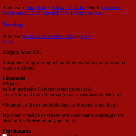
Publicerat i
Data
,
Hobby
,
Hälsa
,
TV
,
Video
|
Märkt
ComHem
,
Fågelmatare
,
LEGO
,
sårvård
,
TiVo
|
Lämna ett svar
Torsdag
Publicerat
torsdag 26 november 2015
av
nisse
Svara
Morgon: Sömn OK.
Morgonens fotografering och antibiotikabaddning av plitorna på
ryggen avklarade.
Läkemedel
Började;
en 'kur' med salva Daivobet (emot psoriasis) &
en ny 'kur' med kräm Betnovat (emot sk (psoriasis)fjälleksem).
Väntar på att få mer antibiotikakapslar förnyade (inget idag).
Jag väntar också på de senaste provsvaren samt läkarintyget för
tillstånd för rörelsehindrad (inget idag).
Fågelmataren