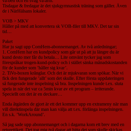
vä-ben och en svag vä-arm.
Tisdagar & fredagar är det sjukgymnastisk träning som gäller. Även
de i NärHälsans lokaler.
VOB > MKV
Håller på med att konvertera sk VOB-filer till MKV. Det tar sin
tid…
Paket
Har ju sagt upp ComHem-abonnemanget. Av två anledningar;
1. ComHem har en kundpolicy som går ut på att ju längre du är
kund desto mer får du betala… Lite omvänt tycker jag som
förespråkar trogen-kund-policy och i stället sänka månadskostanden
för de kunder som ’håller sig kvar’.
2. TiVo-boxen krånglar. Och det är mjukvaran som spökar. När vi
fick den fungerade ’allt’ som det skulle. Efter första uppdateringen
så fungerade inte inspelning så bra. Inspelningen kunde t.ex. sluta
spela in när det var ca 5min kvar av ett program – irriterande.
Speciellt om det är en deckare…
Enda åtgärden de gjort är ett det kommer upp en extrameny när man
vill direktinspela där man kan välja att t.ex. förlänga inspelningen.
En s.k. ’WorkAround’.
Så jag sade upp abonnemanget och i dagarna kom ett brev med en
returettikett. Det tog mig två dagar att hitta det som skulle skickas