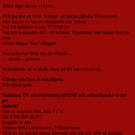
Alltså lägre än om vi byter…
Och jag tror att vi då ’tvingas’ att skicka tillbaka TiVo-boxen
eller om de ev har ett erbjudande om ’friköp’.
I så fall behöver vi inte TV-Hub’en
Vad blir kostnaden då?: -29 kr/mån. Vi kommer inte undan Hub’en
men
vi kan skippa ’Rec’-tillägget.
Ska kolla vad Telia har att erbjuda…
… dyrare – givetvis …
Vi bestämde att vi skulle klura på det här en kort tid.
CDrip (win7pro & win10pro)
Kör igång igen.
Samsung TV och inspelning till USB och sedan kanske se det
på
datorn?
Har en inspelad film, från TV’n.
Tar USB-HD till PC.
Kopplar in den.
Öppnar den i Utforskaren / Filhanteraren
Möts av en mängd massa filformat som jag inte stött på tidigare.