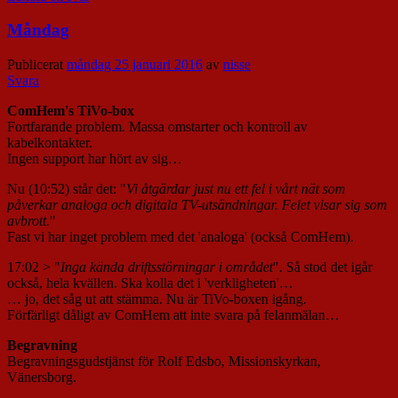
Måndag
Publicerat
måndag 25 januari 2016
av
nisse
Svara
ComHem's TiVo-box
Fortfarande problem. Massa omstarter och kontroll av
kabelkontakter.
Ingen support har hört av sig…
Nu (10:52) står det: "
Vi åtgärdar just nu ett fel i vårt nät som
påverkar analoga och digitala TV-utsändningar. Felet visar sig som
avbrott.
"
Fast vi har inget problem med det 'analoga' (också ComHem).
17:02 > "
Inga kända driftsstörningar i området
". Så stod det igår
också, hela kvällen. Ska kolla det i 'verkligheten'…
… jo, det såg ut att stämma. Nu är TiVo-boxen igång.
Förfärligt dåligt av ComHem att inte svara på felanmälan…
Begravning
Begravningsgudstjänst för Rolf Edsbo, Missionskyrkan,
Vänersborg.