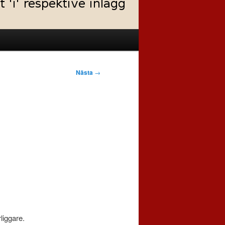
Nästa
→
liggare.