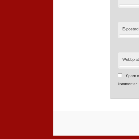
E-postad
Webbpla
Spara m
kommentar.