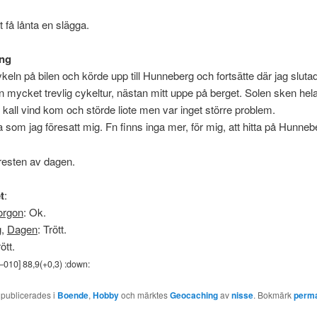
t få lånta en slägga.
ng
eln på bilen och körde upp till Hunneberg och fortsätte där jag sluta
n mycket trevlig cykeltur, nästan mitt uppe på berget. Solen sken hela
kall vind kom och störde liote men var inget större problem.
la som jag föresatt mig. Fn finns inga mer, för mig, att hitta på Hunneb
resten av dagen.
t
:
rgon
: Ok.
g
,
Dagen
: Trött.
rött.
–
010
] 88,9(+0,3) :down:
 publicerades i
Boende
,
Hobby
och märktes
Geocaching
av
nisse
. Bokmärk
perm