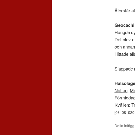
Återstår at
Geocachi
Hängde cyk
Det blev e
och annan 
Hittade al
Slappade 
Hälsoläge
Natten
,
Mo
Förmidda
Kvällen
: T
[
03
–
08
–
020
Detta inlägg