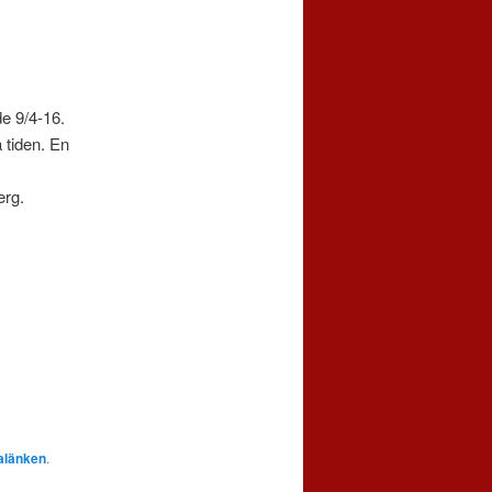
de 9/4-16.
 tiden. En
erg.
alänken
.