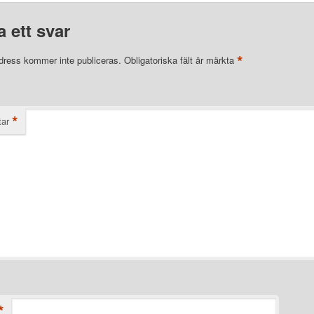
 ett svar
*
dress kommer inte publiceras.
Obligatoriska fält är märkta
*
ar
*