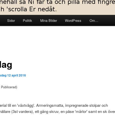
Sidor
Politik
Mina Bilder
WordPress
Om…
dag
isdag 12 april 2016
 Publicerad)
rial till en 'växtvägg'. Armeringsmatta, impregnerade stolpar och
ållare (3st vardera), ett gäng skruv, en påse 'märlor' samt en sk över