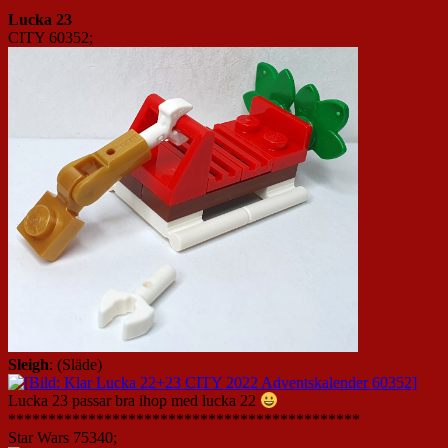
Lucka 23
CITY 60352;
Sleigh
: (Släde)
Lucka 23 passar bra ihop med lucka 22
********************************************
Star Wars 75340;