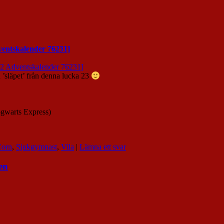
 ’släpet’ från denna lucka 23
Hogwarts Express)
orn
,
Sjukgymnast
,
Vila
|
Lämna ett svar
en