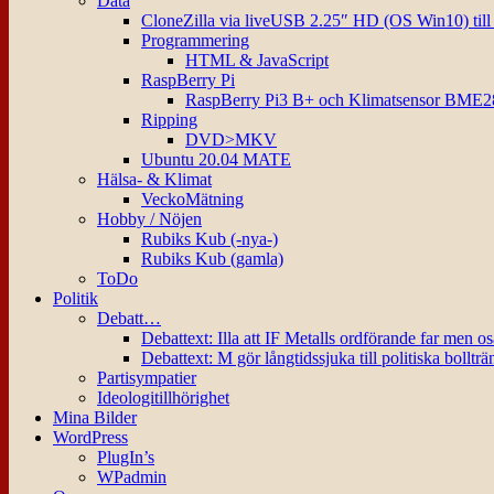
Data
CloneZilla via liveUSB 2.25″ HD (OS Win10) til
Programmering
HTML & JavaScript
RaspBerry Pi
RaspBerry Pi3 B+ och Klimatsensor BME2
Ripping
DVD>MKV
Ubuntu 20.04 MATE
Hälsa- & Klimat
VeckoMätning
Hobby / Nöjen
Rubiks Kub (-nya-)
Rubiks Kub (gamla)
ToDo
Politik
Debatt…
Debattext: Illa att IF Metalls ordförande far men o
Debattext: M gör långtidssjuka till politiska bollträ
Partisympatier
Ideologitillhörighet
Mina Bilder
WordPress
PlugIn’s
WPadmin