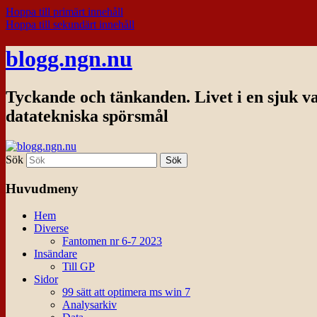
Hoppa till primärt innehåll
Hoppa till sekundärt innehåll
blogg.ngn.nu
Tyckande och tänkanden. Livet i en sjuk v
datatekniska spörsmål
Sök
Huvudmeny
Hem
Diverse
Fantomen nr 6-7 2023
Insändare
Till GP
Sidor
99 sätt att optimera ms win 7
Analysarkiv