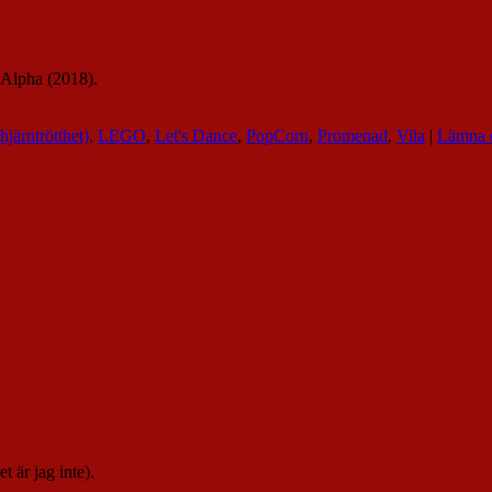
n Alpha (2018).
(hjärntrötthet)
,
LEGO
,
Let's Dance
,
PopCorn
,
Promenad
,
Vila
|
Lämna e
 är jag inte).