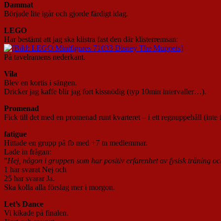
Dammat
Började lite igår och gjorde färdigt idag.
LEGO
Har bestämt att jag ska klistra fast den där klisterremsan:
På tavelramens nederkant.
Vila
Blev en kortis i sängen.
Dricker jag kaffe blir jag fort kissnödig (typ 10min intervaller…).
Promenad
Fick till det med en promenad runt kvarteret – i ett regnuppehåll (int
fatigue
Hittade en grupp på fb med +7 tn medlemmar.
Lade in frågan:
”
Hej, någon i gruppen som har positiv erfarenhet av fysisk träning och
1 har svarat Nej och
25 har svarar Ja.
Ska kolla alla förslag mer i morgon.
Let’s Dance
Vi kikade på finalen.