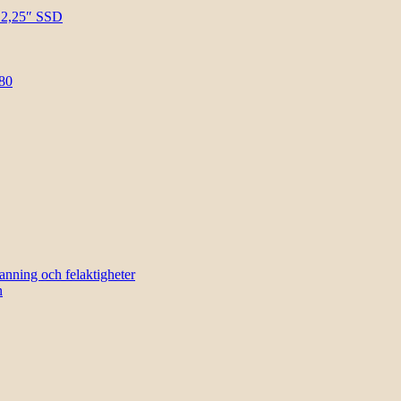
l 2,25″ SSD
80
sanning och felaktigheter
n