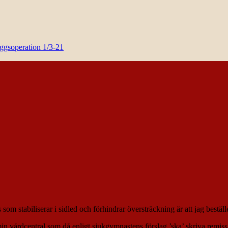
yggsoperation 1/3-21
som stabiliserar i sidled och förhindrar översträckning är att jag beställe
min vårdcentral som då enligt sjukgymnastens förslag ’ska’ skriva remiss