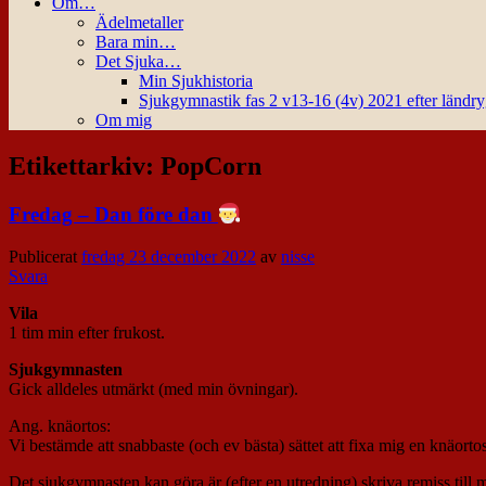
Om…
Ädelmetaller
Bara min…
Det Sjuka…
Min Sjukhistoria
Sjukgymnastik fas 2 v13-16 (4v) 2021 efter ländr
Om mig
Etikettarkiv:
PopCorn
Fredag – Dan före dan
Publicerat
fredag 23 december 2022
av
nisse
Svara
Vila
1 tim min efter frukost.
Sjukgymnasten
Gick alldeles utmärkt (med min övningar).
Ang. knäortos:
Vi bestämde att snabbaste (och ev bästa) sättet att fixa mig en knäortos 
Det sjukgymnasten kan göra är (efter en utredning) skriva remiss till 