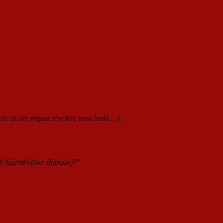
e för att det regnat mycket, men ändå…).
 hjärntrötthet (fatigue)?
”