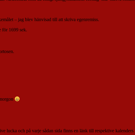
emålet – jag blev hänvisad till att skriva egenremiss.
e för 1699 sek.
ortosen.
i morgon
ve lucka och på varje sådan sida finns en länk till respektive kalender