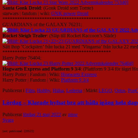
Santa Gonk Droid
: (Gonk Droid som Tomte)
starwars | fandom | wiki:
GNK power Droid
********************************************
GUARDIANS of the GALAXY 76231;
Rocket Sleigh
Trailer
: (Släp till Rocket Raccoon’s Släde)
Sätt ihop ’Cockpiten’ från lucka 21 med ’Vingarna’ från lucka 22 med
********************************************
Harry Potter 76404;
Hogwarts Express and Platform 9 3/4
: (Plattform 9 3/4 för tåget 
Harry Potter | Fandom | Wiki:
Hogwarts Express
Harry Potter | Fandom | Wiki:
Platform 9 3/4
Publicerat i
Film
,
Hobby
,
Hälsa
,
Lederna
|
Märkt
LEGO
,
Ortos
,
PopC
Lördag – Klarade hyfsat bra att hålla igång hela dag
Publicerat
lördag 21 maj 2022
av
nisse
Svara
[not: publicerad: 220522]