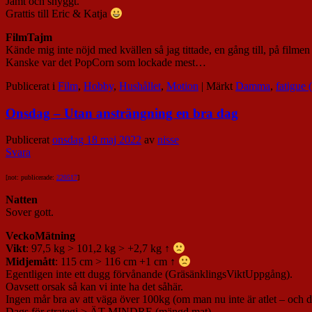
Jämt och snyggt.
Grattis till Eric & Katja
FilmTajm
Kände mig inte nöjd med kvällen så jag tittade, en gång till, på filme
Kanske var det PopCorn som lockade mest…
Publicerat i
Film
,
Hobby
,
Hushållet
,
Motion
|
Märkt
Damma
,
fatigue 
Onsdag – Utan ansträngning en bra dag
Publicerat
onsdag 18 maj 2022
av
nisse
Svara
[not: publicerade:
220517
]
Natten
Sover gott.
VeckoMätning
Vikt
: 97,5 kg > 101,2 kg > +2,7 kg ↑
Midjemått
: 115 cm > 116 cm +1 cm ↑
Egentligen inte ett dugg förvånande (GräsänklingsViktUppgång).
Oavsett orsak så kan vi inte ha det såhär.
Ingen mår bra av att väga över 100kg (om man nu inte är atlet – och det
Dags för strategi > ÄT MINDRE (mängd mat).