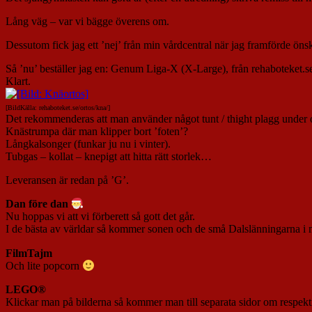
Lång väg – var vi bägge överens om.
Dessutom fick jag ett ’nej’ från min vårdcentral när jag framförde önsk
Så ’nu’ beställer jag en: Genum Liga-X (X-Large), från rehaboteket.s
Klart.
[BildKälla: rehaboteket.se/ortos/kna/]
Det rekommenderas att man använder något tunt / thight plagg under 
Knästrumpa där man klipper bort ’foten’?
Långkalsonger (funkar ju nu i vinter).
Tubgas – kollat – knepigt att hitta rätt storlek…
Leveransen är redan på ’G’.
Dan före dan
Nu hoppas vi att vi förberett så gott det går.
I de bästa av världar så kommer sonen och de små Dalslänningarna 
FilmTajm
Och lite popcorn
LEGO®
Klickar man på bilderna så kommer man till separata sidor om respekti