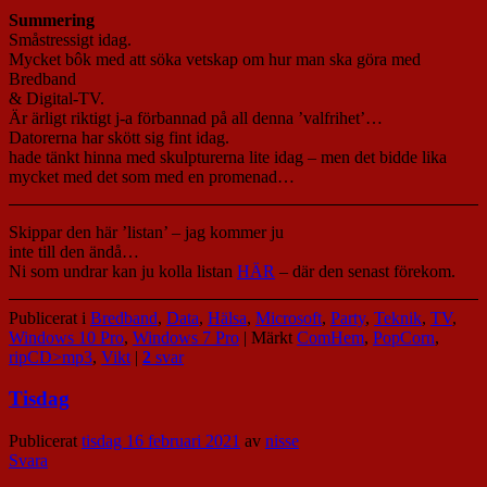
Summering
Småstressigt idag.
Mycket bôk med att söka vetskap om hur man ska göra med
Bredband
& Digital-TV.
Är ärligt riktigt j-a förbannad på all denna ’valfrihet’…
Datorerna har skött sig fint idag.
hade tänkt hinna med skulpturerna lite idag – men det bidde lika
mycket med det som med en promenad…
Skippar den här ’listan’ – jag kommer ju
inte till den ändå…
Ni som undrar kan ju kolla listan
HÄR
– där den senast förekom.
Publicerat i
Bredband
,
Data
,
Hälsa
,
Microsoft
,
Party
,
Teknik
,
TV
,
Windows 10 Pro
,
Windows 7 Pro
|
Märkt
ComHem
,
PopCorn
,
ripCD>mp3
,
Vikt
|
2
svar
Tisdag
Publicerat
tisdag 16 februari 2021
av
nisse
Svara