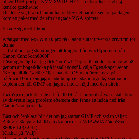
till en USB-port på KVM SWITCHEN – och så löser det sig
kanske geschwind.
Det löste sig bra och ännu bättre blev det när det senare på dagen
kom ett paket med de efterlängtade VGA-spitters.
Fixade sig med Linux
Krånglar med MS Win 10 pro då Canon slutat utveckla drivrutin för
denna.
Till slut fick jag skanningen att fungera från win10pro och från
Canon CanoScan8800F.
Lösningen låg i att jag fick ’lura’ win10pro till att den vare en win8
genom att högerklicka på installationsfil, välja Egenskaper sedan
’Kompatibilet’ – där väljer man det OS man ’tror’ mest på…
Så å win10pro kan jag nu starta upp en skanningruta, skanna och
kopiera den till GIMP om jag nu inte är nöjd med den direkt.
I
win7pro
gick det inte att få till det så. Däremot så var installation
av drivrutin inga problem eftersom den fanns att ladda ned från
Canon’s supportsida.
Bäst och ’enklast’ blir det om jag startar GIMP och sedan väljer:
Arkiv > Skapa > Bildläsare/Kamera… > WIA-WIA CanoScan
8800F 1.0(32-32)
Klickar på [Välj]
Då startar ett fönster upp som heter: Skanning för WIA CanoScan