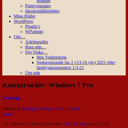
bollträn
Partisympatier
Ideologitillhörighet
Mina Bilder
WordPress
PlugIn’s
WPadmin
Om…
Ädelmetaller
Bara min…
Det Sjuka…
Min Sjukhistoria
Sjukgymnastik fas 2 v13-16 (4v) 2021 efter
ländryggsoperation 1/3-21
Om mig
Kategoriarkiv:
Windows 7 Pro
Lördag
Publicerat
lördag 20 februari 2021
av
nisse
Svara
[not: Publicerad: 210221; publicerade:
210219 Fredag
(den 20/1-21)]