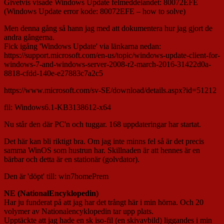
Givetvis visade Windows Update felmeddelandet: 80072EFE
(Windows Update error kode: 80072EFE – how to solve)
Men denna gång så hann jag med att dokumentera hur jag gjort de
andra gångerna.
Fick igång 'Windows Update' via länkarna nedan:
https://support.microsoft.com/en-us/topic/windows-update-client-for-
windows-7-and-windows-server-2008-r2-march-2016-31422d0a-
8818-cfdd-140e-e27883c7a2c5
https://www.microsoft.com/sv-SE/download/details.aspx?id=51212
fil: Windows6.1-KB3138612-x64
Nu står den där PC'n och tuggar. 168 uppdateringar har startat.
Det här kan bli riktigt bra. Om jag inte minns fel så är det precis
samma WinOS som hustrun har. Skillnaden är att hennes är en
bärbar och detta är en stationär (golvdator).
Den är 'döpt' till: win7homePrem
NE (NationalEncyklopedin)
Har ju funderat på att jag har det trångt här i min hörna. Och 20
volymer av Nationalencyklopedin tar upp plats.
Upptäckte att jag hade en sk iso-fil (en skivavbild) liggandes i min