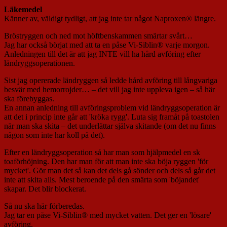
Läkemedel
Känner av, väldigt tydligt, att jag inte tar något Naproxen® längre.
Bröstryggen och ned mot höftbenskammen smärtar svårt…
Jag har också börjat med att ta en påse Vi-Siblin® varje morgon.
Anledningen till det är att jag INTE vill ha hård avföring efter
ländryggsoperationen.
Sist jag opererade ländryggen så ledde hård avföring till långvariga
besvär med hemorrojder… – det vill jag inte uppleva igen – så här
ska förebyggas.
En annan anledning till avföringsproblem vid ländryggsoperation är
att det i princip inte går att 'kröka rygg'. Luta sig framåt på toastolen
när man ska skita – det underlättar själva skitande (om det nu finns
någon som inte har koll på det).
Efter en ländryggsoperation så har man som hjälpmedel en sk
toaförhöjning. Den har man för att man inte ska böja ryggen 'för
mycket'. Gör man det så kan det dels gå sönder och dels så går det
inte att skita alls. Mest beroende på den smärta som 'böjandet'
skapar. Det blir blockerat.
Så nu ska här förberedas.
Jag tar en påse Vi-Siblin® med mycket vatten. Det ger en 'lösare'
avföring.