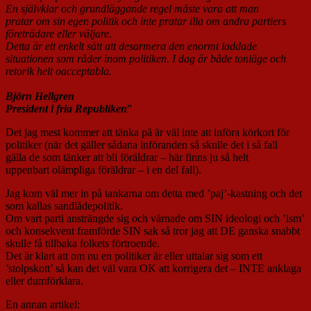
En självklar och grundläggande regel måste vara att man
pratar om sin egen politik och inte pratar illa om andra partiers
företrädare eller väljare.
Detta är ett enkelt sätt att desarmera den enormt laddade
situationen som råder inom politiken. I dag är både tonläge och
retorik helt oacceptabla.
Björn Hellgren
President i fria Republiken
”
Det jag mest kommer att tänka på är väl inte att införa körkort för
politiker (när det gäller sådana införanden så skulle det i så fall
gälla de som tänker att bli föräldrar – här finns ju så helt
uppenbart olämpliga föräldrar – i en del fall).
Jag kom väl mer in på tankarna om detta med ’paj’-kastning och det
som kallas sandlådepolitik.
Om vart parti ansträngde sig och värnade om SIN ideologi och ’ism’
och konsekvent framförde SIN sak så tror jag att DE ganska snabbt
skulle få tillbaka folkets förtroende.
Det är klart att om nu en politiker är eller uttalar sig som ett
’stolpskott’ så kan det väl vara OK att korrigera det – INTE anklaga
eller dumförklara.
En annan artikel: