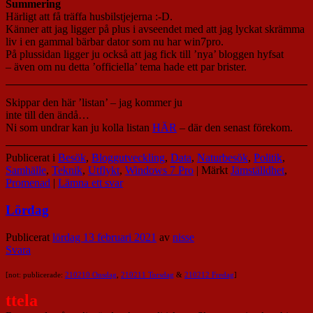
Summering
Härligt att få träffa husbilstjejerna :-D.
Känner att jag ligger på plus i avseendet med att jag lyckat skrämma
liv i en gammal bärbar dator som nu har win7pro.
På plussidan ligger ju också att jag fick till ’nya’ bloggen hyfsat
– även om nu detta ’officiella’ tema hade ett par brister.
Skippar den här ’listan’ – jag kommer ju
inte till den ändå…
Ni som undrar kan ju kolla listan
HÄR
– där den senast förekom.
Publicerat i
Besök
,
Bloggutveckling
,
Data
,
Naturbesök
,
Politik
,
Samhälle
,
Teknik
,
Utflykt
,
Windows 7 Pro
|
Märkt
Jämställdhet
,
Promenad
|
Lämna ett svar
Lördag
Publicerat
lördag 13 februari 2021
av
nisse
Svara
[not: publicerade:
210210 Onsdag
,
210211 Torsdag
&
210212 Fredag
]
ttela