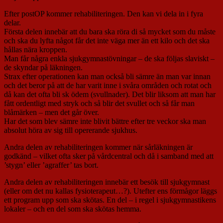
Efter postOP kommer rehabiliteringen. Den kan vi dela in i fyra
delar.
Första delen innebär att du bara ska röra di så mycket som du måste
och ska du lyfta något får det inte väga mer än ett kilo och det ska
hållas nära kroppen.
Man får några enkla sjukgymnastövningar – de ska följas slaviskt –
de skyndar på läkningen.
Strax efter operationen kan man också bli sämre än man var innan
och det beror på att de har varit inne i svåra områden och rotat och
då kan det ofta bli sk ödem (svullnader). Det blir liksom att man har
fått ordentligt med stryk och så blir det svullet och så får man
blåmärken – men det går över.
Har det som blev sämre inte blivit bättre efter tre veckor ska man
absolut höra av sig till opererande sjukhus.
Andra delen av rehabiliteringen kommer när sårläkningen är
godkänd – vilket ofta sker på vårdcentral och då i samband med att
’stygn’ eller ’agraffer’ tas bort.
Andra delen av rehabiliteringen innebär ett besök till sjukgymnast
(eller om det nu kallas fysioterapeut…?). Utefter ens förmågor läggs
ett program upp som ska skötas. En del – i regel i sjukgymnastikens
lokaler – och en del som ska skötas hemma.