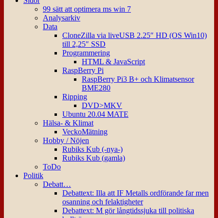
Sidor
99 sätt att optimera ms win 7
Analysarkiv
Data
CloneZilla via liveUSB 2.25″ HD (OS Win10)
till 2,25″ SSD
Programmering
HTML & JavaScript
RaspBerry Pi
RaspBerry Pi3 B+ och Klimatsensor
BME280
Ripping
DVD>MKV
Ubuntu 20.04 MATE
Hälsa- & Klimat
VeckoMätning
Hobby / Nöjen
Rubiks Kub (-nya-)
Rubiks Kub (gamla)
ToDo
Politik
Debatt…
Debattext: Illa att IF Metalls ordförande far men
osanning och felaktigheter
Debattext: M gör långtidssjuka till politiska