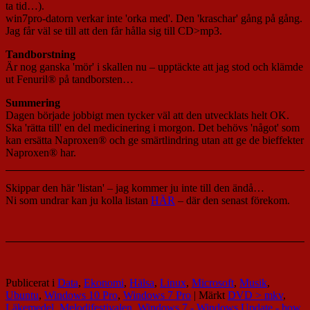
ta tid…).
win7pro-datorn verkar inte 'orka med'. Den 'kraschar' gång på gång.
Jag får väl se till att den får hålla sig till CD>mp3.
Tandborstning
Är nog ganska 'mör' i skallen nu – upptäckte att jag stod och klämde
ut Fenuril® på tandborsten…
Summering
Dagen började jobbigt men tycker väl att den utvecklats helt OK.
Ska 'rätta till' en del medicinering i morgon. Det behövs 'något' som
kan ersätta Naproxen® och ge smärtlindring utan att ge de bieffekter
Naproxen® har.
Skippar den här 'listan' – jag kommer ju inte till den ändå…
Ni som undrar kan ju kolla listan
HÄR
– där den senast förekom.
Publicerat i
Data
,
Ekonomi
,
Hälsa
,
Linux
,
Microsoft
,
Musik
,
Ubuntu
,
Windows 10 Pro
,
Windows 7 Pro
|
Märkt
DVD > mkv
,
Läkemedel
,
Melodifestivalen
,
Windows 7 - Windows Update - how