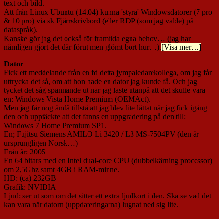
text och bild.
Att från Linux Ubuntu (14.04) kunna 'styra' Windowsdatorer (7 pro
& 10 pro) via sk Fjärrskrivbord (eller RDP (som jag valde) på
dataspråk).
Kanske gör jag det också för framtida egna behov… (jag har
nämligen gjort det där förut men glömt bort hur…).
[Visa mer…]
Dator
Fick ett meddelande från en fd detta jympaledarekollega, om jag får
uttrycka det så, om att hon hade en dator jag kunde få. Och jag
tycket det såg spännande ut när jag läste utanpå att det skulle vara
en: Windows Vista Home Premium (OEMAct).
Men jag får nog ändå tillstå att jag blev lite lättat när jag fick igång
den och upptäckte att det fanns en uppgradering på den till:
Windows 7 Home Premium SP1.
En; Fujitsu Siemens AMILO Li 3420 / L3 MS-7504PV (den är
ursprungligen Norsk…)
Från år: 2005
En 64 bitars med en Intel dual-core CPU (dubbelkärning processor)
om 2,5Ghz samt 4GB i RAM-minne.
HD: (ca) 232GB
Grafik: NVIDIA
Ljud: ser ut som om det sitter ett extra ljudkort i den. Ska se vad det
kan vara när datorn (uppdateringarna) lugnat ned sig lite.