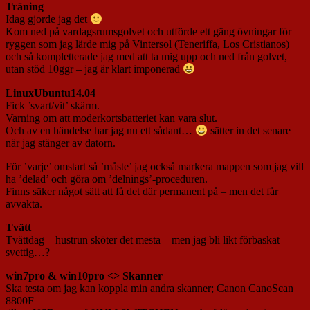
Träning
Idag gjorde jag det
Kom ned på vardagsrumsgolvet och utförde ett gäng övningar för
ryggen som jag lärde mig på Vintersol (Teneriffa, Los Cristianos)
och så kompletterade jag med att ta mig upp och ned från golvet,
utan stöd 10ggr – jag är klart imponerad
LinuxUbuntu14.04
Fick ’svart/vit’ skärm.
Varning om att moderkortsbatteriet kan vara slut.
Och av en händelse har jag nu ett sådant…
sätter in det senare
när jag stänger av datorn.
För ’varje’ omstart så ’måste’ jag också markera mappen som jag vill
ha ’delad’ och göra om ’delnings’-proceduren.
Finns säker något sätt att få det där permanent på – men det får
avvakta.
Tvätt
Tvättdag – hustrun sköter det mesta – men jag bli likt förbaskat
svettig…?
win7pro & win10pro <> Skanner
Ska testa om jag kan koppla min andra skanner; Canon CanoScan
8800F