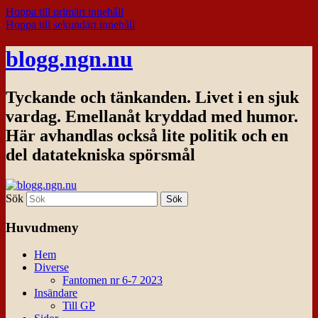
Hoppa till primärt innehåll
Hoppa till sekundärt innehåll
blogg.ngn.nu
Tyckande och tänkanden. Livet i en sjuk
vardag. Emellanåt kryddad med humor.
Här avhandlas också lite politik och en
del datatekniska spörsmål
Sök
Huvudmeny
Hem
Diverse
Fantomen nr 6-7 2023
Insändare
Till GP