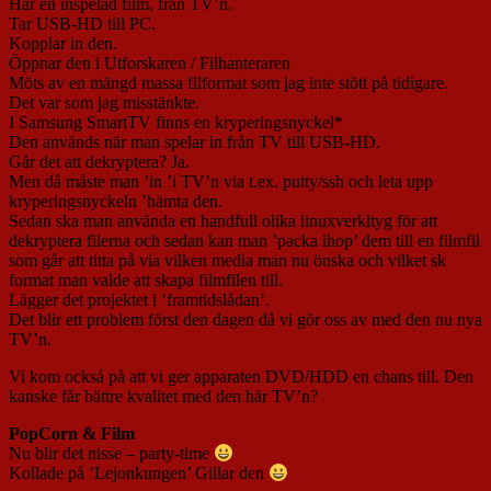
Har en inspelad film, från TV’n.
Tar USB-HD till PC.
Kopplar in den.
Öppnar den i Utforskaren / Filhanteraren
Möts av en mängd massa filformat som jag inte stött på tidigare.
Det var som jag misstänkte.
I Samsung SmartTV finns en kryperingsnyckel*
Den används när man spelar in från TV till USB-HD.
Går det att dekryptera? Ja.
Men då måste man ’in ’i TV’n via t.ex. putty/ssh och leta upp
kryperingsnyckeln ’hämta den.
Sedan ska man använda en handfull olika linuxverkltyg för att
dekryptera filerna och sedan kan man ’packa ihop’ dem till en filmfil
som går att titta på via vilken media man nu önska och vilket sk
format man valde att skapa filmfilen till.
Lägger det projektet i ’framtidslådan’.
Det blir ett problem först den dagen då vi gör oss av med den nu nya
TV’n.
Vi kom också på att vi ger apparaten DVD/HDD en chans till. Den
kanske får bättre kvalitet med den här TV’n?
PopCorn & Film
Nu blir det nisse – party-time
Kollade på ’Lejonkungen’ Gillar den