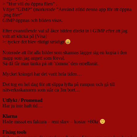
> ”Hur vill du öppna filen” .
Väljer ”GIMP” (markerade ”Använd alltid denna app för att öppna
.png filer”
GIMP öppnas och bilden visas.
Efter ovanstående val så åker bilden direkt in i GIMP efter att jag
valt att klicka på [Visa]
>: tycker det blev riktigt smidigt
Noterade att för alla bilder som skannas lägger sig en kopia i den
mapp som jag angett som förval.
Så då får man tänka på att ’tömma’ den emellanåt.
Mycket krångel har det varit hela tiden…
Det tog en hel dag för att slippa lyfta på rumpan och gå till
nätverksskannern som står ca 3m bort…
Utflykt / Promenad
Har ju inte haft tid…
Klarna
Hade missat en faktura – rent slarv – kostar +60kr
Fixing tools