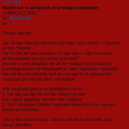
LEDARE
Därför har vi aldrig haft en kvinnlig statsminister
JÄMSTÄLLDHET
Av:
Karin Pihl
sid 2
Återger den inte.
Jag vill mer uttrycka min åsikt och tanke som väcktes – i läsandet
av den ’ledaren’.
Inte f-n blir det mer jämställt i Sverige om vi väljer en kvinna
till Statsminister just för att hon är kvinna?
Inte blir vi mer jämställda för att det i många fall används ett
kvoteringssystem vid tillsättandet av olika funktioner i samhället.
Inte blir det mer jämställt med att visa upp att vi minsann har
’varannan’ på vår lista eller i vår styrelse.
Min bestämda åsikt är att jämställdhet når vi;
1
. När
alla
har lika lön för lika arbete (oavsett
kön, annan läggning, etnicitet eller religion)
2
. När Patriarkatet (mindre begåvade män) slutar anse sig som
förmer än en kvinna.
Alla är lika mycket värda. Alla har rätt att tala till punkt. Alla
kan gå jämsides.