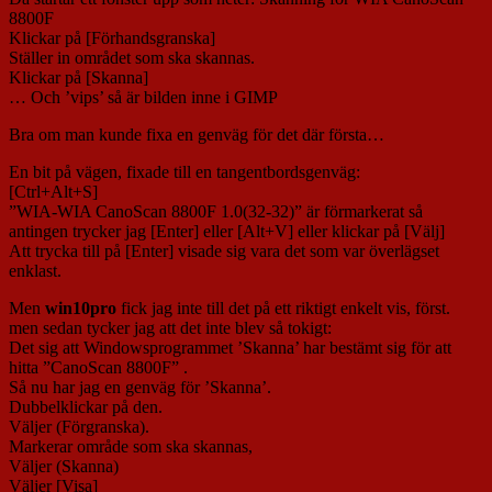
8800F
Klickar på [Förhandsgranska]
Ställer in området som ska skannas.
Klickar på [Skanna]
… Och ’vips’ så är bilden inne i GIMP
Bra om man kunde fixa en genväg för det där första…
En bit på vägen, fixade till en tangentbordsgenväg:
[Ctrl+Alt+S]
”WIA-WIA CanoScan 8800F 1.0(32-32)” är förmarkerat så
antingen trycker jag [Enter] eller [Alt+V] eller klickar på [Välj]
Att trycka till på [Enter] visade sig vara det som var överlägset
enklast.
Men
win10pro
fick jag inte till det på ett riktigt enkelt vis, först.
men sedan tycker jag att det inte blev så tokigt:
Det sig att Windowsprogrammet ’Skanna’ har bestämt sig för att
hitta ”CanoScan 8800F” .
Så nu har jag en genväg för ’Skanna’.
Dubbelklickar på den.
Väljer (Förgranska).
Markerar område som ska skannas,
Väljer (Skanna)
Väljer [Visa]