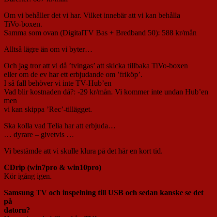
Om vi behåller det vi har. Vilket innebär att vi kan behålla
TiVo-boxen.
Samma som ovan (DigitalTV Bas + Bredband 50): 588 kr/mån
Alltså lägre än om vi byter…
Och jag tror att vi då ’tvingas’ att skicka tillbaka TiVo-boxen
eller om de ev har ett erbjudande om ’friköp’.
I så fall behöver vi inte TV-Hub’en
Vad blir kostnaden då?: -29 kr/mån. Vi kommer inte undan Hub’en
men
vi kan skippa ’Rec’-tillägget.
Ska kolla vad Telia har att erbjuda…
… dyrare – givetvis …
Vi bestämde att vi skulle klura på det här en kort tid.
CDrip (win7pro & win10pro)
Kör igång igen.
Samsung TV och inspelning till USB och sedan kanske se det
på
datorn?