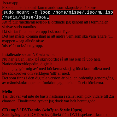
.iso-mapp.
Fixade till ett 'mount'-kommando som skapade en åtkomst.
[
sudo mount -o loop /home/nisse/.iso/NE.iso
]
/media/nisse/isoNE
Att få till: /media/nisse/isoNE ordnade jag genom att i terminalen
skriva: sudo nautilus
Då startar filhanteraren upp i sk root-läge.
Det jag måste komma ihåg är att ändra vem som ska vara 'ägare' till
mappen – jag alltså: nisse
'nisse' är också en grupp.
Installerade sedan NE wia wine.
Nu har jag en 'länk' på skrivbordet så att jag kan få upp hela
Nationalencyklopedin, digitalt.
Innan jag 'gör mig av' med böckerna ska jag först kontrollera med
lite stickprover om verkligen 'allt' är med.
Det som finns i den digitala version är bl.a. en ordentlig genomgång
av människokroppen en funktion jag inte kan få via böckerna.
Mello
Tja, det var väl inte de bästa hästarna i stallet som gick vidare till 2:a
chansen. Finalisterna tycker jag dock var helt berättigade.
CD>mp3 / DVD>mkv (win7pro & win10pro)
Satte igång tre st DVD>mkv (direkt från DVD-spelare – kommer att