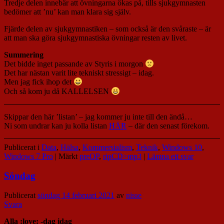
Tredje delen innebär att övningarna ökas på, tills sjukgymnasten
bedömer att ’nu’ kan man klara sig själv.
Fjärde delen av sjukgymnastiken – som också är den svåraste – är
att man ska göra sjukgymnastiska övningar resten av livet.
Summering
Det bidde inget passande av Styris i morgon
Det har nästan varit lite tekniskt stressigt – idag.
Men jag fick ihop det
Och så kom ju då KALLELSEN
Skippar den här ’listan’ – jag kommer ju inte till den ändå…
Ni som undrar kan ju kolla listan
HÄR
– där den senast förekom.
Publicerat i
Data
,
Hälsa
,
Kommersialism
,
Teknik
,
Windows 10
,
Windows 7 Pro
|
Märkt
preOP
,
ripCD>mp3
|
Lämna ett svar
Söndag
Publicerat
söndag 14 februari 2021
av
nisse
Svara
Alla :love: -dag idag