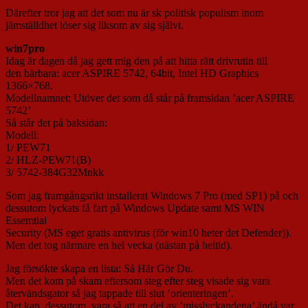
Därefter tror jag att det som nu är sk politisk populism inom
jämställdhet löser sig liksom av sig självt.
win7pro
Idag är dagen då jag gett mig den på att hitta rätt drivrutin till
den bärbara: acer ASPIRE 5742, 64bit, Intel HD Graphics
1366×768.
Modellnamnet: Utöver det som då står på framsidan ’acer ASPIRE
5742’
Så står det på baksidan:
Modell:
1/ PEW71
2/ HLZ-PEW71(B)
3/ 5742-384G32Mnkk
Som jag framgångsrikt installerat Windows 7 Pro (med SP1) på och
dessutom lyckats få fart på Windows Update samt MS WIN
Essemtial
Security (MS eget gratis antivirus (för win10 heter det Defender)).
Men det tog närmare en hel vecka (nästan på heltid).
Jag försökte skapa en lista: Så Här Gör Du.
Men det kom på skam eftersom steg efter steg visade sig vara
återvändsgator så jag tappade till slut ’orienteringen’.
Det kan, dessutom, vara så att en del av ’misslyckandena’ ändå var