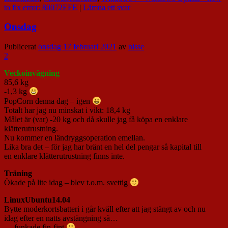
to fix error: 80072EFE
|
Lämna ett svar
Onsdag
Publicerat
onsdag 17 februari 2021
av
nisse
2
Veckoinvägning
85,6 kg
-1,3 kg
PopCorn denna dag – igen
Totalt har jag nu minskat i vikt: 18,4 kg
Målet är (var) -20 kg och då skulle jag få köpa en enklare
klätterutrustning.
Nu kommer en ländryggsoperation emellan.
Lika bra det – för jag har bränt en hel del pengar så kapital till
en enklare klätterutrustning finns inte.
Träning
Ökade på lite idag – blev t.o.m. svettig
LinuxUbuntu14.04
Bytte moderkortsbatteri i går kväll efter att jag stängt av och nu
idag efter en natts avstängning så…
… funkade fin-fint