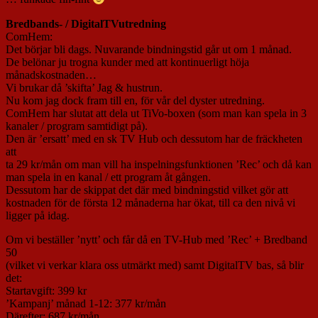
Bredbands- / DigitalTVutredning
ComHem:
Det börjar bli dags. Nuvarande bindningstid går ut om 1 månad.
De belönar ju trogna kunder med att kontinuerligt höja
månadskostnaden…
Vi brukar då ’skifta’ Jag & hustrun.
Nu kom jag dock fram till en, för vår del dyster utredning.
ComHem har slutat att dela ut TiVo-boxen (som man kan spela in 3
kanaler / program samtidigt på).
Den är ’ersatt’ med en sk TV Hub och dessutom har de fräckheten
att
ta 29 kr/mån om man vill ha inspelningsfunktionen ’Rec’ och då kan
man spela in en kanal / ett program åt gången.
Dessutom har de skippat det där med bindningstid vilket gör att
kostnaden för de första 12 månaderna har ökat, till ca den nivå vi
ligger på idag.
Om vi beställer ’nytt’ och får då en TV-Hub med ’Rec’ + Bredband
50
(vilket vi verkar klara oss utmärkt med) samt DigitalTV bas, så blir
det:
Startavgift: 399 kr
’Kampanj’ månad 1-12: 377 kr/mån
Därefter: 687 kr/mån