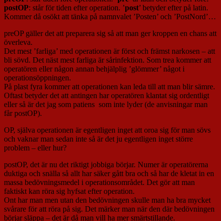
postOP
: står för tiden efter operation. ’
post
’ betyder efter på latin.
Kommer då osökt att tänka på namnvalet ’Posten’ och ’PostNord’…
preOP gäller det att preparera sig så att man ger kroppen en chans att
överleva.
Det mest ’farliga’ med operationen är först och främst narkosen – att
bli sövd. Det näst mest farliga är sårinfektion. Som trea kommer att
operatören eller någon annan behjälplig ’glömmer’ något i
operationsöppningen.
På plast fyra kommer att operationen kan leda till att man blir sämre.
Oftast betyder det att antingen har operatören klantat sig ordentligt
eller så är det jag som patiens som inte lyder (de anvisningar man
får postOP).
OP, själva operationen är egentligen inget att oroa sig för man sövs
och vaknar man sedan inte så är det ju egentligen inget större
problem – eller hur?
postOP, det är nu det riktigt jobbiga börjar. Numer är operatörerna
duktiga och snälla så allt har säker gått bra och så har de kletat in en
massa bedövningsmedel i operationsområdet. Det gör att man
faktiskt kan röra sig hyfsat efter operation.
Ont har man men utan den bedövningen skulle man ha bra mycket
svårare för att röra på sig. Det märker man när den där bedövningen
börjar släppa – det är då man vill ha mer smärtstillande.