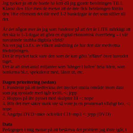
Jag tycker ju att de borde ha koll då jag gjorde betalningen TILL
Klarna den 16:e men de menar att de inte fick betalningen förrän
den 18:e eftersom det där med 1-2 bankdagar är det som ställer till
det.
Är det någon mer än jag som funderar på att det är LITE märkligt att
det ska ta 1-3 dagar att göra en digital ekonomisk överföring – i vår
nuvarande snabba digitala värld?
Nu vet jag i.o.f.s. av vilken anledning de har den där medvetna
fördröjningen.
Det är mycket tack vare den som de kan göra 'affärer' över huvudet
taget.
Det är att stort antal miljarder som 'hänger i luften' hela tiden, som
bankerna bl.a. spekulerar med, lånar ut, etc.
Dagen prioritering (sedan)
1. Funderar på att nedteckna det mycket smala område inom data
som jag sysslade med igår kväll. <: jepp
2. Hoppas på lite pyssel med skulptur III <: nope
3. Blir det mer säker mark ute så vore ju en promenad väldigt bra. <:
nope
4. Angripa DVD>mkv och/eller CD>mp3 <: jepp (DVD)
Data
Pedagogen i mig manar på att beskriva det problem jag löste igår, i