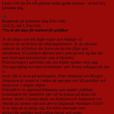
Läste i GP om det och glömde sedan gratta hustrun – så hon fick
påminna mig…
GP
Reagerade på insändare idag (Fria Ord).
14/2-21, sid 5, Fria Ord:
”
Nu är det dags för körkort för politiker
Är du läkare och inte följer regler och riktlinjer så
riskerar du att förlora din läkarlegitimation. Är du advokat
riskerar du att förlora din licens om du inte följer god
advokatsed. En politiker däremot kan i princip bete sig hur illa
som helst utan konsekvenser som avskräcker.
Polariseringen i samhället når nya höjder nästan varje dag.
Den uppvigling mot sina motståndare som Trump anklagas för har
vi
tyvärr fått se även på hemmaplan. Peter Hultqvist och Morgan
Johansson är senast ut i raden att uppvigla mot SD-politiker och
deras över 1 miljon väljare.
Föreställ er en uppretad folkmassa som utsätter politiska
motståndare för våldsbrott efter att ha lyssnat på dessa två
herrar. Skulle vi kunna tänka oss Hultqvist och Johansson i en
riksrätt på samma sätt som den nu pågående riksrätten i USA?
Vi är inne på en farlig väg. Ett bättre alternativ vore
körkort för politiker med tydliga ramar och regler.