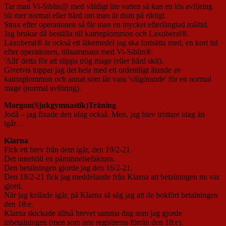
Tar man Vi-Siblin@ med väldigt lite vatten så kan en lös avföring
bli mer normal eller hård om man är dum på riktigt.
Strax efter operationen så får man en mycket efterlängtad måltid.
Jag brukar då beställa till katrinplommon och Laxoberal®.
Laxoberal® är också ett läkemedel jag ska fortsätta med, en kort tid
efter operationen, tillsammans med Vi-Siblin®.
'Allt' detta för att slippa trög mage (eller hård skit).
Givetvis toppar jag det hela med ett ordentligt ätande av
katrinplommon och annat som lär vara 'välgörande' för en normal
mage (normal avföring).
Morgon(Sjukgymnastik)Träning
Jodå – jag fixade den idag också. Men, jag blev tröttare idag än
igår…
Klarna
Fick ett brev från dem igår, den 19/2-21.
Det innehöll en påminnelsefaktura.
Den betalningen gjorde jag den 16/2-21.
Den 18/2-21 fick jag meddelande från Klarna att betalningen nu var
gjord.
När jag kollade igår, på Klarna så såg jag att de bokfört betalningen
den 18:e.
Klarna skickade alltså brevet samma dag som jag gjorde
inbetalningen (men som inte registreras förrän den 18:e).