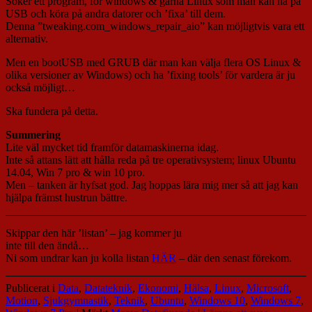
Söker ett program, för windows & gärna Linux som man kan ha på
USB och köra på andra datorer och ’fixa’ till dem.
Denna ”tweaking.com_windows_repair_aio” kan möjligtvis vara ett
alternativ.
Men en bootUSB med GRUB där man kan välja flera OS Linux &
olika versioner av Windows) och ha ’fixing tools’ för vardera är ju
också möjligt…
Ska fundera på detta.
Summering
Lite väl mycket tid framför datamaskinerna idag.
Inte så attans lätt att hålla reda på tre operativsystem; linux Ubuntu
14.04, Win 7 pro & win 10 pro.
Men – tanken är hyfsat god. Jag hoppas lära mig mer så att jag kan
hjälpa främst hustrun bättre.
Skippar den här ’listan’ – jag kommer ju
inte till den ändå…
Ni som undrar kan ju kolla listan
HÄR
– där den senast förekom.
Publicerat i
Data
,
Datateknik
,
Ekonomi
,
Hälsa
,
Linux
,
Microsoft
,
Motion
,
Sjukgymnastik
,
Teknik
,
Ubuntu
,
Windows 10
,
Windows 7
,