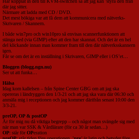
Har kopplat in den till KVM-switchen så att jag kan ’styra den från
där jag sitter.
Närmare att ladda med CD / DVD.
Det mest bökiga var att få dem att kommunicera med nätverks-
Skrivaren / Skannern.
I både win7pro och win10pro så envisas scannerfunktionen att
stänga ned (via GIMP) efter att den har skannat. Och det är en hel
del klickande innan man kommer fram till den där nätverksskannern
igen.
Får se om det är en inställning i Skrivaren, GIMP eller i OS’et…
Bloggen (blogg.ngn.nu)
Ser ut att funka…
Hälsa
Idag kom kallelsen – från Spine Center GBG om att jag ska
opereras i ländryggen den 1/3-21 och att jag ska vara där 06:30 och
anmäla mig i receptionen och jag kommer därifrån senast 10:00 den
3/3-21.
preOP, OP & postOP
Är för mig nu då viktiga begrepp – och något man svängde sig med
när man var SSK & Vårdlärare (för ca 30 år sedan…)
OP
: står för
OP
eration
preOP
: står tiden före operationen. ’
pre
’ är latin och betyder före.