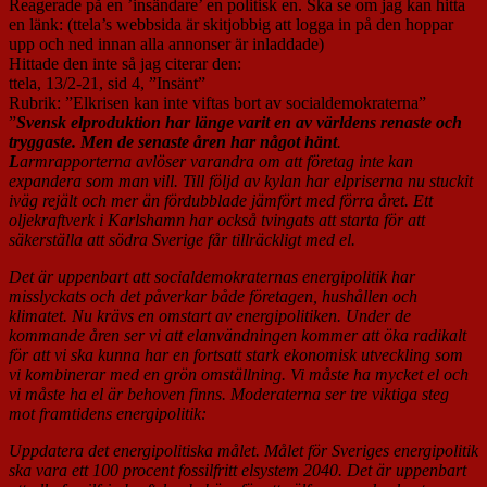
Reagerade på en ’insändare’ en politisk en. Ska se om jag kan hitta
en länk: (ttela’s webbsida är skitjobbig att logga in på den hoppar
upp och ned innan alla annonser är inladdade)
Hittade den inte så jag citerar den:
ttela, 13/2-21, sid 4, ”Insänt”
Rubrik: ”Elkrisen kan inte viftas bort av socialdemokraterna”
”
Svensk elproduktion har länge varit en av ­världens renaste och
tryggaste. Men de senaste åren har något hänt
.
L
armrapporterna avlöser varandra om att företag inte kan
expandera som man vill. Till följd av kylan har elpriserna nu stuckit
iväg rejält och mer än fördubblade jämfört med förra året. Ett
oljekraftverk i Karlshamn har också tvingats att starta för att
säkerställa att södra Sverige får tillräckligt med el.
Det är uppenbart att social­demokraternas energi­politik har
misslyckats och det påverkar både företagen, hushållen och
klimatet. Nu krävs en omstart av energipolitiken. Under de
kommande åren ser vi att elanvändningen kommer att öka radikalt
för att vi ska kunna har en fortsatt stark ekonomisk utveckling som
vi kombinerar med en grön omställning. Vi måste ha mycket el och
vi måste ha el är behoven finns. Moderaterna ser tre viktiga steg
mot framtidens energipolitik:
Uppdatera det energipolitiska målet. Målet för Sveriges energipolitik
ska vara ett 100 procent fossilfritt elsystem 2040. Det är uppenbart