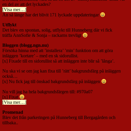
en del av att det lyckades?
[Visa mer…]
Än så länge har det blivit 171 lyckade uppdateringar
Utflykt
Det blev en spontan, solig, utflykt till Hunneberg där vi fick
träffa AnnSofie & Sonja – rackarns trevligt
Bloggen (blogg.ngn.nu)
Försöka hinna med att ’installera’ ’min’ funktion om att göra
inläggen ’kortare’ – med en sk sidorullist.
[x] Fixade till en sidorullist så att inläggen inte blir så ’långa’.
Nu ska vi se om jag kan fixa till ’rätt’ bakgrundsfärg på inläggen
också…
[x] Nu fick jag till önskad bakgrundsfärg på inläggen
Nu vill jag ha hela bakgrundsfärgen till: #970a07
[x] Fixat
[Visa mer…]
Promenad
Blev det från parkeringen på Hunneberg till Bergagården och
tillbaka..