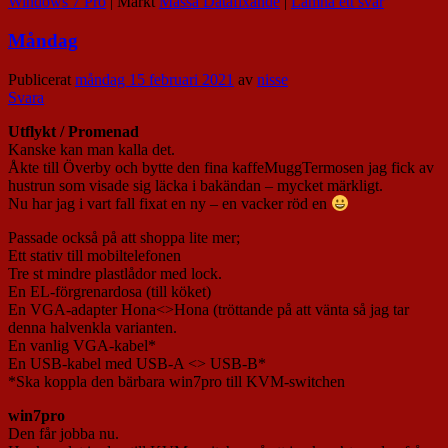
Windows 7 Pro
|
Märkt
Massa Datafixande
|
Lämna ett svar
Måndag
Publicerat
måndag 15 februari 2021
av
nisse
Svara
Utflykt / Promenad
Kanske kan man kalla det.
Åkte till Överby och bytte den fina kaffeMuggTermosen jag fick av
hustrun som visade sig läcka i bakändan – mycket märkligt.
Nu har jag i vart fall fixat en ny – en vacker röd en
Passade också på att shoppa lite mer;
Ett stativ till mobiltelefonen
Tre st mindre plastlådor med lock.
En EL-förgrenardosa (till köket)
En VGA-adapter Hona<>Hona (tröttande på att vänta så jag tar
denna halvenkla varianten.
En vanlig VGA-kabel*
En USB-kabel med USB-A <> USB-B*
*Ska koppla den bärbara win7pro till KVM-switchen
win7pro
Den får jobba nu.