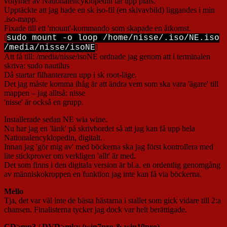
volymer av Nationalencyklopedin tar upp plats.
Upptäckte att jag hade en sk iso-fil (en skivavbild) liggandes i min
.iso-mapp.
Fixade till ett 'mount'-kommando som skapade en åtkomst.
[
sudo mount -o loop /home/nisse/.iso/NE.iso
]
/media/nisse/isoNE
Att få till: /media/nisse/isoNE ordnade jag genom att i terminalen
skriva: sudo nautilus
Då startar filhanteraren upp i sk root-läge.
Det jag måste komma ihåg är att ändra vem som ska vara 'ägare' till
mappen – jag alltså: nisse
'nisse' är också en grupp.
Installerade sedan NE wia wine.
Nu har jag en 'länk' på skrivbordet så att jag kan få upp hela
Nationalencyklopedin, digitalt.
Innan jag 'gör mig av' med böckerna ska jag först kontrollera med
lite stickprover om verkligen 'allt' är med.
Det som finns i den digitala version är bl.a. en ordentlig genomgång
av människokroppen en funktion jag inte kan få via böckerna.
Mello
Tja, det var väl inte de bästa hästarna i stallet som gick vidare till 2:a
chansen. Finalisterna tycker jag dock var helt berättigade.
CD>mp3 / DVD>mkv (win7pro & win10pro)