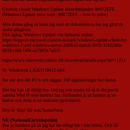
Givetvis visade Windows Update felmeddelandet: 80072EFE
(Windows Update error kode: 80072EFE – how to solve)
Men denna gång så hann jag med att dokumentera hur jag gjort de
andra gångerna.
Fick igång 'Windows Update' via länkarna nedan:
https://support.microsoft.com/en-us/topic/windows-update-client-for-
windows-7-and-windows-server-2008-r2-march-2016-31422d0a-
8818-cfdd-140e-e27883c7a2c5
https://www.microsoft.com/sv-SE/download/details.aspx?id=51212
fil: Windows6.1-KB3138612-x64
Nu står den där PC'n och tuggar. 168 uppdateringar har startat.
Det här kan bli riktigt bra. Om jag inte minns fel så är det precis
samma WinOS som hustrun har. Skillnaden är att hennes är en
bärbar och detta är en stationär (golvdator).
Den är 'döpt' till: win7homePrem
NE (NationalEncyklopedin)
Har ju funderat på att jag har det trångt här i min hörna. Och 20