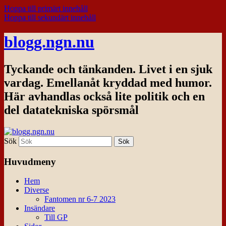
Hoppa till primärt innehåll
Hoppa till sekundärt innehåll
blogg.ngn.nu
Tyckande och tänkanden. Livet i en sjuk
vardag. Emellanåt kryddad med humor.
Här avhandlas också lite politik och en
del datatekniska spörsmål
Sök
Huvudmeny
Hem
Diverse
Fantomen nr 6-7 2023
Insändare
Till GP