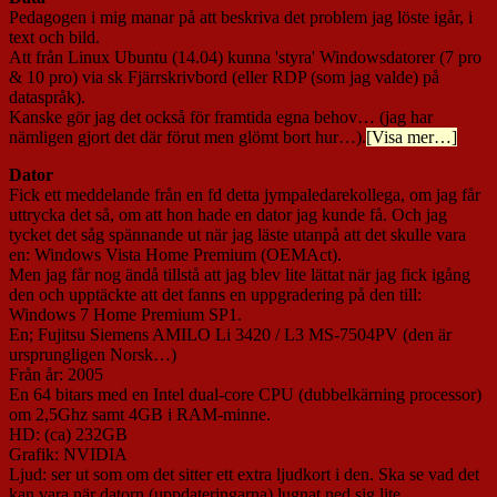
Pedagogen i mig manar på att beskriva det problem jag löste igår, i
text och bild.
Att från Linux Ubuntu (14.04) kunna 'styra' Windowsdatorer (7 pro
& 10 pro) via sk Fjärrskrivbord (eller RDP (som jag valde) på
dataspråk).
Kanske gör jag det också för framtida egna behov… (jag har
nämligen gjort det där förut men glömt bort hur…).
[Visa mer…]
Dator
Fick ett meddelande från en fd detta jympaledarekollega, om jag får
uttrycka det så, om att hon hade en dator jag kunde få. Och jag
tycket det såg spännande ut när jag läste utanpå att det skulle vara
en: Windows Vista Home Premium (OEMAct).
Men jag får nog ändå tillstå att jag blev lite lättat när jag fick igång
den och upptäckte att det fanns en uppgradering på den till:
Windows 7 Home Premium SP1.
En; Fujitsu Siemens AMILO Li 3420 / L3 MS-7504PV (den är
ursprungligen Norsk…)
Från år: 2005
En 64 bitars med en Intel dual-core CPU (dubbelkärning processor)
om 2,5Ghz samt 4GB i RAM-minne.
HD: (ca) 232GB
Grafik: NVIDIA
Ljud: ser ut som om det sitter ett extra ljudkort i den. Ska se vad det
kan vara när datorn (uppdateringarna) lugnat ned sig lite.