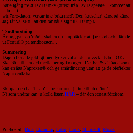
Satte igång tre st DVD>mkv (direkt från DVD-spelare – kommer att
ta tid…).
win7pro-datorn verkar inte 'orka med'. Den 'kraschar' gång på gång.
Jag får väl se till att den får hålla sig till CD>mp3.
Tandborstning
Är nog ganska 'mör' i skallen nu – upptäckte att jag stod och klämde
ut Fenuril® på tandborsten…
Summering
Dagen började jobbigt men tycker väl att den utvecklats helt OK.
Ska 'rätta till' en del medicinering i morgon. Det behövs 'något' som
kan ersätta Naproxen® och ge smärtlindring utan att ge de bieffekter
Naproxen® har.
Skippar den här 'listan' – jag kommer ju inte till den ändå…
Ni som undrar kan ju kolla listan
HÄR
– där den senast förekom.
Publicerat i
Data
,
Ekonomi
,
Hälsa
,
Linux
,
Microsoft
,
Musik
,