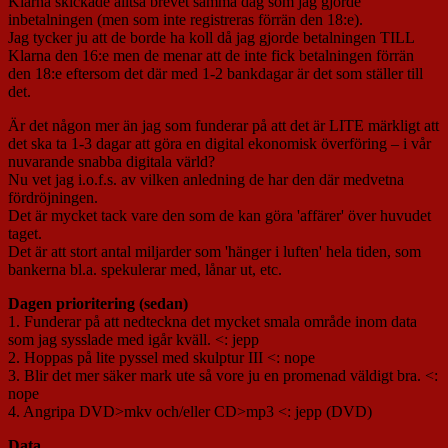
Klarna skickade alltså brevet samma dag som jag gjorde
inbetalningen (men som inte registreras förrän den 18:e).
Jag tycker ju att de borde ha koll då jag gjorde betalningen TILL
Klarna den 16:e men de menar att de inte fick betalningen förrän
den 18:e eftersom det där med 1-2 bankdagar är det som ställer till
det.
Är det någon mer än jag som funderar på att det är LITE märkligt att
det ska ta 1-3 dagar att göra en digital ekonomisk överföring – i vår
nuvarande snabba digitala värld?
Nu vet jag i.o.f.s. av vilken anledning de har den där medvetna
fördröjningen.
Det är mycket tack vare den som de kan göra 'affärer' över huvudet
taget.
Det är att stort antal miljarder som 'hänger i luften' hela tiden, som
bankerna bl.a. spekulerar med, lånar ut, etc.
Dagen prioritering (sedan)
1. Funderar på att nedteckna det mycket smala område inom data
som jag sysslade med igår kväll. <: jepp
2. Hoppas på lite pyssel med skulptur III <: nope
3. Blir det mer säker mark ute så vore ju en promenad väldigt bra. <:
nope
4. Angripa DVD>mkv och/eller CD>mp3 <: jepp (DVD)
Data