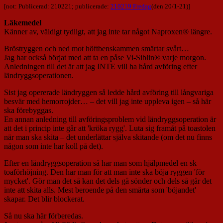
[not: Publicerad: 210221; publicerade:
210219 Fredag
(den 20/1-21)]
Läkemedel
Känner av, väldigt tydligt, att jag inte tar något Naproxen® längre.
Bröstryggen och ned mot höftbenskammen smärtar svårt…
Jag har också börjat med att ta en påse Vi-Siblin® varje morgon.
Anledningen till det är att jag INTE vill ha hård avföring efter
ländryggsoperationen.
Sist jag opererade ländryggen så ledde hård avföring till långvariga
besvär med hemorrojder… – det vill jag inte uppleva igen – så här
ska förebyggas.
En annan anledning till avföringsproblem vid ländryggsoperation är
att det i princip inte går att 'kröka rygg'. Luta sig framåt på toastolen
när man ska skita – det underlättar själva skitande (om det nu finns
någon som inte har koll på det).
Efter en ländryggsoperation så har man som hjälpmedel en sk
toaförhöjning. Den har man för att man inte ska böja ryggen 'för
mycket'. Gör man det så kan det dels gå sönder och dels så går det
inte att skita alls. Mest beroende på den smärta som 'böjandet'
skapar. Det blir blockerat.
Så nu ska här förberedas.