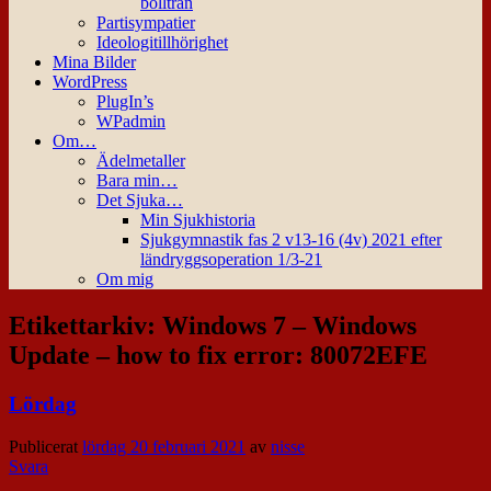
bollträn
Partisympatier
Ideologitillhörighet
Mina Bilder
WordPress
PlugIn’s
WPadmin
Om…
Ädelmetaller
Bara min…
Det Sjuka…
Min Sjukhistoria
Sjukgymnastik fas 2 v13-16 (4v) 2021 efter
ländryggsoperation 1/3-21
Om mig
Etikettarkiv:
Windows 7 – Windows
Update – how to fix error: 80072EFE
Lördag
Publicerat
lördag 20 februari 2021
av
nisse
Svara