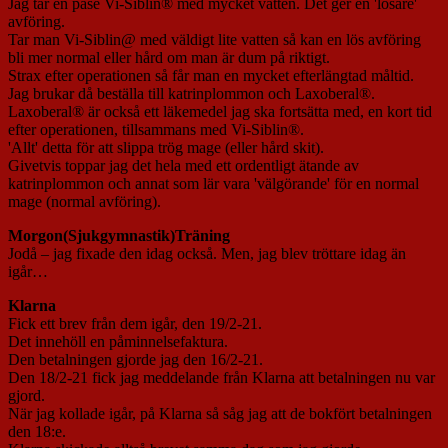
Jag tar en påse Vi-Siblin® med mycket vatten. Det ger en 'lösare'
avföring.
Tar man Vi-Siblin@ med väldigt lite vatten så kan en lös avföring
bli mer normal eller hård om man är dum på riktigt.
Strax efter operationen så får man en mycket efterlängtad måltid.
Jag brukar då beställa till katrinplommon och Laxoberal®.
Laxoberal® är också ett läkemedel jag ska fortsätta med, en kort tid
efter operationen, tillsammans med Vi-Siblin®.
'Allt' detta för att slippa trög mage (eller hård skit).
Givetvis toppar jag det hela med ett ordentligt ätande av
katrinplommon och annat som lär vara 'välgörande' för en normal
mage (normal avföring).
Morgon(Sjukgymnastik)Träning
Jodå – jag fixade den idag också. Men, jag blev tröttare idag än
igår…
Klarna
Fick ett brev från dem igår, den 19/2-21.
Det innehöll en påminnelsefaktura.
Den betalningen gjorde jag den 16/2-21.
Den 18/2-21 fick jag meddelande från Klarna att betalningen nu var
gjord.
När jag kollade igår, på Klarna så såg jag att de bokfört betalningen
den 18:e.