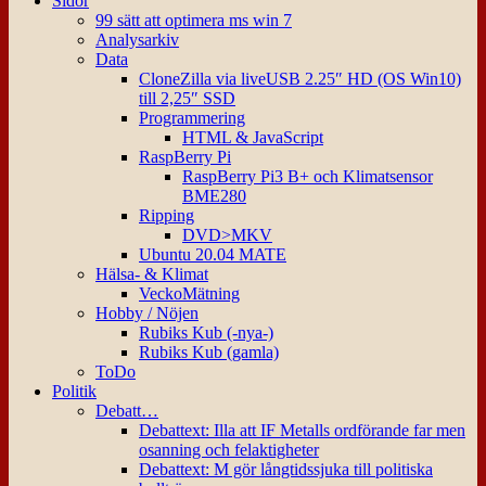
Sidor
99 sätt att optimera ms win 7
Analysarkiv
Data
CloneZilla via liveUSB 2.25″ HD (OS Win10)
till 2,25″ SSD
Programmering
HTML & JavaScript
RaspBerry Pi
RaspBerry Pi3 B+ och Klimatsensor
BME280
Ripping
DVD>MKV
Ubuntu 20.04 MATE
Hälsa- & Klimat
VeckoMätning
Hobby / Nöjen
Rubiks Kub (-nya-)
Rubiks Kub (gamla)
ToDo
Politik
Debatt…
Debattext: Illa att IF Metalls ordförande far men
osanning och felaktigheter
Debattext: M gör långtidssjuka till politiska