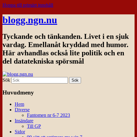
Hoppa till primärt innehåll
blogg.ngn.nu
Tyckande och tänkanden. Livet i en sjuk
vardag. Emellanåt kryddad med humor.
Här avhandlas också lite politik och en
del datatekniska spörsmål
Sök
Huvudmeny
Hem
Diverse
Fantomen nr 6-7 2023
Insändare
Till GP
Sidor