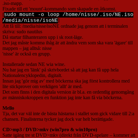
.iso-mapp.
Fixade till ett 'mount'-kommando som skapade en åtkomst.
[
sudo mount -o loop /home/nisse/.iso/NE.iso
]
/media/nisse/isoNE
Att få till: /media/nisse/isoNE ordnade jag genom att i terminalen
skriva: sudo nautilus
Då startar filhanteraren upp i sk root-läge.
Det jag måste komma ihåg är att ändra vem som ska vara 'ägare' till
mappen – jag alltså: nisse
'nisse' är också en grupp.
Installerade sedan NE wia wine.
Nu har jag en 'länk' på skrivbordet så att jag kan få upp hela
Nationalencyklopedin, digitalt.
Innan jag 'gör mig av' med böckerna ska jag först kontrollera med
lite stickprover om verkligen 'allt' är med.
Det som finns i den digitala version är bl.a. en ordentlig genomgång
av människokroppen en funktion jag inte kan få via böckerna.
Mello
Tja, det var väl inte de bästa hästarna i stallet som gick vidare till 2:a
chansen. Finalisterna tycker jag dock var helt berättigade.
CD>mp3 / DVD>mkv (win7pro & win10pro)
Satte igång tre st DVD>mkv (direkt från DVD-spelare – kommer att