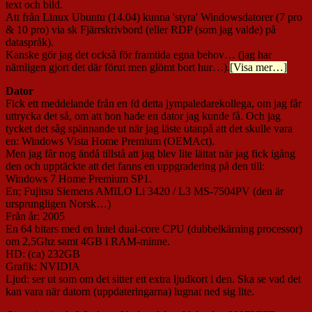
text och bild.
Att från Linux Ubuntu (14.04) kunna 'styra' Windowsdatorer (7 pro
& 10 pro) via sk Fjärrskrivbord (eller RDP (som jag valde) på
dataspråk).
Kanske gör jag det också för framtida egna behov… (jag har
nämligen gjort det där förut men glömt bort hur…).
[Visa mer…]
Dator
Fick ett meddelande från en fd detta jympaledarekollega, om jag får
uttrycka det så, om att hon hade en dator jag kunde få. Och jag
tycket det såg spännande ut när jag läste utanpå att det skulle vara
en: Windows Vista Home Premium (OEMAct).
Men jag får nog ändå tillstå att jag blev lite lättat när jag fick igång
den och upptäckte att det fanns en uppgradering på den till:
Windows 7 Home Premium SP1.
En; Fujitsu Siemens AMILO Li 3420 / L3 MS-7504PV (den är
ursprungligen Norsk…)
Från år: 2005
En 64 bitars med en Intel dual-core CPU (dubbelkärning processor)
om 2,5Ghz samt 4GB i RAM-minne.
HD: (ca) 232GB
Grafik: NVIDIA
Ljud: ser ut som om det sitter ett extra ljudkort i den. Ska se vad det
kan vara när datorn (uppdateringarna) lugnat ned sig lite.