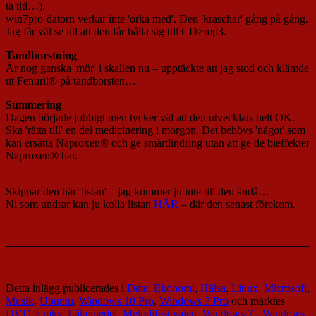
ta tid…).
win7pro-datorn verkar inte 'orka med'. Den 'kraschar' gång på gång.
Jag får väl se till att den får hålla sig till CD>mp3.
Tandborstning
Är nog ganska 'mör' i skallen nu – upptäckte att jag stod och klämde
ut Fenuril® på tandborsten…
Summering
Dagen började jobbigt men tycker väl att den utvecklats helt OK.
Ska 'rätta till' en del medicinering i morgon. Det behövs 'något' som
kan ersätta Naproxen® och ge smärtlindring utan att ge de bieffekter
Naproxen® har.
Skippar den här 'listan' – jag kommer ju inte till den ändå…
Ni som undrar kan ju kolla listan
HÄR
– där den senast förekom.
Detta inlägg publicerades i
Data
,
Ekonomi
,
Hälsa
,
Linux
,
Microsoft
,
Musik
,
Ubuntu
,
Windows 10 Pro
,
Windows 7 Pro
och märktes
DVD > mkv
,
Läkemedel
,
Melodifestivalen
,
Windows 7 - Windows