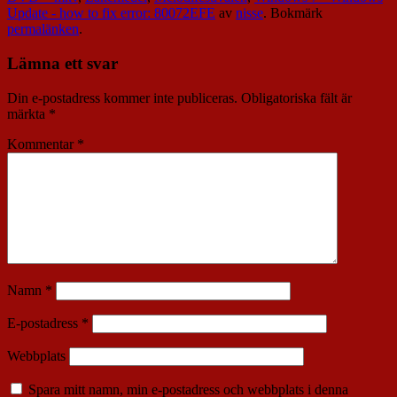
Update - how to fix error: 80072EFE
av
nisse
. Bokmärk
permalänken
.
Lämna ett svar
Din e-postadress kommer inte publiceras.
Obligatoriska fält är
märkta
*
Kommentar
*
Namn
*
E-postadress
*
Webbplats
Spara mitt namn, min e-postadress och webbplats i denna