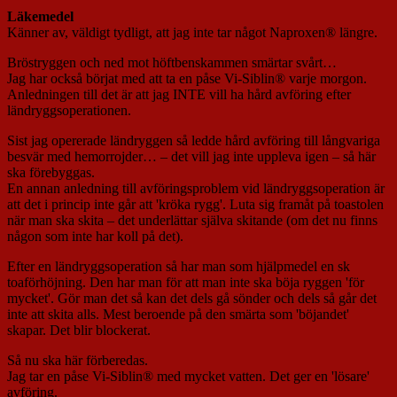
Läkemedel
Känner av, väldigt tydligt, att jag inte tar något Naproxen® längre.
Bröstryggen och ned mot höftbenskammen smärtar svårt…
Jag har också börjat med att ta en påse Vi-Siblin® varje morgon.
Anledningen till det är att jag INTE vill ha hård avföring efter
ländryggsoperationen.
Sist jag opererade ländryggen så ledde hård avföring till långvariga
besvär med hemorrojder… – det vill jag inte uppleva igen – så här
ska förebyggas.
En annan anledning till avföringsproblem vid ländryggsoperation är
att det i princip inte går att 'kröka rygg'. Luta sig framåt på toastolen
när man ska skita – det underlättar själva skitande (om det nu finns
någon som inte har koll på det).
Efter en ländryggsoperation så har man som hjälpmedel en sk
toaförhöjning. Den har man för att man inte ska böja ryggen 'för
mycket'. Gör man det så kan det dels gå sönder och dels så går det
inte att skita alls. Mest beroende på den smärta som 'böjandet'
skapar. Det blir blockerat.
Så nu ska här förberedas.
Jag tar en påse Vi-Siblin® med mycket vatten. Det ger en 'lösare'
avföring.