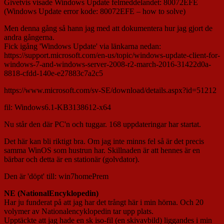
Givetvis visade Windows Update felmeddelandet: 80072EFE
(Windows Update error kode: 80072EFE – how to solve)
Men denna gång så hann jag med att dokumentera hur jag gjort de
andra gångerna.
Fick igång 'Windows Update' via länkarna nedan:
https://support.microsoft.com/en-us/topic/windows-update-client-for-
windows-7-and-windows-server-2008-r2-march-2016-31422d0a-
8818-cfdd-140e-e27883c7a2c5
https://www.microsoft.com/sv-SE/download/details.aspx?id=51212
fil: Windows6.1-KB3138612-x64
Nu står den där PC'n och tuggar. 168 uppdateringar har startat.
Det här kan bli riktigt bra. Om jag inte minns fel så är det precis
samma WinOS som hustrun har. Skillnaden är att hennes är en
bärbar och detta är en stationär (golvdator).
Den är 'döpt' till: win7homePrem
NE (NationalEncyklopedin)
Har ju funderat på att jag har det trångt här i min hörna. Och 20
volymer av Nationalencyklopedin tar upp plats.
Upptäckte att jag hade en sk iso-fil (en skivavbild) liggandes i min