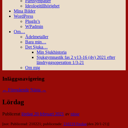
Partisympatier
Ideologitillhörighet
Mina Bilder
WordPress
PlugIn’s
WPadmin
Om…
Ädelmetaller
Bara min…
Det Sjuka…
Min Sjukhistoria
Sjukgymnastik fas 2 v13-16 (4v) 2021 efter
ländryggsoperation 1/3-21
Om mig
Inläggsnavigering
←
Föregående
Nästa
→
Lördag
Publicerat
lördag 20 februari 2021
av
nisse
[not: Publicerad: 210221; publicerade:
210219 Fredag
(den 20/1-21)]