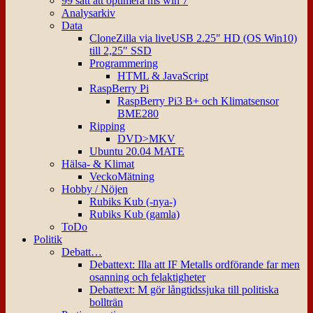
99 sätt att optimera ms win 7
Analysarkiv
Data
CloneZilla via liveUSB 2.25″ HD (OS Win10)
till 2,25″ SSD
Programmering
HTML & JavaScript
RaspBerry Pi
RaspBerry Pi3 B+ och Klimatsensor
BME280
Ripping
DVD>MKV
Ubuntu 20.04 MATE
Hälsa- & Klimat
VeckoMätning
Hobby / Nöjen
Rubiks Kub (-nya-)
Rubiks Kub (gamla)
ToDo
Politik
Debatt…
Debattext: Illa att IF Metalls ordförande far men
osanning och felaktigheter
Debattext: M gör långtidssjuka till politiska
bollträn