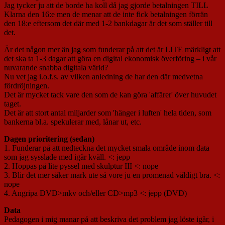
Jag tycker ju att de borde ha koll då jag gjorde betalningen TILL
Klarna den 16:e men de menar att de inte fick betalningen förrän
den 18:e eftersom det där med 1-2 bankdagar är det som ställer till
det.
Är det någon mer än jag som funderar på att det är LITE märkligt att
det ska ta 1-3 dagar att göra en digital ekonomisk överföring – i vår
nuvarande snabba digitala värld?
Nu vet jag i.o.f.s. av vilken anledning de har den där medvetna
fördröjningen.
Det är mycket tack vare den som de kan göra 'affärer' över huvudet
taget.
Det är att stort antal miljarder som 'hänger i luften' hela tiden, som
bankerna bl.a. spekulerar med, lånar ut, etc.
Dagen prioritering (sedan)
1. Funderar på att nedteckna det mycket smala område inom data
som jag sysslade med igår kväll. <: jepp
2. Hoppas på lite pyssel med skulptur III <: nope
3. Blir det mer säker mark ute så vore ju en promenad väldigt bra. <:
nope
4. Angripa DVD>mkv och/eller CD>mp3 <: jepp (DVD)
Data
Pedagogen i mig manar på att beskriva det problem jag löste igår, i