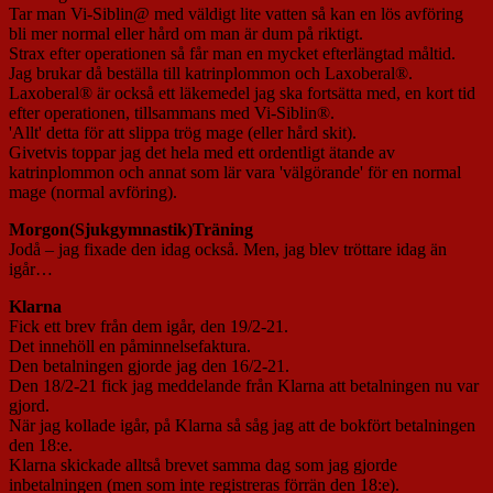
Tar man Vi-Siblin@ med väldigt lite vatten så kan en lös avföring
bli mer normal eller hård om man är dum på riktigt.
Strax efter operationen så får man en mycket efterlängtad måltid.
Jag brukar då beställa till katrinplommon och Laxoberal®.
Laxoberal® är också ett läkemedel jag ska fortsätta med, en kort tid
efter operationen, tillsammans med Vi-Siblin®.
'Allt' detta för att slippa trög mage (eller hård skit).
Givetvis toppar jag det hela med ett ordentligt ätande av
katrinplommon och annat som lär vara 'välgörande' för en normal
mage (normal avföring).
Morgon(Sjukgymnastik)Träning
Jodå – jag fixade den idag också. Men, jag blev tröttare idag än
igår…
Klarna
Fick ett brev från dem igår, den 19/2-21.
Det innehöll en påminnelsefaktura.
Den betalningen gjorde jag den 16/2-21.
Den 18/2-21 fick jag meddelande från Klarna att betalningen nu var
gjord.
När jag kollade igår, på Klarna så såg jag att de bokfört betalningen
den 18:e.
Klarna skickade alltså brevet samma dag som jag gjorde
inbetalningen (men som inte registreras förrän den 18:e).