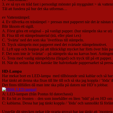
3. ev så sys en tråd fast i personligt mönster på myggnätet > sk vatte
Tål att fundera på hur det ska utformas…
ev Vattenstämpel:
4. Ev tillverka en trästämpel > pressas mot papperet när det är nästan to
Blir liksom ett sigill.
A. Först göra ett original – på vanligt papper. (hur stämpeln ska se ut)
B. Fixa till ett stämpelmaterial (trä, eller plast t.ex)
C. ’Svärta’ ned det som ska ’överföras till stämpeln.
D. Tryck stämpeln mot papperet med det svärtade stämpelmotivet.
E. Lyft upp och hoppas på att tillräckligt mycket har förts över från pa
F. Det som inte är ’svärtat’ – på stämpeln ska nu karvas bort. Antinge
G. Testa med vanlig stämpeldyna (färgad) och tryck till på ett papper.
H. När du sedan har det kanske lite halvtorkade pappersarket så pressa
HD-Lampa
Har mekat bort en LED-lampa med tillhörande små kablar och så har j
Har tänkt att denna ska fixas till lite till och så ska jag koppla / ’l
Det finns tillfällen då man inte ska pilla på datorn när HD’n jobbar.
A: LED-lampan (från Pontus fd datorchassi)
B: En bit av fronten – den som innehåller en liten ’bild’ på en HD om
C: kablarna. Dessa har jag tänkt koppla / ’löda’ och sannolikt få förlän
Ungefär dit strecken pekar (de svarta grova) har jag tänkt att ’montera