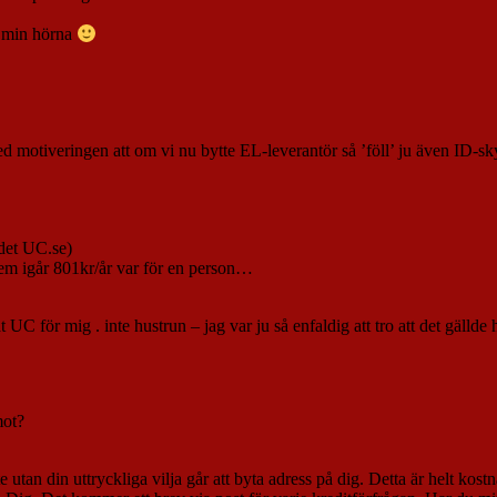
i min hörna
otiveringen att om vi nu bytte EL-leverantör så ’föll’ ju även ID-skydd
 det UC.se)
 dem igår 801kr/år var för en person…
 UC för mig . inte hustrun – jag var ju så enfaldig att tro att det gällde 
mot?
 utan din uttryckliga vilja går att byta adress på dig. Detta är helt kos