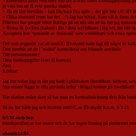
> kontrollera alltid vem eller vad det är som söker kreditupplysning
ju vara bra att få veta ganska snabbt.
> Ha en låst brevlåda – kan Du bara fixa själv – det gör inte UC-ID åt
> Olika lösenord (vem har det…?) Jag har börjat. Som väl är finns det
Däremot har google blivit duktiga på att tala om att nu har jag minsann
> Rensa sk cockies (kakor) i din / dina webbläsare (Jag vet, det blir 
Acceptera inte ’sparande av lösenord’ som webbläsare och vissa operat
Det som avgjorde var att minUC ID-skydd hade lagt till något de kal
Den innebär att de i ’realtid’ kontrollerar om följande används:
Ditt personnummer
Dina bankuppgifter (kort & konton)
Pass
Körkort
Jag har redan lagt in det jag hade i plånboken (kreditkort, körkort, o
Ska senare lägga in ofta använda (eller viktiga) konton på SwedBan
Har skadan redan skett så har man en kostnadstäckning dels från ba
Så nu har både jag och hustrun minUC.se ID-skydd fr.o.m. 1/3-21
KVM-switchen
teknikproffset.se har svarat och de har ingen lösning på problemet med 
ubuntu14.04