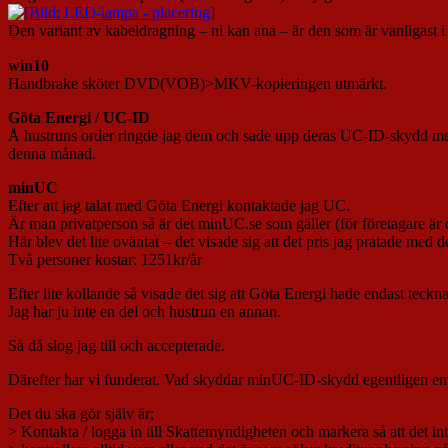
Den variant av kabeldragning – ni kan ana – är den som är vanligast 
win10
Handbrake sköter DVD(VOB)>MKV-kopieringen utmärkt.
Göta Energi / UC-ID
Å hustruns order ringde jag dem och sade upp deras UC-ID-skydd med m
denna månad.
minUC
Efter att jag talat med Göta Energi kontaktade jag UC.
Är man privatperson så är det minUC.se som gäller (för företagare är
Här blev det lite oväntat – det visade sig att det pris jag pratade med
Två personer kostar: 1251kr/år
Efter lite kollande så visade det sig att Göta Energi hade endast tecknat
Jag har ju inte en del och hustrun en annan.
Så då slog jag till och accepterade.
Därefter har vi funderat. Vad skyddar minUC-ID-skydd egentligen e
Det du ska gör själv är;
> Kontakta / logga in till Skattemyndigheten och markera så att det inte