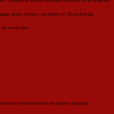
u minUC ID-skydd så får du ett SMS inom 24 timmar. Så OK då det kan
liga, liksom. Dett gör i vart fall inte UC-ID-skydd åt dig.
r’ de förvarar dem.
onitorn har) mellan linux-dator och monitor, vid uppstart.