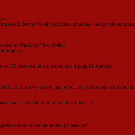
ngera…
irusskydd. Det vet Ni väl att det finns ett sådant – så det behöver ni in
-version av Windows 7 Pro (369kr).
tt fungera.
n av HD, den med 39 stift och en rejäl 4-polig EL-kontakt).
a 250GB-HD’n inte var SATA, utan ATA… får ta å beställa en till den d
anstående – det händer ju grejer – hela tiden… ):
urerar den så att den blir använd på bästa vis?