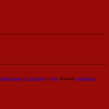
rstillverkning
,
UC-ID-skydd
av
nisse
. Bokmärk
permalänken
.