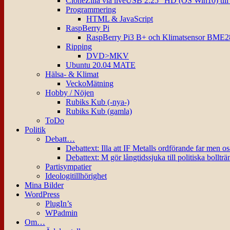
CloneZilla via liveUSB 2.25″ HD (OS Win10) til
Programmering
HTML & JavaScript
RaspBerry Pi
RaspBerry Pi3 B+ och Klimatsensor BME2
Ripping
DVD>MKV
Ubuntu 20.04 MATE
Hälsa- & Klimat
VeckoMätning
Hobby / Nöjen
Rubiks Kub (-nya-)
Rubiks Kub (gamla)
ToDo
Politik
Debatt…
Debattext: Illa att IF Metalls ordförande far men o
Debattext: M gör långtidssjuka till politiska bollträ
Partisympatier
Ideologitillhörighet
Mina Bilder
WordPress
PlugIn’s
WPadmin
Om…