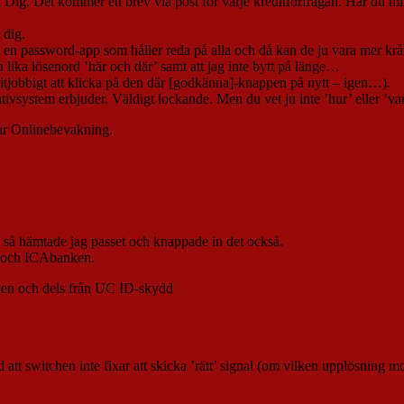
 på Dig. Det kommer ett brev via post för varje kreditförfrågan. Har d
 dig.
 en password-app som håller reda på alla och då kan de ju vara mer krång
 lika lösenord ’här och där’ samt att jag inte bytt på länge…
skitjobbigt att klicka på den där [godkänna]-knappen på nytt – igen…).
ivsystem erbjuder. Väldigt lockande. Men du vet ju inte ’hur’ eller ’va
lar Onlinebevakning.
ch så hämtade jag passet och knappade in det också.
k och ICAbanken.
nken och dels från UC ID-skydd
att switchen inte fixar att skicka ’rätt’ signal (om vilken upplösning m