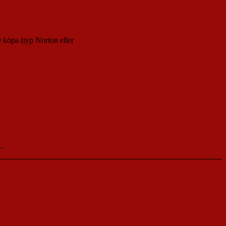
te köpa (typ Norton eller
å…