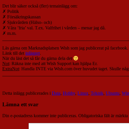
Det blir säker också (fler) temainlägg om:
✗ Politik
✗ Försäkringskassan
✗ Sjukvården (Hälso- och)
✗ Våra ’fria’ val. T.ex. Valfrihet i vården – menar jag då.
✗ m.m.
Läs gärna om Marknadsplatsen Wish som jag publicerat på facebook.
Länk till det
inlägget
.
När du läst det så får du gärna dela det
Not
: Räkna inte med att Wish Support kan hjälpa Er.
ExtraNot
: Handla INTE via Wish.com över huvudet taget. Skulle något 
Detta inlägg publicerades i
Data
,
Hobby
,
Linux
,
Teknik
,
Ubuntu
,
Win
Lämna ett svar
Din e-postadress kommer inte publiceras.
Obligatoriska fält är märkta