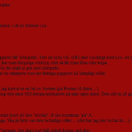
nmärke
rkat. I ett av hörnen t.ex.
pperet till ’stämpeln’. Om de syns väl. fyll i mer varaktigt med t,ex. en 
n har man lämpliga verktyg eller så får man låna eller köpa.
 Är du nöjd så gör rent stämpeln.
r du stämpeln mot det fuktiga papperet på lämpligt ställe.
ag karvat ut en bit av fronten (på Pontus fd dator…).
öda’ ihop den med HD-lampa-indikatorn på min egen dator. Den står ju på g
 man lyser på den ’inifrån’. B ska monteras ’på’ A.
ga. Ska ju hitta var den befintliga sitter… (det har jag inte kollat än…)
’ lampan. Jag ska i vart fall enkelt kunna sed den: