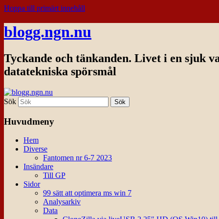
Hoppa till primärt innehåll
blogg.ngn.nu
Tyckande och tänkanden. Livet i en sjuk v
datatekniska spörsmål
Sök
Huvudmeny
Hem
Diverse
Fantomen nr 6-7 2023
Insändare
Till GP
Sidor
99 sätt att optimera ms win 7
Analysarkiv
Data