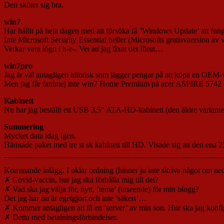
Den sköter sig bra.
win7
Har hållit på hela dagen med att försöka få ’Windows Update’ att fu
Inte Microsoft Security Essential heller (Microsofts gratisvaersion av v
Verkar vara lögn i h-e-. Vet att jag fixat det förut…
win7pro
Jag är väl antagligen idiotisk som lägger pengar på att köpa en OEM
Men jag får fanimej inte win7 Home Premium på acer ASPIRE 5742 a
Kabinett
Nu har jag beställt ett USB 3,5″ ATA-HD-kabinett (den äldre variante
Summering
Mycket data idag igen.
Hämtade paket med tre st sk kabinett till HD. Visade sig att den en
Kommande inlägg. I oklar ordning (hinner ju inte skriva något om ned
✗ Covid-vaccin, hur jag ska förhålla mig till det?
✗ Vad ska jag välja för, nytt, ’tema’ (utseende) för min blogg?
Det jag har nu är egetgjort och inte ’säkert’…
✗ Kommer antagligen att få en ’server’ av min son. Hur ska jag konfig
✗ Detta med betalningsförbindelser.