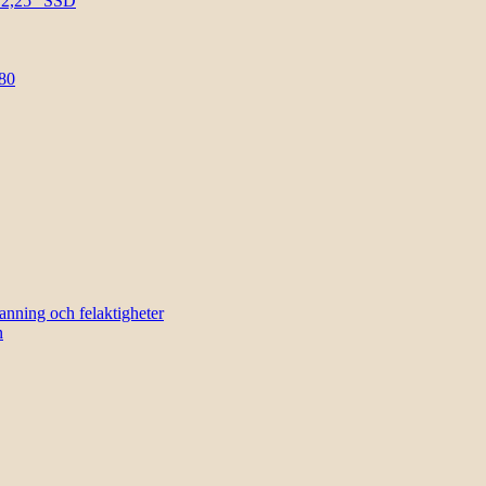
l 2,25″ SSD
80
sanning och felaktigheter
n