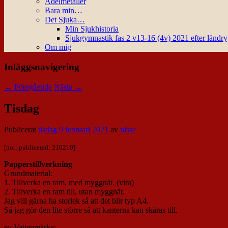
Ädelmetaller
Bara min…
Det Sjuka…
Min Sjukhistoria
Sjukgymnastik fas 2 v13-16 (4v) 2021 efter ländr
Om mig
Inläggsnavigering
←
Föregående
Nästa
→
Tisdag
Publicerat
tisdag 9 februari 2021
av
nisse
[not: publicerad: 210210]
Papperstillverkning
Grundmaterial:
1. Tillverka en ram, med myggnät. (vira)
2. Tillverka en ram till, utan myggnät.
Jag vill gärna ha storlek så att det blir typ A4.
Så jag gör den lite större så att kanterna kan skäras till.
ev Vattenmärke: