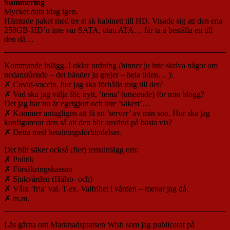
Summering
Mycket data idag igen.
Hämtade paket med tre st sk kabinett till HD. Visade sig att den ena
250GB-HD’n inte var SATA, utan ATA… får ta å beställa en till
den då…
Kommande inlägg. I oklar ordning (hinner ju inte skriva något om
nedanstående – det händer ju grejer – hela tiden… ):
✗ Covid-vaccin, hur jag ska förhålla mig till det?
✗ Vad ska jag välja för, nytt, ’tema’ (utseende) för min blogg?
Det jag har nu är egetgjort och inte ’säkert’…
✗ Kommer antagligen att få en ’server’ av min son. Hur ska jag
konfigurerar den så att den blir använd på bästa vis?
✗ Detta med betalningsförbindelser.
Det blir säker också (fler) temainlägg om:
✗ Politik
✗ Försäkringskassan
✗ Sjukvården (Hälso- och)
✗ Våra ’fria’ val. T.ex. Valfrihet i vården – menar jag då.
✗ m.m.
Läs gärna om Marknadsplatsen Wish som jag publicerat på