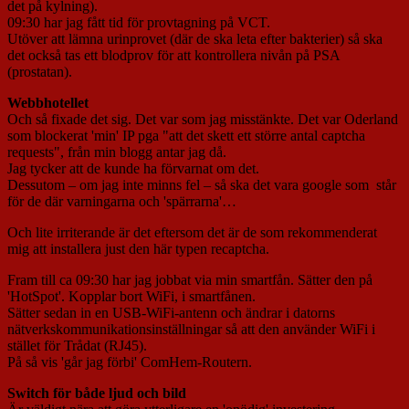
det på kylning).
09:30 har jag fått tid för provtagning på VCT.
Utöver att lämna urinprovet (där de ska leta efter bakterier) så ska
det också tas ett blodprov för att kontrollera nivån på PSA
(prostatan).
Webbhotellet
Och så fixade det sig. Det var som jag misstänkte. Det var Oderland
som blockerat 'min' IP pga "att det skett ett större antal captcha
requests", från min blogg antar jag då.
Jag tycker att de kunde ha förvarnat om det.
Dessutom – om jag inte minns fel – så ska det vara google som står
för de där varningarna och 'spärrarna'…
Och lite irriterande är det eftersom det är de som rekommenderat
mig att installera just den här typen recaptcha.
Fram till ca 09:30 har jag jobbat via min smartfån. Sätter den på
'HotSpot'. Kopplar bort WiFi, i smartfånen.
Sätter sedan in en USB-WiFi-antenn och ändrar i datorns
nätverkskommunikationsinställningar så att den använder WiFi i
stället för Trådat (RJ45).
På så vis 'går jag förbi' ComHem-Routern.
Switch för både ljud och bild