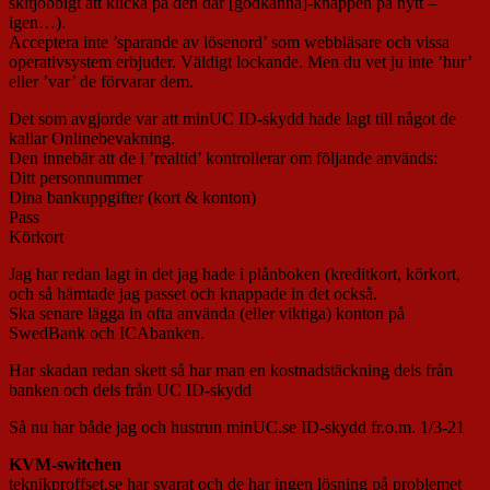
skitjobbigt att klicka på den där [godkänna]-knappen på nytt –
igen…).
Acceptera inte ’sparande av lösenord’ som webbläsare och vissa
operativsystem erbjuder. Väldigt lockande. Men du vet ju inte ’hur’
eller ’var’ de förvarar dem.
Det som avgjorde var att minUC ID-skydd hade lagt till något de
kallar Onlinebevakning.
Den innebär att de i ’realtid’ kontrollerar om följande används:
Ditt personnummer
Dina bankuppgifter (kort & konton)
Pass
Körkort
Jag har redan lagt in det jag hade i plånboken (kreditkort, körkort,
och så hämtade jag passet och knappade in det också.
Ska senare lägga in ofta använda (eller viktiga) konton på
SwedBank och ICAbanken.
Har skadan redan skett så har man en kostnadstäckning dels från
banken och dels från UC ID-skydd
Så nu har både jag och hustrun minUC.se ID-skydd fr.o.m. 1/3-21
KVM-switchen
teknikproffset.se har svarat och de har ingen lösning på problemet