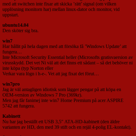
med att switchen inte fixar att skicka ’rätt’ signal (om vilken
upplösning monitorn har) mellan linux-dator och monitor, vid
uppstart.
ubuntu14.04
Den sköter sig bra.
win7
Har hållit på hela dagen med att försöka få ’Windows Update’ att
fungera…
Inte Microsoft Security Essential heller (Microsofts gratisvaersion av
virusskydd. Det vet Ni väl att det finns ett sådant – så det behöver ni
inte köpa (typ Norton eller
Verkar vara lögn i h-e-. Vet att jag fixat det förut…
win7pro
Jag är väl antagligen idiotisk som lägger pengar på att köpa en
OEM-version av Windows 7 Pro (369kr).
Men jag får fanimej inte win7 Home Premium på acer ASPIRE
5742 att fungera.
Kabinett
Nu har jag beställt ett USB 3,5″ ATA-HD-kabinett (den äldre
varianten av HD, den med 39 stift och en rejäl 4-polig EL-kontakt).