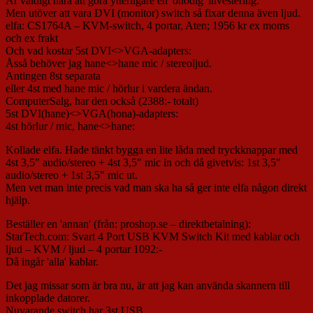
Är väldigt nära att göra ytterligare en 'onödig' investering.
Men utöver att vara DVI (monitor) switch så fixar denna även ljud.
elfa: CS1764A – KVM-switch, 4 portar, Aten; 1956 kr ex moms
och ex frakt
Och vad kostar 5st DVI<>VGA-adapters:
Åsså behöver jag hane<>hane mic / stereoljud.
Antingen 8st separata
eller 4st med hane mic / hörlur i vardera ändan.
ComputerSalg, har den också (2388:- totalt)
5st DVI(hane)<>VGA(hona)-adapters:
4st hörlur / mic, hane<>hane:
Kollade elfa. Hade tänkt bygga en lite låda med tryckknappar med
4st 3,5" audio/stereo + 4st 3,5" mic in och då givetvis: 1st 3,5"
audio/stereo + 1st 3,5" mic ut.
Men vet man inte precis vad man ska ha så ger inte elfa någon direkt
hjälp.
Beställer en 'annan' (från: proshop.se – direktbetalning):
StarTech.com: Svart 4 Port USB KVM Switch Kit med kablar och
ljud – KVM / ljud – 4 portar 1092:-
Då ingår 'alla' kablar.
Det jag missar som är bra nu, är att jag kan använda skannern till
inkopplade datorer.
Nuvarande switch har 3st USB.