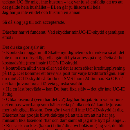
tecknat UC för mig . inte hustrun – jag var ju så enfaldig att tro att
det gällde hela hushållet – ELen går ju liksom till hela.
Jag har ju inte en del och hustrun en annan.
Så då slog jag till och accepterade.
Därefter har vi funderat. Vad skyddar minUC-ID-skydd egentligen
emot?
Det du ska gör själv är;
> Kontakta / logga in till Skattemyndigheten och markera så att det
inte utan din uttryckliga vilja går att byta adress på dig. Detta är helt
kostnadsfritt (men ingår i UC’s ID-skydd.
> kontrollera alltid vem eller vad det är som söker kreditupplysning
på Dig. Det kommer ett brev via post för varje kreditförfrågan. Har
du minUC ID-skydd så får du ett SMS inom 24 timmar. Så OK då
det kan ju vara bra att få veta ganska snabbt.
> Ha en låst brevlåda – kan Du bara fixa själv – det gör inte UC-ID
åt dig.
> Olika lösenord (vem har det…?) Jag har börjat. Som väl är finns
det en password-app som håller reda på alla och då kan de ju vara
mer krångliga, liksom. Dett gör i vart fall inte UC-ID-skydd åt dig.
Däremot har google blivit duktiga på att tala om att nu har jag
minsann lika lösenord ’här och där’ samt att jag inte bytt på länge…
> Rensa sk cockies (kakor) i din / dina webbläsare (Jag vet, det blir