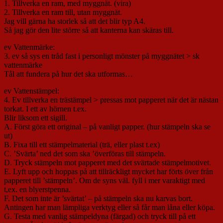
1. Tillverka en ram, med myggnät. (vira)
2. Tillverka en ram till, utan myggnät.
Jag vill gärna ha storlek så att det blir typ A4.
Så jag gör den lite större så att kanterna kan skäras till.
ev Vattenmärke:
3. ev så sys en tråd fast i personligt mönster på myggnätet > sk
vattenmärke
Tål att fundera på hur det ska utformas…
ev Vattenstämpel:
4. Ev tillverka en trästämpel > pressas mot papperet när det är nästan
torkat. I ett av hörnen t.ex.
Blir liksom ett sigill.
A. Först göra ett original – på vanligt papper. (hur stämpeln ska se
ut)
B. Fixa till ett stämpelmaterial (trä, eller plast t.ex)
C. ’Svärta’ ned det som ska ’överföras till stämpeln.
D. Tryck stämpeln mot papperet med det svärtade stämpelmotivet.
E. Lyft upp och hoppas på att tillräckligt mycket har förts över från
papperet till ’stämpeln’. Om de syns väl. fyll i mer varaktigt med
t,ex. en blyerstpenna.
F. Det som inte är ’svärtat’ – på stämpeln ska nu karvas bort.
Antingen har man lämpliga verktyg eller så får man låna eller köpa.
G. Testa med vanlig stämpeldyna (färgad) och tryck till på ett