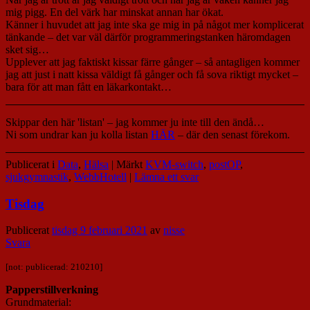
mig pigg. En del värk har minskat annan har ökat.
Känner i huvudet att jag inte ska ge mig in på något mer komplicerat
tänkande – det var väl därför programmeringstanken häromdagen
sket sig…
Upplever att jag faktiskt kissar färre gånger – så antagligen kommer
jag att just i natt kissa väldigt få gånger och få sova riktigt mycket –
bara för att man fått en läkarkontakt…
Skippar den här 'listan' – jag kommer ju inte till den ändå…
Ni som undrar kan ju kolla listan
HÄR
– där den senast förekom.
Publicerat i
Data
,
Hälsa
|
Märkt
KVM-switch
,
postOP
,
sjukgymnastik
,
WebbHotell
|
Lämna ett svar
Tisdag
Publicerat
tisdag 9 februari 2021
av
nisse
Svara
[not: publicerad: 210210]
Papperstillverkning
Grundmaterial: