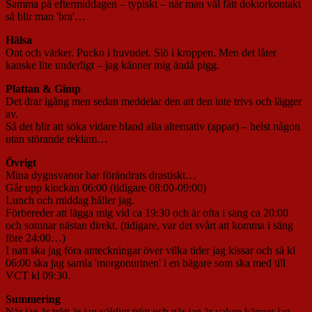
Samma på eftermiddagen – typiskt – när man väl fått doktorkontakt
så blir man 'bra'…
Hälsa
Ont och värker. Pucko i huvudet. Slö i kroppen. Men det låter
kanske lite underligt – jag känner mig ändå pigg.
Plattan & Gimp
Det drar igång men sedan meddelar den att den inte trivs och lägger
av.
Så det blir att söka vidare bland alla alternativ (appar) – helst någon
utan störande reklam…
Övrigt
Mina dygnsvanor har förändrats drastiskt…
Går upp klockan 06:00 (tidigare 08:00-09:00)
Lunch och middag håller jag.
Förbereder att lägga mig vid ca 19:30 och är ofta i säng ca 20:00
och somnar nästan direkt. (tidigare, var det svårt att komma i säng
före 24:00…)
I natt ska jag föra anteckningar över vilka tider jag kissar och så kl
06:00 ska jag samla 'morgonurinen' i en bägare som ska med till
VCT kl 09:30.
Summering
När jag är trött är jag väldigt trött och när jag är vaken känner jag