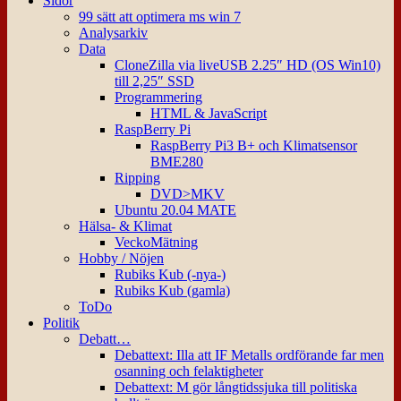
Sidor
99 sätt att optimera ms win 7
Analysarkiv
Data
CloneZilla via liveUSB 2.25″ HD (OS Win10)
till 2,25″ SSD
Programmering
HTML & JavaScript
RaspBerry Pi
RaspBerry Pi3 B+ och Klimatsensor
BME280
Ripping
DVD>MKV
Ubuntu 20.04 MATE
Hälsa- & Klimat
VeckoMätning
Hobby / Nöjen
Rubiks Kub (-nya-)
Rubiks Kub (gamla)
ToDo
Politik
Debatt…
Debattext: Illa att IF Metalls ordförande far men
osanning och felaktigheter
Debattext: M gör långtidssjuka till politiska