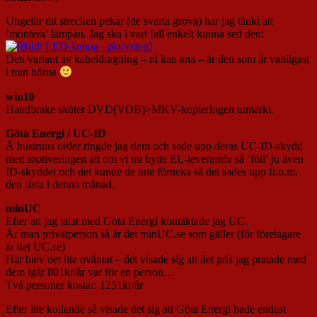
Ungefär dit strecken pekar (de svarta grova) har jag tänkt att
’montera’ lampan. Jag ska i vart fall enkelt kunna sed den:
Den variant av kabeldragning – ni kan ana – är den som är vanligast
i min hörna
win10
Handbrake sköter DVD(VOB)>MKV-kopieringen utmärkt.
Göta Energi / UC-ID
Å hustruns order ringde jag dem och sade upp deras UC-ID-skydd
med motiveringen att om vi nu bytte EL-leverantör så ’föll’ ju även
ID-skyddet och det kunde de inte förneka så det sades upp fr.o.m.
den sista i denna månad.
minUC
Efter att jag talat med Göta Energi kontaktade jag UC.
Är man privatperson så är det minUC.se som gäller (för företagare
är det UC.se)
Här blev det lite oväntat – det visade sig att det pris jag pratade med
dem igår 801kr/år var för en person…
Två personer kostar: 1251kr/år
Efter lite kollande så visade det sig att Göta Energi hade endast