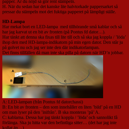
papper. Är du nöjd så gör rent stämpeln.
H. När du sedan har det kanske lite halvtorkade pappersarket så
pressar du stämpeln mot det fuktiga papperet på lämpligt ställe.
HD-Lampa
Har mekat bort en LED-lampa med tillhörande små kablar och så
har jag karvat ut en bit av fronten (på Pontus fd dator…).
Har tänkt att denna ska fixas till lite till och så ska jag koppla / ’löda’
ihop den med HD-lampa-indikatorn på min egen dator. Den står ju
på golvet nu och jag ser inte den där indikatorlampan.
Det finns tillfällen då man inte ska pilla på datorn när HD’n jobbar.
A: LED-lampan (från Pontus fd datorchassi)
B: En bit av fronten – den som innehåller en liten ’bild’ på en HD
om man lyser på den ’inifrån’. B ska monteras ’på’ A.
C: kablarna. Dessa har jag tänkt koppla / ’löda’ och sannolikt få
förlänga. Ska ju hitta var den befintliga sitter… (det har jag inte
kollat än…)