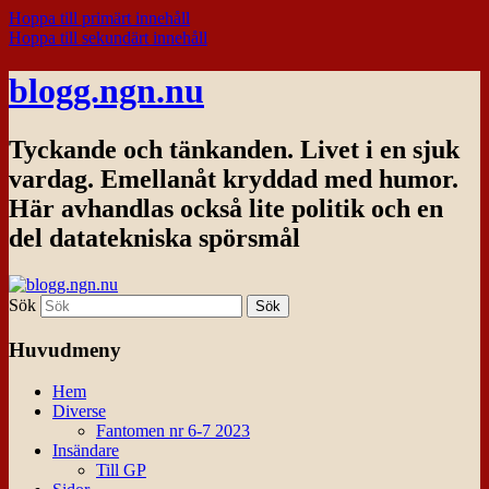
Hoppa till primärt innehåll
Hoppa till sekundärt innehåll
blogg.ngn.nu
Tyckande och tänkanden. Livet i en sjuk
vardag. Emellanåt kryddad med humor.
Här avhandlas också lite politik och en
del datatekniska spörsmål
Sök
Huvudmeny
Hem
Diverse
Fantomen nr 6-7 2023
Insändare
Till GP