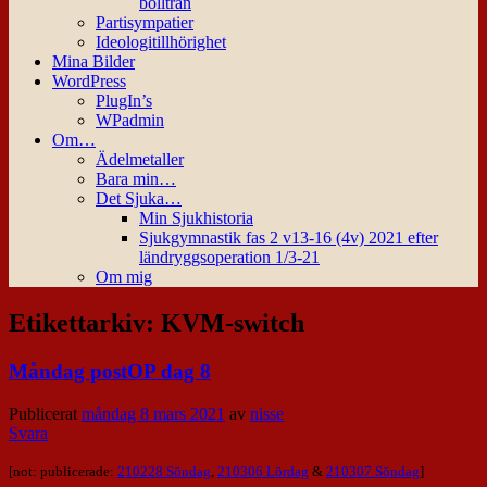
bollträn
Partisympatier
Ideologitillhörighet
Mina Bilder
WordPress
PlugIn’s
WPadmin
Om…
Ädelmetaller
Bara min…
Det Sjuka…
Min Sjukhistoria
Sjukgymnastik fas 2 v13-16 (4v) 2021 efter
ländryggsoperation 1/3-21
Om mig
Etikettarkiv:
KVM-switch
Måndag postOP dag 8
Publicerat
måndag 8 mars 2021
av
nisse
Svara
[not: publicerade:
210228 Söndag
,
210306 Lördag
&
210307 Söndag
]