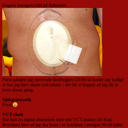
Dagens (morgon) bild på förbandet:
Förra gången jag opererade ländryggen (2016) så kunde jag 'tydligt'
se hur jag blev rakare och rakare – det får vi hoppas att jag får se
även denna gång.
Sjukgymnastik
Fixat
VCT-chatt
Har haft en digital diskussion med min VCT-doktor; Dr Klas.
Resultatet blev att jag ska kissa i en behållare i morgon 06:00 (sätta