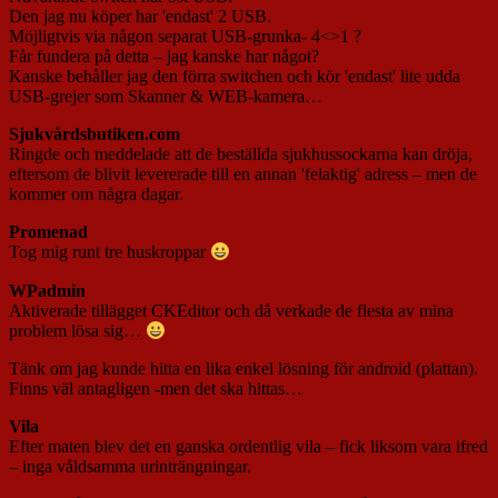
Den jag nu köper har 'endast' 2 USB.
Möjligtvis via någon separat USB-grunka- 4<>1 ?
Får fundera på detta – jag kanske har något?
Kanske behåller jag den förra switchen och kör 'endast' lite udda
USB-grejer som Skanner & WEB-kamera…
Sjukvårdsbutiken.com
Ringde och meddelade att de beställda sjukhussockarna kan dröja,
eftersom de blivit levererade till en annan 'felaktig' adress – men de
kommer om några dagar.
Promenad
Tog mig runt tre huskroppar
WPadmin
Aktiverade tillägget CKEditor och då verkade de flesta av mina
problem lösa sig…
Tänk om jag kunde hitta en lika enkel lösning för android (plattan).
Finns väl antagligen -men det ska hittas…
Vila
Efter maten blev det en ganska ordentlig vila – fick liksom vara ifred
– inga våldsamma urinträngningar.