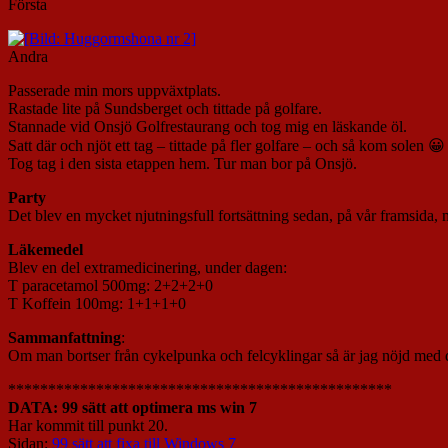
Första
Andra
Passerade min mors uppväxtplats.
Rastade lite på Sundsberget och tittade på golfare.
Stannade vid Onsjö Golfrestaurang och tog mig en läskande öl.
Satt där och njöt ett tag – tittade på fler golfare – och så kom solen 😀
Tog tag i den sista etappen hem. Tur man bor på Onsjö.
Party
Det blev en mycket njutningsfull fortsättning sedan, på vår framsida,
Läkemedel
Blev en del extramedicinering, under dagen:
T paracetamol 500mg: 2+2+2+0
T Koffein 100mg: 1+1+1+0
Sammanfattning
:
Om man bortser från cykelpunka och felcyklingar så är jag nöjd med 
************************************************
DATA: 99 sätt att optimera ms win 7
Har kommit till punkt 20.
Sidan:
99 sätt att fixa till Windows 7