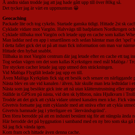
Å andra sidan trodde jag att jag hade gått upp till över 80kg så.
Det tycker jag är värt en uppmuntran 😀
Geocaching
Packade lite och tog cykeln. Startade ganska tidigt. Hittade 2st sk 
Cyklade vidare mot Vargön. Halvvägs till badplatsen Nordkrogen och re
Cyklade tillbaka mot Vargön och letade upp en cache som kallas Whe
Man laddar ned en app i smartfånen och sedan hämtar man det ’spel’
I detta fallet gick det ut på att man fick information om man var närmre
Hittade den hyfsat snabbt.
Tillbaka in mot Vargön centrum där jag letade efter en cache ett tag 
Tog sedan vägen om det som kallas Kyrkstigen med mål Malöga / Trol
Tre stycken cacher letade jag upp utmed den sträckningen.
Vid Malöga Flygfält ledade jag upp en till.
Även Malöga Kyrkplats fick sig ett besök och senare en närliggande p
Nästa blev en ute vid kanalen / älven, här skulle man leta ledtrådar i e
Nästa som jag besökte gick inte att nå utan klätterutrustning eller stege
Ställde in GPS:en på nästa, vid den sk lyftbron, nära Hjulkvarn i Troll
Trodde att det gick att cykla vidare utmed kanalen men icke. Fick vända
Givetvis fortsatte jag mitt cyklande med att sträva efter att cykla utme
Givetvis hamnade jag i ytterligare en ’återvändsgränd’.
Den förra berodde på att en industri bestämt sig för att stängsla ända n
Här berodde det på byggnation i samband med en ny bro som ska gå fr
Så jag fick vända igen.
Kom fram och hittade även denna cache.