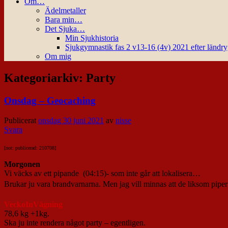
Om…
Ädelmetaller
Bara min…
Det Sjuka…
Min Sjukhistoria
Sjukgymnastik fas 2 v13-16 (4v) 2021 efter ländr
Om mig
Kategoriarkiv:
Party
Onsdag – Geocaching
Publicerat
onsdag 30 juni 2021
av
nisse
Svara
[not: publicerad: 210708]
Morgonen
Vi väcks av ett pipande (04:15)- som inte går att lokalisera…
Brukar ju vara brandvarnarna. Men jag vill minnas att de liksom pipe
VeckoInVägning
78,6 kg +1kg.
Ska ju inte rendera något party – egentligen.