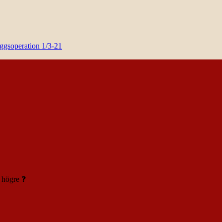
yggsoperation 1/3-21
r högre ❓