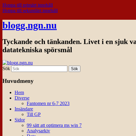
Hoppa till primärt innehåll
Hoppa till sekundärt innehåll
blogg.ngn.nu
Tyckande och tänkanden. Livet i en sjuk v
datatekniska spörsmål
Sök
Huvudmeny
Hem
Diverse
Fantomen nr 6-7 2023
Insändare
Till GP
Sidor
99 sätt att optimera ms win 7
Analysarkiv