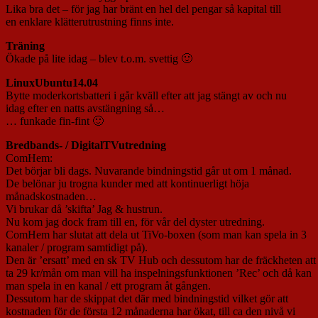
Lika bra det – för jag har bränt en hel del pengar så kapital till
en enklare klätterutrustning finns inte.
Träning
Ökade på lite idag – blev t.o.m. svettig 🙂
LinuxUbuntu14.04
Bytte moderkortsbatteri i går kväll efter att jag stängt av och nu
idag efter en natts avstängning så…
… funkade fin-fint 🙂
Bredbands- / DigitalTVutredning
ComHem:
Det börjar bli dags. Nuvarande bindningstid går ut om 1 månad.
De belönar ju trogna kunder med att kontinuerligt höja
månadskostnaden…
Vi brukar då ’skifta’ Jag & hustrun.
Nu kom jag dock fram till en, för vår del dyster utredning.
ComHem har slutat att dela ut TiVo-boxen (som man kan spela in 3
kanaler / program samtidigt på).
Den är ’ersatt’ med en sk TV Hub och dessutom har de fräckheten att
ta 29 kr/mån om man vill ha inspelningsfunktionen ’Rec’ och då kan
man spela in en kanal / ett program åt gången.
Dessutom har de skippat det där med bindningstid vilket gör att
kostnaden för de första 12 månaderna har ökat, till ca den nivå vi