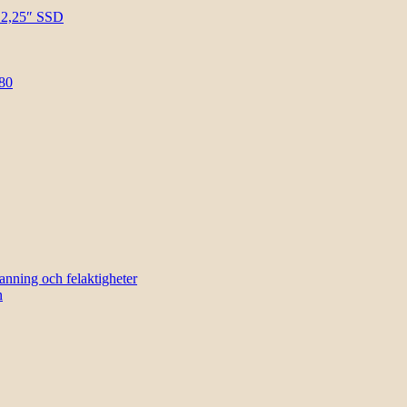
l 2,25″ SSD
80
sanning och felaktigheter
n