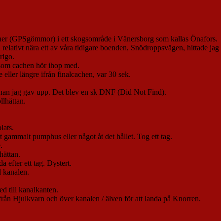
cacher (GPSgömmor) i ett skogsområde i Vänersborg som kallas Önafors.
lativt nära ett av våra tidigare boenden, Snödroppsvägen, hittade jag e
rigo.
 som cachen hör ihop med.
 eller längre ifrån finalcachen, var 30 sek.
innan jag gav upp. Det blev en sk DNF (Did Not Find).
lhättan.
lats.
tt gammalt pumphus eller något åt det hållet. Tog ett tag.
.
hättan.
 efter ett tag. Dystert.
d kanalen.
ed till kanalkanten.
ån Hjulkvarn och över kanalen / älven för att landa på Knorren.