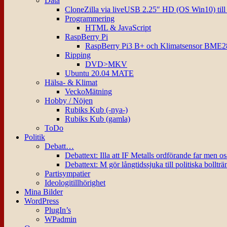
Data
CloneZilla via liveUSB 2.25″ HD (OS Win10) til
Programmering
HTML & JavaScript
RaspBerry Pi
RaspBerry Pi3 B+ och Klimatsensor BME2
Ripping
DVD>MKV
Ubuntu 20.04 MATE
Hälsa- & Klimat
VeckoMätning
Hobby / Nöjen
Rubiks Kub (-nya-)
Rubiks Kub (gamla)
ToDo
Politik
Debatt…
Debattext: Illa att IF Metalls ordförande far men o
Debattext: M gör långtidssjuka till politiska bollträ
Partisympatier
Ideologitillhörighet
Mina Bilder
WordPress
PlugIn’s
WPadmin