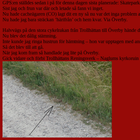
GPS:en ställdes sedan i på för denna dagen sista planerade: Skatepark
Sist jag och frun var där och letade så fann vi inget.
Nu hade cacheägaren (CO) lagt dit en ny så nu var det inga problem att
Nu hade jag bara sträckan ’härifrån’ och hem kvar. Via Överby.
Halvvägs på den stora cykelrakan från Trollhättan till Överby hände d
Nu blev det dålig stämning.
Inte kunde jag ringa hustrun för hämtning – hon var upptagen med an
Så det blev till att gå.
När jag kom fram så handlade jag lite på Överby.
Gick vidare och förbi Trollhättans Reningsverk – Naglums kyrkoruin 