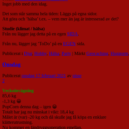
Inget jobb med den idag.
Det som står samma hela tiden: Läggs på egna sidor.
Att göra och ’hälsa’ t.ex. – vem mer än jag är intresserad av det?
Studie (klimat / hälsa)
Från nu lägger jag detta på en egen
SIDA
.
Från nu, lägger jag ’ToDo’ på en
EGEN
sida.
Publicerat i
Djur
,
Hobby
,
Hälsa
,
Party
|
Märkt
Geocaching
,
Huggorm
Onsdag
Publicerat
onsdag 17 februari 2021
av
nisse
2
Veckoinvägning
85,6 kg
-1,3 kg 😀
PopCorn denna dag – igen 😀
Totalt har jag nu minskat i vikt: 18,4 kg
Målet är (var) -20 kg och då skulle jag få köpa en enklare
klätterutrustning.
Nu kommer en ländryggsoperation emellan.