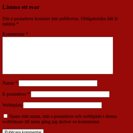
Lämna ett svar
Din e-postadress kommer inte publiceras.
Obligatoriska fält är
märkta
*
Kommentar
*
Namn
*
E-postadress
*
Webbplats
Spara mitt namn, min e-postadress och webbplats i denna
webbläsare till nästa gång jag skriver en kommentar.