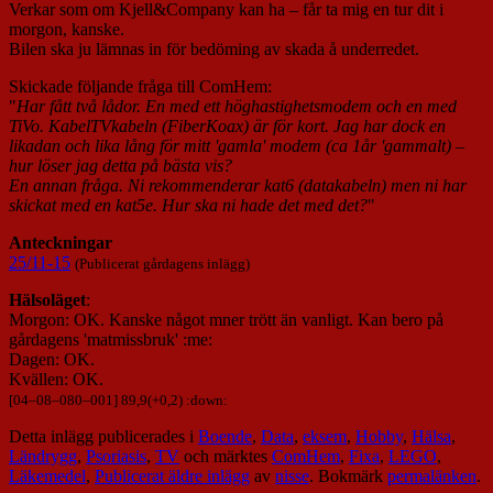
Verkar som om Kjell&Company kan ha – får ta mig en tur dit i
morgon, kanske.
Bilen ska ju lämnas in för bedöming av skada å underredet.
Skickade följande fråga till ComHem:
"
Har fått två lådor. En med ett höghastighetsmodem och en med
TiVo. KabelTVkabeln (FiberKoax) är för kort. Jag har dock en
likadan och lika lång för mitt 'gamla' modem (ca 1år 'gammalt) –
hur löser jag detta på bästa vis?
En annan fråga. Ni rekommenderar kat6 (datakabeln) men ni har
skickat med en kat5e. Hur ska ni hade det med det?
"
Anteckningar
25/11-15
(Publicerat gårdagens inlägg)
Hälsoläget
:
Morgon: OK. Kanske något mner trött än vanligt. Kan bero på
gårdagens 'matmissbruk' :me:
Dagen: OK.
Kvällen: OK.
[
04
–
08
–
080
–
001
] 89,9(+0,2) :down:
Detta inlägg publicerades i
Boende
,
Data
,
eksem
,
Hobby
,
Hälsa
,
Ländrygg
,
Psoriasis
,
TV
och märktes
ComHem
,
Fixa
,
LEGO
,
Läkemedel
,
Publicerat äldre inlägg
av
nisse
. Bokmärk
permalänken
.