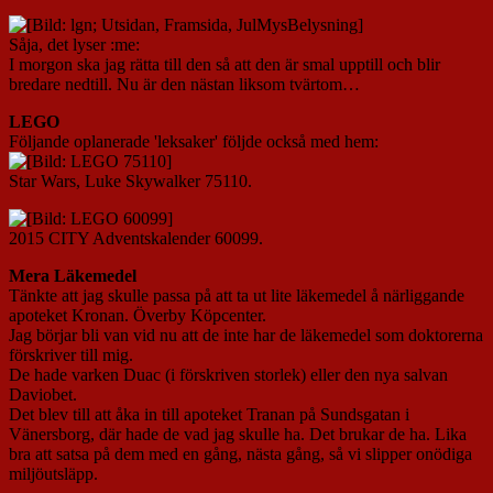
Såja, det lyser :me:
I morgon ska jag rätta till den så att den är smal upptill och blir
bredare nedtill. Nu är den nästan liksom tvärtom…
LEGO
Följande oplanerade 'leksaker' följde också med hem:
Star Wars, Luke Skywalker 75110.
2015 CITY Adventskalender 60099.
Mera Läkemedel
Tänkte att jag skulle passa på att ta ut lite läkemedel å närliggande
apoteket Kronan. Överby Köpcenter.
Jag börjar bli van vid nu att de inte har de läkemedel som doktorerna
förskriver till mig.
De hade varken Duac (i förskriven storlek) eller den nya salvan
Daviobet.
Det blev till att åka in till apoteket Tranan på Sundsgatan i
Vänersborg, där hade de vad jag skulle ha. Det brukar de ha. Lika
bra att satsa på dem med en gång, nästa gång, så vi slipper onödiga
miljöutsläpp.