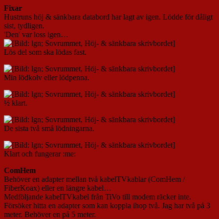
Fixar
Hustruns höj & sänkbara databord har lagt av igen. Lödde för dåligt
sist, tydligen.
'Den' var loss igen…
Lös del som ska lödas fast.
Min lödkolv eller lödpenna.
½ klart.
De sista två små lödningarna.
Klart och fungerar :me:
ComHem
Behöver en adapter mellan två kabelTVkablar (ComHem /
FiberKoax) eller en längre kabel…
Medföljande kabelTVkabel från TiVo till modem räcker inte.
Försöker hitta en adapter som kan koppla ihop två. Jag har två på 3
meter. Behöver en på 5 meter.