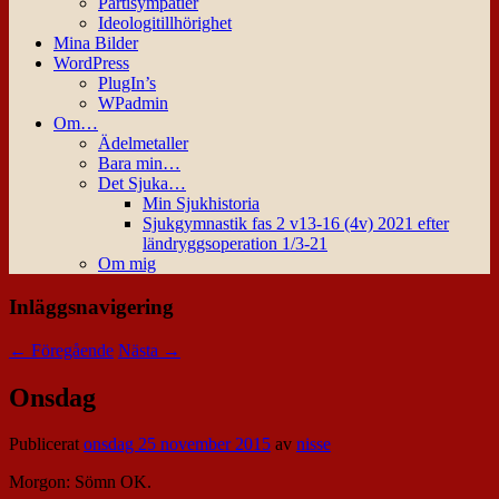
Partisympatier
Ideologitillhörighet
Mina Bilder
WordPress
PlugIn’s
WPadmin
Om…
Ädelmetaller
Bara min…
Det Sjuka…
Min Sjukhistoria
Sjukgymnastik fas 2 v13-16 (4v) 2021 efter
ländryggsoperation 1/3-21
Om mig
Inläggsnavigering
←
Föregående
Nästa
→
Onsdag
Publicerat
onsdag 25 november 2015
av
nisse
Morgon: Sömn OK.