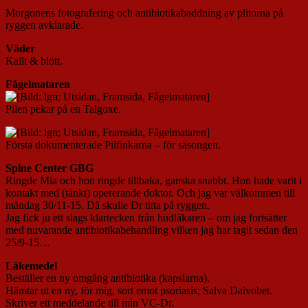
Morgonens fotografering och antibiotikabaddning av plitorna på
ryggen avklarade.
Väder
Kallt & blött.
Fågelmataren
Pilen pekar på en Talgoxe.
Första dokumenterade Pilfinkarna – för säsongen.
Spine Center GBG
Ringde Mia och hon ringde tillbaka, ganska snabbt. Hon hade varit i
kontakt med (tänkt) opererande doktor. Och jag var välkommen till
måndag 30/11-15. Då skulle Dr titta på ryggen.
Jag fick ju ett slags klartecken från hudläkaren – om jag fortsätter
med nuvarande antibiotikabehandling vilken jag har tagit sedan den
25/9-15…
Läkemedel
Beställer en ny omgång antibiotika (kapslarna).
Hämtar ut en ny, för mig, sort emot psoriasis; Salva Daivobet.
Skriver ett meddelande till min VC-Dr.