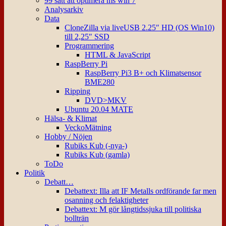
99 sätt att optimera ms win 7
Analysarkiv
Data
CloneZilla via liveUSB 2.25″ HD (OS Win10)
till 2,25″ SSD
Programmering
HTML & JavaScript
RaspBerry Pi
RaspBerry Pi3 B+ och Klimatsensor
BME280
Ripping
DVD>MKV
Ubuntu 20.04 MATE
Hälsa- & Klimat
VeckoMätning
Hobby / Nöjen
Rubiks Kub (-nya-)
Rubiks Kub (gamla)
ToDo
Politik
Debatt…
Debattext: Illa att IF Metalls ordförande far men
osanning och felaktigheter
Debattext: M gör långtidssjuka till politiska
bollträn