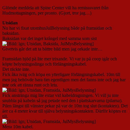
Glömde meddela att Spine Center vill ha remisssvaret från
Hudmottagningen, per pronto. (Gjort, tror jag…)
Utsidan
Nu har vi fixat utomhusJulBelysning både på framsidan och
baksidan.
Baksidan var det inget krångel med samma som sist
Givetvis går det att ta bättre bild men jag orkade inte…
Framsidan bjöd på lite mer trixande. Vi var ju på coop igår och
köpte belysningsslinga och förlängningskabel.
Det räckte inte.
Fick åka iväg och köpa en ytterligare förlängningskabel. 10m till
men jag behövde bara 6m egentligen men det fanns inte och jag har
inte ork att ränna runt och leta.
Fick anstränga mig lite extar vid kabeldragningen. Vi vill ju inte
snubbla på kabeln så jag petade ned den i plattskarvarna (pilarna).
Pilen längst till vänster pekar på var de 10m tog slut (kontakten). Det
äer ca 4 meter kvar till själva belysningskontakten. Därför köptes en
till.
Mera 10m kabel.