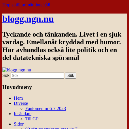
Hoppa till primärt innehåll
blogg.ngn.nu
Tyckande och tänkanden. Livet i en sjuk
vardag. Emellanåt kryddad med humor.
Här avhandlas också lite politik och en
del datatekniska spörsmål
Sök
Huvudmeny
Hem
Diverse
Fantomen nr 6-7 2023
Insändare
Till GP
Sidor