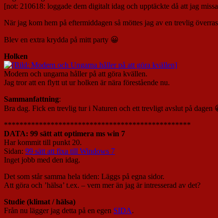
[not: 210618: loggade dem digitalt idag och upptäckte då att jag miss
När jag kom hem på eftermiddagen så möttes jag av en trevlig överras
Blev en extra krydda på mitt party 😀
Holken
Modern och ungarna håller på att göra kvällen.
Jag tror att en flytt ut ur holken är nära förestående nu.
Sammanfattning
:
Bra dag. Fick en trevlig tur i Naturen och ett trevligt avslut på dagen 
************************************************
DATA: 99 sätt att optimera ms win 7
Har kommit till punkt 20.
Sidan:
99 sätt att fixa till Windows 7
Inget jobb med den idag.
Det som står samma hela tiden: Läggs på egna sidor.
Att göra och ’hälsa’ t.ex. – vem mer än jag är intresserad av det?
Studie (klimat / hälsa)
Från nu lägger jag detta på en egen
SIDA
.