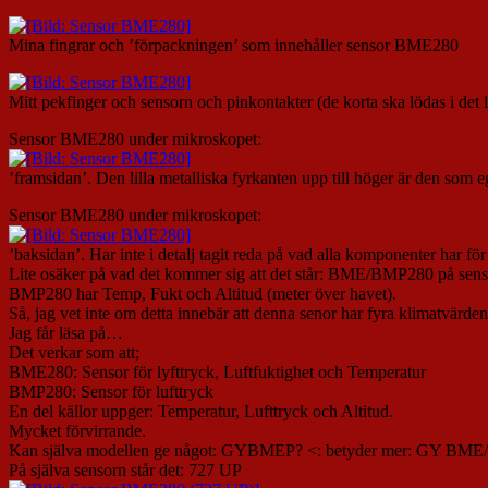
Mina fingrar och ’förpackningen’ som innehåller sensor BME280
Mitt pekfinger och sensorn och pinkontakter (de korta ska lödas i det li
Sensor BME280 under mikroskopet:
’framsidan’. Den lilla metalliska fyrkanten upp till höger är den som e
Sensor BME280 under mikroskopet:
’baksidan’. Har inte i detalj tagit reda på vad alla komponenter har f
Lite osäker på vad det kommer sig att det står: BME/BMP280 på sens
BMP280 har Temp, Fukt och Altitud (meter över havet).
Så, jag vet inte om detta innebär att denna senor har fyra klimatvärden
Jag får läsa på…
Det verkar som att;
BME280: Sensor för lyfttryck, Luftfuktighet och Temperatur
BMP280: Sensor för lufttryck
En del källor uppger: Temperatur, Lufttryck och Altitud.
Mycket förvirrande.
Kan själva modellen ge något: GYBMEP? <: betyder mer: GY BME
På själva sensorn står det: 727 UP