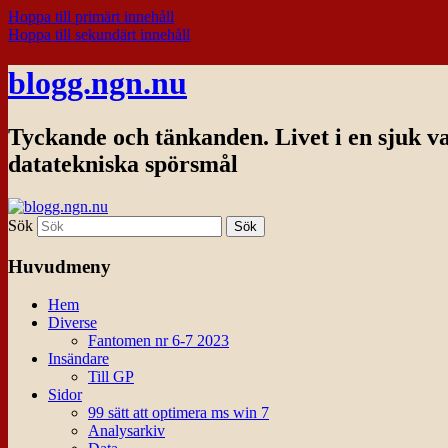
Hoppa till primärt innehåll
Hoppa till sekundärt innehåll
blogg.ngn.nu
Tyckande och tänkanden. Livet i en sjuk v
datatekniska spörsmål
Sök
Huvudmeny
Hem
Diverse
Fantomen nr 6-7 2023
Insändare
Till GP
Sidor
99 sätt att optimera ms win 7
Analysarkiv