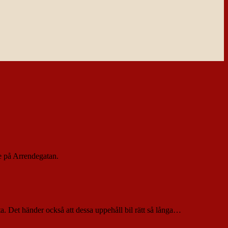
e på Arrendegatan.
ta. Det händer också att dessa uppehåll bil rätt så långa…