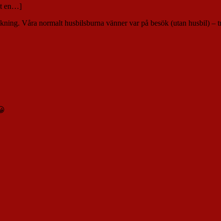
at en…]
kning. Våra normalt husbilsburna vänner var på besök (utan husbil) – tr
😀