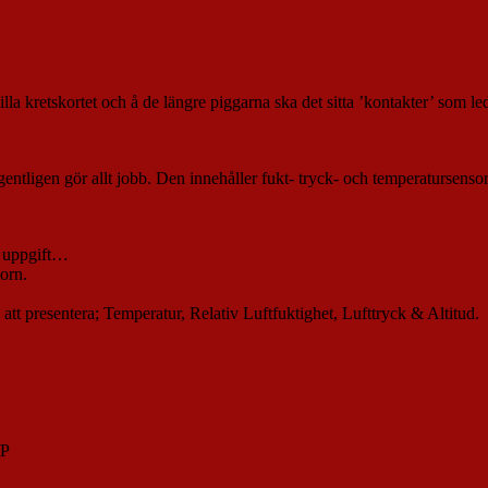
lla kretskortet och å de längre piggarna ska det sitta ’kontakter’ som le
gentligen gör allt jobb. Den innehåller fukt- tryck- och temperatursensor
ör uppgift…
orn.
 att presentera; Temperatur, Relativ Luftfuktighet, Lufttryck & Altitud.
/P