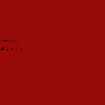
rande är 8st:
 väldigt ’slöa’…
’.