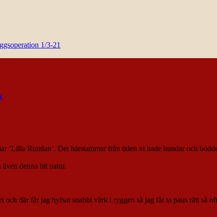
yggsoperation 1/3-21
k
llar ’Lilla Rundan’. Det härstammar från tiden vi hade hundar och bodd
ra även denna bit natur.
ch där får jag hyfsat snabbt värk i ryggen så jag får ta paus rätt så of