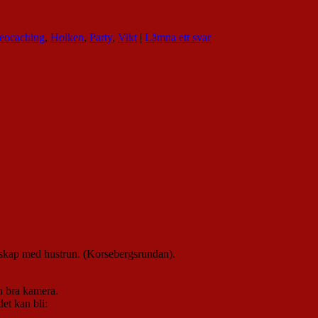
eocaching
,
Holken
,
Party
,
Vikt
|
Lämna ett svar
ällskap med hustrun. (Korsebergsrundan).
n bra kamera.
et kan bli: