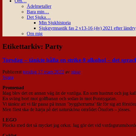
Om…
Ädelmetaller
Bara min…
Det Sjuka…
Min Sjukhistoria
Sjukgymnastik fas 2 v13-16 (4v) 2021 efter ländr
Om mig
Etikettarkiv:
Party
Torsdag – tänkte hålla en strike 0 alkohol – det sprac
Publicerat
torsdag 17 mars 2022
av
nisse
Svara
Promenad
Idag blev det en annan väg än de vanliga. En som hustrun och jag ka
En sväng bort mot golfbanan och sedan in mot Ponnygatan.
Vi tänkte att vi får passa på innan ’byggherrarna’ får för sig att förstö
Men först ska de härja på det natursköna området Önafors – jösses.
LEGO
Plocka med det så mycket jag orkar. Jag gör det vid vardagsrumsbordet o
Cyklat