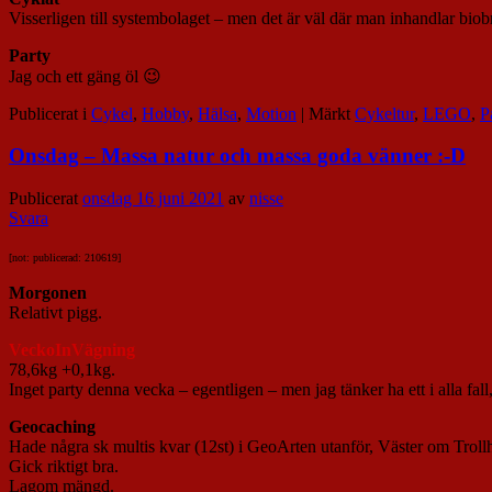
Visserligen till systembolaget – men det är väl där man inhandlar biobr
Party
Jag och ett gäng öl 😉
Publicerat i
Cykel
,
Hobby
,
Hälsa
,
Motion
|
Märkt
Cykeltur
,
LEGO
,
P
Onsdag – Massa natur och massa goda vänner :-D
Publicerat
onsdag 16 juni 2021
av
nisse
Svara
[not: publicerad: 210619]
Morgonen
Relativt pigg.
VeckoInVägning
78,6kg +0,1kg.
Inget party denna vecka – egentligen – men jag tänker ha ett i alla fall,
Geocaching
Hade några sk multis kvar (12st) i GeoArten utanför, Väster om Troll
Gick riktigt bra.
Lagom mängd.