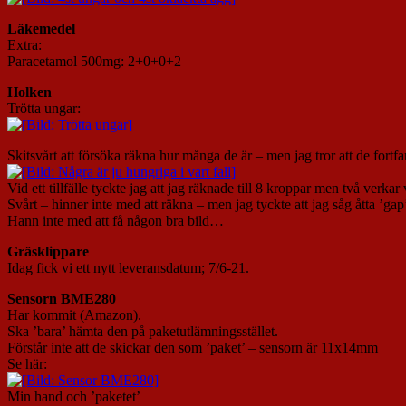
Läkemedel
Extra:
Paracetamol 500mg: 2+0+0+2
Holken
Trötta ungar:
Skitsvårt att försöka räkna hur många de är – men jag tror att de fortfa
Vid ett tillfälle tyckte jag att jag räknade till 8 kroppar men två verkar
Svårt – hinner inte med att räkna – men jag tyckte att jag såg åtta ’gap
Hann inte med att få någon bra bild…
Gräsklippare
Idag fick vi ett nytt leveransdatum; 7/6-21.
Sensorn BME280
Har kommit (Amazon).
Ska ’bara’ hämta den på paketutlämningsstället.
Förstår inte att de skickar den som ’paket’ – sensorn är 11x14mm
Se här:
Min hand och ’paketet’