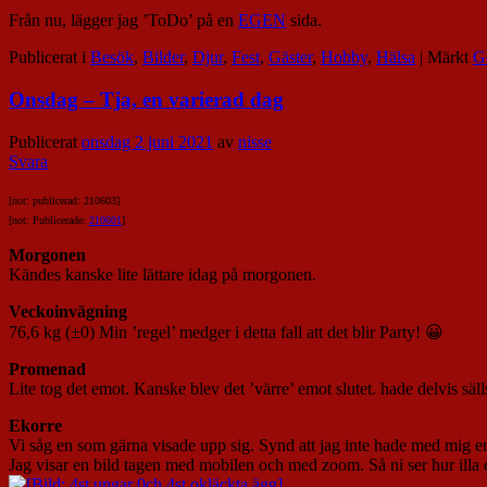
Från nu, lägger jag ’ToDo’ på en
EGEN
sida.
Publicerat i
Besök
,
Bilder
,
Djur
,
Fest
,
Gäster
,
Hobby
,
Hälsa
|
Märkt
G
Onsdag – Tja, en varierad dag
Publicerat
onsdag 2 juni 2021
av
nisse
Svara
[not: publicerad: 210603]
[not: Publicerade:
210601
]
Morgonen
Kändes kanske lite lättare idag på morgonen.
Veckoinvägning
76,6 kg (±0) Min ’regel’ medger i detta fall att det blir Party! 😀
Promenad
Lite tog det emot. Kanske blev det ’värre’ emot slutet. hade delvis s
Ekorre
Vi såg en som gärna visade upp sig. Synd att jag inte hade med mig e
Jag visar en bild tagen med mobilen och med zoom. Så ni ser hur illa d