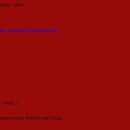
änsle – eller?
arty
,
Promenad
|
Lämna ett svar
 i kväll 🙂
hättan och lite NordOst om Öresjö.