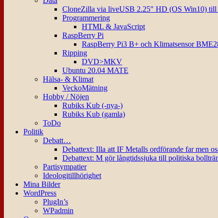
Data
CloneZilla via liveUSB 2.25″ HD (OS Win10) til
Programmering
HTML & JavaScript
RaspBerry Pi
RaspBerry Pi3 B+ och Klimatsensor BME2
Ripping
DVD>MKV
Ubuntu 20.04 MATE
Hälsa- & Klimat
VeckoMätning
Hobby / Nöjen
Rubiks Kub (-nya-)
Rubiks Kub (gamla)
ToDo
Politik
Debatt…
Debattext: Illa att IF Metalls ordförande far men o
Debattext: M gör långtidssjuka till politiska bollträ
Partisympatier
Ideologitillhörighet
Mina Bilder
WordPress
PlugIn’s
WPadmin