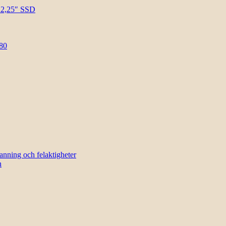
l 2,25″ SSD
80
sanning och felaktigheter
n