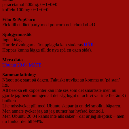
paracetamol 500mg: 0+1+0+0
koffein 100mg: 0+1+0+0
Film & PopCorn
Fick till ett litet party med popcorn och choklad -:D
Sjukgymnastik
Ingen idag.
Hur de övningarna är upplagda kan studeras
HÄR
.
Hoppas kunna lägga till de nya (på en egen sida).
Mera data
Ubuntu 20.04 MATE
Sammanfattning
:
Något trög start på dagen. Faktiskt trevligt att komma ut ’på stan’
lite.
Att besöka ett köpcenter kan inte ses som det smartaste men nu
gjorde jag bedömningen att det såg lugnt ut och vi var inte fler än 3 i
butiken.
Lite misslyckat pill med Ubuntu skapar ju en del smolk i bägaren.
Men annars tycker jag att jag numer har hyfsad kontroll.
Men Ubuntu 20.04 känns inte alls säker – där är jag skeptisk – men
nu funkar det till 99%.