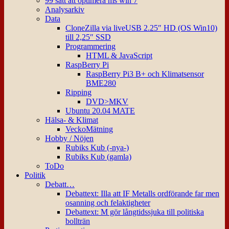
99 sätt att optimera ms win 7
Analysarkiv
Data
CloneZilla via liveUSB 2.25″ HD (OS Win10)
till 2,25″ SSD
Programmering
HTML & JavaScript
RaspBerry Pi
RaspBerry Pi3 B+ och Klimatsensor
BME280
Ripping
DVD>MKV
Ubuntu 20.04 MATE
Hälsa- & Klimat
VeckoMätning
Hobby / Nöjen
Rubiks Kub (-nya-)
Rubiks Kub (gamla)
ToDo
Politik
Debatt…
Debattext: Illa att IF Metalls ordförande far men
osanning och felaktigheter
Debattext: M gör långtidssjuka till politiska
bollträn