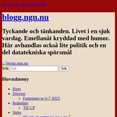
Hoppa till primärt innehåll
blogg.ngn.nu
Tyckande och tänkanden. Livet i en sjuk
vardag. Emellanåt kryddad med humor.
Här avhandlas också lite politik och en
del datatekniska spörsmål
Sök
Huvudmeny
Hem
Diverse
Fantomen nr 6-7 2023
Insändare
Till GP
Sidor