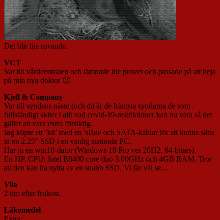
Det blir lite ruvande.
VCT
Var till vårdcentralen och lämnade lite prover och passade på att heja
på min nya doktor 🙂
Kjell & Company
Var till syndens näste (och då är de främsta syndarna de som
fullständigt skiter i allt vad covid-19-restriktioner kan nu vara så det
gäller att vara extra försiktig.
Jag köpte ett ’kit’ med en ’släde och SATA-kablar för att kunna sätta
in en 2.25″ SSD i en vanlig stationär PC.
Har ju en win10-dator (Windows 10 Pro ver 20H2, 64-bitars).
En HP. CPU: Intel E8400 core duo 3.00GHz och 4GB RAM. Tror
att den kan ha nytta av en snabb SSD. Vi får väl se…
Vila
2 tim efter frukost.
Läkemedel
Extra: