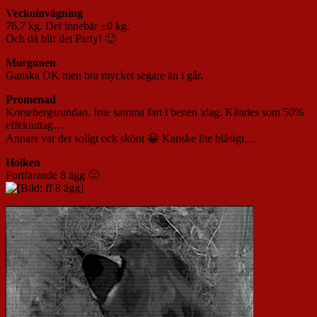
Veckoinvägning
76,7 kg. Det innebär ±0 kg.
Och då blir det Party! 🙂
Morgonen
Ganska OK men bra mycket segare än i går.
Promenad
Korsebergsrundan. Inte samma fart i benen idag. Kändes som 50%
effektuttag…
Annars var det soligt ock skönt 😀 Kanske lite blåsigt…
Holken
Fortfarande 8 ägg 🙂