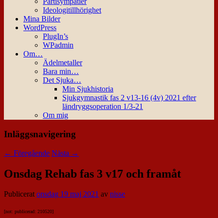
Partisympatier
Ideologitillhörighet
Mina Bilder
WordPress
PlugIn’s
WPadmin
Om…
Ädelmetaller
Bara min…
Det Sjuka…
Min Sjukhistoria
Sjukgymnastik fas 2 v13-16 (4v) 2021 efter
ländryggsoperation 1/3-21
Om mig
Inläggsnavigering
←
Föregående
Nästa
→
Onsdag Rehab fas 3 v17 och framåt
Publicerat
onsdag 19 maj 2021
av
nisse
[not: publicerad: 210520]