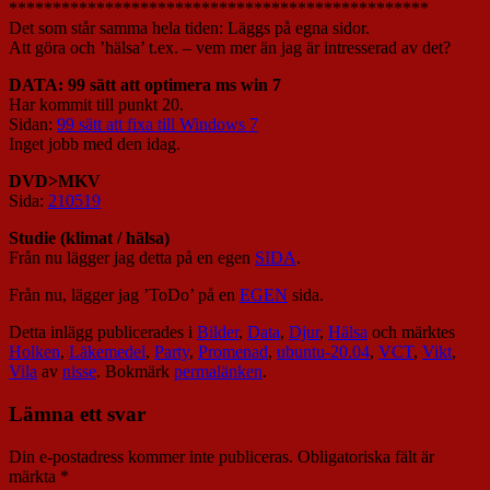
************************************************
Det som står samma hela tiden: Läggs på egna sidor.
Att göra och ’hälsa’ t.ex. – vem mer än jag är intresserad av det?
DATA: 99 sätt att optimera ms win 7
Har kommit till punkt 20.
Sidan:
99 sätt att fixa till Windows 7
Inget jobb med den idag.
DVD>MKV
Sida:
210519
Studie (klimat / hälsa)
Från nu lägger jag detta på en egen
SIDA
.
Från nu, lägger jag ’ToDo’ på en
EGEN
sida.
Detta inlägg publicerades i
Bilder
,
Data
,
Djur
,
Hälsa
och märktes
Holken
,
Läkemedel
,
Party
,
Promenad
,
ubuntu-20.04
,
VCT
,
Vikt
,
Vila
av
nisse
. Bokmärk
permalänken
.
Lämna ett svar
Din e-postadress kommer inte publiceras.
Obligatoriska fält är
märkta
*