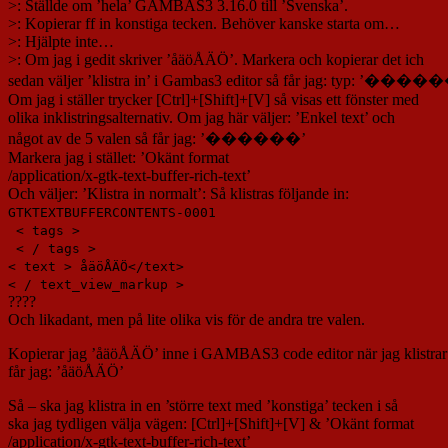
>: Ställde om ’hela’ GAMBAS3 3.16.0 till ’Svenska’.
>: Kopierar ff in konstiga tecken. Behöver kanske starta om…
>: Hjälpte inte…
>: Om jag i gedit skriver ’åäöÅÄÖ’. Markera och kopierar det ich
sedan väljer ’klistra in’ i Gambas3 editor så får jag: typ: ’����
Om jag i ställer trycker [Ctrl]+[Shift]+[V] så visas ett fönster med
olika inklistringsalternativ. Om jag här väljer: ’Enkel text’ och
något av de 5 valen så får jag: ’������’
Markera jag i stället: ’Okänt format
/application/x-gtk-text-buffer-rich-text’
Och väljer: ’Klistra in normalt’: Så klistras följande in:
GTKTEXTBUFFERCONTENTS-0001
< tags >
< / tags >
< text > åäöÅÄÖ</text>
< / text_view_markup >
????
Och likadant, men på lite olika vis för de andra tre valen.
Kopierar jag ’åäöÅÄÖ’ inne i GAMBAS3 code editor när jag klistrar 
får jag: ’åäöÅÄÖ’
Så – ska jag klistra in en ’större text med ’konstiga’ tecken i så
ska jag tydligen välja vägen: [Ctrl]+[Shift]+[V] & ’Okänt format
/application/x-gtk-text-buffer-rich-text’