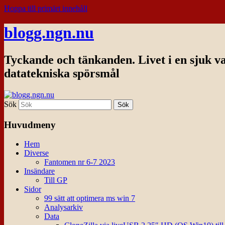
Hoppa till primärt innehåll
blogg.ngn.nu
Tyckande och tänkanden. Livet i en sjuk v
datatekniska spörsmål
Sök
Huvudmeny
Hem
Diverse
Fantomen nr 6-7 2023
Insändare
Till GP
Sidor
99 sätt att optimera ms win 7
Analysarkiv
Data