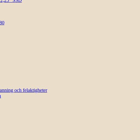
l 2,25″ SSD
80
sanning och felaktigheter
n