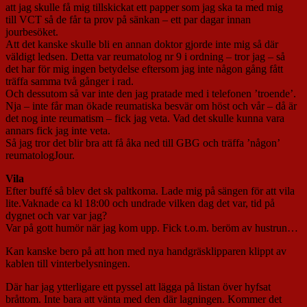
att jag skulle få mig tillskickat ett papper som jag ska ta med mig
till VCT så de får ta prov på sänkan – ett par dagar innan
jourbesöket.
Att det kanske skulle bli en annan doktor gjorde inte mig så där
väldigt ledsen. Detta var reumatolog nr 9 i ordning – tror jag – så
det har för mig ingen betydelse eftersom jag inte någon gång fått
träffa samma två gånger i rad.
Och dessutom så var inte den jag pratade med i telefonen ’troende’.
Nja – inte får man ökade reumatiska besvär om höst och vår – då är
det nog inte reumatism – fick jag veta. Vad det skulle kunna vara
annars fick jag inte veta.
Så jag tror det blir bra att få åka ned till GBG och träffa ’någon’
reumatologJour.
Vila
Efter buffé så blev det sk paltkoma. Lade mig på sängen för att vila
lite.Vaknade ca kl 18:00 och undrade vilken dag det var, tid på
dygnet och var var jag?
Var på gott humör när jag kom upp. Fick t.o.m. beröm av hustrun…
Kan kanske bero på att hon med nya handgräsklipparen klippt av
kablen till vinterbelysningen.
Där har jag ytterligare ett pyssel att lägga på listan över hyfsat
bråttom. Inte bara att vänta med den där lagningen. Kommer det