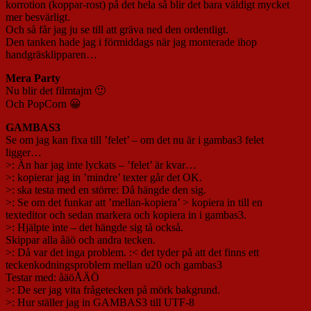
korrotion (koppar-rost) på det hela så blir det bara väldigt mycket
mer besvärligt.
Och så får jag ju se till att gräva ned den ordentligt.
Den tanken hade jag i förmiddags när jag monterade ihop
handgräsklipparen…
Mera Party
Nu blir det filmtajm 🙂
Och PopCorn 😀
GAMBAS3
Se om jag kan fixa till ’felet’ – om det nu är i gambas3 felet
ligger…
>: Än har jag inte lyckats – ’felet’ är kvar…
>: kopierar jag in ’mindre’ texter går det OK.
>: ska testa med en större: Då hängde den sig.
>: Se om det funkar att ’mellan-kopiera’ > kopiera in till en
texteditor och sedan markera och kopiera in i gambas3.
>: Hjälpte inte – det hängde sig tå också.
Skippar alla åäö och andra tecken.
>: Då var det inga problem. :< det tyder på att det finns ett
teckenkodningsproblem mellan u20 och gambas3
Testar med: åäöÅÄÖ
>: De ser jag vita frågetecken på mörk bakgrund.
>: Hur ställer jag in GAMBAS3 till UTF-8