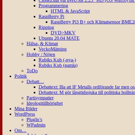
CloneZilla via liveUSB 2.25″ HD (OS Win10) til
Programmering
HTML & JavaScript
RaspBerry Pi
RaspBerry Pi3 B+ och Klimatsensor BME2
Ripping
DVD>MKV
Ubuntu 20.04 MATE
Hälsa- & Klimat
VeckoMätning
Hobby / Nöjen
Rubiks Kub (-nya-)
Rubiks Kub (gamla)
ToDo
Politik
Debatt…
Debattext: Illa att IF Metalls ordförande far men o
Debattext: M gör långtidssjuka till politiska bollträ
Partisympatier
Ideologitillhörighet
Mina Bilder
WordPress
PlugIn’s
WPadmin
Om…