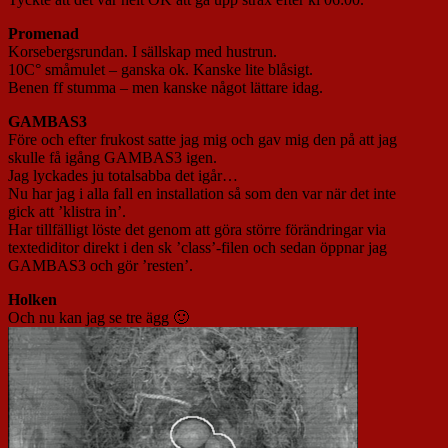
Promenad
Korsebergsrundan. I sällskap med hustrun.
10C° småmulet – ganska ok. Kanske lite blåsigt.
Benen ff stumma – men kanske något lättare idag.
GAMBAS3
Före och efter frukost satte jag mig och gav mig den på att jag
skulle få igång GAMBAS3 igen.
Jag lyckades ju totalsabba det igår…
Nu har jag i alla fall en installation så som den var när det inte
gick att ’klistra in’.
Har tillfälligt löste det genom att göra större förändringar via
textediditor direkt i den sk ’class’-filen och sedan öppnar jag
GAMBAS3 och gör ’resten’.
Holken
Och nu kan jag se tre ägg 🙂