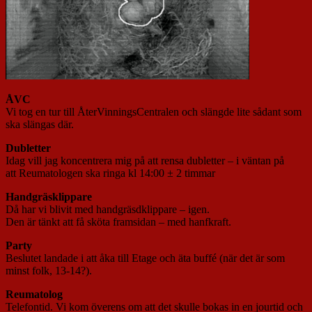
ÅVC
Vi tog en tur till ÅterVinningsCentralen och slängde lite sådant som
ska slängas där.
Dubletter
Idag vill jag koncentrera mig på att rensa dubletter – i väntan på
att Reumatologen ska ringa kl 14:00 ± 2 timmar
Handgräsklippare
Då har vi blivit med handgräsdklippare – igen.
Den är tänkt att få sköta framsidan – med hanfkraft.
Party
Beslutet landade i att åka till Etage och äta buffé (när det är som
minst folk, 13-14?).
Reumatolog
Telefontid. Vi kom överens om att det skulle bokas in en jourtid och