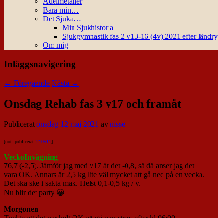
Ädelmetaller
Bara min…
Det Sjuka…
Min Sjukhistoria
Sjukgymnastik fas 2 v13-16 (4v) 2021 efter ländr
Om mig
Inläggsnavigering
←
Föregående
Nästa
→
Onsdag Rehab fas 3 v17 och framåt
Publicerat
onsdag 12 maj 2021
av
nisse
[not: publicerat:
210511
]
VeckoInvägning
76,7 (-2,5). Jämför jag med v17 är det -0,8, så då anser jag det
vara OK. Annars är 2,5 kg lite väl mycket att gå ned på en vecka.
Det ska ske i sakta mak. Helst 0,1-0,5 kg / v.
Nu blir det party 😀
Morgonen
Tyckte att det var helt OK att gå upp strax efter kl 06:00.